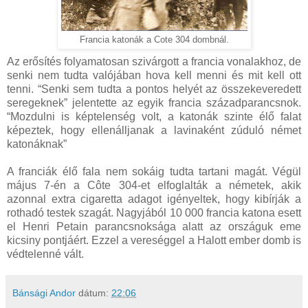
Francia katonák a Cote 304 dombnál.
Az erősítés folyamatosan szivárgott a francia vonalakhoz, de
senki nem tudta valójában hova kell menni és mit kell ott
tenni. “Senki sem tudta a pontos helyét az összekeveredett
seregeknek” jelentette az egyik francia századparancsnok.
“Mozdulni is képtelenség volt, a katonák szinte élő falat
képeztek, hogy ellenálljanak a lavinaként zúduló német
katonáknak”
A franciák élő fala nem sokáig tudta tartani magát. Végül
május 7-én a Côte 304-et elfoglalták a németek, akik
azonnal extra cigaretta adagot igényeltek, hogy kibírják a
rothadó testek szagát. Nagyjából 10 000 francia katona esett
el Henri Petain parancsnoksága alatt az országuk eme
kicsiny pontjáért. Ezzel a vereséggel a Halott ember domb is
védtelenné vált.
Bánsági Andor
dátum:
22:06