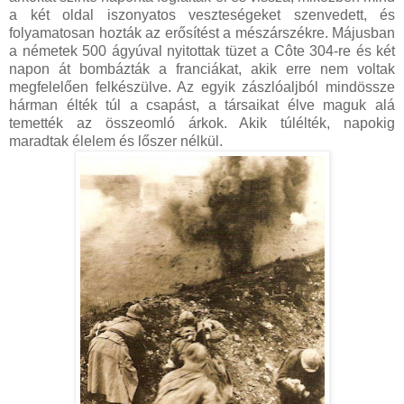
a két oldal iszonyatos veszteségeket szenvedett, és
folyamatosan hozták az erősítést a mészárszékre. Májusban
a németek 500 ágyúval nyitottak tüzet a Côte 304-re és két
napon át bombázták a franciákat, akik erre nem voltak
megfelelően felkészülve. Az egyik zászlóaljból mindössze
hárman élték túl a csapást, a társaikat élve maguk alá
temették az összeomló árkok. Akik túlélték, napokig
maradtak élelem és lőszer nélkül.