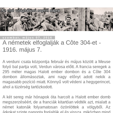
szombat, május 07, 2016
A németek elfoglalják a Côte 304-et -
1916. május 7.
A verduni csata központja február és május között a Meuse
folyó bal partja volt, Verdun városa előtt. A francia seregek a
295 méter magas Halott ember dombon és a Côte 304
dombon állomásoztak, ami nagy előnyt adott nekik a
magasabb pozíció miatt. Könnyű volt védeni a hegygerincet,
ahol a tüzérség tartózkodott.
A két sereg már hónapok óta harcolt a Halott ember domb
megszerzéséért, de a franciák kitartóan védték azt, mialatt a
német katonák folyamatosan özönlöttek a völgyből. Az
árkokat szinte naponta foglalták el és vissza, miközben mind