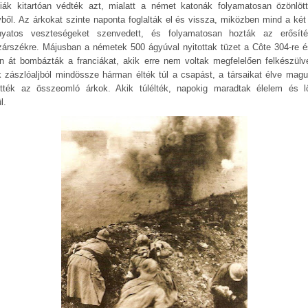
ciák kitartóan védték azt, mialatt a német katonák folyamatosan özönlöt
yből. Az árkokat szinte naponta foglalták el és vissza, miközben mind a két 
nyatos veszteségeket szenvedett, és folyamatosan hozták az erősít
árszékre. Májusban a németek 500 ágyúval nyitottak tüzet a Côte 304-re é
n át bombázták a franciákat, akik erre nem voltak megfelelően felkészülv
k zászlóaljból mindössze hárman élték túl a csapást, a társaikat élve magu
tték az összeomló árkok. Akik túlélték, napokig maradtak élelem és l
ül.