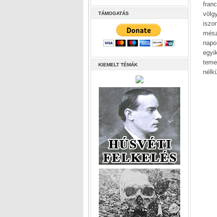
fran
völg
TÁMOGATÁS
iszo
mész
napo
egyi
teme
KIEMELT TÉMÁK
nélk