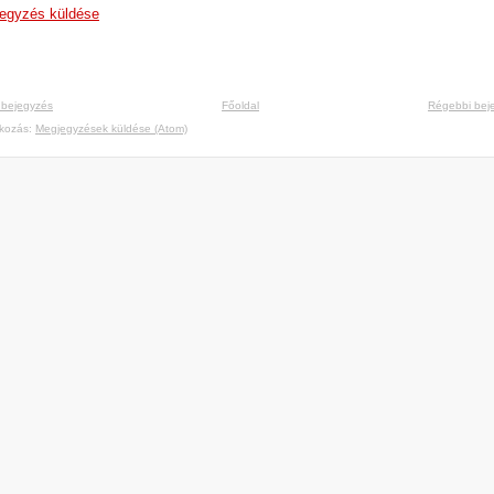
egyzés küldése
 bejegyzés
Főoldal
Régebbi bej
tkozás:
Megjegyzések küldése (Atom)