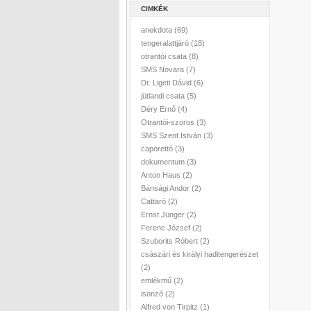
CIMKÉK
anekdota
(69)
tengeralattjáró
(18)
otrantói csata
(8)
SMS Novara
(7)
Dr. Ligeti Dávid
(6)
jütlandi csata
(5)
Déry Ernő
(4)
Otrantói-szoros
(3)
SMS Szent István
(3)
caporettó
(3)
dokumentum
(3)
Anton Haus
(2)
Bánsági Andor
(2)
Cattaró
(2)
Ernst Jünger
(2)
Ferenc József
(2)
Szuborits Róbert
(2)
császári és királyi haditengerészet
(2)
emlékmű
(2)
isonzó
(2)
Alfred von Tirpitz
(1)