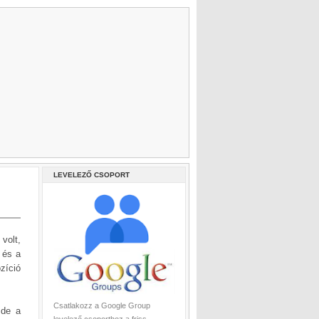
LEVELEZŐ CSOPORT
volt,
 és a
zíció
Csatlakozz a Google Group
 de a