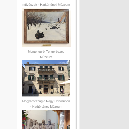
művészek - Hadtörténeti Múzeum
Montenegrói Tengerészeti
Múzeum
Magyarország a Nagy Háborúban
- Hadtörténeti Múzeum