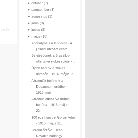
►
október
(7)
►
szeptember
(1)
►
augusztus
(3)
►
július
(3)
egyzés
►
június
(8)
▼
május
(18)
Apokalipszis a tengeren - A
jütlandi ütközet cente...
Befejeződnek a Bruszilov-
offenzíva előkészületei -...
Újabb harcok a 304-es
dombért - 1916. május 29.
A franciák betörnek a
Douaumont erődbe -
1916. máj...
A francia offenzíva drámai
bukása - 1916. május
22...
100 éve hunyt el Görgei Artúr
- 1916. május 21.
Verdun őrzője - Jean
Navarre hadnagy