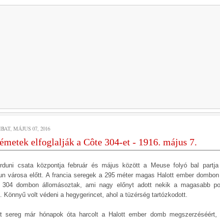
AT, MÁJUS 07, 2016
émetek elfoglalják a Côte 304-et - 1916. május 7.
rduni csata központja február és május között a Meuse folyó bal partja 
un városa előtt. A francia seregek a 295 méter magas Halott ember dombon
 304 dombon állomásoztak, ami nagy előnyt adott nekik a magasabb po
. Könnyű volt védeni a hegygerincet, ahol a tüzérség tartózkodott.
t sereg már hónapok óta harcolt a Halott ember domb megszerzéséért,