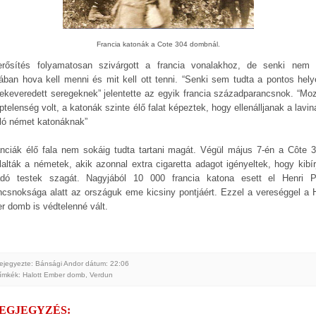
Francia katonák a Cote 304 dombnál.
rősítés folyamatosan szivárgott a francia vonalakhoz, de senki nem 
jában hova kell menni és mit kell ott tenni. “Senki sem tudta a pontos hely
ekeveredett seregeknek” jelentette az egyik francia századparancsnok. “Moz
ptelenség volt, a katonák szinte élő falat képeztek, hogy ellenálljanak a lavi
ló német katonáknak”
anciák élő fala nem sokáig tudta tartani magát. Végül május 7-én a Côte 3
glalták a németek, akik azonnal extra cigaretta adagot igényeltek, hogy kibír
adó testek szagát. Nagyjából 10 000 francia katona esett el Henri P
ncsnoksága alatt az országuk eme kicsiny pontjáért. Ezzel a vereséggel a H
r domb is védtelenné vált.
ejegyezte: Bánsági Andor
dátum:
22:06
ímkék:
Halott Ember domb
,
Verdun
MEGJEGYZÉS: