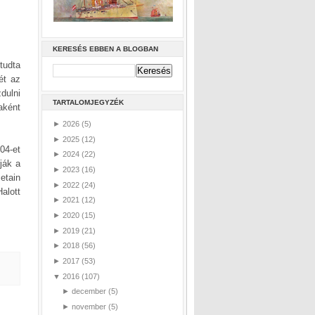
KERESÉS EBBEN A BLOGBAN
tudta
ét az
dulni
TARTALOMJEGYZÉK
naként
►
2026
(5)
►
2025
(12)
04-et
►
2024
(22)
ják a
►
2023
(16)
etain
►
2022
(24)
alott
►
2021
(12)
►
2020
(15)
►
2019
(21)
►
2018
(56)
►
2017
(53)
▼
2016
(107)
►
december
(5)
►
november
(5)