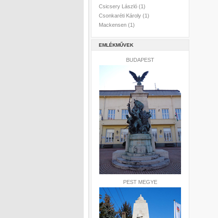
Csicsery László
(1)
Csonkaréti Károly
(1)
Mackensen
(1)
EMLÉKMŰVEK
BUDAPEST
PEST MEGYE