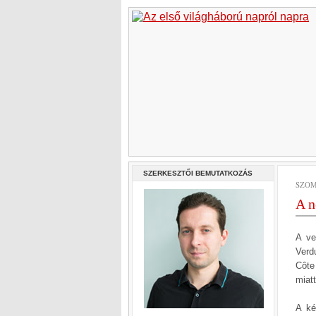
SZERKESZTŐI BEMUTATKOZÁS
SZOMB
A n
A ve
Verd
Côte
miatt
A ké