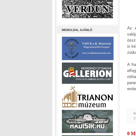
Az e
WEBOLDAL AJÁNLÓ
való
össz
is ké
zúdu
A fr
elfo
roth
para
embe
B
C
0 