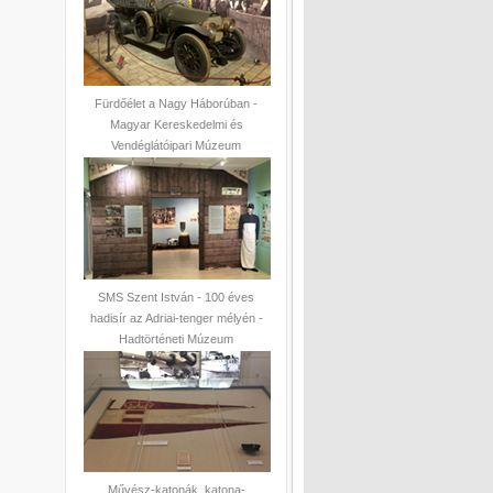
Fürdőélet a Nagy Háborúban -
Magyar Kereskedelmi és
Vendéglátóipari Múzeum
SMS Szent István - 100 éves
hadisír az Adriai-tenger mélyén -
Hadtörténeti Múzeum
Művész-katonák, katona-