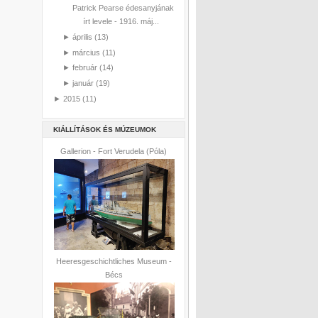
Patrick Pearse édesanyjának
írt levele - 1916. máj...
►
április
(13)
►
március
(11)
►
február
(14)
►
január
(19)
►
2015
(11)
KIÁLLÍTÁSOK ÉS MÚZEUMOK
Gallerion - Fort Verudela (Póla)
Heeresgeschichtliches Museum -
Bécs