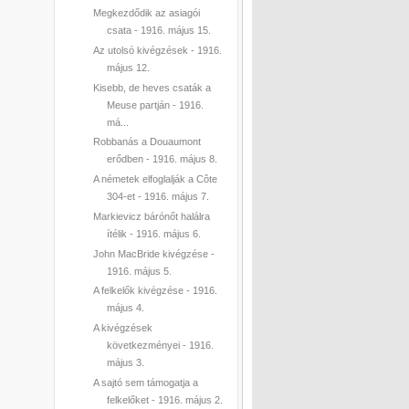
Megkezdődik az asiagói
csata - 1916. május 15.
Az utolsó kivégzések - 1916.
május 12.
Kisebb, de heves csaták a
Meuse partján - 1916.
má...
Robbanás a Douaumont
erődben - 1916. május 8.
A németek elfoglalják a Côte
304-et - 1916. május 7.
Markievicz bárónőt halálra
ítélik - 1916. május 6.
John MacBride kivégzése -
1916. május 5.
A felkelők kivégzése - 1916.
május 4.
A kivégzések
következményei - 1916.
május 3.
A sajtó sem támogatja a
felkelőket - 1916. május 2.