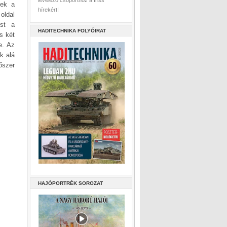
levelező csoporthoz a friss
tek a
hírekért!
oldal
ést a
HADITECHNIKA FOLYÓIRAT
s két
e. Az
k alá
őszer
HAJÓPORTRÉK SOROZAT