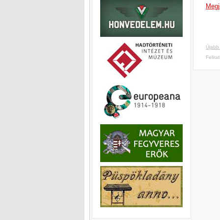
Megj
Újabb
Felira