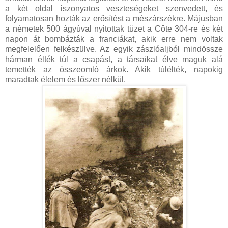
a két oldal iszonyatos veszteségeket szenvedett, és
folyamatosan hozták az erősítést a mészárszékre. Májusban
a németek 500 ágyúval nyitottak tüzet a Côte 304-re és két
napon át bombázták a franciákat, akik erre nem voltak
megfelelően felkészülve. Az egyik zászlóaljból mindössze
hárman élték túl a csapást, a társaikat élve maguk alá
temették az összeomló árkok. Akik túlélték, napokig
maradtak élelem és lőszer nélkül.