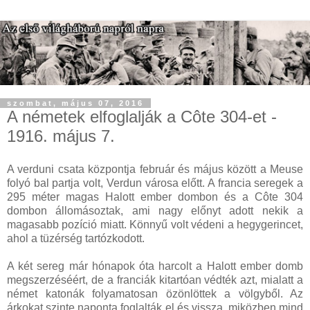
szombat, május 07, 2016
A németek elfoglalják a Côte 304-et -
1916. május 7.
A verduni csata központja február és május között a Meuse
folyó bal partja volt, Verdun városa előtt. A francia seregek a
295 méter magas Halott ember dombon és a Côte 304
dombon állomásoztak, ami nagy előnyt adott nekik a
magasabb pozíció miatt. Könnyű volt védeni a hegygerincet,
ahol a tüzérség tartózkodott.
A két sereg már hónapok óta harcolt a Halott ember domb
megszerzéséért, de a franciák kitartóan védték azt, mialatt a
német katonák folyamatosan özönlöttek a völgyből. Az
árkokat szinte naponta foglalták el és vissza, miközben mind