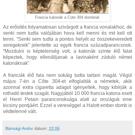
Francia katonák a Cote 304 dombnál.
Az erősítés folyamatosan szivárgott a francia vonalakhoz, de
senki nem tudta valójában hova kell menni és mit kell ott
tenni. “Senki sem tudta a pontos helyét az összekeveredett
seregeknek” jelentette az egyik francia századparancsnok.
“Mozdulni is képtelenség volt, a katonák szinte élő falat
képeztek, hogy ellenálljanak a lavinaként zúduló német
katonáknak”
A franciák élő fala nem sokáig tudta tartani magát. Végül
május 7-én a Côte 304-et elfoglalták a németek, akik
azonnal extra cigaretta adagot igényeltek, hogy kibírják a
rothadó testek szagát. Nagyjából 10 000 francia katona esett
el Henri Petain parancsnoksága alatt az országuk eme
kicsiny pontjáért. Ezzel a vereséggel a Halott ember domb is
védtelenné vált.
Bánsági Andor
dátum:
22:06