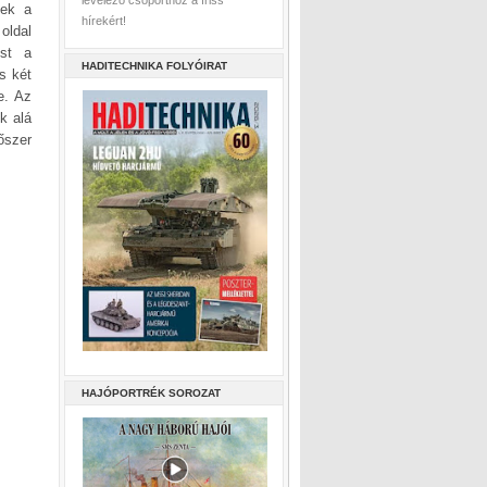
levelező csoporthoz a friss
tek a
hírekért!
oldal
ést a
HADITECHNIKA FOLYÓIRAT
s két
e. Az
k alá
őszer
HAJÓPORTRÉK SOROZAT