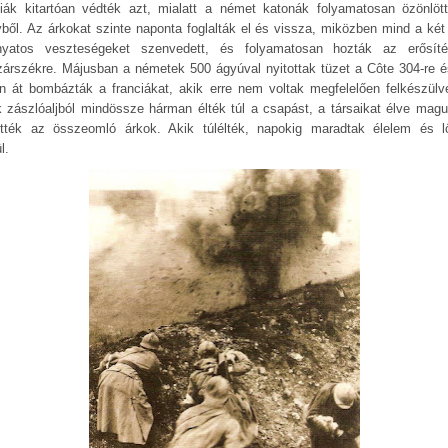
ciák kitartóan védték azt, mialatt a német katonák folyamatosan özönlöt
yből. Az árkokat szinte naponta foglalták el és vissza, miközben mind a két 
nyatos veszteségeket szenvedett, és folyamatosan hozták az erősít
árszékre. Májusban a németek 500 ágyúval nyitottak tüzet a Côte 304-re é
n át bombázták a franciákat, akik erre nem voltak megfelelően felkészülv
k zászlóaljból mindössze hárman élték túl a csapást, a társaikat élve magu
tték az összeomló árkok. Akik túlélték, napokig maradtak élelem és l
ül.