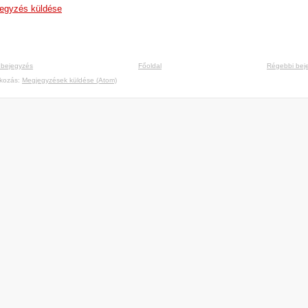
egyzés küldése
 bejegyzés
Főoldal
Régebbi bej
tkozás:
Megjegyzések küldése (Atom)