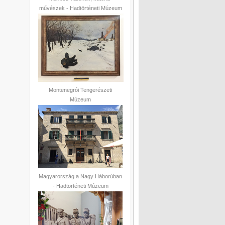
művészek - Hadtörténeti Múzeum
Montenegrói Tengerészeti
Múzeum
Magyarország a Nagy Háborúban
- Hadtörténeti Múzeum