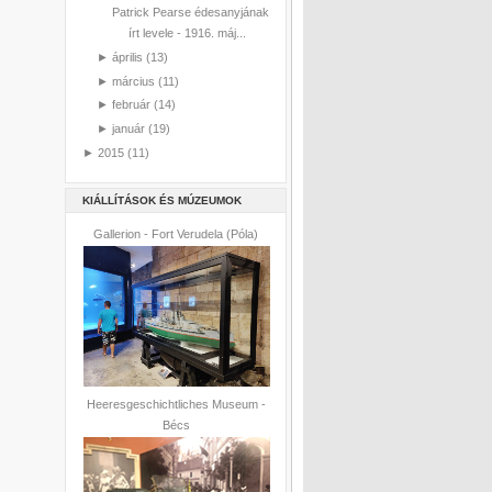
Patrick Pearse édesanyjának
írt levele - 1916. máj...
►
április
(13)
►
március
(11)
►
február
(14)
►
január
(19)
►
2015
(11)
KIÁLLÍTÁSOK ÉS MÚZEUMOK
Gallerion - Fort Verudela (Póla)
Heeresgeschichtliches Museum -
Bécs