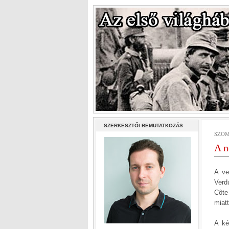
SZERKESZTŐI BEMUTATKOZÁS
SZOMB
A n
A ve
Verd
Côte
miatt
A ké