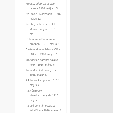
Megkezdődik az asiagói
csata - 1916. május 15.
Az utolsó kivégzések - 1916.
május 12.
Kisebb, de heves csaták a
Meuse partján - 1916.
má...
Robbanás a Douaumont
erődben - 1916. május 8.
A németek elfoglalják a Côte
304-et - 1916. május 7.
Markievicz bárónőt halálra
ítélik - 1916. május 6.
John MacBride kivégzése -
1916. május 5.
A felkelők kivégzése - 1916.
május 4.
A kivégzések
következményei - 1916.
május 3.
A sajtó sem támogatja a
felkelőket - 1916. május 2.