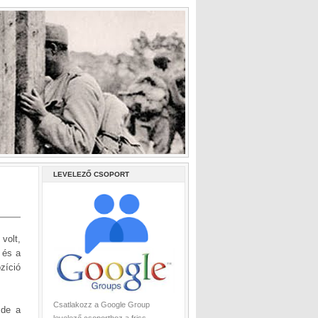
LEVELEZŐ CSOPORT
volt,
 és a
zíció
Csatlakozz a Google Group
 de a