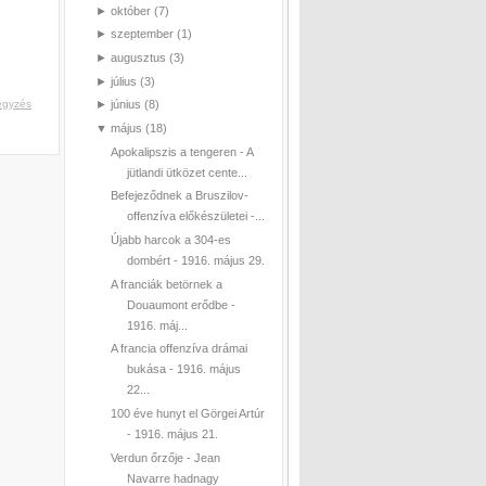
►
október
(7)
►
szeptember
(1)
►
augusztus
(3)
►
július
(3)
egyzés
►
június
(8)
▼
május
(18)
Apokalipszis a tengeren - A
jütlandi ütközet cente...
Befejeződnek a Bruszilov-
offenzíva előkészületei -...
Újabb harcok a 304-es
dombért - 1916. május 29.
A franciák betörnek a
Douaumont erődbe -
1916. máj...
A francia offenzíva drámai
bukása - 1916. május
22...
100 éve hunyt el Görgei Artúr
- 1916. május 21.
Verdun őrzője - Jean
Navarre hadnagy