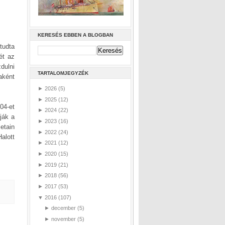
KERESÉS EBBEN A BLOGBAN
tudta
ét az
dulni
TARTALOMJEGYZÉK
naként
►
2026
(5)
►
2025
(12)
04-et
►
2024
(22)
ják a
►
2023
(16)
etain
►
2022
(24)
alott
►
2021
(12)
►
2020
(15)
►
2019
(21)
►
2018
(56)
►
2017
(53)
▼
2016
(107)
►
december
(5)
►
november
(5)