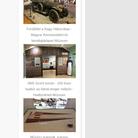
Fürdőélet a Nagy Háborúban -
Magyar Kereskedelmi és
Vendéglátóipari Múzeum
SMS Szent István - 100 éves
hadisír az Adriai-tenger mélyén -
Hadtörténeti Múzeum
Művész-katonák, katona-