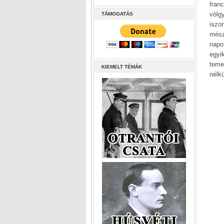
fran
völg
TÁMOGATÁS
iszo
mész
napo
egyi
teme
KIEMELT TÉMÁK
nélk