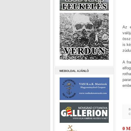
Az e
való
össz
is ké
zúdu
A fr
elfo
WEBOLDAL AJÁNLÓ
roth
para
embe
B
C
0 