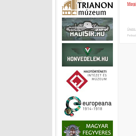
Megj
Újabb
Felira