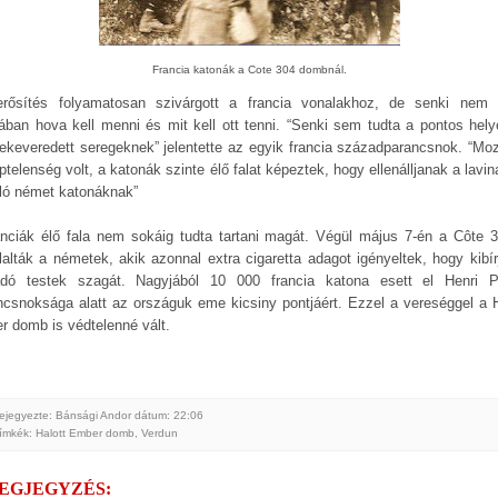
Francia katonák a Cote 304 dombnál.
rősítés folyamatosan szivárgott a francia vonalakhoz, de senki nem 
jában hova kell menni és mit kell ott tenni. “Senki sem tudta a pontos hely
ekeveredett seregeknek” jelentette az egyik francia századparancsnok. “Moz
ptelenség volt, a katonák szinte élő falat képeztek, hogy ellenálljanak a lavi
ló német katonáknak”
anciák élő fala nem sokáig tudta tartani magát. Végül május 7-én a Côte 3
glalták a németek, akik azonnal extra cigaretta adagot igényeltek, hogy kibír
adó testek szagát. Nagyjából 10 000 francia katona esett el Henri P
ncsnoksága alatt az országuk eme kicsiny pontjáért. Ezzel a vereséggel a H
r domb is védtelenné vált.
ejegyezte: Bánsági Andor
dátum:
22:06
ímkék:
Halott Ember domb
,
Verdun
MEGJEGYZÉS: