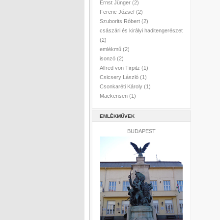
Ernst Jünger
(2)
Ferenc József
(2)
Szuborits Róbert
(2)
császári és királyi haditengerészet
(2)
emlékmű
(2)
isonzó
(2)
Alfred von Tirpitz
(1)
Csicsery László
(1)
Csonkaréti Károly
(1)
Mackensen
(1)
EMLÉKMŰVEK
BUDAPEST