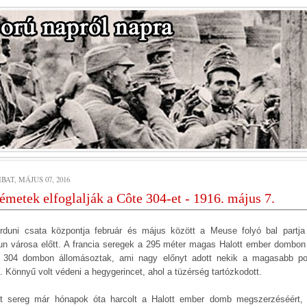
AT, MÁJUS 07, 2016
émetek elfoglalják a Côte 304-et - 1916. május 7.
rduni csata központja február és május között a Meuse folyó bal partja 
un városa előtt. A francia seregek a 295 méter magas Halott ember dombon
 304 dombon állomásoztak, ami nagy előnyt adott nekik a magasabb po
. Könnyű volt védeni a hegygerincet, ahol a tüzérség tartózkodott.
t sereg már hónapok óta harcolt a Halott ember domb megszerzéséért,