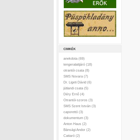
CIMKÉK
anekdota
(69)
tengeralattjáró
(18)
otrantói csata
(8)
SMS Novara
(7)
Dr. Ligeti Dávid
(6)
jütlandi csata
(5)
Déry Ernő
(4)
Otrantói-szoros
(3)
SMS Szent István
(3)
caporettó
(3)
dokumentum
(3)
Anton Haus
(2)
Bánsági Andor
(2)
Cattaró
(2)