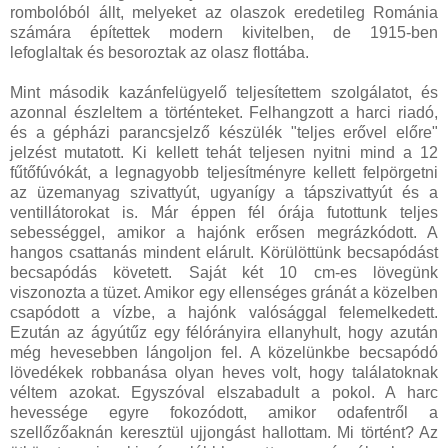
rombolóból állt, melyeket az olaszok eredetileg Románia
számára építettek modern kivitelben, de 1915-ben
lefoglaltak és besoroztak az olasz flottába.
Mint második kazánfelügyelő teljesítettem szolgálatot, és
azonnal észleltem a történteket. Felhangzott a harci riadó,
és a gépházi parancsjelző készülék "teljes erővel előre"
jelzést mutatott. Ki kellett tehát teljesen nyitni mind a 12
fűtőfúvókát, a legnagyobb teljesítményre kellett felpörgetni
az üzemanyag szivattyút, ugyanígy a tápszivattyút és a
ventillátorokat is. Már éppen fél órája futottunk teljes
sebességgel, amikor a hajónk erősen megrázkódott. A
hangos csattanás mindent elárult. Körülöttünk becsapódást
becsapódás követett. Saját két 10 cm-es lövegünk
viszonozta a tüzet. Amikor egy ellenséges gránát a közelben
csapódott a vízbe, a hajónk valósággal felemelkedett.
Ezután az ágyútűz egy félórányira ellanyhult, hogy azután
még hevesebben lángoljon fel. A közelünkbe becsapódó
lövedékek robbanása olyan heves volt, hogy találatoknak
véltem azokat. Egyszóval elszabadult a pokol. A harc
hevessége egyre fokozódott, amikor odafentről a
szellőzőaknán keresztül ujjongást hallottam. Mi történt? Az