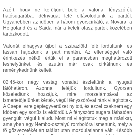
Azért, hogy ne kerüljünk bele a valonai fényszórók
hatósugarába, délnyugat felé eltávolodtunk a parttól.
Ugyanebben az időben a három gyorscirkáló, a Novara, a
Helgoland és a Saida már a keleti olasz partok közelében
tartózkodott.
Valonát elhagyva újból a szárazföld felé fordultunk, és
lassan hajóztunk a part mentén. Az ellenséggel való
érintkezés nélkül értük el a parancsban meghatározott
leshelyünket, és ezután már csak cirkálnunk és
reménykednünk kellett.
02.45-kor négy vastag vonalat észleltünk a nyugati
látóhatáron. Azonnal feléjük fordultunk. Gyorsan
közeledtünk hozzájuk, mire morzelámpával az
ismertetőjelünket kérték, végül fényszóróval ránk világítottak.
A Csepel erre gépfegyvertüzet nyitott, és ezzel csaknem egy
időben egy sortűz is eldördült. A fényszóró sugara láthatóan
gyengült, végül kialudt. Most mi világítottuk meg a másikat,
amelyben egy Nembo-osztályú rombolóra ismertünk, mely a
fő gőzvezetékét ért találat után mozdulatlanná vált. Később