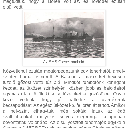
megtudtuk, hogy a Borea volt az, és röviddel ezután
elsüllyedt.
Az SMS Csepel romboló.
Közvetlenül ezután megtorpedóztunk egy teherhajót, amely
szintén hamar elmerült. A Balaton a másik két hevesen
tüzelő gőzöst vette tűz alá. Mindkét rombolónk keringeni
kezdett az ütközet színhelyén, közben jobb és baloldalról
egymás után lőttük ki a sortüzeinket a gőzösökre. Olyan
közel voltunk, hogy jól hallottuk a lövedékeink
becsapódását. Az egész ütközet kb. fél órán át tartott. Amikor
a helyszínt elhagytuk, még sokáig láttuk az égő
szállítóhajókat, melyeket súlyos megrongált állapotban
bevontatták Valonába. Az elsüllyesztett teherhajók egyike a