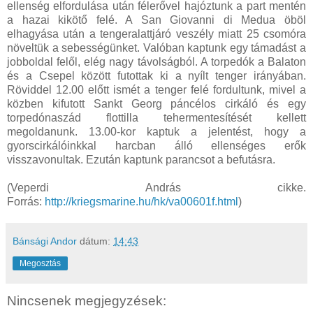
ellenség elfordulása után félerővel hajóztunk a part mentén
a hazai kikötő felé. A San Giovanni di Medua öböl
elhagyása után a tengeralattjáró veszély miatt 25 csomóra
növeltük a sebességünket. Valóban kaptunk egy támadást a
jobboldal felől, elég nagy távolságból. A torpedók a Balaton
és a Csepel között futottak ki a nyílt tenger irányában.
Röviddel 12.00 előtt ismét a tenger felé fordultunk, mivel a
közben kifutott Sankt Georg páncélos cirkáló és egy
torpedónaszád flottilla tehermentesítését kellett
megoldanunk. 13.00-kor kaptuk a jelentést, hogy a
gyorscirkálóinkkal harcban álló ellenséges erők
visszavonultak. Ezután kaptunk parancsot a befutásra.
(Veperdi András cikke.
Forrás:
http://kriegsmarine.hu/hk/va00601f.html
)
Bánsági Andor
dátum:
14:43
Megosztás
Nincsenek megjegyzések: