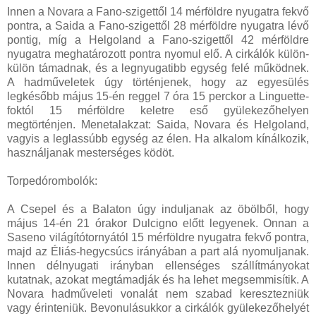
Innen a Novara a Fano-szigettől 14 mérföldre nyugatra fekvő
pontra, a Saida a Fano-szigettől 28 mérföldre nyugatra lévő
pontig, míg a Helgoland a Fano-szigettől 42 mérföldre
nyugatra meghatározott pontra nyomul elő. A cirkálók külön-
külön támadnak, és a legnyugatibb egység felé működnek.
A hadműveletek úgy történjenek, hogy az egyesülés
legkésőbb május 15-én reggel 7 óra 15 perckor a Linguette-
foktól 15 mérföldre keletre eső gyülekezőhelyen
megtörténjen. Menetalakzat: Saida, Novara és Helgoland,
vagyis a leglassúbb egység az élen. Ha alkalom kínálkozik,
használjanak mesterséges ködöt.
Torpedórombolók:
A Csepel és a Balaton úgy induljanak az öbölből, hogy
május 14-én 21 órakor Dulcigno előtt legyenek. Onnan a
Saseno világítótornyától 15 mérföldre nyugatra fekvő pontra,
majd az Éliás-hegycsúcs irányában a part alá nyomuljanak.
Innen délnyugati irányban ellenséges szállítmányokat
kutatnak, azokat megtámadják és ha lehet megsemmisítik. A
Novara hadműveleti vonalát nem szabad keresztezniük
vagy érinteniük. Bevonulásukkor a cirkálók gyülekezőhelyét