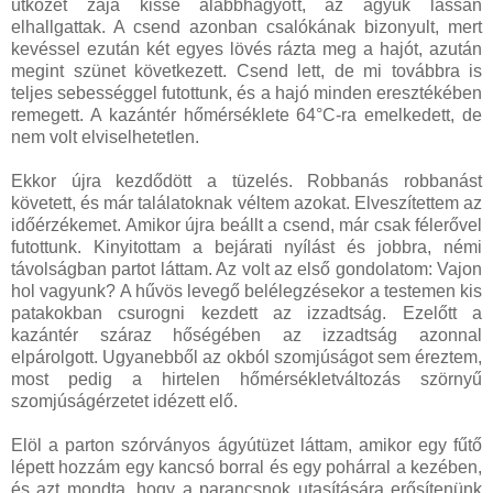
ütközet zaja kissé alábbhagyott, az ágyúk lassan
elhallgattak. A csend azonban csalókának bizonyult, mert
kevéssel ezután két egyes lövés rázta meg a hajót, azután
megint szünet következett. Csend lett, de mi továbbra is
teljes sebességgel futottunk, és a hajó minden eresztékében
remegett. A kazántér hőmérséklete 64°C-ra emelkedett, de
nem volt elviselhetetlen.
Ekkor újra kezdődött a tüzelés. Robbanás robbanást
követett, és már találatoknak véltem azokat. Elveszítettem az
időérzékemet. Amikor újra beállt a csend, már csak félerővel
futottunk. Kinyitottam a bejárati nyílást és jobbra, némi
távolságban partot láttam. Az volt az első gondolatom: Vajon
hol vagyunk? A hűvös levegő belélegzésekor a testemen kis
patakokban csurogni kezdett az izzadtság. Ezelőtt a
kazántér száraz hőségében az izzadtság azonnal
elpárolgott. Ugyanebből az okból szomjúságot sem éreztem,
most pedig a hirtelen hőmérsékletváltozás szörnyű
szomjúságérzetet idézett elő.
Elöl a parton szórványos ágyútüzet láttam, amikor egy fűtő
lépett hozzám egy kancsó borral és egy pohárral a kezében,
és azt mondta, hogy a parancsnok utasítására erősítenünk