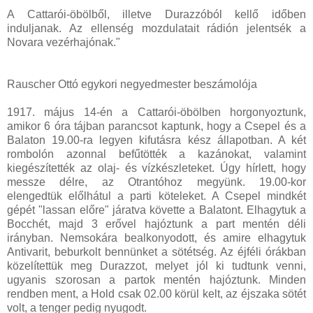
A Cattarói-öbölből, illetve Durazzóból kellő időben
induljanak. Az ellenség mozdulatait rádión jelentsék a
Novara vezérhajónak."
Rauscher Ottó egykori negyedmester beszámolója
1917. május 14-én a Cattarói-öbölben horgonyoztunk,
amikor 6 óra tájban parancsot kaptunk, hogy a Csepel és a
Balaton 19.00-ra legyen kifutásra kész állapotban. A két
rombolón azonnal befűtötték a kazánokat, valamint
kiegészítették az olaj- és vízkészleteket. Úgy hírlett, hogy
messze délre, az Otrantóhoz megyünk. 19.00-kor
elengedtük előlhátul a parti köteleket. A Csepel mindkét
gépét "lassan előre" járatva követte a Balatont. Elhagytuk a
Bocchét, majd 3 erővel hajóztunk a part mentén déli
irányban. Nemsokára bealkonyodott, és amire elhagytuk
Antivarit, beburkolt bennünket a sötétség. Az éjféli órákban
közelítettük meg Durazzot, melyet jól ki tudtunk venni,
ugyanis szorosan a partok mentén hajóztunk. Minden
rendben ment, a Hold csak 02.00 körül kelt, az éjszaka sötét
volt, a tenger pedig nyugodt.