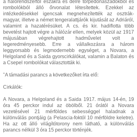
a hálórendszertől északra és délre torpedónaszádokból és
rombolókból álló őrvonalat létesítettek. Ezekkel az
intézkedésekkel igencsak megnehezítették az osztrák-
magyar, illetve a német tengeralattjárók kijutását az Adriáról,
valamint a hazatérésüket. A cs. és kir. hadiflotta több
bevetést hajtott végre a hálózár ellen, melyek közül az 1917
májusában végrehajtott hadművelet volt a
legeredményesebb. Erre a vállalkozásra a három
leggyorsabb és legmodernebb egységet, a Novara, a
Helgoland és a Saida gyorscirkálókat, valamin a Balaton és
a Csepel rombolókat választották ki.
"A támadási parancs a következőket írta elő:
Cirkálók:
A Novara, a Helgoland és a Saida 1917. május 14-én, 19
óra 45 perckor indul az öbölből. 21 órától a Novara
vezetésével 21 mérföldes sebességgel haladnak a
különválás pontjáig (a Pelascia-foktól 10 mérföldre keletre).
Ha az ott álló világítótorony nem látható, a különválás
parancs nélkül 3 óra 15 perckor történjék.