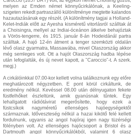
Caroccio (1657 BRT) volt, az egykori német Choising gőzös,
melyen az Emden német könnyűcirkálónak, a Keeling-
szigeten rekedt partraszálló különítménye megtette kalandos
hazautazásának egy részét. (A különítmény tagjai a Holland-
Kelet-Indiák előtt az Ayesha kisméretű vitorlásról szálltak át
a Choisingra, mellyel az Indiai-óceánon átkelve behajóztak
a Vörös-tengerre, és 1915. január 8-án Hodeidánál partra
szálltak. A hajó 12-én átment a tenger szemközti oldalán
lévő olasz gyarmatra, Massawába, mivel Olaszország akkor
még semleges volt. Ott a hajót Olaszország hadba lépése
után lefoglalták, és új nevet kapott, a "Caroccio"-t. A szerk.
megj.)
A cirkálóinkkal 07.00-kor kellett volna találkoznunk egy előre
meghatározott négyzetben. E pont körül cirkáltunk, de
eredmény nélkül. Kevéssel 08.00 után délnyugaton fekete
füstfelhőket észleltünk, amik gyanúsnak tűntek. Egy
lehallgatott rádiótávirat megerősítette, hogy ezek a
füstcsíkok nagyméretű ellenséges hajóegységektől
származnak. Időveszteség nélkül a hazai kikötő felé kellett
fordulnunk, ugyanis az angol hajóraj igen nagy tüzérségi
fölényben volt. Az ellenséges hajócsoport a Bristol és a
Dartmouth angol könnyűcirkálókból, valamint 6 olasz