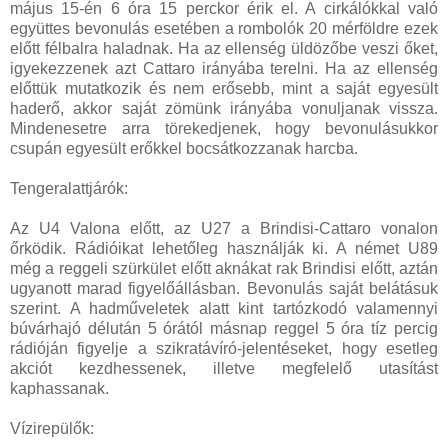
május 15-én 6 óra 15 perckor érik el. A cirkálókkal való
együttes bevonulás esetében a rombolók 20 mérföldre ezek
előtt félbalra haladnak. Ha az ellenség üldözőbe veszi őket,
igyekezzenek azt Cattaro irányába terelni. Ha az ellenség
előttük mutatkozik és nem erősebb, mint a saját egyesült
haderő, akkor saját zömünk irányába vonuljanak vissza.
Mindenesetre arra törekedjenek, hogy bevonulásukkor
csupán egyesült erőkkel bocsátkozzanak harcba.
Tengeralattjárók:
Az U4 Valona előtt, az U27 a Brindisi-Cattaro vonalon
őrködik. Rádióikat lehetőleg használják ki. A német U89
még a reggeli szürkület előtt aknákat rak Brindisi előtt, aztán
ugyanott marad figyelőállásban. Bevonulás saját belátásuk
szerint. A hadműveletek alatt kint tartózkodó valamennyi
búvárhajó délután 5 órától másnap reggel 5 óra tíz percig
rádióján figyelje a szikratávíró-jelentéseket, hogy esetleg
akciót kezdhessenek, illetve megfelelő utasítást
kaphassanak.
Vízirepülők: