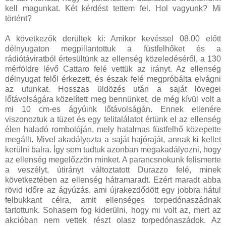
kell magunkat. Két kérdést tettem fel. Hol vagyunk? Mi
történt?
A következők derültek ki: Amikor kevéssel 08.00 előtt
délnyugaton megpillantottuk a füstfelhőket és a
rádiótáviratból értesültünk az ellenség közeledéséről, a 130
mérföldre lévő Cattaro felé vettük az irányt. Az ellenség
délnyugat felől érkezett, és észak felé megpróbálta elvágni
az utunkat. Hosszas üldözés után a saját lövegei
lőtávolságára közelített meg bennünket, de még kívül volt a
mi 10 cm-es ágyúink lőtávolságán. Ennek ellenére
viszonoztuk a tüzet és egy telitalálatot értünk el az ellenség
élen haladó rombolóján, mely hatalmas füstfelhő közepette
megállt. Mivel akadályozta a saját hajóraját, annak ki kellet
kerülni balra. Így sem tudtuk azonban megakadályozni, hogy
az ellenség megelőzzön minket. A parancsnokunk felismerte
a veszélyt, útirányt változtatott Durazzo felé, minek
következtében az ellenség hátramaradt. Ezért maradt abba
rövid időre az ágyúzás, ami újrakezdődött egy jobbra hátul
felbukkant célra, amit ellenséges torpedónaszádnak
tartottunk. Sohasem fog kiderülni, hogy mi volt az, mert az
akcióban nem vettek részt olasz torpedónaszádok. Az