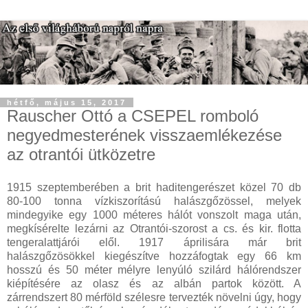
hétfő, május 15, 2017
Rauscher Ottó a CSEPEL romboló
negyedmesterének visszaemlékezése
az otrantói ütközetre
1915 szeptemberében a brit haditengerészet közel 70 db
80-100 tonna vízkiszorítású halászgőzössel, melyek
mindegyike egy 1000 méteres hálót vonszolt maga után,
megkísérelte lezárni az Otrantói-szorost a cs. és kir. flotta
tengeralattjárói elől. 1917 áprilisára már brit
halászgőzösökkel kiegészítve hozzáfogtak egy 66 km
hosszú és 50 méter mélyre lenyúló szilárd hálórendszer
kiépítésére az olasz és az albán partok között. A
zárrendszert 80 mérföld szélesre tervezték növelni úgy, hogy