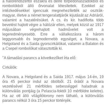
a hálórendszertől északra és délre torpedónaszádokból és
rombolókból álló őrvonalat létesítettek. Ezekkel az
intézkedésekkel igencsak megnehezítették az osztrák-
magyar, illetve a német tengeralattjárók kijutását az Adriáról,
valamint a hazatérésüket. A cs. és kir. hadiflotta több
bevetést hajtott végre a hálózár ellen, melyek közül az 1917
májusában végrehajtott hadművelet volt a
legeredményesebb. Erre a vállalkozásra a három
leggyorsabb és legmodernebb egységet, a Novara, a
Helgoland és a Saida gyorscirkálókat, valamin a Balaton és
a Csepel rombolókat választották ki.
"A támadási parancs a következőket írta elő:
Cirkálók:
A Novara, a Helgoland és a Saida 1917. május 14-én, 19
óra 45 perckor indul az öbölből. 21 órától a Novara
vezetésével 21 mérföldes sebességgel haladnak a
különválás pontjáig (a Pelascia-foktól 10 mérföldre keletre).
Ha az ott álló világítótorony nem látható, a különválás
parancs nélkül 3 óra 15 perckor történjék.