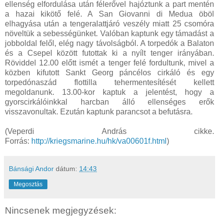
ellenség elfordulása után félerővel hajóztunk a part mentén
a hazai kikötő felé. A San Giovanni di Medua öböl
elhagyása után a tengeralattjáró veszély miatt 25 csomóra
növeltük a sebességünket. Valóban kaptunk egy támadást a
jobboldal felől, elég nagy távolságból. A torpedók a Balaton
és a Csepel között futottak ki a nyílt tenger irányában.
Röviddel 12.00 előtt ismét a tenger felé fordultunk, mivel a
közben kifutott Sankt Georg páncélos cirkáló és egy
torpedónaszád flottilla tehermentesítését kellett
megoldanunk. 13.00-kor kaptuk a jelentést, hogy a
gyorscirkálóinkkal harcban álló ellenséges erők
visszavonultak. Ezután kaptunk parancsot a befutásra.
(Veperdi András cikke.
Forrás:
http://kriegsmarine.hu/hk/va00601f.html
)
Bánsági Andor
dátum:
14:43
Megosztás
Nincsenek megjegyzések: