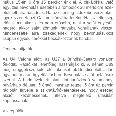
május 15-én 6 óra 15 perckor érik el. A cirkálókkal való
együttes bevonulás esetében a rombolók 20 mérföldre ezek
előtt félbalra haladnak. Ha az ellenség üldözőbe veszi őket,
igyekezzenek azt Cattaro irányába terelni. Ha az ellenség
előttük mutatkozik és nem erősebb, mint a saját egyesült
haderő, akkor saját zömünk irányába vonuljanak vissza.
Mindenesetre arra törekedjenek, hogy bevonulásukkor
csupán egyesült erőkkel bocsátkozzanak harcba.
Tengeralattjárók:
Az U4 Valona előtt, az U27 a Brindisi-Cattaro vonalon
őrködik. Rádióikat lehetőleg használják ki. A német U89
még a reggeli szürkület előtt aknákat rak Brindisi előtt, aztán
ugyanott marad figyelőállásban. Bevonulás saját belátásuk
szerint. A hadműveletek alatt kint tartózkodó valamennyi
búvárhajó délután 5 órától másnap reggel 5 óra tíz percig
rádióján figyelje a szikratávíró-jelentéseket, hogy esetleg
akciót kezdhessenek, illetve megfelelő utasítást
kaphassanak.
Vízirepülők: