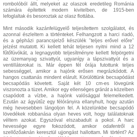
rombolóból állt, melyeket az olaszok eredetileg Románia
számára építettek modern kivitelben, de 1915-ben
lefoglaltak és besoroztak az olasz flottába.
Mint második kazánfelügyelő teljesítettem szolgálatot, és
azonnal észleltem a történteket. Felhangzott a harci riadó,
és a gépházi parancsjelző készülék "teljes erővel előre"
jelzést mutatott. Ki kellett tehát teljesen nyitni mind a 12
fűtőfúvókát, a legnagyobb teljesítményre kellett felpörgetni
az üzemanyag szivattyút, ugyanígy a tápszivattyút és a
ventillátorokat is. Már éppen fél órája futottunk teljes
sebességgel, amikor a hajónk erősen megrázkódott. A
hangos csattanás mindent elárult. Körülöttünk becsapódást
becsapódás követett. Saját két 10 cm-es lövegünk
viszonozta a tüzet. Amikor egy ellenséges gránát a közelben
csapódott a vízbe, a hajónk valósággal felemelkedett.
Ezután az ágyútűz egy félórányira ellanyhult, hogy azután
még hevesebben lángoljon fel. A közelünkbe becsapódó
lövedékek robbanása olyan heves volt, hogy találatoknak
véltem azokat. Egyszóval elszabadult a pokol. A harc
hevessége egyre fokozódott, amikor odafentről a
szellőzőaknán keresztül ujjongást hallottam. Mi történt? Az