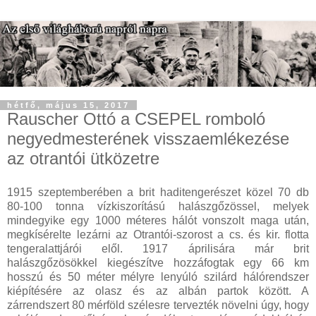
hétfő, május 15, 2017
Rauscher Ottó a CSEPEL romboló
negyedmesterének visszaemlékezése
az otrantói ütközetre
1915 szeptemberében a brit haditengerészet közel 70 db
80-100 tonna vízkiszorítású halászgőzössel, melyek
mindegyike egy 1000 méteres hálót vonszolt maga után,
megkísérelte lezárni az Otrantói-szorost a cs. és kir. flotta
tengeralattjárói elől. 1917 áprilisára már brit
halászgőzösökkel kiegészítve hozzáfogtak egy 66 km
hosszú és 50 méter mélyre lenyúló szilárd hálórendszer
kiépítésére az olasz és az albán partok között. A
zárrendszert 80 mérföld szélesre tervezték növelni úgy, hogy