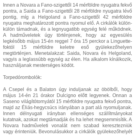
Innen a Novara a Fano-szigettől 14 mérföldre nyugatra fekvő
pontra, a Saida a Fano-szigettől 28 mérföldre nyugatra lévő
pontig, míg a Helgoland a Fano-szigettől 42 mérföldre
nyugatra meghatározott pontra nyomul elő. A cirkálók külön-
külön támadnak, és a legnyugatibb egység felé működnek.
A hadműveletek úgy történjenek, hogy az egyesülés
legkésőbb május 15-én reggel 7 óra 15 perckor a Linguette-
foktól 15 mérföldre keletre eső gyülekezőhelyen
megtörténjen. Menetalakzat: Saida, Novara és Helgoland,
vagyis a leglassúbb egység az élen. Ha alkalom kínálkozik,
használjanak mesterséges ködöt.
Torpedórombolók:
A Csepel és a Balaton úgy induljanak az öbölből, hogy
május 14-én 21 órakor Dulcigno előtt legyenek. Onnan a
Saseno világítótornyától 15 mérföldre nyugatra fekvő pontra,
majd az Éliás-hegycsúcs irányában a part alá nyomuljanak.
Innen délnyugati irányban ellenséges szállítmányokat
kutatnak, azokat megtámadják és ha lehet megsemmisítik. A
Novara hadműveleti vonalát nem szabad keresztezniük
vagy érinteniük. Bevonulásukkor a cirkálók gyülekezőhelyét