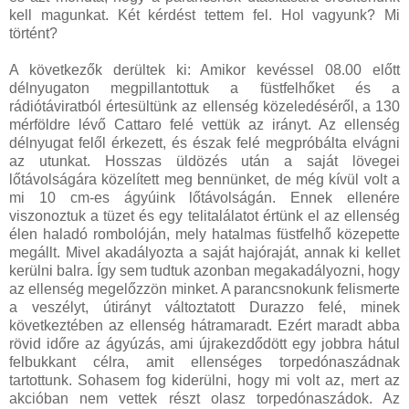
kell magunkat. Két kérdést tettem fel. Hol vagyunk? Mi
történt?
A következők derültek ki: Amikor kevéssel 08.00 előtt
délnyugaton megpillantottuk a füstfelhőket és a
rádiótáviratból értesültünk az ellenség közeledéséről, a 130
mérföldre lévő Cattaro felé vettük az irányt. Az ellenség
délnyugat felől érkezett, és észak felé megpróbálta elvágni
az utunkat. Hosszas üldözés után a saját lövegei
lőtávolságára közelített meg bennünket, de még kívül volt a
mi 10 cm-es ágyúink lőtávolságán. Ennek ellenére
viszonoztuk a tüzet és egy telitalálatot értünk el az ellenség
élen haladó rombolóján, mely hatalmas füstfelhő közepette
megállt. Mivel akadályozta a saját hajóraját, annak ki kellet
kerülni balra. Így sem tudtuk azonban megakadályozni, hogy
az ellenség megelőzzön minket. A parancsnokunk felismerte
a veszélyt, útirányt változtatott Durazzo felé, minek
következtében az ellenség hátramaradt. Ezért maradt abba
rövid időre az ágyúzás, ami újrakezdődött egy jobbra hátul
felbukkant célra, amit ellenséges torpedónaszádnak
tartottunk. Sohasem fog kiderülni, hogy mi volt az, mert az
akcióban nem vettek részt olasz torpedónaszádok. Az