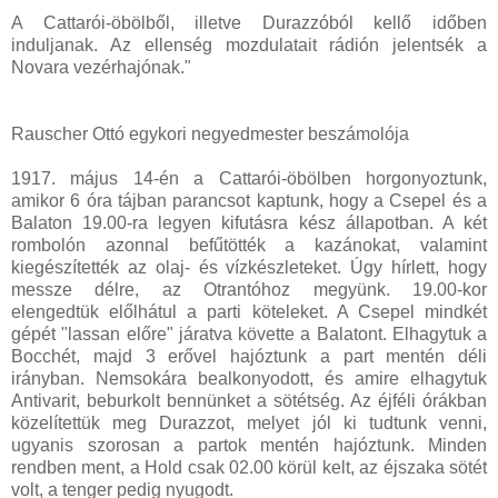
A Cattarói-öbölből, illetve Durazzóból kellő időben
induljanak. Az ellenség mozdulatait rádión jelentsék a
Novara vezérhajónak."
Rauscher Ottó egykori negyedmester beszámolója
1917. május 14-én a Cattarói-öbölben horgonyoztunk,
amikor 6 óra tájban parancsot kaptunk, hogy a Csepel és a
Balaton 19.00-ra legyen kifutásra kész állapotban. A két
rombolón azonnal befűtötték a kazánokat, valamint
kiegészítették az olaj- és vízkészleteket. Úgy hírlett, hogy
messze délre, az Otrantóhoz megyünk. 19.00-kor
elengedtük előlhátul a parti köteleket. A Csepel mindkét
gépét "lassan előre" járatva követte a Balatont. Elhagytuk a
Bocchét, majd 3 erővel hajóztunk a part mentén déli
irányban. Nemsokára bealkonyodott, és amire elhagytuk
Antivarit, beburkolt bennünket a sötétség. Az éjféli órákban
közelítettük meg Durazzot, melyet jól ki tudtunk venni,
ugyanis szorosan a partok mentén hajóztunk. Minden
rendben ment, a Hold csak 02.00 körül kelt, az éjszaka sötét
volt, a tenger pedig nyugodt.