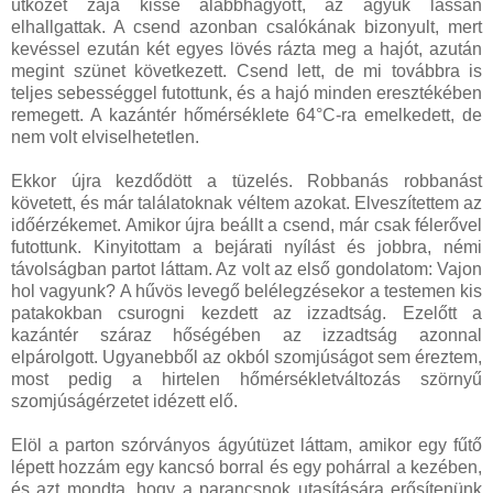
ütközet zaja kissé alábbhagyott, az ágyúk lassan
elhallgattak. A csend azonban csalókának bizonyult, mert
kevéssel ezután két egyes lövés rázta meg a hajót, azután
megint szünet következett. Csend lett, de mi továbbra is
teljes sebességgel futottunk, és a hajó minden eresztékében
remegett. A kazántér hőmérséklete 64°C-ra emelkedett, de
nem volt elviselhetetlen.
Ekkor újra kezdődött a tüzelés. Robbanás robbanást
követett, és már találatoknak véltem azokat. Elveszítettem az
időérzékemet. Amikor újra beállt a csend, már csak félerővel
futottunk. Kinyitottam a bejárati nyílást és jobbra, némi
távolságban partot láttam. Az volt az első gondolatom: Vajon
hol vagyunk? A hűvös levegő belélegzésekor a testemen kis
patakokban csurogni kezdett az izzadtság. Ezelőtt a
kazántér száraz hőségében az izzadtság azonnal
elpárolgott. Ugyanebből az okból szomjúságot sem éreztem,
most pedig a hirtelen hőmérsékletváltozás szörnyű
szomjúságérzetet idézett elő.
Elöl a parton szórványos ágyútüzet láttam, amikor egy fűtő
lépett hozzám egy kancsó borral és egy pohárral a kezében,
és azt mondta, hogy a parancsnok utasítására erősítenünk