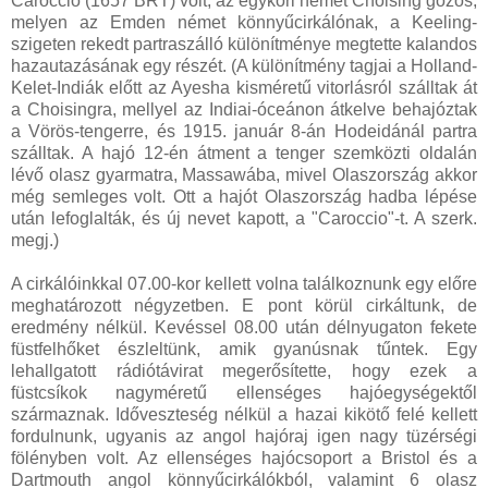
Caroccio (1657 BRT) volt, az egykori német Choising gőzös,
melyen az Emden német könnyűcirkálónak, a Keeling-
szigeten rekedt partraszálló különítménye megtette kalandos
hazautazásának egy részét. (A különítmény tagjai a Holland-
Kelet-Indiák előtt az Ayesha kisméretű vitorlásról szálltak át
a Choisingra, mellyel az Indiai-óceánon átkelve behajóztak
a Vörös-tengerre, és 1915. január 8-án Hodeidánál partra
szálltak. A hajó 12-én átment a tenger szemközti oldalán
lévő olasz gyarmatra, Massawába, mivel Olaszország akkor
még semleges volt. Ott a hajót Olaszország hadba lépése
után lefoglalták, és új nevet kapott, a "Caroccio"-t. A szerk.
megj.)
A cirkálóinkkal 07.00-kor kellett volna találkoznunk egy előre
meghatározott négyzetben. E pont körül cirkáltunk, de
eredmény nélkül. Kevéssel 08.00 után délnyugaton fekete
füstfelhőket észleltünk, amik gyanúsnak tűntek. Egy
lehallgatott rádiótávirat megerősítette, hogy ezek a
füstcsíkok nagyméretű ellenséges hajóegységektől
származnak. Időveszteség nélkül a hazai kikötő felé kellett
fordulnunk, ugyanis az angol hajóraj igen nagy tüzérségi
fölényben volt. Az ellenséges hajócsoport a Bristol és a
Dartmouth angol könnyűcirkálókból, valamint 6 olasz