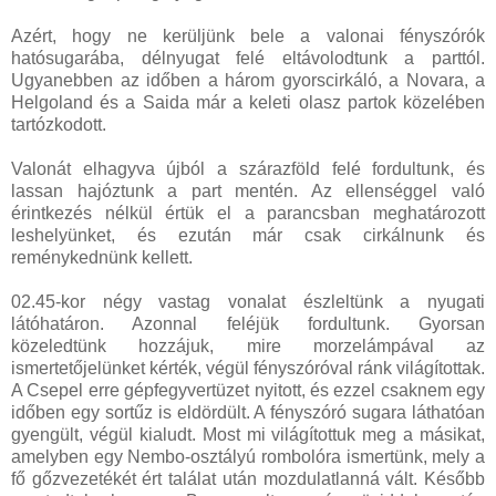
Azért, hogy ne kerüljünk bele a valonai fényszórók
hatósugarába, délnyugat felé eltávolodtunk a parttól.
Ugyanebben az időben a három gyorscirkáló, a Novara, a
Helgoland és a Saida már a keleti olasz partok közelében
tartózkodott.
Valonát elhagyva újból a szárazföld felé fordultunk, és
lassan hajóztunk a part mentén. Az ellenséggel való
érintkezés nélkül értük el a parancsban meghatározott
leshelyünket, és ezután már csak cirkálnunk és
reménykednünk kellett.
02.45-kor négy vastag vonalat észleltünk a nyugati
látóhatáron. Azonnal feléjük fordultunk. Gyorsan
közeledtünk hozzájuk, mire morzelámpával az
ismertetőjelünket kérték, végül fényszóróval ránk világítottak.
A Csepel erre gépfegyvertüzet nyitott, és ezzel csaknem egy
időben egy sortűz is eldördült. A fényszóró sugara láthatóan
gyengült, végül kialudt. Most mi világítottuk meg a másikat,
amelyben egy Nembo-osztályú rombolóra ismertünk, mely a
fő gőzvezetékét ért találat után mozdulatlanná vált. Később