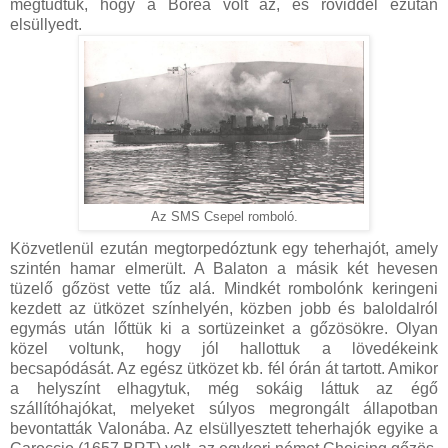
megtudtuk, hogy a Borea volt az, és röviddel ezután
elsüllyedt.
Az SMS Csepel romboló.
Közvetlenül ezután megtorpedóztunk egy teherhajót, amely
szintén hamar elmerült. A Balaton a másik két hevesen
tüzelő gőzöst vette tűz alá. Mindkét rombolónk keringeni
kezdett az ütközet színhelyén, közben jobb és baloldalról
egymás után lőttük ki a sortüzeinket a gőzösökre. Olyan
közel voltunk, hogy jól hallottuk a lövedékeink
becsapódását. Az egész ütközet kb. fél órán át tartott. Amikor
a helyszínt elhagytuk, még sokáig láttuk az égő
szállítóhajókat, melyeket súlyos megrongált állapotban
bevontatták Valonába. Az elsüllyesztett teherhajók egyike a