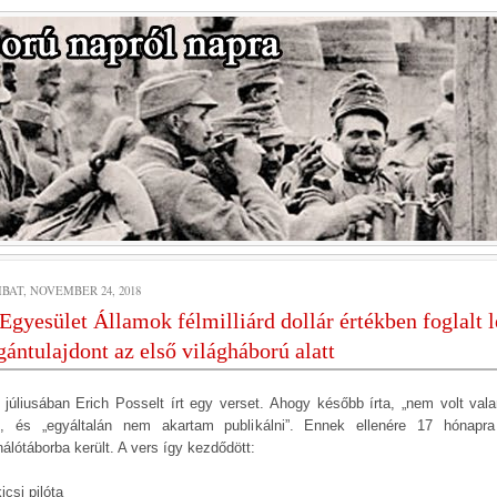
BAT, NOVEMBER 24, 2018
Egyesület Államok félmilliárd dollár értékben foglalt l
ántulajdont az első világháború alatt
 júliusában Erich Posselt írt egy verset. Ahogy később írta, „nem volt vala
”, és „egyáltalán nem akartam publikálni”. Ennek ellenére 17 hónapr
nálótáborba került. A vers így kezdődött:
icsi pilóta