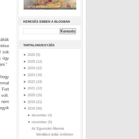
KERESÉS EBBEN A BLOGBAN
álták
entése
TARTALOMJEGYZÉK
l sok
►
2026
(5)
k úgy
►
2025
(12)
ani.”
►
2024
(22)
►
2023
(16)
 hogy
►
2022
(24)
ommal
►
2021
(12)
 Fort
volt.
►
2020
(15)
t nem
►
2019
(21)
egyik
▼
2018
(56)
►
december
(4)
▼
november
(5)
Az Egyesület Államok
félmilliárd dollár értékben