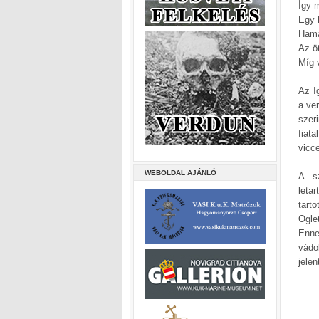
Így 
Egy k
Hama
Az ö
Míg v
Az I
a ver
szer
fiat
vicc
WEBOLDAL AJÁNLÓ
A sz
leta
tart
Ogle
Enne
vádo
jele