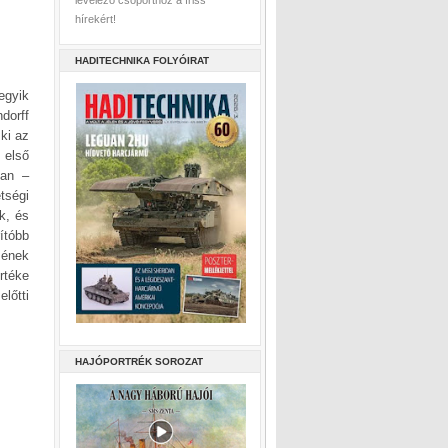
levelező csoporthoz a friss
hírekért!
HADITECHNIKA FOLYÓIRAT
egyik
dorff
 ki az
 első
ban –
tségi
ék, és
ítóbb
zének
rtéke
lőtti
HAJÓPORTRÉK SOROZAT