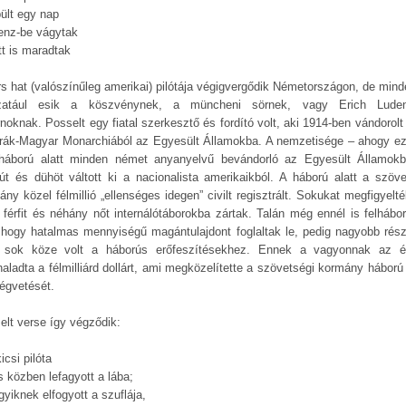
pült egy nap
enz-be vágytak
tt is maradtak
rs hat (valószínűleg amerikai) pilótája végigvergődik Németországon, de mind
zatául esik a köszvénynek, a müncheni sörnek, vagy Erich Luden
noknak. Posselt egy fiatal szerkesztő és fordító volt, aki 1914-ben vándorolt
rák-Magyar Monarchiából az Egyesült Államokba. A nemzetisége – ahogy ez
gháború alatt minden német anyanyelvű bevándorló az Egyesült Államok
út és dühöt váltott ki a nacionalista amerikaikból. A háború alatt a szöve
ny közel félmillió „ellenséges idegen” civilt regisztrált. Sokukat megfigyelt
 férfit és néhány nőt internálótáborokba zártak. Talán még ennél is felhábor
, hogy hatalmas mennyiségű magántulajdont foglaltak le, pedig nagyobb rés
sok köze volt a háborús erőfeszítésekhez. Ennek a vagyonnak az é
aladta a félmilliárd dollárt, ami megközelítette a szövetségi kormány háború e
ségvetését.
elt verse így végződik:
icsi pilóta
s közben lefagyott a lába;
yiknek elfogyott a szuflája,