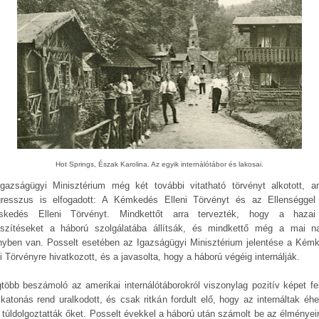
Hot Springs, Észak Karolina. Az egyik internálótábor és lakosai.
gazságügyi Minisztérium még két további vitatható törvényt alkotott, a
resszus is elfogadott: A Kémkedés Elleni Törvényt és az Ellenséggel
skedés Elleni Törvényt. Mindkettőt arra tervezték, hogy a hazai
eszítéseket a háború szolgálatába állítsák, és mindkettő még a mai n
nyben van. Posselt esetében az Igazságügyi Minisztérium jelentése a Kém
i Törvényre hivatkozott, és a javasolta, hogy a háború végéig internálják.
gtöbb beszámoló az amerikai internálótáborokról viszonylag pozitív képet fes
 katonás rend uralkodott, és csak ritkán fordult elő, hogy az internáltak éhe
 túldolgoztatták őket. Posselt évekkel a háború után számolt be az élményeir