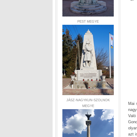
PEST MEGYE
JÁSZ-NAGYKUN-SZOLNOK
Mai 
MEGYE
nagy
Való
Gond
olya
azt i