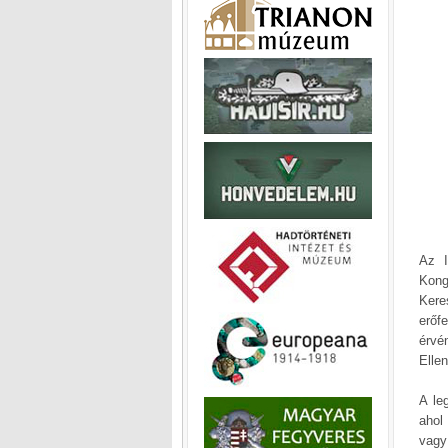
Az I
Kong
Kere
erőf
érvé
Ellen
A le
ahol
vagy