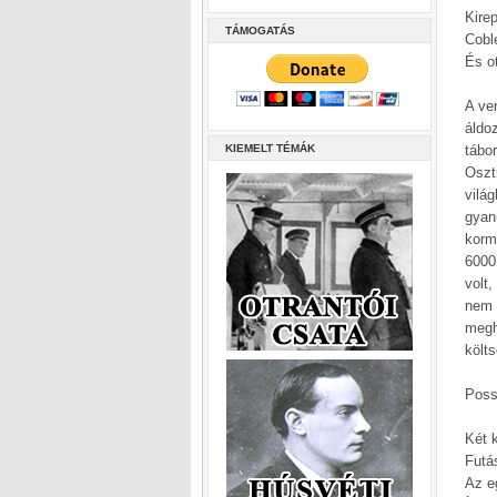
Kire
TÁMOGATÁS
Cobl
És o
A ve
áldo
KIEMELT TÉMÁK
tábor
Oszt
vilá
gyan
kormá
6000
volt
nem 
megh
költ
Poss
Két k
Futá
Az eg