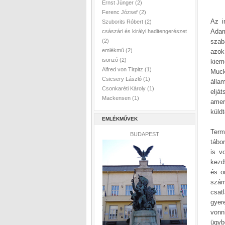
Ernst Jünger
(2)
Ferenc József
(2)
Az i
Szuborits Róbert
(2)
Adam
császári és királyi haditengerészet
szab
(2)
emlékmű
(2)
azok
isonzó
(2)
kiem
Alfred von Tirpitz
(1)
Muck
Csicsery László
(1)
álla
Csonkaréti Károly
(1)
eljá
Mackensen
(1)
amer
küldt
EMLÉKMŰVEK
Term
BUDAPEST
tábo
is v
kezd
és o
szám
csat
gyer
vonn
ügybe