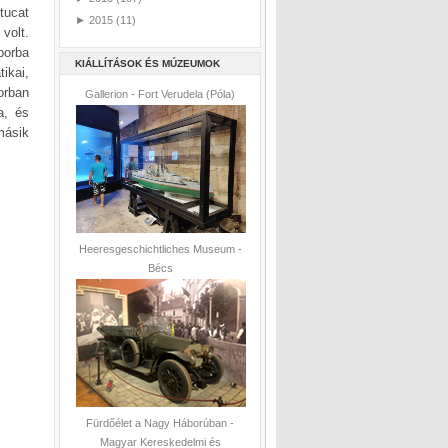
tucat
►
2015
(11)
volt.
borba
KIÁLLÍTÁSOK ÉS MÚZEUMOK
ikai,
orban
Gallerion - Fort Verudela (Póla)
a, és
másik
Heeresgeschichtliches Museum -
Bécs
Fürdőélet a Nagy Háborúban -
Magyar Kereskedelmi és