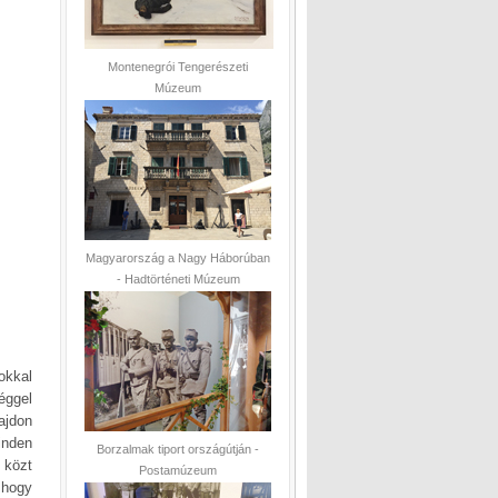
Montenegrói Tengerészeti
Múzeum
Magyarország a Nagy Háborúban
- Hadtörténeti Múzeum
okkal
éggel
ajdon
inden
Borzalmak tiport országútján -
 közt
Postamúzeum
, hogy