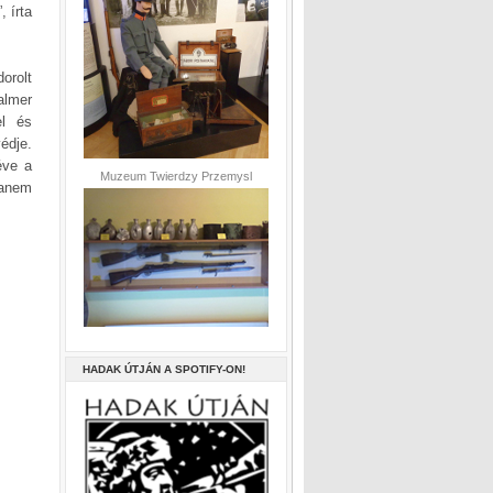
, írta
orolt
almer
el és
édje.
éve a
Muzeum Twierdzy Przemysl
hanem
HADAK ÚTJÁN A SPOTIFY-ON!