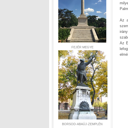
milye
Palm
Az a
szem
irán
szab
Az E
FEJÉR MEGYE
lefo
elmé
BORSOD-ABAÚJ-ZEMPLÉN