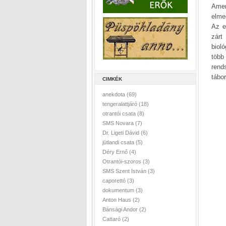
Amer
elme
Az e
zárt
biol
több
rend
tábo
CIMKÉK
anekdota
(69)
tengeralattjáró
(18)
otrantói csata
(8)
SMS Novara
(7)
Dr. Ligeti Dávid
(6)
jütlandi csata
(5)
Déry Ernő
(4)
Otrantói-szoros
(3)
SMS Szent István
(3)
caporettó
(3)
dokumentum
(3)
Anton Haus
(2)
Bánsági Andor
(2)
Cattaró
(2)