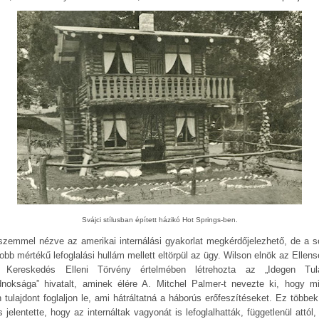
Svájci stílusban épített házikó Hot Springs-ben.
szemmel nézve az amerikai internálási gyakorlat megkérdőjelezhető, de a s
obb mértékű lefoglalási hullám mellett eltörpül az ügy. Wilson elnök az Ellens
 Kereskedés Elleni Törvény értelmében létrehozta az „Idegen Tul
noksága” hivatalt, aminek élére A. Mitchel Palmer-t nevezte ki, hogy m
n tulajdont foglaljon le, ami hátráltatná a háborús erőfeszítéseket. Ez többek
s jelentette, hogy az internáltak vagyonát is lefoglalhatták, függetlenül attól