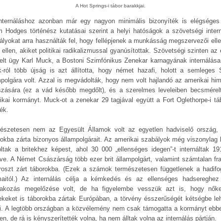
A Hot Springs-i tábor barakkjai.
nternáláshoz azonban már egy nagyon minimális bizonyíték is elégséges 
 Hodges történész kutatásai szerint a helyi hatóságok a szövetségi intern
ályokat arra használták fel, hogy fellépjenek a munkásság megszervezői elle
 ellen, akiket politikai radikalizmussal gyanúsítottak. Szövetségi szinten az 
elt ügy Karl Muck, a Bostoni Szimfónikus Zenekar karnagyának internálása 
-ról több újság is azt állította, hogy német hazafi, holott a semleges 
mpolgára volt. Azzal is megvádolták, hogy nem volt hajlandó az amerikai hi
tszására (ez a vád később megdőlt), és a szerelmes leveleiben becsmérel
ikai kormányt. Muck-ot a zenekar 29 tagjával együtt a Fort Oglethorpe-i tá
ék.
észetesen nem az Egyesült Államok volt az egyetlen hadviselő ország,
rokba zárta bizonyos állampolgárait. Az amerikai szabályok még viszonylag 
oltak a britekhez képest, ahol 30 000 „ellenséges idegen”-t internáltak 191
ve. A Német Császárság több ezer brit állampolgárt, valamint számtalan fra
roszt zárt táborokba. (Ezek a számok természetesen függetlenek a hadifo
aitól.) Az internálás célja a kémkedés és az ellenséges hadsereghez
lakozás megelőzése volt, de ha figyelembe vesszük azt is, hogy nők
ekeket is táborokba zártak Európában, a törvény ésszerűségét kétségbe leh
i. A legtöbb országban a közvélemény nem csak támogatta a kormányt ebb
n, de rá is kényszerítették volna, ha nem álltak volna az internálás pártján.