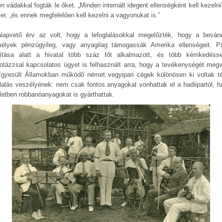
n vádakkal fogták le őket. „Minden internált idegent ellenségként kell kezelni”
er, „és ennek megfelelően kell kezelni a vagyonukat is.”
lapvető érv az volt, hogy a lefoglalásokkal megelőzték, hogy a bevánd
élyek pénzügyileg, vagy anyagilag támogassák Amerika ellenségeit. P
yítása alatt a hivatal több száz főt alkalmazott, és több kémkedéss
otázzsal kapcsolatos ügyet is felhasznált arra, hogy a tevékenységét megv
gyesült Államokban működő német vegyipari cégek különösen ki voltak t
glalás veszélyének: nem csak fontos anyagokat vonhattak el a hadiipartól, 
letben robbanóanyagokat is gyárthattak.