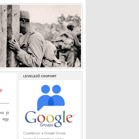
LEVELEZŐ CSOPORT
e
mi jó
a egy
Csatlakozz a Google Group