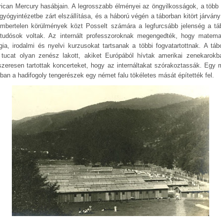
ican Mercury hasábjain. A legrosszabb élményei az öngyilkosságok, a több 
gyógyintézetbe zárt elszállítása, és a háború végén a táborban kitört járvány 
mbertelen körülmények közt Posselt számára a legfurcsább jelenség a tá
 tudósok voltak. Az internált professzoroknak megengedték, hogy matemat
ógia, irodalmi és nyelvi kurzusokat tartsanak a többi fogvatartottnak. A táb
 tucat olyan zenész lakott, akiket Európából hívtak amerikai zenekarokb
szeresen tartottak koncerteket, hogy az internáltakat szórakoztassák. Egy 
rban a hadifogoly tengerészek egy német falu tökéletes mását építették fel.