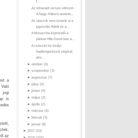
f...
Az elmaradt verseci ütközet -
A Nagy Háború anekdo...
Az olaszok nem ismerik el a
jugoszláv flottát és a...
A Monarchia képviselői a
páduai Villa Giusti-ban a...
A császári és királyi
haditengerészet végórái,
aho...
►
október
(6)
►
szeptember
(3)
►
augusztus
(7)
mit a
►
július
(8)
 Való
►
június
(4)
 jogi
►
május
(2)
ap is
►
április
(2)
kedés
►
március
(4)
►
február
(3)
tett,
►
január
(8)
ztek,
►
2017
(53)
ől az
►
2016
(107)