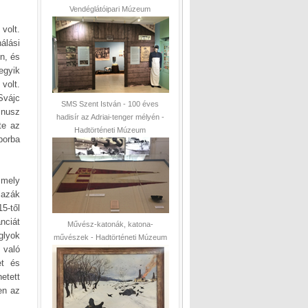
Vendéglátóipari Múzeum
volt.
álási
n, és
egyik
volt.
Svájc
SMS Szent István - 100 éves
mnusz
hadisír az Adriai-tenger mélyén -
te az
Hadtörténeti Múzeum
borba
 mely
lazák
5-től
nciát
Művész-katonák, katona-
glyok
művészek - Hadtörténeti Múzeum
 való
et és
etett
en az