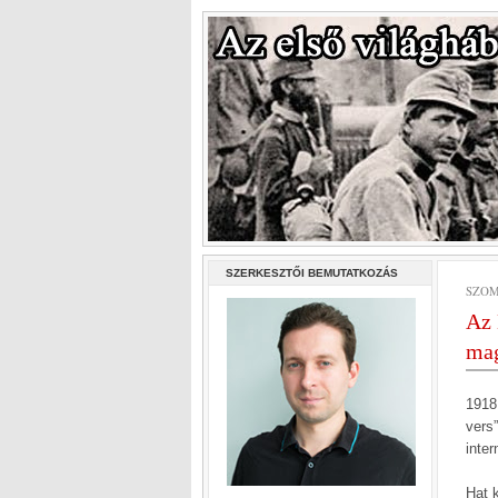
SZERKESZTŐI BEMUTATKOZÁS
SZOM
Az 
mag
1918
vers
inter
Hat k