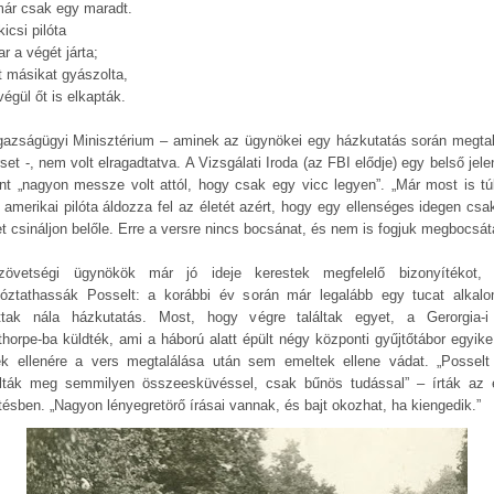
már csak egy maradt.
icsi pilóta
r a végét járta;
t másikat gyászolta,
égül őt is elkapták.
gazságügyi Minisztérium – aminek az ügynökei egy házkutatás során megtal
set -, nem volt elragadtatva. A Vizsgálati Iroda (az FBI elődje) egy belső jel
int „nagyon messze volt attól, hogy csak egy vicc legyen”. „Már most is tú
al amerikai pilóta áldozza fel az életét azért, hogy egy ellenséges idegen csa
et csináljon belőle. Erre a versre nincs bocsánat, és nem is fogjuk megbocsát
övetségi ügynökök már jó ideje kerestek megfelelő bizonyítékot,
rtóztathassák Posselt: a korábbi év során már legalább egy tucat alkal
ottak nála házkutatás. Most, hogy végre találtak egyet, a Gerorgia-i
thorpe-ba küldték, ami a háború alatt épült négy központi gyűjtőtábor egyike 
k ellenére a vers megtalálása után sem emeltek ellene vádat. „Possel
lták meg semmilyen összeesküvéssel, csak bűnös tudással” – írták az 
ntésben. „Nagyon lényegretörő írásai vannak, és bajt okozhat, ha kiengedik.”