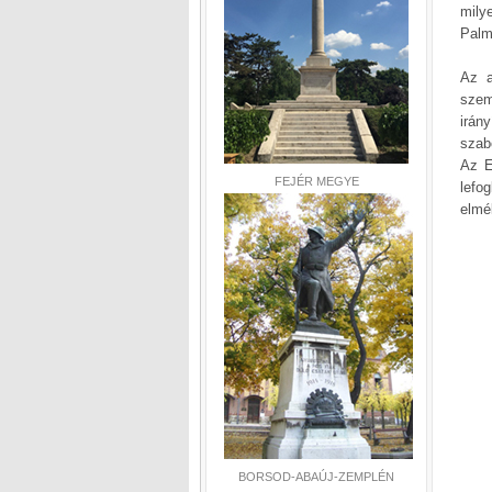
milye
Palm
Az a
szem
irán
szab
Az E
FEJÉR MEGYE
lefo
elmé
BORSOD-ABAÚJ-ZEMPLÉN