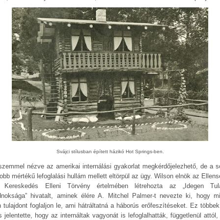
Svájci stílusban épített házikó Hot Springs-ben.
szemmel nézve az amerikai internálási gyakorlat megkérdőjelezhető, de a s
obb mértékű lefoglalási hullám mellett eltörpül az ügy. Wilson elnök az Ellens
 Kereskedés Elleni Törvény értelmében létrehozta az „Idegen Tul
noksága” hivatalt, aminek élére A. Mitchel Palmer-t nevezte ki, hogy m
n tulajdont foglaljon le, ami hátráltatná a háborús erőfeszítéseket. Ez többek
s jelentette, hogy az internáltak vagyonát is lefoglalhatták, függetlenül attól