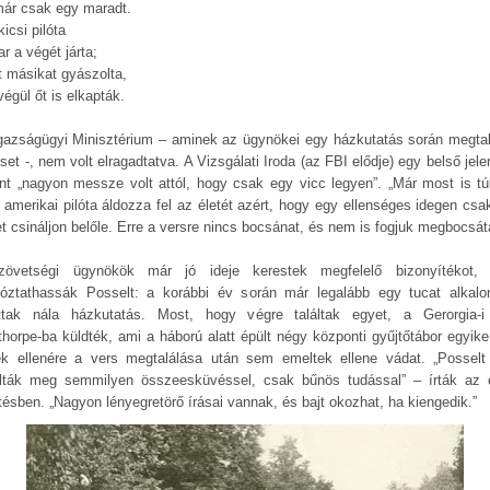
már csak egy maradt.
icsi pilóta
r a végét járta;
t másikat gyászolta,
égül őt is elkapták.
gazságügyi Minisztérium – aminek az ügynökei egy házkutatás során megtal
set -, nem volt elragadtatva. A Vizsgálati Iroda (az FBI elődje) egy belső jel
int „nagyon messze volt attól, hogy csak egy vicc legyen”. „Már most is tú
al amerikai pilóta áldozza fel az életét azért, hogy egy ellenséges idegen csa
et csináljon belőle. Erre a versre nincs bocsánat, és nem is fogjuk megbocsát
övetségi ügynökök már jó ideje kerestek megfelelő bizonyítékot,
rtóztathassák Posselt: a korábbi év során már legalább egy tucat alkal
ottak nála házkutatás. Most, hogy végre találtak egyet, a Gerorgia-i
thorpe-ba küldték, ami a háború alatt épült négy központi gyűjtőtábor egyike 
k ellenére a vers megtalálása után sem emeltek ellene vádat. „Possel
lták meg semmilyen összeesküvéssel, csak bűnös tudással” – írták az 
ntésben. „Nagyon lényegretörő írásai vannak, és bajt okozhat, ha kiengedik.”