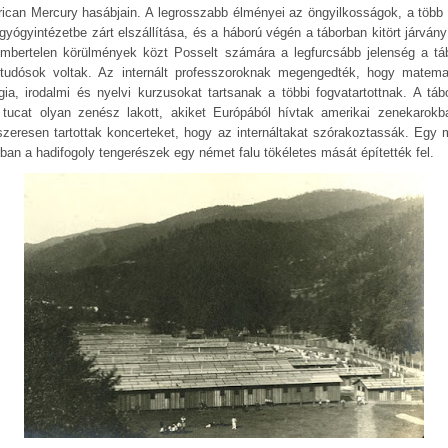
ican Mercury hasábjain. A legrosszabb élményei az öngyilkosságok, a több 
gyógyintézetbe zárt elszállítása, és a háború végén a táborban kitört járvány 
mbertelen körülmények közt Posselt számára a legfurcsább jelenség a tá
 tudósok voltak. Az internált professzoroknak megengedték, hogy matemat
ógia, irodalmi és nyelvi kurzusokat tartsanak a többi fogvatartottnak. A táb
 tucat olyan zenész lakott, akiket Európából hívtak amerikai zenekarokb
szeresen tartottak koncerteket, hogy az internáltakat szórakoztassák. Egy 
rban a hadifogoly tengerészek egy német falu tökéletes mását építették fel.