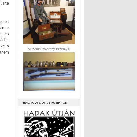
, írta
orolt
almer
el és
édje.
éve a
Muzeum Twierdzy Przemysl
hanem
HADAK ÚTJÁN A SPOTIFY-ON!