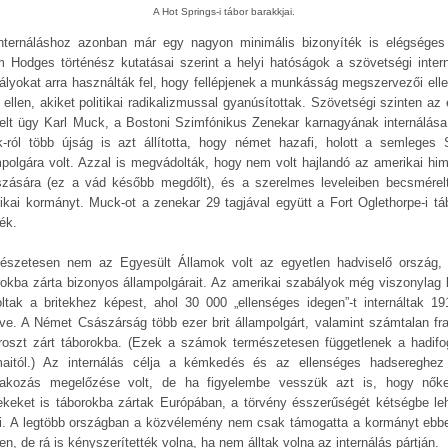
A Hot Springs-i tábor barakkjai.
nternáláshoz azonban már egy nagyon minimális bizonyíték is elégséges 
 Hodges történész kutatásai szerint a helyi hatóságok a szövetségi intern
ályokat arra használták fel, hogy fellépjenek a munkásság megszervezői elle
 ellen, akiket politikai radikalizmussal gyanúsítottak. Szövetségi szinten az 
elt ügy Karl Muck, a Bostoni Szimfónikus Zenekar karnagyának internálása 
-ról több újság is azt állította, hogy német hazafi, holott a semleges 
mpolgára volt. Azzal is megvádolták, hogy nem volt hajlandó az amerikai hi
tszására (ez a vád később megdőlt), és a szerelmes leveleiben becsmérel
ikai kormányt. Muck-ot a zenekar 29 tagjával együtt a Fort Oglethorpe-i tá
ék.
észetesen nem az Egyesült Államok volt az egyetlen hadviselő ország,
rokba zárta bizonyos állampolgárait. Az amerikai szabályok még viszonylag 
oltak a britekhez képest, ahol 30 000 „ellenséges idegen”-t internáltak 191
ve. A Német Császárság több ezer brit állampolgárt, valamint számtalan fra
roszt zárt táborokba. (Ezek a számok természetesen függetlenek a hadifo
aitól.) Az internálás célja a kémkedés és az ellenséges hadsereghez
lakozás megelőzése volt, de ha figyelembe vesszük azt is, hogy nők
ekeket is táborokba zártak Európában, a törvény ésszerűségét kétségbe leh
i. A legtöbb országban a közvélemény nem csak támogatta a kormányt ebb
n, de rá is kényszerítették volna, ha nem álltak volna az internálás pártján.