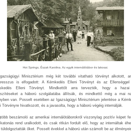
Hot Springs, Észak Karolina. Az egyik internálótábor és lakosai.
gazságügyi Minisztérium még két további vitatható törvényt alkotott, a
resszus is elfogadott: A Kémkedés Elleni Törvényt és az Ellenséggel
skedés Elleni Törvényt. Mindkettőt arra tervezték, hogy a hazai
eszítéseket a háború szolgálatába állítsák, és mindkettő még a mai n
nyben van. Posselt esetében az Igazságügyi Minisztérium jelentése a Kém
i Törvényre hivatkozott, és a javasolta, hogy a háború végéig internálják.
gtöbb beszámoló az amerikai internálótáborokról viszonylag pozitív képet fes
 katonás rend uralkodott, és csak ritkán fordult elő, hogy az internáltak éhe
 túldolgoztatták őket. Posselt évekkel a háború után számolt be az élményeir