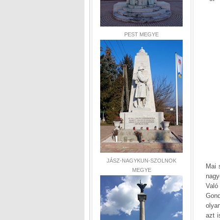
PEST MEGYE
JÁSZ-NAGYKUN-SZOLNOK
Mai 
MEGYE
nagy
Való
Gond
olya
azt i