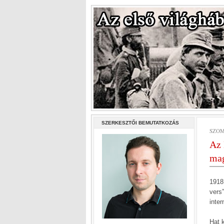
SZERKESZTŐI BEMUTATKOZÁS
SZOM
Az 
mag
1918
vers
inter
Hat k