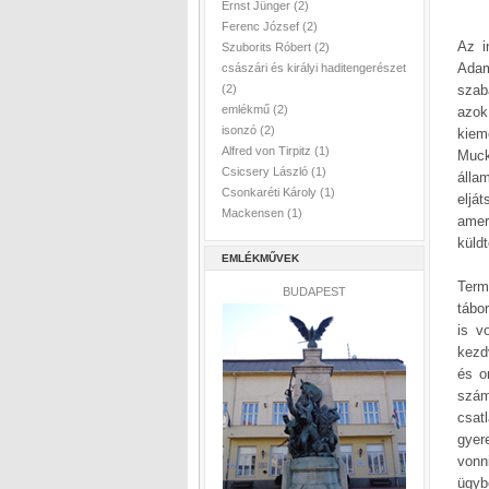
Ernst Jünger
(2)
Ferenc József
(2)
Az i
Szuborits Róbert
(2)
Adam
császári és királyi haditengerészet
szab
(2)
emlékmű
(2)
azok
isonzó
(2)
kiem
Alfred von Tirpitz
(1)
Muck
Csicsery László
(1)
álla
Csonkaréti Károly
(1)
eljá
Mackensen
(1)
amer
küldt
EMLÉKMŰVEK
Term
BUDAPEST
tábo
is v
kezd
és o
szám
csat
gyer
vonn
ügybe