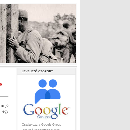
LEVELEZŐ CSOPORT
e
mi jó
a egy
Csatlakozz a Google Group