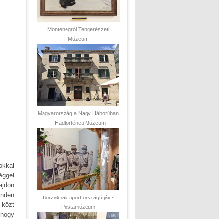
Montenegrói Tengerészeti
Múzeum
Magyarország a Nagy Háborúban
- Hadtörténeti Múzeum
okkal
éggel
ajdon
inden
Borzalmak tiport országútján -
 közt
Postamúzeum
, hogy