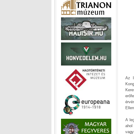
Az I
Kong
Kere
erőf
érvé
Ellen
A le
ahol
vagy