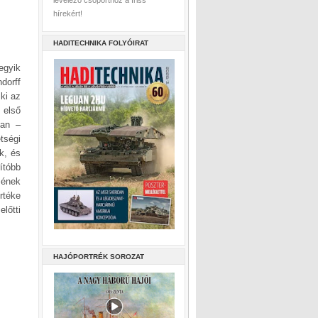
levelező csoporthoz a friss
hírekért!
HADITECHNIKA FOLYÓIRAT
egyik
dorff
 ki az
 első
ban –
tségi
ék, és
ítóbb
zének
rtéke
lőtti
HAJÓPORTRÉK SOROZAT