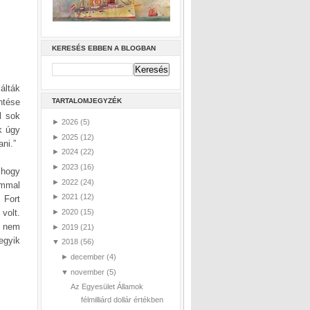
KERESÉS EBBEN A BLOGBAN
álták
entése
TARTALOMJEGYZÉK
l sok
►
2026
(5)
k úgy
►
2025
(12)
ani.”
►
2024
(22)
►
2023
(16)
 hogy
►
2022
(24)
ommal
►
2021
(12)
 Fort
volt.
►
2020
(15)
t nem
►
2019
(21)
egyik
▼
2018
(56)
►
december
(4)
▼
november
(5)
Az Egyesület Államok
félmilliárd dollár értékben