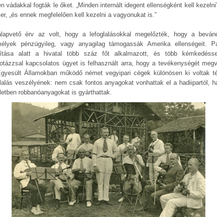
n vádakkal fogták le őket. „Minden internált idegent ellenségként kell kezelni”
er, „és ennek megfelelően kell kezelni a vagyonukat is.”
lapvető érv az volt, hogy a lefoglalásokkal megelőzték, hogy a bevánd
élyek pénzügyileg, vagy anyagilag támogassák Amerika ellenségeit. P
yítása alatt a hivatal több száz főt alkalmazott, és több kémkedéss
otázzsal kapcsolatos ügyet is felhasznált arra, hogy a tevékenységét megv
gyesült Államokban működő német vegyipari cégek különösen ki voltak t
glalás veszélyének: nem csak fontos anyagokat vonhattak el a hadiipartól, 
letben robbanóanyagokat is gyárthattak.