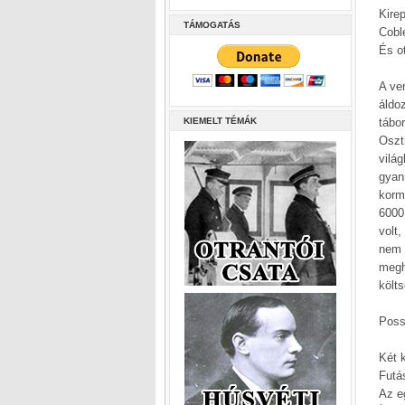
Kire
TÁMOGATÁS
Cobl
És o
A ve
áldo
KIEMELT TÉMÁK
tábor
Oszt
vilá
gyan
kormá
6000
volt
nem 
megh
költ
Poss
Két k
Futá
Az eg