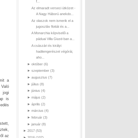
f...
Az elmaradt verseci ütközet -
A Nagy Háború anekdo...
Az olaszok nem ismerik el a
jugoszláv flottát és a...
A Monarchia képviselői a
páduai Villa Giusti-ban a...
A császári és királyi
haditengerészet végórái,
aho...
►
október
(6)
►
szeptember
(3)
►
augusztus
(7)
mit a
►
július
(8)
 Való
►
június
(4)
 jogi
►
május
(2)
ap is
►
április
(2)
kedés
►
március
(4)
►
február
(3)
tett,
►
január
(8)
ztek,
►
2017
(53)
ől az
►
2016
(107)