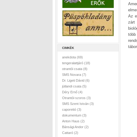
Amer
elme
Az e
zárt
biol
több
rend
tábo
CIMKÉK
anekdota
(69)
tengeralattjáró
(18)
otrantói csata
(8)
SMS Novara
(7)
Dr. Ligeti Dávid
(6)
jütlandi csata
(5)
Déry Ernő
(4)
Otrantói-szoros
(3)
SMS Szent István
(3)
caporettó
(3)
dokumentum
(3)
Anton Haus
(2)
Bánsági Andor
(2)
Cattaró
(2)