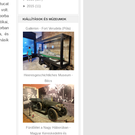
tucat
►
2015
(11)
volt.
borba
KIÁLLÍTÁSOK ÉS MÚZEUMOK
ikai,
orban
Gallerion - Fort Verudela (Póla)
a, és
másik
Heeresgeschichtliches Museum -
Bécs
Fürdőélet a Nagy Háborúban -
Magyar Kereskedelmi és