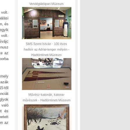
Vendéglátóipari Múzeum
volt.
álási
n, és
egyik
volt.
Svájc
SMS Szent István - 100 éves
mnusz
hadisír az Adriai-tenger mélyén -
te az
Hadtörténeti Múzeum
borba
 mely
lazák
5-től
nciát
Művész-katonák, katona-
glyok
művészek - Hadtörténeti Múzeum
 való
et és
etett
en az