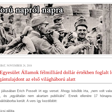
BAT, NOVEMBER 24, 2018
Egyesület Államok félmilliárd dollár értékben foglalt l
ántulajdont az első világháború alatt
 júliusában Erich Posselt írt egy verset. Ahogy később írta, „nem volt vala
”, és „egyáltalán nem akartam publikálni”. Ennek ellenére 17 hónapr
nálótáborba került. A vers így kezdődött:
icsi pilóta