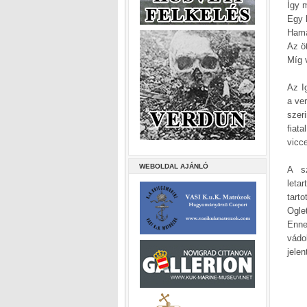
Így 
Egy k
Hama
Az ö
Míg v
Az I
a ver
szer
fiat
vicc
WEBOLDAL AJÁNLÓ
A sz
leta
tart
Ogle
Enne
vádo
jele