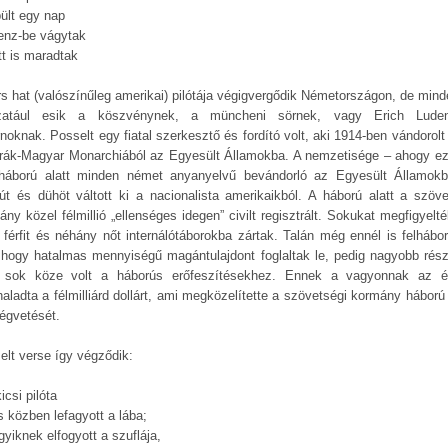
pült egy nap
enz-be vágytak
tt is maradtak
rs hat (valószínűleg amerikai) pilótája végigvergődik Németországon, de mind
zatául esik a köszvénynek, a müncheni sörnek, vagy Erich Luden
noknak. Posselt egy fiatal szerkesztő és fordító volt, aki 1914-ben vándorolt
rák-Magyar Monarchiából az Egyesült Államokba. A nemzetisége – ahogy ez
gháború alatt minden német anyanyelvű bevándorló az Egyesült Államok
út és dühöt váltott ki a nacionalista amerikaikból. A háború alatt a szöve
ny közel félmillió „ellenséges idegen” civilt regisztrált. Sokukat megfigyelt
 férfit és néhány nőt internálótáborokba zártak. Talán még ennél is felhábor
, hogy hatalmas mennyiségű magántulajdont foglaltak le, pedig nagyobb rés
sok köze volt a háborús erőfeszítésekhez. Ennek a vagyonnak az é
aladta a félmilliárd dollárt, ami megközelítette a szövetségi kormány háború e
ségvetését.
elt verse így végződik:
icsi pilóta
s közben lefagyott a lába;
yiknek elfogyott a szuflája,