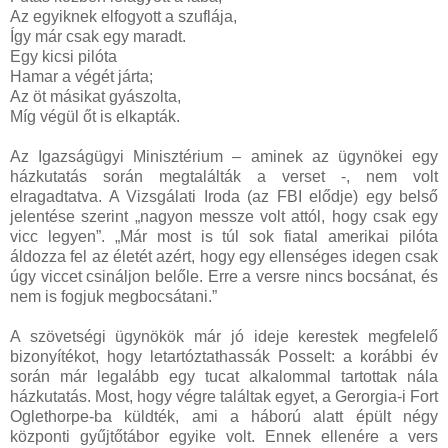
Az egyiknek elfogyott a szuflája,
Így már csak egy maradt.
Egy kicsi pilóta
Hamar a végét járta;
Az öt másikat gyászolta,
Míg végül őt is elkapták.
Az Igazságügyi Minisztérium – aminek az ügynökei egy
házkutatás során megtalálták a verset -, nem volt
elragadtatva. A Vizsgálati Iroda (az FBI elődje) egy belső
jelentése szerint „nagyon messze volt attól, hogy csak egy
vicc legyen”. „Már most is túl sok fiatal amerikai pilóta
áldozza fel az életét azért, hogy egy ellenséges idegen csak
úgy viccet csináljon belőle. Erre a versre nincs bocsánat, és
nem is fogjuk megbocsátani.”
A szövetségi ügynökök már jó ideje kerestek megfelelő
bizonyítékot, hogy letartóztathassák Posselt: a korábbi év
során már legalább egy tucat alkalommal tartottak nála
házkutatás. Most, hogy végre találtak egyet, a Gerorgia-i Fort
Oglethorpe-ba küldték, ami a háború alatt épült négy
központi gyűjtőtábor egyike volt. Ennek ellenére a vers