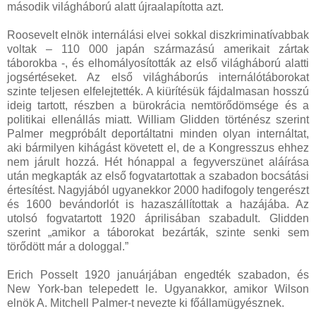
második világháború alatt újraalapította azt.
Roosevelt elnök internálási elvei sokkal diszkriminatívabbak
voltak – 110 000 japán származású amerikait zártak
táborokba -, és elhomályosították az első világháború alatti
jogsértéseket. Az első világháborús internálótáborokat
szinte teljesen elfelejtették. A kiürítésük fájdalmasan hosszú
ideig tartott, részben a bürokrácia nemtörődömsége és a
politikai ellenállás miatt. William Glidden történész szerint
Palmer megpróbált deportáltatni minden olyan internáltat,
aki bármilyen kihágást követett el, de a Kongresszus ehhez
nem járult hozzá. Hét hónappal a fegyverszünet aláírása
után megkapták az első fogvatartottak a szabadon bocsátási
értesítést. Nagyjából ugyanekkor 2000 hadifogoly tengerészt
és 1600 bevándorlót is hazaszállítottak a hazájába. Az
utolsó fogvatartott 1920 áprilisában szabadult. Glidden
szerint „amikor a táborokat bezárták, szinte senki sem
törődött már a dologgal.”
Erich Posselt 1920 januárjában engedték szabadon, és
New York-ban telepedett le. Ugyanakkor, amikor Wilson
elnök A. Mitchell Palmer-t nevezte ki főállamügyésznek.