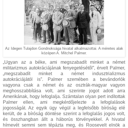
Az Idegen Tulajdon Gondnoksága hivatal alkalmazottai. A méretes alak
középen A. Mitchel Palmer.
„Ugyan az a béke, ami megszabadít minket a német
militarizmus autokráciájának fenyegetésétől”, érvelt Palmer,
„megszabadít minket a német indusztrializmus
autokráciájától is”. Palmer szemében a bevándorlók
vagyona csak a német és az osztrák-magyar vagyon
meghosszabbítása volt, ami szerinte jogot adott arra
Amerikának, hogy lefoglalja. Számtalan olyan pert indítottak
Palmer ellen, ami megkérdőjelezte a lefoglalások
jogosságát. Az egyik ügy végül a legfelsőbb bíróság elé
került, de a bíróság döntése szerint a lefoglalás jogos volt,
és összhangban állt a háborús törvényekkel. A hivatal
hírnevét semmi sem tépázta meg, és Roosevelt elnök a