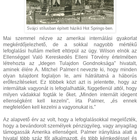
Svájci stílusban épített házikó Hot Springs-ben.
Mai szemmel nézve az amerikai internálási gyakorlat
megkérdőjelezhető, de a sokkal nagyobb mértékű
lefoglalási hullám mellett eltörpül az ügy. Wilson elnök az
Ellenséggel Való Kereskedés Elleni Törvény értelmében
létrehozta az „Idegen Tulajdon Gondnoksága” hivatalt,
aminek élére A. Mitchel Palmer-t nevezte ki, hogy minden
olyan tulajdont foglaljon le, ami hátráltatná a háborús
erőfeszítéseket. Ez többek közt azt is jelentette, hogy az
internáltak vagyonát is lefoglalhatták, függetlenül attól, hogy
milyen vádakkal fogták le őket. „Minden internált idegent
ellenségként kell kezelni”, írta Palmer, „és ennek
megfelelően kell kezelni a vagyonukat is.”
Az alapvető érv az volt, hogy a lefoglalásokkal megelőzték,
hogy a bevándorolt személyek pénzügyileg, vagy anyagilag
támogassák Amerika ellenségeit. Palmer irányítása alatt a
hivatal több száz főt alkalmazott, és több kémkedéssel és