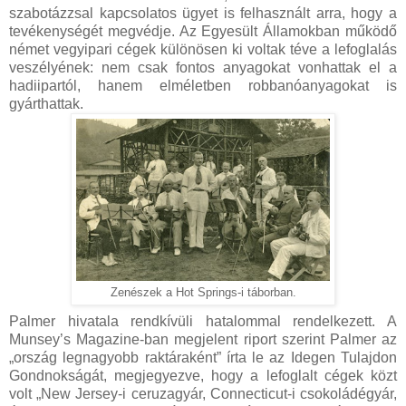
szabotázzsal kapcsolatos ügyet is felhasznált arra, hogy a
tevékenységét megvédje. Az Egyesült Államokban működő
német vegyipari cégek különösen ki voltak téve a lefoglalás
veszélyének: nem csak fontos anyagokat vonhattak el a
hadiipartól, hanem elméletben robbanóanyagokat is
gyárthattak.
Zenészek a Hot Springs-i táborban.
Palmer hivatala rendkívüli hatalommal rendelkezett. A
Munsey’s Magazine-ban megjelent riport szerint Palmer az
„ország legnagyobb raktáraként” írta le az Idegen Tulajdon
Gondnokságát, megjegyezve, hogy a lefoglalt cégek közt
volt „New Jersey-i ceruzagyár, Connecticut-i csokoládégyár,