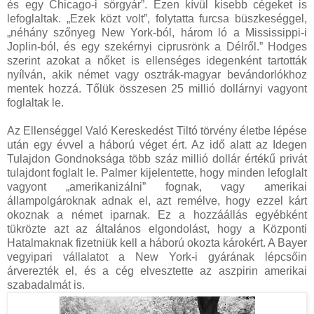
és egy Chicago-i sörgyár”. Ezen kívül kisebb cégeket is
lefoglaltak. „Ezek közt volt”, folytatta furcsa büszkeséggel,
„néhány szőnyeg New York-ból, három ló a Mississippi-i
Joplin-ból, és egy szekérnyi ciprusrönk a Délről.” Hodges
szerint azokat a nőket is ellenséges idegenként tartották
nyílván, akik német vagy osztrák-magyar bevándorlókhoz
mentek hozzá. Tőlük összesen 25 millió dollárnyi vagyont
foglaltak le.
Az Ellenséggel Való Kereskedést Tiltó törvény életbe lépése
után egy évvel a háború véget ért. Az idő alatt az Idegen
Tulajdon Gondnoksága több száz millió dollár értékű privát
tulajdont foglalt le. Palmer kijelentette, hogy minden lefoglalt
vagyont „amerikanizálni” fognak, vagy amerikai
állampolgároknak adnak el, azt remélve, hogy ezzel kárt
okoznak a német iparnak. Ez a hozzáállás egyébként
tükrözte azt az általános elgondolást, hogy a Központi
Hatalmaknak fizetniük kell a háború okozta károkért. A Bayer
vegyipari vállalatot a New York-i gyárának lépcsőin
árverezték el, és a cég elvesztette az aszpirin amerikai
szabadalmát is.