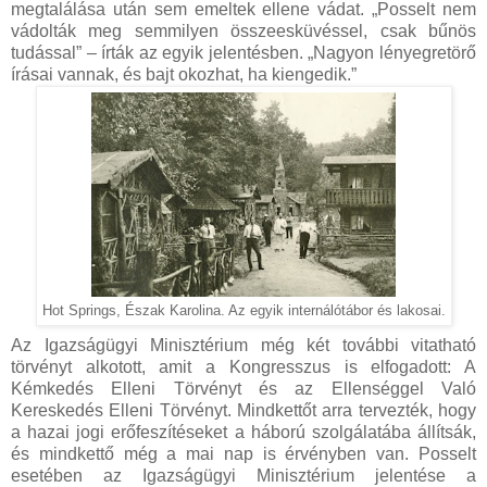
megtalálása után sem emeltek ellene vádat. „Posselt nem
vádolták meg semmilyen összeesküvéssel, csak bűnös
tudással” – írták az egyik jelentésben. „Nagyon lényegretörő
írásai vannak, és bajt okozhat, ha kiengedik.”
Hot Springs, Észak Karolina. Az egyik internálótábor és lakosai.
Az Igazságügyi Minisztérium még két további vitatható
törvényt alkotott, amit a Kongresszus is elfogadott: A
Kémkedés Elleni Törvényt és az Ellenséggel Való
Kereskedés Elleni Törvényt. Mindkettőt arra tervezték, hogy
a hazai jogi erőfeszítéseket a háború szolgálatába állítsák,
és mindkettő még a mai nap is érvényben van. Posselt
esetében az Igazságügyi Minisztérium jelentése a