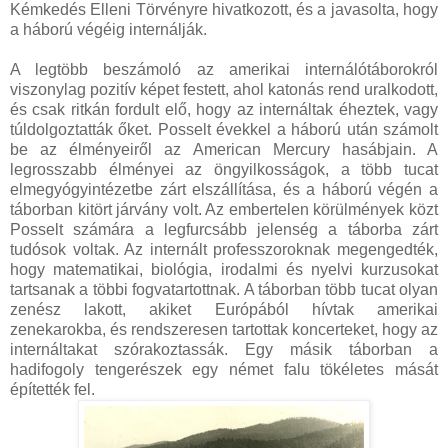
Kémkedés Elleni Törvényre hivatkozott, és a javasolta, hogy
a háború végéig internálják.
A legtöbb beszámoló az amerikai internálótáborokról
viszonylag pozitív képet festett, ahol katonás rend uralkodott,
és csak ritkán fordult elő, hogy az internáltak éheztek, vagy
túldolgoztatták őket. Posselt évekkel a háború után számolt
be az élményeiről az American Mercury hasábjain. A
legrosszabb élményei az öngyilkosságok, a több tucat
elmegyógyintézetbe zárt elszállítása, és a háború végén a
táborban kitört járvány volt. Az embertelen körülmények közt
Posselt számára a legfurcsább jelenség a táborba zárt
tudósok voltak. Az internált professzoroknak megengedték,
hogy matematikai, biológia, irodalmi és nyelvi kurzusokat
tartsanak a többi fogvatartottnak. A táborban több tucat olyan
zenész lakott, akiket Európából hívtak amerikai
zenekarokba, és rendszeresen tartottak koncerteket, hogy az
internáltakat szórakoztassák. Egy másik táborban a
hadifogoly tengerészek egy német falu tökéletes mását
építették fel.