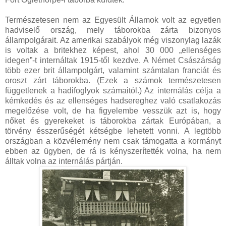
Természetesen nem az Egyesült Államok volt az egyetlen
hadviselő ország, mely táborokba zárta bizonyos
állampolgárait. Az amerikai szabályok még viszonylag lazák
is voltak a britekhez képest, ahol 30 000 „ellenséges
idegen”-t internáltak 1915-től kezdve. A Német Császárság
több ezer brit állampolgárt, valamint számtalan franciát és
oroszt zárt táborokba. (Ezek a számok természetesen
függetlenek a hadifoglyok számaitól.) Az internálás célja a
kémkedés és az ellenséges hadsereghez való csatlakozás
megelőzése volt, de ha figyelembe vesszük azt is, hogy
nőket és gyerekeket is táborokba zártak Európában, a
törvény ésszerűségét kétségbe lehetett vonni. A legtöbb
országban a közvélemény nem csak támogatta a kormányt
ebben az ügyben, de rá is kényszerítették volna, ha nem
álltak volna az internálás pártján.