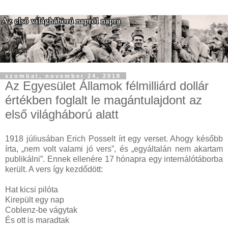
szombat, november 24, 2018
Az Egyesület Államok félmilliárd dollár
értékben foglalt le magántulajdont az
első világháború alatt
1918 júliusában Erich Posselt írt egy verset. Ahogy később
írta, „nem volt valami jó vers”, és „egyáltalán nem akartam
publikálni”. Ennek ellenére 17 hónapra egy internálótáborba
került. A vers így kezdődött:
Hat kicsi pilóta
Kirepült egy nap
Coblenz-be vágytak
És ott is maradtak