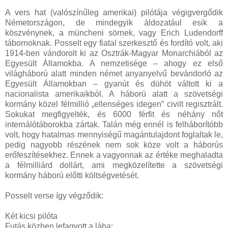
A vers hat (valószínűleg amerikai) pilótája végigvergődik
Németországon, de mindegyik áldozatául esik a
köszvénynek, a müncheni sörnek, vagy Erich Ludendorff
tábornoknak. Posselt egy fiatal szerkesztő és fordító volt, aki
1914-ben vándorolt ki az Osztrák-Magyar Monarchiából az
Egyesült Államokba. A nemzetisége – ahogy ez első
világháború alatt minden német anyanyelvű bevándorló az
Egyesült Államokban – gyanút és dühöt váltott ki a
nacionalista amerikaikból. A háború alatt a szövetségi
kormány közel félmillió „ellenséges idegen” civilt regisztrált.
Sokukat megfigyelték, és 6000 férfit és néhány nőt
internálótáborokba zártak. Talán még ennél is felháborítóbb
volt, hogy hatalmas mennyiségű magántulajdont foglaltak le,
pedig nagyobb részének nem sok köze volt a háborús
erőfeszítésekhez. Ennek a vagyonnak az értéke meghaladta
a félmilliárd dollárt, ami megközelítette a szövetségi
kormány háború előtti költségvetését.
Posselt verse így végződik:
Két kicsi pilóta
Futás közben lefagyott a lába;