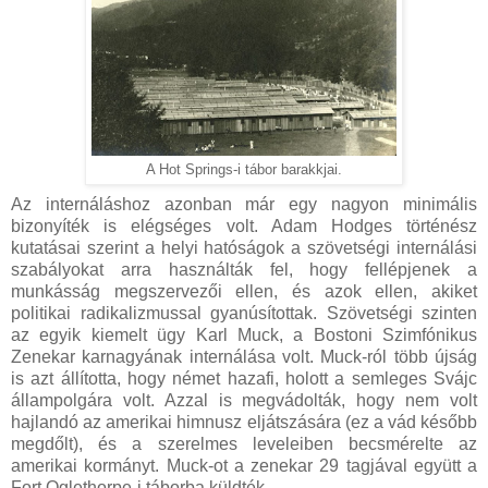
A Hot Springs-i tábor barakkjai.
Az internáláshoz azonban már egy nagyon minimális
bizonyíték is elégséges volt. Adam Hodges történész
kutatásai szerint a helyi hatóságok a szövetségi internálási
szabályokat arra használták fel, hogy fellépjenek a
munkásság megszervezői ellen, és azok ellen, akiket
politikai radikalizmussal gyanúsítottak. Szövetségi szinten
az egyik kiemelt ügy Karl Muck, a Bostoni Szimfónikus
Zenekar karnagyának internálása volt. Muck-ról több újság
is azt állította, hogy német hazafi, holott a semleges Svájc
állampolgára volt. Azzal is megvádolták, hogy nem volt
hajlandó az amerikai himnusz eljátszására (ez a vád később
megdőlt), és a szerelmes leveleiben becsmérelte az
amerikai kormányt. Muck-ot a zenekar 29 tagjával együtt a
Fort Oglethorpe-i táborba küldték.