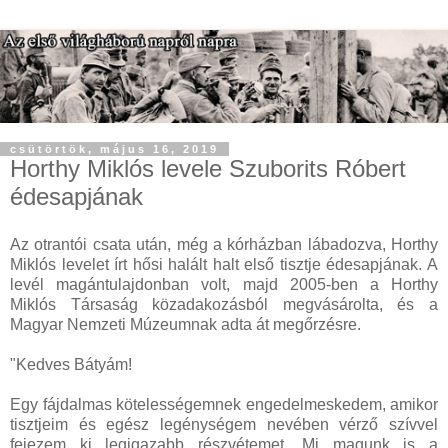
csütörtök, május 16, 2019
Horthy Miklós levele Szuborits Róbert
édesapjának
Az otrantói csata után, még a kórházban lábadozva, Horthy
Miklós levelet írt hősi halált halt első tisztje édesapjának. A
levél magántulajdonban volt, majd 2005-ben a Horthy
Miklós Társaság közadakozásból megvásárolta, és a
Magyar Nemzeti Múzeumnak adta át megőrzésre.
"Kedves Bátyám!
Egy fájdalmas kötelességemnek engedelmeskedem, amikor
tisztjeim és egész legénységem nevében vérző szívvel
fejezem ki legigazabb részvétemet. Mi magunk is a