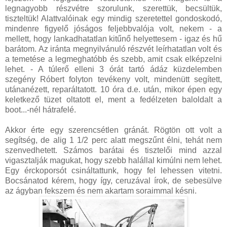
legnagyobb részvétre szorulunk, szerettük, becsültük,
tiszteltük! Alattvalóinak egy mindig szeretettel gondoskodó,
mindenre figyelő jóságos feljebbvalója volt, nekem - a
mellett, hogy lankadhatatlan kitűnő helyettesem - igaz és hű
barátom. Az iránta megnyilvánuló részvét leírhatatlan volt és
a temetése a legmeghatóbb és szebb, amit csak elképzelni
lehet. - A túlerő elleni 3 órát tartó ádáz küzdelemben
szegény Róbert folyton tevékeny volt, mindenütt segített,
utánanézett, reparáltatott. 10 óra d.e. után, mikor épen egy
keletkező tüzet oltatott el, ment a fedélzeten baloldalt a
boot...-nél hátrafelé.
Akkor érte egy szerencsétlen gránát. Rögtön ott volt a
segítség, de alig 1 1/2 perc alatt megszűnt élni, tehát nem
szenvedhetett. Számos barátai és tisztelői mind azzal
vigasztalják magukat, hogy szebb halállal kimúlni nem lehet.
Egy érckoporsót csináltattunk, hogy fel lehessen vitetni.
Bocsánatod kérem, hogy így, ceruzával írok, de sebesülve
az ágyban fekszem és nem akartam soraimmal késni.