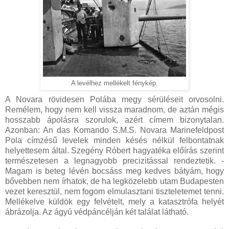
A levélhez mellékelt fénykép.
A Novara rövidesen Polába megy sérüléseit orvosolni.
Remélem, hogy nem kell vissza maradnom, de aztán mégis
hosszabb ápolásra szorulok, azért címem bizonytalan.
Azonban: An das Komando S.M.S. Novara Marinefeldpost
Pola címzésű levelek minden késés nélkül felbontatnak
helyettesem által. Szegény Róbert hagyatéka előírás szerint
természetesen a legnagyobb precizitással rendeztetik. -
Magam is beteg lévén bocsáss meg kedves bátyám, hogy
bővebben nem írhatok, de ha legközelebb utam Budapesten
vezet keresztül, nem fogom elmulasztani tiszteletemet tenni.
Mellékelve küldök egy felvételt, mely a katasztrófa helyét
ábrázolja. Az ágyú védpáncélján két találat látható.