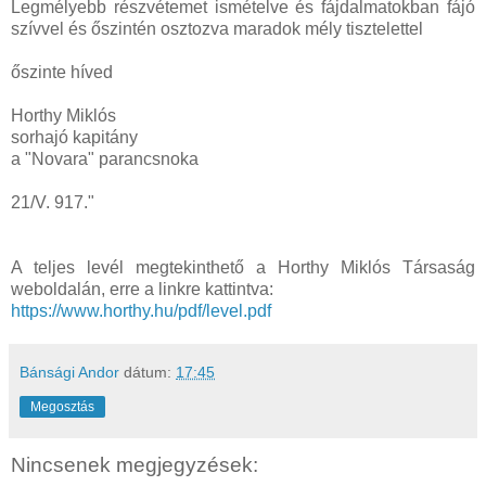
Legmélyebb részvétemet ismételve és fájdalmatokban fájó
szívvel és őszintén osztozva maradok mély tisztelettel
őszinte híved
Horthy Miklós
sorhajó kapitány
a "Novara" parancsnoka
21/V. 917."
A teljes levél megtekinthető a Horthy Miklós Társaság
weboldalán, erre a linkre kattintva:
https://www.horthy.hu/pdf/level.pdf
Bánsági Andor
dátum:
17:45
Megosztás
Nincsenek megjegyzések: