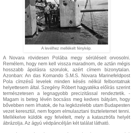
A levélhez mellékelt fénykép.
A Novara rövidesen Polába megy sérüléseit orvosolni.
Remélem, hogy nem kell vissza maradnom, de aztán mégis
hosszabb ápolásra szorulok, azért címem bizonytalan.
Azonban: An das Komando S.M.S. Novara Marinefeldpost
Pola címzésű levelek minden késés nélkül felbontatnak
helyettesem által. Szegény Róbert hagyatéka előírás szerint
természetesen a legnagyobb precizitással rendeztetik. -
Magam is beteg lévén bocsáss meg kedves bátyám, hogy
bővebben nem írhatok, de ha legközelebb utam Budapesten
vezet keresztül, nem fogom elmulasztani tiszteletemet tenni.
Mellékelve küldök egy felvételt, mely a katasztrófa helyét
ábrázolja. Az ágyú védpáncélján két találat látható.