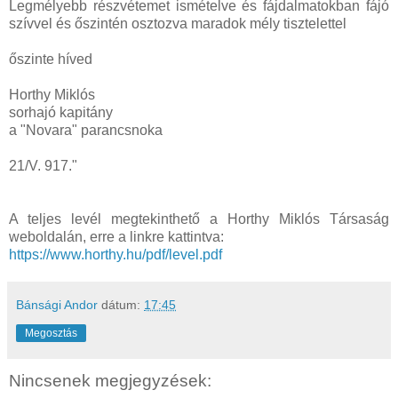
Legmélyebb részvétemet ismételve és fájdalmatokban fájó
szívvel és őszintén osztozva maradok mély tisztelettel
őszinte híved
Horthy Miklós
sorhajó kapitány
a "Novara" parancsnoka
21/V. 917."
A teljes levél megtekinthető a Horthy Miklós Társaság
weboldalán, erre a linkre kattintva:
https://www.horthy.hu/pdf/level.pdf
Bánsági Andor
dátum:
17:45
Megosztás
Nincsenek megjegyzések: