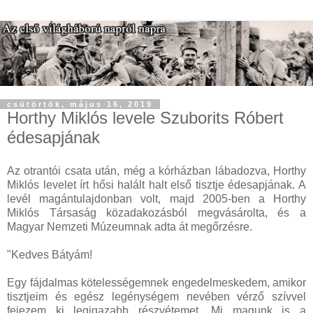
csütörtök, május 16, 2019
Horthy Miklós levele Szuborits Róbert
édesapjának
Az otrantói csata után, még a kórházban lábadozva, Horthy
Miklós levelet írt hősi halált halt első tisztje édesapjának. A
levél magántulajdonban volt, majd 2005-ben a Horthy
Miklós Társaság közadakozásból megvásárolta, és a
Magyar Nemzeti Múzeumnak adta át megőrzésre.
"Kedves Bátyám!
Egy fájdalmas kötelességemnek engedelmeskedem, amikor
tisztjeim és egész legénységem nevében vérző szívvel
fejezem ki legigazabb részvétemet. Mi magunk is a