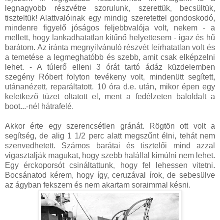
legnagyobb részvétre szorulunk, szerettük, becsültük,
tiszteltük! Alattvalóinak egy mindig szeretettel gondoskodó,
mindenre figyelő jóságos feljebbvalója volt, nekem - a
mellett, hogy lankadhatatlan kitűnő helyettesem - igaz és hű
barátom. Az iránta megnyilvánuló részvét leírhatatlan volt és
a temetése a legmeghatóbb és szebb, amit csak elképzelni
lehet. - A túlerő elleni 3 órát tartó ádáz küzdelemben
szegény Róbert folyton tevékeny volt, mindenütt segített,
utánanézett, reparáltatott. 10 óra d.e. után, mikor épen egy
keletkező tüzet oltatott el, ment a fedélzeten baloldalt a
boot...-nél hátrafelé.
Akkor érte egy szerencsétlen gránát. Rögtön ott volt a
segítség, de alig 1 1/2 perc alatt megszűnt élni, tehát nem
szenvedhetett. Számos barátai és tisztelői mind azzal
vigasztalják magukat, hogy szebb halállal kimúlni nem lehet.
Egy érckoporsót csináltattunk, hogy fel lehessen vitetni.
Bocsánatod kérem, hogy így, ceruzával írok, de sebesülve
az ágyban fekszem és nem akartam soraimmal késni.