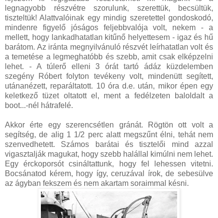
legnagyobb részvétre szorulunk, szerettük, becsültük,
tiszteltük! Alattvalóinak egy mindig szeretettel gondoskodó,
mindenre figyelő jóságos feljebbvalója volt, nekem - a
mellett, hogy lankadhatatlan kitűnő helyettesem - igaz és hű
barátom. Az iránta megnyilvánuló részvét leírhatatlan volt és
a temetése a legmeghatóbb és szebb, amit csak elképzelni
lehet. - A túlerő elleni 3 órát tartó ádáz küzdelemben
szegény Róbert folyton tevékeny volt, mindenütt segített,
utánanézett, reparáltatott. 10 óra d.e. után, mikor épen egy
keletkező tüzet oltatott el, ment a fedélzeten baloldalt a
boot...-nél hátrafelé.
Akkor érte egy szerencsétlen gránát. Rögtön ott volt a
segítség, de alig 1 1/2 perc alatt megszűnt élni, tehát nem
szenvedhetett. Számos barátai és tisztelői mind azzal
vigasztalják magukat, hogy szebb halállal kimúlni nem lehet.
Egy érckoporsót csináltattunk, hogy fel lehessen vitetni.
Bocsánatod kérem, hogy így, ceruzával írok, de sebesülve
az ágyban fekszem és nem akartam soraimmal késni.