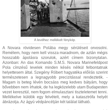
A levélhez mellékelt fénykép.
A Novara rövidesen Polába megy sérüléseit orvosolni.
Remélem, hogy nem kell vissza maradnom, de aztán mégis
hosszabb ápolásra szorulok, azért címem bizonytalan.
Azonban: An das Komando S.M.S. Novara Marinefeldpost
Pola címzésű levelek minden késés nélkül felbontatnak
helyettesem által. Szegény Róbert hagyatéka előírás szerint
természetesen a legnagyobb precizitással rendeztetik. -
Magam is beteg lévén bocsáss meg kedves bátyám, hogy
bővebben nem írhatok, de ha legközelebb utam Budapesten
vezet keresztül, nem fogom elmulasztani tiszteletemet tenni.
Mellékelve küldök egy felvételt, mely a katasztrófa helyét
ábrázolja. Az ágyú védpáncélján két találat látható.