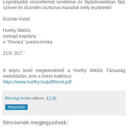
Legmélyebb részvétemet ismételve és fájdalmatokban fájó
szívvel és őszintén osztozva maradok mély tisztelettel
őszinte híved
Horthy Miklós
sorhajó kapitány
a "Novara" parancsnoka
21/V. 917."
A teljes levél megtekinthető a Horthy Miklós Társaság
weboldalán, erre a linkre kattintva:
https://www.horthy.hu/pdf/level.pdf
Bánsági Andor
dátum:
17:45
Megosztás
Nincsenek megjegyzések: