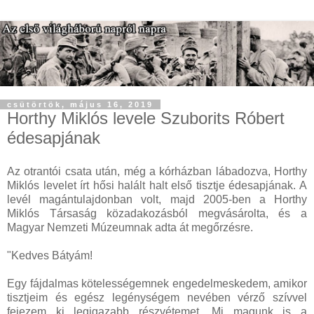
csütörtök, május 16, 2019
Horthy Miklós levele Szuborits Róbert
édesapjának
Az otrantói csata után, még a kórházban lábadozva, Horthy
Miklós levelet írt hősi halált halt első tisztje édesapjának. A
levél magántulajdonban volt, majd 2005-ben a Horthy
Miklós Társaság közadakozásból megvásárolta, és a
Magyar Nemzeti Múzeumnak adta át megőrzésre.
"Kedves Bátyám!
Egy fájdalmas kötelességemnek engedelmeskedem, amikor
tisztjeim és egész legénységem nevében vérző szívvel
fejezem ki legigazabb részvétemet. Mi magunk is a