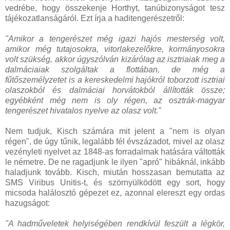
vedrébe, hogy összekenje Horthyt, tanúbizonyságot tesz
tájékozatlanságáról. Ezt írja a haditengerészetről:
"Amikor a tengerészet még igazi hajós mesterség volt,
amikor még tutajosokra, vitorlakezelőkre, kormányosokra
volt szükség, akkor úgyszólván kizárólag az isztriaiak meg a
dalmáciaiak szolgáltak a flottában, de még a
fűtőszemélyzetet is a kereskedelmi hajókról toborzott isztriai
olaszokból és dalmáciai horvátokból állították össze;
egyébként még nem is oly régen, az osztrák-magyar
tengerészet hivatalos nyelve az olasz volt."
Nem tudjuk, Kisch számára mit jelent a "nem is olyan
régen", de úgy tűnik, legalább fél évszázadot, mivel az olasz
vezényleti nyelvet az 1848-as forradalmak hatására váltották
le németre. De ne ragadjunk le ilyen "apró" hibáknál, inkább
haladjunk tovább. Kisch, miután hosszasan bemutatta az
SMS Viribus Unitis-t, és szörnyülködött egy sort, hogy
micsoda halálosztó gépezet ez, azonnal elereszt egy ordas
hazugságot:
"A hadműveletek helyiségében rendkívül feszült a légkör,