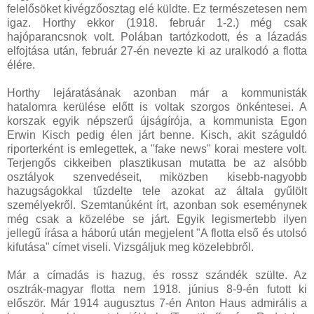
felelősöket kivégzőosztag elé küldte. Ez természetesen nem
igaz. Horthy ekkor (1918. február 1-2.) még csak
hajóparancsnok volt. Polában tartózkodott, és a lázadás
elfojtása után, február 27-én nevezte ki az uralkodó a flotta
élére.
Horthy lejáratásának azonban már a kommunisták
hatalomra kerülése előtt is voltak szorgos önkéntesei. A
korszak egyik népszerű újságírója, a kommunista Egon
Erwin Kisch pedig élen járt benne. Kisch, akit száguldó
riporterként is emlegettek, a "fake news" korai mestere volt.
Terjengős cikkeiben plasztikusan mutatta be az alsóbb
osztályok szenvedéseit, miközben kisebb-nagyobb
hazugságokkal tűzdelte tele azokat az általa gyűlölt
személyekről. Szemtanúként írt, azonban sok eseménynek
még csak a közelébe se járt. Egyik legismertebb ilyen
jellegű írása a háború után megjelent "A flotta első és utolsó
kifutása" címet viseli. Vizsgáljuk meg közelebbről.
Már a címadás is hazug, és rossz szándék szülte. Az
osztrák-magyar flotta nem 1918. június 8-9-én futott ki
először. Már 1914 augusztus 7-én Anton Haus admirális a