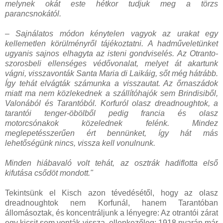
melynek okát este hétkor tudjuk meg a törzs
parancsnokától.
– Sajnálatos módon kénytelen vagyok az urakat egy
kellemetlen körülményről tájékoztatni. A hadműveletünket
ugyanis sajnos elhagyta az isteni gondviselés. Az Otranto-
szorosbeli ellenséges védővonalat, melyet át akartunk
vágni, visszavonták Santa Maria di Laikáig, sőt még hátrább.
Így tehát elvágták számunka a visszautat. Az őrnaszádok
miatt ma nem közlekednek a szállítóhajók sem Brindisiből,
Valonából és Tarantóból. Korfuról olasz dreadnoughtok, a
tarantói tenger-öbölből pedig francia és olasz
motorcsónakok közelednek felénk. Mindez
meglepetésszerűen ért bennünket, így hát más
lehetőségünk nincs, vissza kell vonulnunk.
Minden hiábavaló volt tehát, az osztrák hadiflotta első
kifutása csődöt mondott."
Tekintsünk el Kisch azon tévedésétől, hogy az olasz
dreadnoughtok nem Korfunál, hanem Tarantóban
állomásoztak, és koncentráljunk a lényegre: Az otrantói zárat
egy kicsit sem vonták vissza, ellenkezőleg: 1918 nyarán már