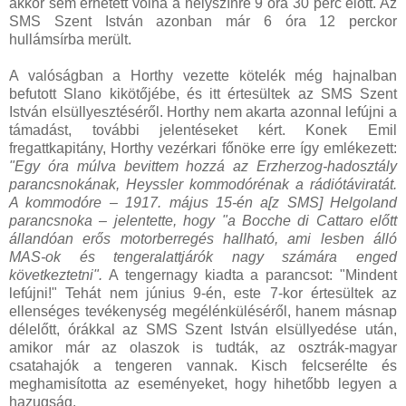
akkor sem érhetett volna a helyszínre 9 óra 30 perc előtt. Az
SMS Szent István azonban már 6 óra 12 perckor
hullámsírba merült.
A valóságban a Horthy vezette kötelék még hajnalban
befutott Slano kikötőjébe, és itt értesültek az SMS Szent
István elsüllyesztéséről. Horthy nem akarta azonnal lefújni a
támadást, további jelentéseket kért. Konek Emil
fregattkapitány, Horthy vezérkari főnöke erre így emlékezett:
"Egy óra múlva bevittem hozzá az Erzherzog-hadosztály
parancsnokának, Heyssler kommodórénak a rádiótáviratát.
A kommodóre – 1917. május 15-én a[z SMS] Helgoland
parancsnoka – jelentette, hogy "a Bocche di Cattaro előtt
állandóan erős motorberregés hallható, ami lesben álló
MAS-ok és tengeralattjárók nagy számára enged
következtetni".
A tengernagy kiadta a parancsot: "Mindent
lefújni!" Tehát nem június 9-én, este 7-kor értesültek az
ellenséges tevékenység megélénküléséről, hanem másnap
délelőtt, órákkal az SMS Szent István elsüllyedése után,
amikor már az olaszok is tudták, az osztrák-magyar
csatahajók a tengeren vannak. Kisch felcserélte és
meghamisította az eseményeket, hogy hihetőbb legyen a
hazugság.