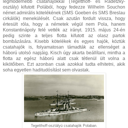
legmodernebb csatahajókkal (Tegetthoff- és Radetzky-
osztály) kifutott Polából, hogy fedezze Wilhelm Souchon
német admirális kötelékének (SMS Goeben és SMS Breslau
cirkálók) menekülését. Csak azután fordult vissza, hogy
értesült róla, hogy a németek végül nem Pola, hanem
Konstantinápoly felé vették az irányt. 1915. május 24-én
pedig szinte a teljes flotta kifutott az olasz partok
bombázására. Kisebb kötelékek és egyes hajók, köztük
csatahajók is, folyamatosan támadták az ellenséget a
háború utolsó napjáig. Kisch úgy akarta beállítani, mintha a
flotta az egész háború alatt csak tétlenül ült volna a
kikötőiben. Ezt azonban csak azokkal tudta elhitetni, akik
soha egyetlen haditudósítást sem olvastak.
Tegetthoff-osztályú csatahajók Polaban.