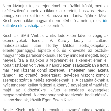
Nem kívánjuk teljes terjedelmében közölni írását, mert az
szétfeszítené ennek a cikknek a kereteit, hosszas leírásai
amúgy sem sokat tesznek hozzá mondanivalójához. Mivel
Kisch ezen cikke magyarul nem elérhető a neten, most
ide
kattintva elolvashatja
, aki szeretné.
Kisch az SMS Viribus Unitis fedélzetén követte végig az
eseményeket. Ismert: IV. Károly király a cattarói
matrózlázadás után Horthy Miklós sorhajókapitányt
ellentengernaggyá léptette elő, és kinevezte az osztrák-
magyar flotta parancsnokának. Horthy mindent megtett, hogy
helyreállítsa a hajókon a fegyelmet és sikereket érjen el,
noha tisztában volt vele, a háború ezen szakaszában a flotta
már nem játszhat döntő szerepet. Ismételten meg akarta
támadni az otrantói tengerzárat, tervében viszont komoly
szerepet szánt a nehéz egységeknek is. A csatahajóknak a
nyílt tengeren kellett fedezni a könnyű egységek támadását,
majd az üldözésükre kifutó ellenséges egységeket
megsemmisíteni. A dreadnoughtok fedélzetén haditudósítók
is tartózkodtak, köztük Egon Erwin Kisch.
Ámde Kisch, mielőtt belenyúlna hazugságainak szurkos