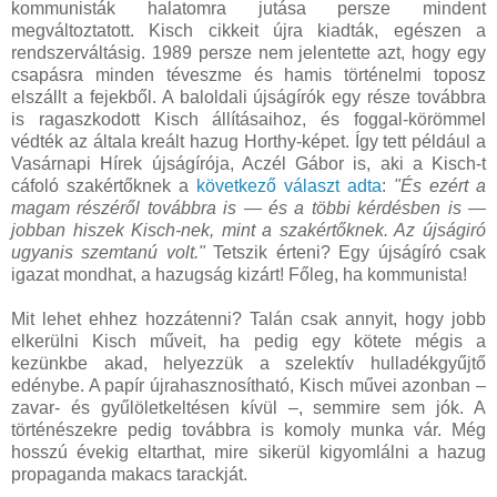
kommunisták halatomra jutása persze mindent
megváltoztatott. Kisch cikkeit újra kiadták, egészen a
rendszerváltásig. 1989 persze nem jelentette azt, hogy egy
csapásra minden téveszme és hamis történelmi toposz
elszállt a fejekből. A baloldali újságírók egy része továbbra
is ragaszkodott Kisch állításaihoz, és foggal-körömmel
védték az általa kreált hazug Horthy-képet. Így tett például a
Vasárnapi Hírek újságírója, Aczél Gábor is, aki a Kisch-t
cáfoló szakértőknek a
következő választ adta
:
"És ezért a
magam részéről továbbra is — és a többi kérdésben is —
jobban hiszek Kisch-nek, mint a szakértőknek. Az újságiró
ugyanis szemtanú volt."
Tetszik érteni? Egy újságíró csak
igazat mondhat, a hazugság kizárt! Főleg, ha kommunista!
Mit lehet ehhez hozzátenni? Talán csak annyit, hogy jobb
elkerülni Kisch műveit, ha pedig egy kötete mégis a
kezünkbe akad, helyezzük a szelektív hulladékgyűjtő
edénybe. A papír újrahasznosítható, Kisch művei azonban –
zavar- és gyűlöletkeltésen kívül –, semmire sem jók. A
történészekre pedig továbbra is komoly munka vár. Még
hosszú évekig eltarthat, mire sikerül kigyomlálni a hazug
propaganda makacs tarackját.