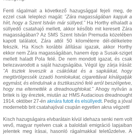
Fenti rágalmait a következő hazugsággal fejeli meg, de
ezzel csak leleplezi magát:
"Zára magasságában kapjuk a
hírt, hogy a Szent István már süllyed."
Ha Horthy elhaladt a
süllyedő csatahajó mellett, akkor később mit keresett Zára
magasságában? Az SMS Szent István Premuda közelében
kapott találatot, Zára attól 50 kilométerre dél-délkeletre
fekszik. Ha Kisch korábbi állításai igazak, akkor Horthy
ekkor nem Zára magasságában, hanem épp a Susak-sziget
mellett haladt Pola felé. De nem mondott igazat, és csak
belezavarodott a saját hazugságába. Végül így zárja írását:
"A tisztek leveszik a csákóikat és a sapkáikat, hogy
megtörölgessék izzadó homlokukat, cigarettával kínálgatják
egymást, és elindulnak a tisztikaszinó felé arról beszélgetve,
hogy ma eltemették a dreadnoughtokat."
Ahogy nyilván a
britek is így éreztek, miután az HMS Audacious dreadnought
1914. október 27-én
aknára futott és elsüllyedt
. Pedig a jóval
modernebb brit csatahajóval csupán egyetlen akna végzett!
Kisch hazugságaira elvbarátain kívül idehaza senki nem volt
vevő, magyar nyelven csak a baloldali emigráció lapjaiban
jelentek meg írásai, hasonló rágalmakkal teletűzdelve. A