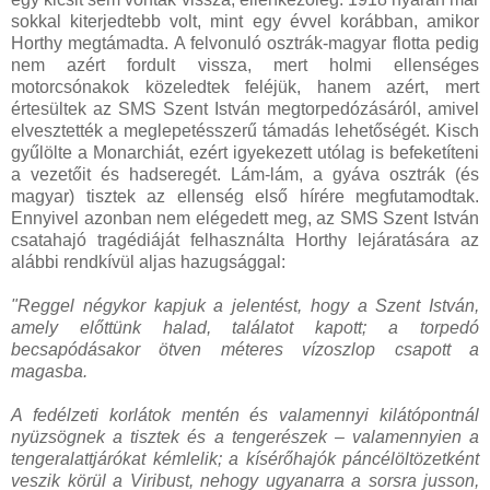
sokkal kiterjedtebb volt, mint egy évvel korábban, amikor
Horthy megtámadta. A felvonuló osztrák-magyar flotta pedig
nem azért fordult vissza, mert holmi ellenséges
motorcsónakok közeledtek feléjük, hanem azért, mert
értesültek az SMS Szent István megtorpedózásáról, amivel
elvesztették a meglepetésszerű támadás lehetőségét. Kisch
gyűlölte a Monarchiát, ezért igyekezett utólag is befeketíteni
a vezetőit és hadseregét. Lám-lám, a gyáva osztrák (és
magyar) tisztek az ellenség első hírére megfutamodtak.
Ennyivel azonban nem elégedett meg, az SMS Szent István
csatahajó tragédiáját felhasználta Horthy lejáratására az
alábbi rendkívül aljas hazugsággal:
"Reggel négykor kapjuk a jelentést, hogy a Szent István,
amely előttünk halad, találatot kapott; a torpedó
becsapódásakor ötven méteres vízoszlop csapott a
magasba.
A fedélzeti korlátok mentén és valamennyi kilátópontnál
nyüzsögnek a tisztek és a tengerészek – valamennyien a
tengeralattjárókat kémlelik; a kísérőhajók páncélöltözetként
veszik körül a Viribust, nehogy ugyanarra a sorsra jusson,