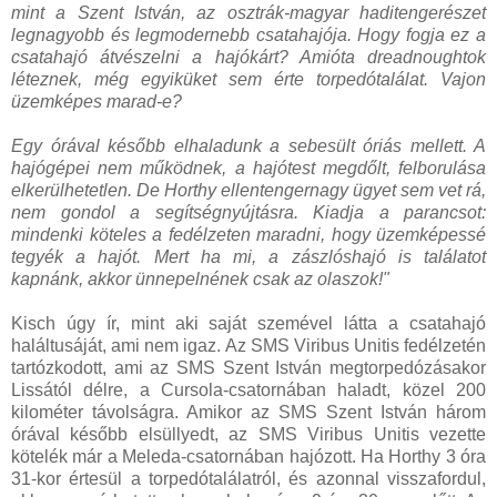
mint a Szent István, az osztrák-magyar haditengerészet
legnagyobb és legmodernebb csatahajója. Hogy fogja ez a
csatahajó átvészelni a hajókárt? Amióta dreadnoughtok
léteznek, még egyiküket sem érte torpedótalálat. Vajon
üzemképes marad-e?
Egy órával később elhaladunk a sebesült óriás mellett. A
hajógépei nem működnek, a hajótest megdőlt, felborulása
elkerülhetetlen. De Horthy ellentengernagy ügyet sem vet rá,
nem gondol a segítségnyújtásra. Kiadja a parancsot:
mindenki köteles a fedélzeten maradni, hogy üzemképessé
tegyék a hajót. Mert ha mi, a zászlóshajó is találatot
kapnánk, akkor ünnepelnének csak az olaszok!"
Kisch úgy ír, mint aki saját szemével látta a csatahajó
haláltusáját, ami nem igaz. Az SMS Viribus Unitis fedélzetén
tartózkodott, ami az SMS Szent István megtorpedózásakor
Lissától délre, a Cursola-csatornában haladt, közel 200
kilométer távolságra. Amikor az SMS Szent István három
órával később elsüllyedt, az SMS Viribus Unitis vezette
kötelék már a Meleda-csatornában hajózott. Ha Horthy 3 óra
31-kor értesül a torpedótalálatról, és azonnal visszafordul,