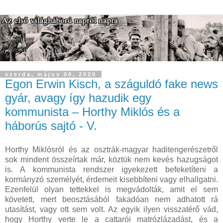
szerda, május 06, 2020
Egon Erwin Kisch, a száguldó fake news
gyár, avagy így hazudik egy
kommunista – Horthy Miklós és a
háborús sajtó - V.
Horthy Miklósról és az osztrák-magyar haditengerészetről
sok mindent összeírtak már, köztük nem kevés hazugságot
is. A kommunista rendszer igyekezett befeketíteni a
kormányzó személyét, érdemeit kisebbíteni vagy elhallgatni.
Ezenfelül olyan tettekkel is megvádolták, amit el sem
követett, mert beosztásából fakadóan nem adhatott rá
utasítást, vagy ott sem volt. Az egyik ilyen visszatérő vád,
hogy Horthy verte le a cattarói matrózlázadást, és a