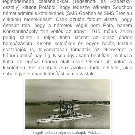
legmodernebb csatahajókkal (Tegetthoff- és Radetzky-
osztály) kifutott Polából, hogy fedezze Wilhelm Souchon
német admirális kötelékének (SMS Goeben és SMS Breslau
cirkálók) menekülését. Csak azután fordult vissza, hogy
értesült róla, hogy a németek végül nem Pola, hanem
Konstantinápoly felé vették az irányt. 1915. május 24-én
pedig szinte a teljes flotta kifutott az olasz partok
bombázására. Kisebb kötelékek és egyes hajók, köztük
csatahajók is, folyamatosan támadták az ellenséget a
háború utolsó napjáig. Kisch úgy akarta beállítani, mintha a
flotta az egész háború alatt csak tétlenül ült volna a
kikötőiben. Ezt azonban csak azokkal tudta elhitetni, akik
soha egyetlen haditudósítást sem olvastak.
Tegetthoff-osztályú csatahajók Polaban.