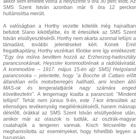
akkor sem érhetett volna a helyszínre 9 óra 30 perc előtt. Az
SMS Szent István azonban már 6 óra 12 perckor
hullámsírba merült.
A valóságban a Horthy vezette kötelék még hajnalban
befutott Slano kikötőjébe, és itt értesültek az SMS Szent
István elsüllyesztéséről. Horthy nem akarta azonnal lefújni a
támadást, további jelentéseket kért. Konek Emil
fregattkapitány, Horthy vezérkari főnöke erre így emlékezett:
"Egy óra múlva bevittem hozzá az Erzherzog-hadosztály
parancsnokának, Heyssler kommodórénak a rádiótáviratát.
A kommodóre – 1917. május 15-én a[z SMS] Helgoland
parancsnoka – jelentette, hogy "a Bocche di Cattaro előtt
állandóan erős motorberregés hallható, ami lesben álló
MAS-ok és tengeralattjárók nagy számára enged
következtetni".
A tengernagy kiadta a parancsot: "Mindent
lefújni!" Tehát nem június 9-én, este 7-kor értesültek az
ellenséges tevékenység megélénküléséről, hanem másnap
délelőtt, órákkal az SMS Szent István elsüllyedése után,
amikor már az olaszok is tudták, az osztrák-magyar
csatahajók a tengeren vannak. Kisch felcserélte és
meghamisította az eseményeket, hogy hihetőbb legyen a
hazugság.