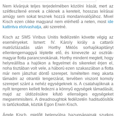
Nem kívánjuk teljes terjedelmében közölni írását, mert az
szétfeszítené ennek a cikknek a kereteit, hosszas leírásai
amúgy sem sokat tesznek hozzá mondanivalójához. Mivel
Kisch ezen cikke magyarul nem elérhető a neten, most
ide
kattintva elolvashatja
, aki szeretné.
Kisch az SMS Viribus Unitis fedélzetén követte végig az
eseményeket. Ismert: IV. Károly király a cattarói
matrózlázadás után Horthy Miklós sorhajókapitányt
ellentengernaggyá léptette elő, és kinevezte az osztrák-
magyar flotta parancsnokának. Horthy mindent megtett, hogy
helyreállítsa a hajókon a fegyelmet és sikereket érjen el,
noha tisztában volt vele, a háború ezen szakaszában a flotta
már nem játszhat döntő szerepet. Ismételten meg akarta
támadni az otrantói tengerzárat, tervében viszont komoly
szerepet szánt a nehéz egységeknek is. A csatahajóknak a
nyílt tengeren kellett fedezni a könnyű egységek támadását,
majd az üldözésükre kifutó ellenséges egységeket
megsemmisíteni. A dreadnoughtok fedélzetén haditudósítók
is tartózkodtak, köztük Egon Erwin Kisch.
Ámde Kisch, mielőtt belenyúlna hazugságainak szurkos