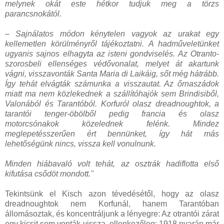
melynek okát este hétkor tudjuk meg a törzs
parancsnokától.
– Sajnálatos módon kénytelen vagyok az urakat egy
kellemetlen körülményről tájékoztatni. A hadműveletünket
ugyanis sajnos elhagyta az isteni gondviselés. Az Otranto-
szorosbeli ellenséges védővonalat, melyet át akartunk
vágni, visszavonták Santa Maria di Laikáig, sőt még hátrább.
Így tehát elvágták számunka a visszautat. Az őrnaszádok
miatt ma nem közlekednek a szállítóhajók sem Brindisiből,
Valonából és Tarantóból. Korfuról olasz dreadnoughtok, a
tarantói tenger-öbölből pedig francia és olasz
motorcsónakok közelednek felénk. Mindez
meglepetésszerűen ért bennünket, így hát más
lehetőségünk nincs, vissza kell vonulnunk.
Minden hiábavaló volt tehát, az osztrák hadiflotta első
kifutása csődöt mondott."
Tekintsünk el Kisch azon tévedésétől, hogy az olasz
dreadnoughtok nem Korfunál, hanem Tarantóban
állomásoztak, és koncentráljunk a lényegre: Az otrantói zárat
egy kicsit sem vonták vissza, ellenkezőleg: 1918 nyarán már