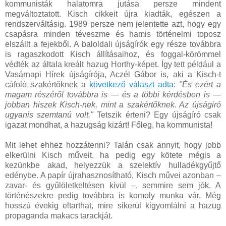
kommunisták halatomra jutása persze mindent
megváltoztatott. Kisch cikkeit újra kiadták, egészen a
rendszerváltásig. 1989 persze nem jelentette azt, hogy egy
csapásra minden téveszme és hamis történelmi toposz
elszállt a fejekből. A baloldali újságírók egy része továbbra
is ragaszkodott Kisch állításaihoz, és foggal-körömmel
védték az általa kreált hazug Horthy-képet. Így tett például a
Vasárnapi Hírek újságírója, Aczél Gábor is, aki a Kisch-t
cáfoló szakértőknek a
következő választ adta
:
"És ezért a
magam részéről továbbra is — és a többi kérdésben is —
jobban hiszek Kisch-nek, mint a szakértőknek. Az újságiró
ugyanis szemtanú volt."
Tetszik érteni? Egy újságíró csak
igazat mondhat, a hazugság kizárt! Főleg, ha kommunista!
Mit lehet ehhez hozzátenni? Talán csak annyit, hogy jobb
elkerülni Kisch műveit, ha pedig egy kötete mégis a
kezünkbe akad, helyezzük a szelektív hulladékgyűjtő
edénybe. A papír újrahasznosítható, Kisch művei azonban –
zavar- és gyűlöletkeltésen kívül –, semmire sem jók. A
történészekre pedig továbbra is komoly munka vár. Még
hosszú évekig eltarthat, mire sikerül kigyomlálni a hazug
propaganda makacs tarackját.