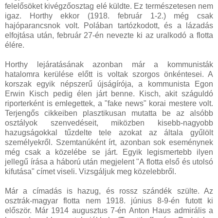
felelősöket kivégzőosztag elé küldte. Ez természetesen nem
igaz. Horthy ekkor (1918. február 1-2.) még csak
hajóparancsnok volt. Polában tartózkodott, és a lázadás
elfojtása után, február 27-én nevezte ki az uralkodó a flotta
élére.
Horthy lejáratásának azonban már a kommunisták
hatalomra kerülése előtt is voltak szorgos önkéntesei. A
korszak egyik népszerű újságírója, a kommunista Egon
Erwin Kisch pedig élen járt benne. Kisch, akit száguldó
riporterként is emlegettek, a "fake news" korai mestere volt.
Terjengős cikkeiben plasztikusan mutatta be az alsóbb
osztályok szenvedéseit, miközben kisebb-nagyobb
hazugságokkal tűzdelte tele azokat az általa gyűlölt
személyekről. Szemtanúként írt, azonban sok eseménynek
még csak a közelébe se járt. Egyik legismertebb ilyen
jellegű írása a háború után megjelent "A flotta első és utolsó
kifutása" címet viseli. Vizsgáljuk meg közelebbről.
Már a címadás is hazug, és rossz szándék szülte. Az
osztrák-magyar flotta nem 1918. június 8-9-én futott ki
először. Már 1914 augusztus 7-én Anton Haus admirális a