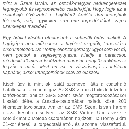
mint a Szent István, az osztrák-magyar haditengerészet
legnagyobb és legmodernebb csatahajója. Hogy fogja ez a
csatahajó átvészelni a hajókárt? Amióta dreadnoughtok
léteznek, még egyiküket sem érte torpedótalálat. Vajon
üzemképes marad-e?
Egy órával később elhaladunk a sebesült óriás mellett. A
hajógépei nem működnek, a hajótest megdőlt, felborulása
elkerülhetetlen. De Horthy ellentengernagy ügyet sem vet rá,
nem gondol a segítségnyújtásra. Kiadja a parancsot:
mindenki köteles a fedélzeten maradni, hogy üzemképessé
tegyék a hajót. Mert ha mi, a zászlóshajó is találatot
kapnánk, akkor ünnepelnének csak az olaszok!"
Kisch úgy ír, mint aki saját szemével látta a csatahajó
haláltusáját, ami nem igaz. Az SMS Viribus Unitis fedélzetén
tartózkodott, ami az SMS Szent István megtorpedózásakor
Lissától délre, a Cursola-csatornában haladt, közel 200
kilométer távolságra. Amikor az SMS Szent István három
órával később elsüllyedt, az SMS Viribus Unitis vezette
kötelék már a Meleda-csatornában hajózott. Ha Horthy 3 óra
31-kor értesül a torpedótalálatról, és azonnal visszafordul,