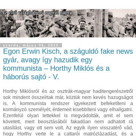
szerda, május 06, 2020
Egon Erwin Kisch, a száguldó fake news
gyár, avagy így hazudik egy
kommunista – Horthy Miklós és a
háborús sajtó - V.
Horthy Miklósról és az osztrák-magyar haditengerészetről
sok mindent összeírtak már, köztük nem kevés hazugságot
is. A kommunista rendszer igyekezett befeketíteni a
kormányzó személyét, érdemeit kisebbíteni vagy elhallgatni.
Ezenfelül olyan tettekkel is megvádolták, amit el sem
követett, mert beosztásából fakadóan nem adhatott rá
utasítást, vagy ott sem volt. Az egyik ilyen visszatérő vád,
hogy Horthy verte le a cattarói matrózlázadást, és a