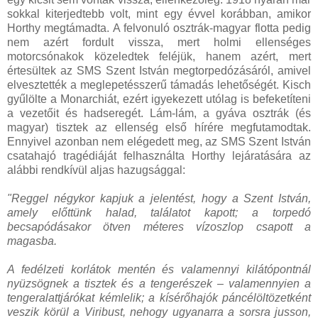
sokkal kiterjedtebb volt, mint egy évvel korábban, amikor
Horthy megtámadta. A felvonuló osztrák-magyar flotta pedig
nem azért fordult vissza, mert holmi ellenséges
motorcsónakok közeledtek feléjük, hanem azért, mert
értesültek az SMS Szent István megtorpedózásáról, amivel
elvesztették a meglepetésszerű támadás lehetőségét. Kisch
gyűlölte a Monarchiát, ezért igyekezett utólag is befeketíteni
a vezetőit és hadseregét. Lám-lám, a gyáva osztrák (és
magyar) tisztek az ellenség első hírére megfutamodtak.
Ennyivel azonban nem elégedett meg, az SMS Szent István
csatahajó tragédiáját felhasználta Horthy lejáratására az
alábbi rendkívül aljas hazugsággal:
"Reggel négykor kapjuk a jelentést, hogy a Szent István,
amely előttünk halad, találatot kapott; a torpedó
becsapódásakor ötven méteres vízoszlop csapott a
magasba.
A fedélzeti korlátok mentén és valamennyi kilátópontnál
nyüzsögnek a tisztek és a tengerészek – valamennyien a
tengeralattjárókat kémlelik; a kísérőhajók páncélöltözetként
veszik körül a Viribust, nehogy ugyanarra a sorsra jusson,