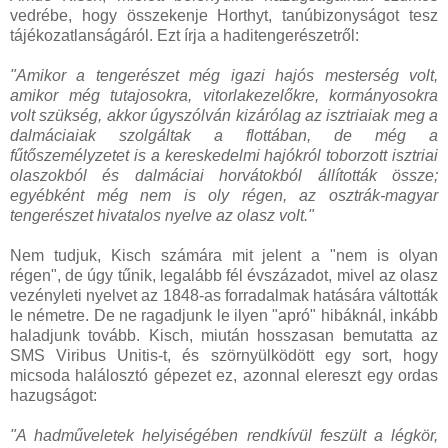
vedrébe, hogy összekenje Horthyt, tanúbizonyságot tesz
tájékozatlanságáról. Ezt írja a haditengerészetről:
"Amikor a tengerészet még igazi hajós mesterség volt,
amikor még tutajosokra, vitorlakezelőkre, kormányosokra
volt szükség, akkor úgyszólván kizárólag az isztriaiak meg a
dalmáciaiak szolgáltak a flottában, de még a
fűtőszemélyzetet is a kereskedelmi hajókról toborzott isztriai
olaszokból és dalmáciai horvátokból állították össze;
egyébként még nem is oly régen, az osztrák-magyar
tengerészet hivatalos nyelve az olasz volt."
Nem tudjuk, Kisch számára mit jelent a "nem is olyan
régen", de úgy tűnik, legalább fél évszázadot, mivel az olasz
vezényleti nyelvet az 1848-as forradalmak hatására váltották
le németre. De ne ragadjunk le ilyen "apró" hibáknál, inkább
haladjunk tovább. Kisch, miután hosszasan bemutatta az
SMS Viribus Unitis-t, és szörnyülködött egy sort, hogy
micsoda halálosztó gépezet ez, azonnal elereszt egy ordas
hazugságot:
"A hadműveletek helyiségében rendkívül feszült a légkör,