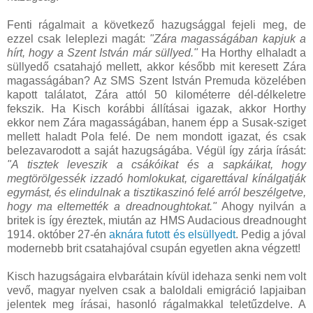
Fenti rágalmait a következő hazugsággal fejeli meg, de
ezzel csak leleplezi magát:
"Zára magasságában kapjuk a
hírt, hogy a Szent István már süllyed."
Ha Horthy elhaladt a
süllyedő csatahajó mellett, akkor később mit keresett Zára
magasságában? Az SMS Szent István Premuda közelében
kapott találatot, Zára attól 50 kilométerre dél-délkeletre
fekszik. Ha Kisch korábbi állításai igazak, akkor Horthy
ekkor nem Zára magasságában, hanem épp a Susak-sziget
mellett haladt Pola felé. De nem mondott igazat, és csak
belezavarodott a saját hazugságába. Végül így zárja írását:
"A tisztek leveszik a csákóikat és a sapkáikat, hogy
megtörölgessék izzadó homlokukat, cigarettával kínálgatják
egymást, és elindulnak a tisztikaszinó felé arról beszélgetve,
hogy ma eltemették a dreadnoughtokat."
Ahogy nyilván a
britek is így éreztek, miután az HMS Audacious dreadnought
1914. október 27-én
aknára futott és elsüllyedt
. Pedig a jóval
modernebb brit csatahajóval csupán egyetlen akna végzett!
Kisch hazugságaira elvbarátain kívül idehaza senki nem volt
vevő, magyar nyelven csak a baloldali emigráció lapjaiban
jelentek meg írásai, hasonló rágalmakkal teletűzdelve. A