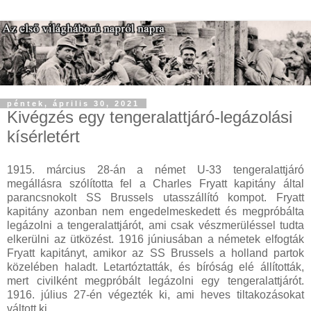
péntek, április 30, 2021
Kivégzés egy tengeralattjáró-legázolási
kísérletért
1915. március 28-án a német U-33 tengeralattjáró
megállásra szólította fel a Charles Fryatt kapitány által
parancsnokolt SS Brussels utasszállító kompot. Fryatt
kapitány azonban nem engedelmeskedett és megpróbálta
legázolni a tengeralattjárót, ami csak vészmerüléssel tudta
elkerülni az ütközést. 1916 júniusában a németek elfogták
Fryatt kapitányt, amikor az SS Brussels a holland partok
közelében haladt. Letartóztatták, és bíróság elé állították,
mert civilként megpróbált legázolni egy tengeralattjárót.
1916. július 27-én végezték ki, ami heves tiltakozásokat
váltott ki.