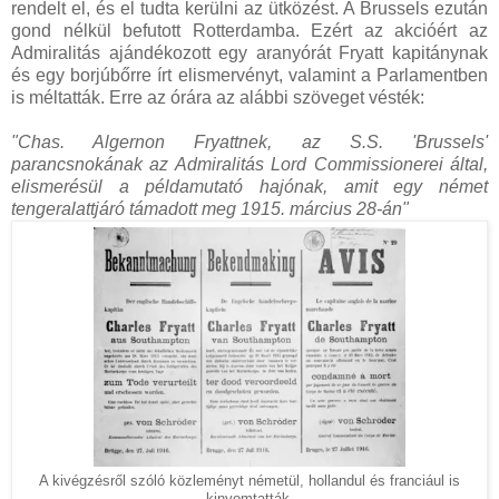
rendelt el, és el tudta kerülni az ütközést. A Brussels ezután
gond nélkül befutott Rotterdamba. Ezért az akcióért az
Admiralitás ajándékozott egy aranyórát Fryatt kapitánynak
és egy borjúbőrre írt elismervényt, valamint a Parlamentben
is méltatták. Erre az órára az alábbi szöveget vésték:
"Chas. Algernon Fryattnek, az S.S. 'Brussels'
parancsnokának az Admiralitás Lord Commissionerei által,
elismerésül a példamutató hajónak, amit egy német
tengeralattjáró támadott meg 1915. március 28-án"
A kivégzésről szóló közleményt németül, hollandul és franciául is
kinyomtatták.