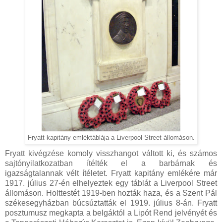
Fryatt kapitány emléktáblája a Liverpool Street állomáson.
Fryatt kivégzése komoly visszhangot váltott ki, és számos
sajtónyilatkozatban ítélték el a barbárnak és
igazságtalannak vélt ítéletet. Fryatt kapitány emlékére már
1917. július 27-én elhelyeztek egy táblát a Liverpool Street
állomáson. Holttestét 1919-ben hozták haza, és a Szent Pál
székesegyházban búcsúztatták el 1919. július 8-án. Fryatt
posztumusz megkapta a belgáktól a Lipót Rend jelvényét és