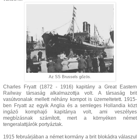
Az SS Brussels gőzös.
Charles Fryatt (1872 - 1916) kapitány a Great Eastern
Railway társaság alkalmazottja volt. A társaság brit
vasútvonalak mellett néhány kompot is üzemeltetett. 1915-
ben Fryatt az egyik Anglia és a semleges Hollandia közt
ingázó komphajó kapitánya volt, ami veszélyes
megbízásnak számított, mert a környéken német
tengeralattjárók portyáztak.
1915 februárjában a német kormány a brit blokádra válaszul