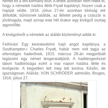
német és a brit kormány közt. A britek azonban nem hitték el,
hogy a németek halálra ítélik Fryatt kapitányt, hiszen csak a
hajóját védte. 1916. július 27-én azonban bíróság elé
állították, bűnösnek találták, az ítéletet pedig a császár is
jóváhagyta, majd aznap este hét órakor egy kivégző osztag
agyonlőtte.
A kivégzésről a németek az alábbi közleményt adták ki:
Felhívás! Egy kereskedelmi hajó angol kapitánya, a
Southampton-i Charles Fryatt, habár nem volt tagja az
ellenséges haderőnek, 1915. március 28-án megpróbált
legázolni egy német tengeralattjárót. A haditengerészet
tábori hadbírósága ezért a mai napon halálra ítélte és
kivégezte. A kegyetlen tett meg lett torolva. Későn, de
igazságosan. Aláírás: VON SCHRÖDER admirális. Bruges,
1916. július 27.