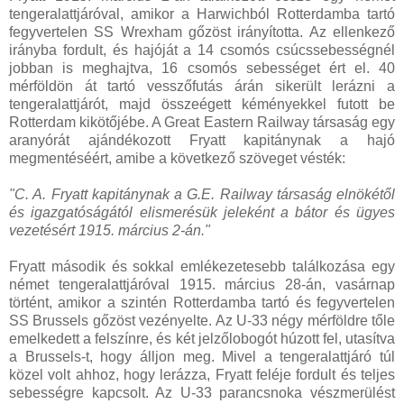
tengeralattjáróval, amikor a Harwichból Rotterdamba tartó
fegyvertelen SS Wrexham gőzöst irányította. Az ellenkező
irányba fordult, és hajóját a 14 csomós csúcssebességnél
jobban is meghajtva, 16 csomós sebességet ért el. 40
mérföldön át tartó vesszőfutás árán sikerült lerázni a
tengeralattjárót, majd összeégett kéményekkel futott be
Rotterdam kikötőjébe. A Great Eastern Railway társaság egy
aranyórát ajándékozott Fryatt kapitánynak a hajó
megmentéséért, amibe a következő szöveget vésték:
"C. A. Fryatt kapitánynak a G.E. Railway társaság elnökétől
és igazgatóságától elismerésük jeleként a bátor és ügyes
vezetésért 1915. március 2-án."
Fryatt második és sokkal emlékezetesebb találkozása egy
német tengeralattjáróval 1915. március 28-án, vasárnap
történt, amikor a szintén Rotterdamba tartó és fegyvertelen
SS Brussels gőzöst vezényelte. Az U-33 négy mérföldre tőle
emelkedett a felszínre, és két jelzőlobogót húzott fel, utasítva
a Brussels-t, hogy álljon meg. Mivel a tengeralattjáró túl
közel volt ahhoz, hogy lerázza, Fryatt feléje fordult és teljes
sebességre kapcsolt. Az U-33 parancsnoka vészmerülést