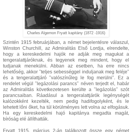
Charles Algernon Fryatt kapitány (1872 -1916)
Szintén 1915 februárjában, a német bejelentésre válaszul,
Winston Churchill, az Admiralitás Első Lordja, elrendelte,
hogy a kereskedelmi hajók ne adják meg magukat a
tengeralattjáróknak, és tegyenek meg mindent, hogy el
tudjanak menekülni. Abban az esetben, ha erre nincs
lehetőség, akkor "teljes sebességgel induljanak meg feléje"
és a tengeralattjáró "valószínűleg le fog merülni". Ez a
rendelet végül "legázolási parancs" néven terjedt el, habár
az Admiralitás következetesen kerülte a "legázolás" szót
parancsaiban. Ráadásul a tengeralattjárók legénységét
kalózokként kezelték, nem pedig hadifogolyként, és le
lehetett lőni őket, ha túl körülményes lett volna az elfogásuk.
Ha egy kereskedelmi hajó kapitánya megadta magát,
bíróság elé állíthatták.
Fryatt 1915. március 2-án találkozott össze egy német