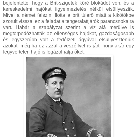
bejelentette, hogy a Brit-szigetek köré blokádot von, és a
kereskedelmi hajókat figyelmeztetés nélkül elsüllyesztik.
Mivel a német felszíni flotta a brit túlerő miatt a kikötőkbe
szorult vissza, ez a feladat a tengeralattjárók parancsnokaira
várt. Habár a szabályzat szerint a víz alá merülve is
megtorpedózhatták az ellenséges hajókat, gazdaságosabb
és egyszerűbb volt a fedélzeti ágyúval elsüllyeszteniük
azokat, még ha ez azzal a veszéllyel is járt, hogy akár egy
fegyvertelen hajó is legázolhatja őket.