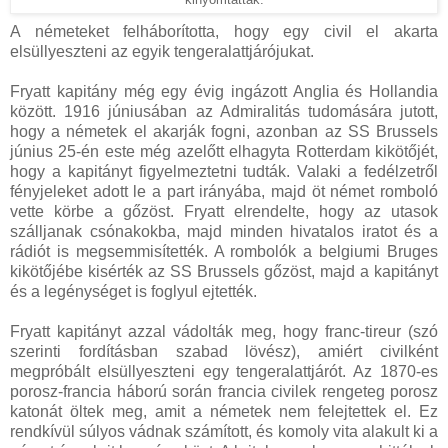
A németeket felháborította, hogy egy civil el akarta
elsüllyeszteni az egyik tengeralattjárójukat.
Fryatt kapitány még egy évig ingázott Anglia és Hollandia
között. 1916 júniusában az Admiralitás tudomására jutott,
hogy a németek el akarják fogni, azonban az SS Brussels
június 25-én este még azelőtt elhagyta Rotterdam kikötőjét,
hogy a kapitányt figyelmeztetni tudták. Valaki a fedélzetről
fényjeleket adott le a part irányába, majd öt német romboló
vette körbe a gőzöst. Fryatt elrendelte, hogy az utasok
szálljanak csónakokba, majd minden hivatalos iratot és a
rádiót is megsemmisítették. A rombolók a belgiumi Bruges
kikötőjébe kisérték az SS Brussels gőzöst, majd a kapitányt
és a legénységet is foglyul ejtették.
Fryatt kapitányt azzal vádolták meg, hogy franc-tireur (szó
szerinti fordításban szabad lövész), amiért civilként
megpróbált elsüllyeszteni egy tengeralattjárót. Az 1870-es
porosz-francia háború során francia civilek rengeteg porosz
katonát öltek meg, amit a németek nem felejtettek el. Ez
rendkívül súlyos vádnak számított, és komoly vita alakult ki a