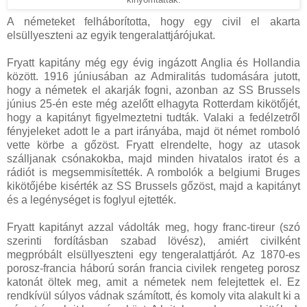
A németeket felháborította, hogy egy civil el akarta
elsüllyeszteni az egyik tengeralattjárójukat.
Fryatt kapitány még egy évig ingázott Anglia és Hollandia
között. 1916 júniusában az Admiralitás tudomására jutott,
hogy a németek el akarják fogni, azonban az SS Brussels
június 25-én este még azelőtt elhagyta Rotterdam kikötőjét,
hogy a kapitányt figyelmeztetni tudták. Valaki a fedélzetről
fényjeleket adott le a part irányába, majd öt német romboló
vette körbe a gőzöst. Fryatt elrendelte, hogy az utasok
szálljanak csónakokba, majd minden hivatalos iratot és a
rádiót is megsemmisítették. A rombolók a belgiumi Bruges
kikötőjébe kisérték az SS Brussels gőzöst, majd a kapitányt
és a legénységet is foglyul ejtették.
Fryatt kapitányt azzal vádolták meg, hogy franc-tireur (szó
szerinti fordításban szabad lövész), amiért civilként
megpróbált elsüllyeszteni egy tengeralattjárót. Az 1870-es
porosz-francia háború során francia civilek rengeteg porosz
katonát öltek meg, amit a németek nem felejtettek el. Ez
rendkívül súlyos vádnak számított, és komoly vita alakult ki a