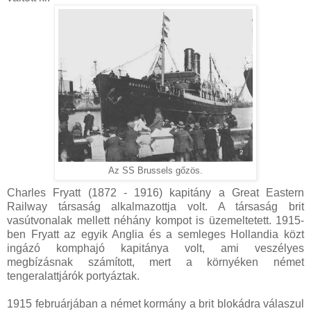
Az SS Brussels gőzös.
Charles Fryatt (1872 - 1916) kapitány a Great Eastern
Railway társaság alkalmazottja volt. A társaság brit
vasútvonalak mellett néhány kompot is üzemeltetett. 1915-
ben Fryatt az egyik Anglia és a semleges Hollandia közt
ingázó komphajó kapitánya volt, ami veszélyes
megbízásnak számított, mert a környéken német
tengeralattjárók portyáztak.
1915 februárjában a német kormány a brit blokádra válaszul