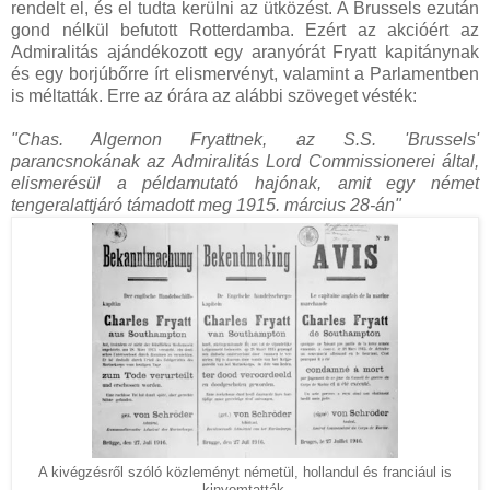
rendelt el, és el tudta kerülni az ütközést. A Brussels ezután
gond nélkül befutott Rotterdamba. Ezért az akcióért az
Admiralitás ajándékozott egy aranyórát Fryatt kapitánynak
és egy borjúbőrre írt elismervényt, valamint a Parlamentben
is méltatták. Erre az órára az alábbi szöveget vésték:
"Chas. Algernon Fryattnek, az S.S. 'Brussels'
parancsnokának az Admiralitás Lord Commissionerei által,
elismerésül a példamutató hajónak, amit egy német
tengeralattjáró támadott meg 1915. március 28-án"
A kivégzésről szóló közleményt németül, hollandul és franciául is
kinyomtatták.