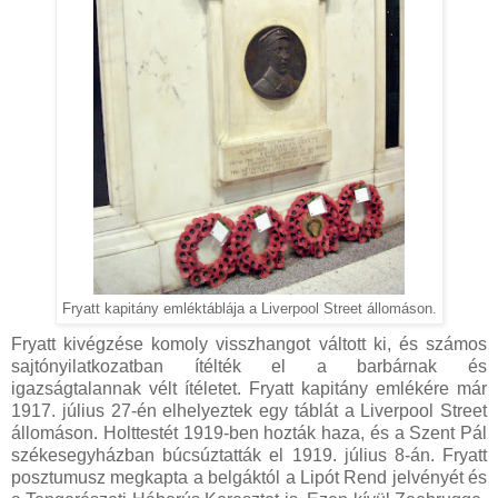
Fryatt kapitány emléktáblája a Liverpool Street állomáson.
Fryatt kivégzése komoly visszhangot váltott ki, és számos
sajtónyilatkozatban ítélték el a barbárnak és
igazságtalannak vélt ítéletet. Fryatt kapitány emlékére már
1917. július 27-én elhelyeztek egy táblát a Liverpool Street
állomáson. Holttestét 1919-ben hozták haza, és a Szent Pál
székesegyházban búcsúztatták el 1919. július 8-án. Fryatt
posztumusz megkapta a belgáktól a Lipót Rend jelvényét és