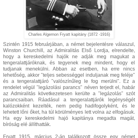
Charles Algernon Fryatt kapitány (1872 -1916)
Szintén 1915 februárjában, a német bejelentésre válaszul,
Winston Churchill, az Admiralitás Első Lordja, elrendelte,
hogy a kereskedelmi hajók ne adják meg magukat a
tengeralattjáróknak, és tegyenek meg mindent, hogy el
tudjanak menekülni. Abban az esetben, ha erre nincs
lehetőség, akkor "teljes sebességgel induljanak meg feléje"
és a tengeralattjáró "valószínűleg le fog merülni". Ez a
rendelet végül "legázolási parancs" néven terjedt el, habár
az Admiralitás következetesen kerülte a "legázolás" szót
parancsaiban. Ráadásul a tengeralattjárók legénységét
kalózokként kezelték, nem pedig hadifogolyként, és le
lehetett lőni őket, ha túl körülményes lett volna az elfogásuk.
Ha egy kereskedelmi hajó kapitánya megadta magát,
bíróság elé állíthatták.
Fryatt 1915. március 2-án találkozott össze egy német