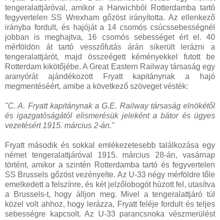
tengeralattjáróval, amikor a Harwichból Rotterdamba tartó
fegyvertelen SS Wrexham gőzöst irányította. Az ellenkező
irányba fordult, és hajóját a 14 csomós csúcssebességnél
jobban is meghajtva, 16 csomós sebességet ért el. 40
mérföldön át tartó vesszőfutás árán sikerült lerázni a
tengeralattjárót, majd összeégett kéményekkel futott be
Rotterdam kikötőjébe. A Great Eastern Railway társaság egy
aranyórát ajándékozott Fryatt kapitánynak a hajó
megmentéséért, amibe a következő szöveget vésték:
"C. A. Fryatt kapitánynak a G.E. Railway társaság elnökétől
és igazgatóságától elismerésük jeleként a bátor és ügyes
vezetésért 1915. március 2-án."
Fryatt második és sokkal emlékezetesebb találkozása egy
német tengeralattjáróval 1915. március 28-án, vasárnap
történt, amikor a szintén Rotterdamba tartó és fegyvertelen
SS Brussels gőzöst vezényelte. Az U-33 négy mérföldre tőle
emelkedett a felszínre, és két jelzőlobogót húzott fel, utasítva
a Brussels-t, hogy álljon meg. Mivel a tengeralattjáró túl
közel volt ahhoz, hogy lerázza, Fryatt feléje fordult és teljes
sebességre kapcsolt. Az U-33 parancsnoka vészmerülést