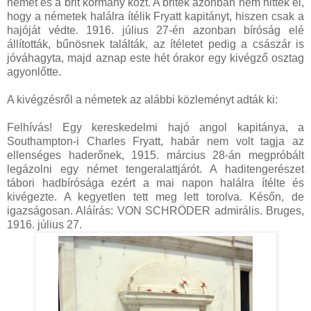
német és a brit kormány közt. A britek azonban nem hitték el,
hogy a németek halálra ítélik Fryatt kapitányt, hiszen csak a
hajóját védte. 1916. július 27-én azonban bíróság elé
állították, bűnösnek találták, az ítéletet pedig a császár is
jóváhagyta, majd aznap este hét órakor egy kivégző osztag
agyonlőtte.
A kivégzésről a németek az alábbi közleményt adták ki:
Felhívás! Egy kereskedelmi hajó angol kapitánya, a
Southampton-i Charles Fryatt, habár nem volt tagja az
ellenséges haderőnek, 1915. március 28-án megpróbált
legázolni egy német tengeralattjárót. A haditengerészet
tábori hadbírósága ezért a mai napon halálra ítélte és
kivégezte. A kegyetlen tett meg lett torolva. Későn, de
igazságosan. Aláírás: VON SCHRÖDER admirális. Bruges,
1916. július 27.