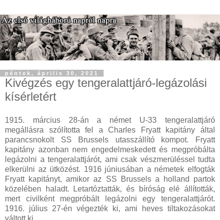
péntek, április 30, 2021
Kivégzés egy tengeralattjáró-legázolási
kísérletért
1915. március 28-án a német U-33 tengeralattjáró
megállásra szólította fel a Charles Fryatt kapitány által
parancsnokolt SS Brussels utasszállító kompot. Fryatt
kapitány azonban nem engedelmeskedett és megpróbálta
legázolni a tengeralattjárót, ami csak vészmerüléssel tudta
elkerülni az ütközést. 1916 júniusában a németek elfogták
Fryatt kapitányt, amikor az SS Brussels a holland partok
közelében haladt. Letartóztatták, és bíróság elé állították,
mert civilként megpróbált legázolni egy tengeralattjárót.
1916. július 27-én végezték ki, ami heves tiltakozásokat
váltott ki.