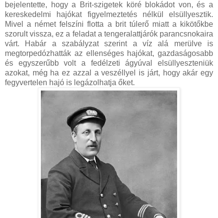
bejelentette, hogy a Brit-szigetek köré blokádot von, és a
kereskedelmi hajókat figyelmeztetés nélkül elsüllyesztik.
Mivel a német felszíni flotta a brit túlerő miatt a kikötőkbe
szorult vissza, ez a feladat a tengeralattjárók parancsnokaira
várt. Habár a szabályzat szerint a víz alá merülve is
megtorpedózhatták az ellenséges hajókat, gazdaságosabb
és egyszerűbb volt a fedélzeti ágyúval elsüllyeszteniük
azokat, még ha ez azzal a veszéllyel is járt, hogy akár egy
fegyvertelen hajó is legázolhatja őket.