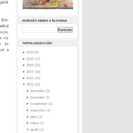
járók
Brit-
KERESÉS EBBEN A BLOGBAN
élkül
issza,
a víz
TARTALOMJEGYZÉK
bb és
zal a
►
2026
(5)
►
2025
(12)
►
2024
(22)
►
2023
(16)
►
2022
(24)
▼
2021
(12)
►
december
(3)
►
november
(1)
►
szeptember
(1)
►
augusztus
(1)
►
július
(1)
►
május
(1)
▼
április
(1)