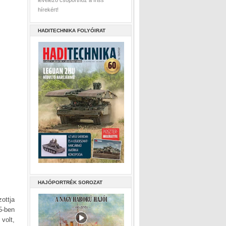
levelező csoporthoz a friss
hírekért!
HADITECHNIKA FOLYÓIRAT
HAJÓPORTRÉK SOROZAT
ottja
5-ben
volt,