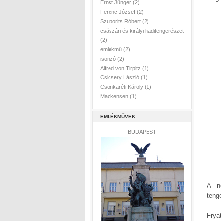
Ernst Jünger
(2)
Ferenc József
(2)
Szuborits Róbert
(2)
császári és királyi haditengerészet
(2)
emlékmű
(2)
isonzó
(2)
Alfred von Tirpitz
(1)
Csicsery László
(1)
Csonkaréti Károly
(1)
Mackensen
(1)
EMLÉKMŰVEK
BUDAPEST
A né
tenge
Frya