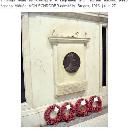
n halálra ítélte és kivégezte. A kegyetlen tett meg lett torolva. Késő
ságosan. Aláírás: VON SCHRÖDER admirális. Bruges, 1916. július 27.