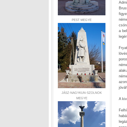
Admi
Brus
figye
néme
PEST MEGYE
csón
a be
legén
Frya
lövé
poro
néme
alak
német
azon
jóvá
JÁSZ-NAGYKUN-SZOLNOK
MEGYE
A ki
Felh
habá
legá