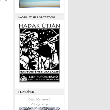
n, de
HADAK ÚTJÁN A SPOTIFY-ON!
HELYSZÍNEK
Olasz hősi temető
Zalaegerszeg