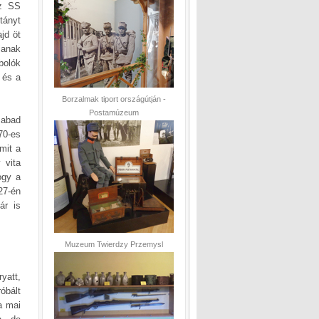
az SS
tányt
ajd öt
janak
bolók
 és a
Borzalmak tiport országútján -
Postamúzeum
zabad
70-es
mit a
 vita
ogy a
 27-én
ár is
Muzeum Twierdzy Przemysl
yatt,
óbált
a mai