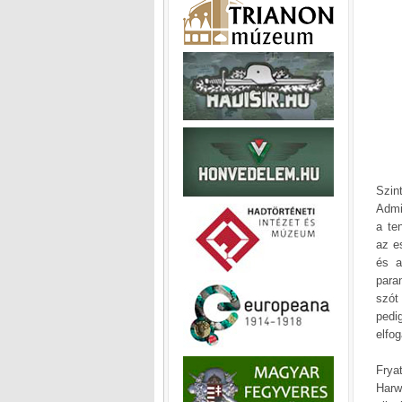
Szin
Admi
a te
az e
és a
para
szót
pedi
elfo
Frya
Harw