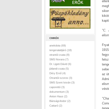
elle
megh
sike
kikö
kapi
"C. 
elis
CIMKÉK
Frya
anekdota
(69)
1915
tengeralattjáró
(18)
fegy
otrantói csata
(8)
felsz
SMS Novara
(7)
teng
Dr. Ligeti Dávid
(6)
jütlandi csata
(5)
sebe
Déry Ernő
(4)
az ü
Otrantói-szoros
(3)
Admi
SMS Szent István
(3)
elis
caporettó
(3)
vést
dokumentum
(3)
Anton Haus
(2)
"Cha
Bánsági Andor
(2)
Comm
Cattaró
(2)
teng