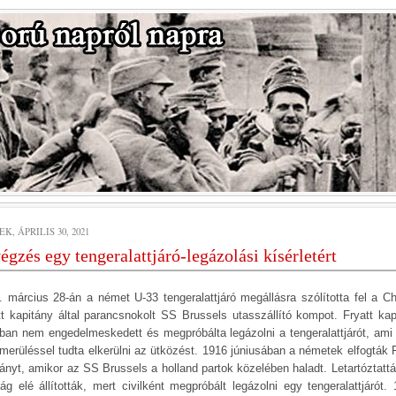
K, ÁPRILIS 30, 2021
égzés egy tengeralattjáró-legázolási kísérletért
. március 28-án a német U-33 tengeralattjáró megállásra szólította fel a Ch
tt kapitány által parancsnokolt SS Brussels utasszállító kompot. Fryatt kap
ban nem engedelmeskedett és megpróbálta legázolni a tengeralattjárót, ami
merüléssel tudta elkerülni az ütközést. 1916 júniusában a németek elfogták F
tányt, amikor az SS Brussels a holland partok közelében haladt. Letartóztattá
ság elé állították, mert civilként megpróbált legázolni egy tengeralattjárót. 