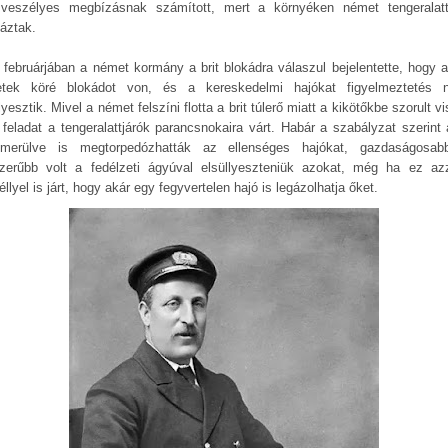
veszélyes megbízásnak számított, mert a környéken német tengeralatt
yáztak.
 februárjában a német kormány a brit blokádra válaszul bejelentette, hogy a 
etek köré blokádot von, és a kereskedelmi hajókat figyelmeztetés n
lyesztik. Mivel a német felszíni flotta a brit túlerő miatt a kikötőkbe szorult v
 feladat a tengeralattjárók parancsnokaira várt. Habár a szabályzat szerint 
merülve is megtorpedózhatták az ellenséges hajókat, gazdaságosa
zerűbb volt a fedélzeti ágyúval elsüllyeszteniük azokat, még ha ez az
llyel is járt, hogy akár egy fegyvertelen hajó is legázolhatja őket.