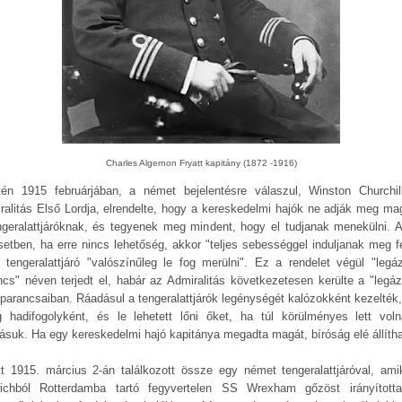
Charles Algernon Fryatt kapitány (1872 -1916)
tén 1915 februárjában, a német bejelentésre válaszul, Winston Churchil
ralitás Első Lordja, elrendelte, hogy a kereskedelmi hajók ne adják meg ma
ngeralattjáróknak, és tegyenek meg mindent, hogy el tudjanak menekülni. 
setben, ha erre nincs lehetőség, akkor "teljes sebességgel induljanak meg fe
 tengeralattjáró "valószínűleg le fog merülni". Ez a rendelet végül "legáz
ncs" néven terjedt el, habár az Admiralitás következetesen kerülte a "legáz
 parancsaiban. Ráadásul a tengeralattjárók legénységét kalózokként kezelték
g hadifogolyként, és le lehetett lőni őket, ha túl körülményes lett vol
gásuk. Ha egy kereskedelmi hajó kapitánya megadta magát, bíróság elé állítha
tt 1915. március 2-án találkozott össze egy német tengeralattjáróval, ami
ichból Rotterdamba tartó fegyvertelen SS Wrexham gőzöst irányított