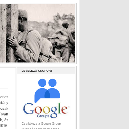
LEVELEZŐ CSOPORT
arles
itány
 csak
ryatt
k, és
Csatlakozz a Google Group
1916.