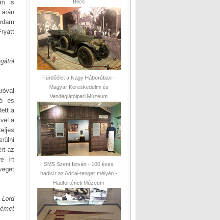
an is
Bécs
 árán
erdam
ryatt
gától
Fürdőélet a Nagy Háborúban -
Magyar Kereskedelmi és
róval
Vendéglátóipari Múzeum
tó és
ett a
ivel a
eljes
rülni
rt az
e írt
SMS Szent István - 100 éves
veget
hadisír az Adriai-tenger mélyén -
Hadtörténeti Múzeum
 Lord
német