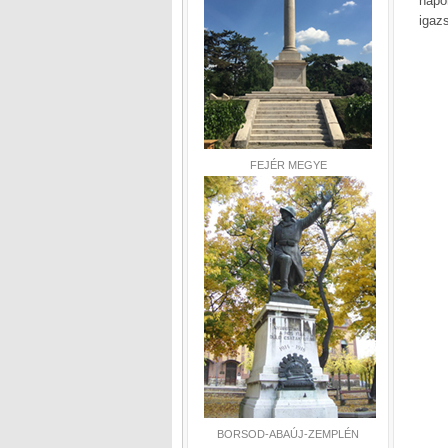
napo
igaz
FEJÉR MEGYE
BORSOD-ABAÚJ-ZEMPLÉN