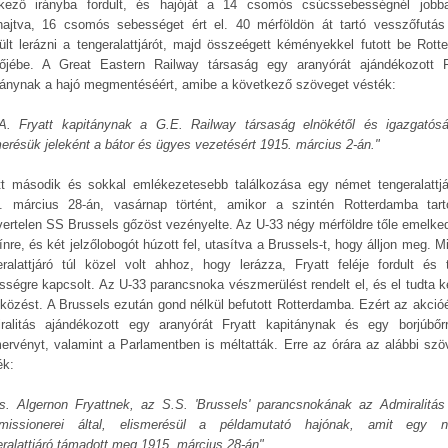
nkező irányba fordult, és hajóját a 14 csomós csúcssebességnél jobb
ajtva, 16 csomós sebességet ért el. 40 mérföldön át tartó vesszőfutás
rült lerázni a tengeralattjárót, majd összeégett kéményekkel futott be Rott
tőjébe. A Great Eastern Railway társaság egy aranyórát ajándékozott F
tánynak a hajó megmentéséért, amibe a következő szöveget vésték:
A. Fryatt kapitánynak a G.E. Railway társaság elnökétől és igazgatósá
merésük jeleként a bátor és ügyes vezetésért 1915. március 2-án."
tt második és sokkal emlékezetesebb találkozása egy német tengeralattjá
. március 28-án, vasárnap történt, amikor a szintén Rotterdamba tar
vertelen SS Brussels gőzöst vezényelte. Az U-33 négy mérföldre tőle emelked
ínre, és két jelzőlobogót húzott fel, utasítva a Brussels-t, hogy álljon meg. M
eralattjáró túl közel volt ahhoz, hogy lerázza, Fryatt feléje fordult és t
sségre kapcsolt. Az U-33 parancsnoka vészmerülést rendelt el, és el tudta ke
tközést. A Brussels ezután gond nélkül befutott Rotterdamba. Ezért az akcióé
ralitás ajándékozott egy aranyórát Fryatt kapitánynak és egy borjúbőrr
mervényt, valamint a Parlamentben is méltatták. Erre az órára az alábbi szö
ék:
s. Algernon Fryattnek, az S.S. 'Brussels' parancsnokának az Admiralitás
issionerei által, elismerésül a példamutató hajónak, amit egy 
eralattjáró támadott meg 1915. március 28-án"