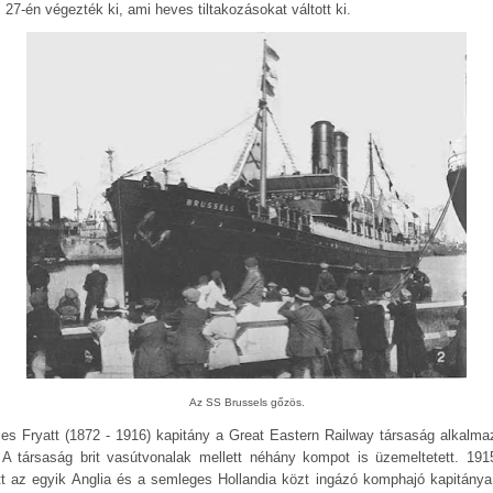
s 27-én végezték ki, ami heves tiltakozásokat váltott ki.
Az SS Brussels gőzös.
les Fryatt (1872 - 1916) kapitány a Great Eastern Railway társaság alkalmaz
. A társaság brit vasútvonalak mellett néhány kompot is üzemeltetett. 191
tt az egyik Anglia és a semleges Hollandia közt ingázó komphajó kapitánya 