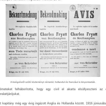
A kivégzésről szóló közleményt németül, hollandul és franciául is kinyomtatták.
meteket felháborította, hogy egy civil el akarta elsüllyeszteni az 
ralattjárójukat.
tt kapitány még egy évig ingázott Anglia és Hollandia között. 1916 júniusáb