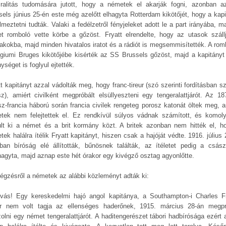
ralitás tudomására jutott, hogy a németek el akarják fogni, azonban 
sels június 25-én este még azelőtt elhagyta Rotterdam kikötőjét, hogy a kapi
lmeztetni tudták. Valaki a fedélzetről fényjeleket adott le a part irányába, m
t romboló vette körbe a gőzöst. Fryatt elrendelte, hogy az utasok száll
akokba, majd minden hivatalos iratot és a rádiót is megsemmisítették. A rom
lgiumi Bruges kikötőjébe kisérték az SS Brussels gőzöst, majd a kapitányt
ységet is foglyul ejtették.
tt kapitányt azzal vádolták meg, hogy franc-tireur (szó szerinti fordításban s
sz), amiért civilként megpróbált elsüllyeszteni egy tengeralattjárót. Az 18
sz-francia háború során francia civilek rengeteg porosz katonát öltek meg, a
tek nem felejtettek el. Ez rendkívül súlyos vádnak számított, és komoly
ult ki a német és a brit kormány közt. A britek azonban nem hitték el, h
ek halálra ítélik Fryatt kapitányt, hiszen csak a hajóját védte. 1916. július
ban bíróság elé állították, bűnösnek találták, az ítéletet pedig a csász
hagyta, majd aznap este hét órakor egy kivégző osztag agyonlőtte.
végzésről a németek az alábbi közleményt adták ki:
ívás! Egy kereskedelmi hajó angol kapitánya, a Southampton-i Charles Fr
r nem volt tagja az ellenséges haderőnek, 1915. március 28-án megpr
zolni egy német tengeralattjárót. A haditengerészet tábori hadbírósága ezért 