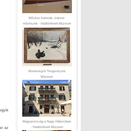
Művész-katonák, katona-
művészek - Hadtörténeti Múzeum
Montenegrói Tengerészeti
Múzeum
egyik
Magyarország a Nagy Háborúban
- Hadtörténeti Múzeum
an az