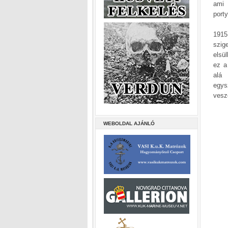
ami 
port
1915
szig
elsül
ez a
alá 
egys
veszé
WEBOLDAL AJÁNLÓ