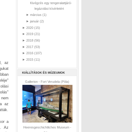
Kivégzés egy tengeralattjáró-
legázolási kísérletért
►
március
(1)
►
január
(2)
►
2020
(15)
►
2019
(21)
►
2018
(56)
►
2017
(53)
►
2016
(107)
►
2015
(11)
l, az
gukat
KIÁLLÍTÁSOK ÉS MÚZEUMOK
Abban
léje"
Gallerion - Fort Verudela (Póla)
olási
olás"
, nem
na az
tták.
kor a
a. Az
Heeresgeschichtliches Museum -