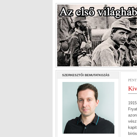
SZERKESZTŐI BEMUTATKOZÁS
PÉNTE
Kiv
1915
Frya
azon
vész
kapi
bíró