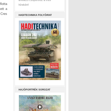
levelező csoporthoz a friss
lotta
hírekért!
ett a
 Cres
HADITECHNIKA FOLYÓIRAT
HAJÓPORTRÉK SOROZAT