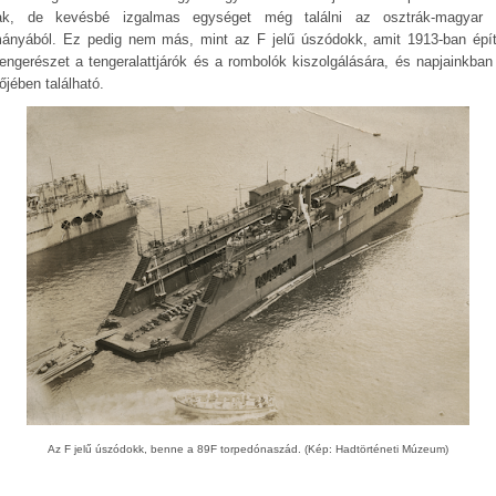
ak, de kevésbé izgalmas egységet még találni az osztrák-magyar f
mányából. Ez pedig nem más, mint az F jelű úszódokk, amit 1913-ban épít
tengerészet a tengeralattjárók és a rombolók kiszolgálására, és napjainkban
őjében található.
Az F jelű úszódokk, benne a 89F torpedónaszád. (Kép: Hadtörténeti Múzeum)