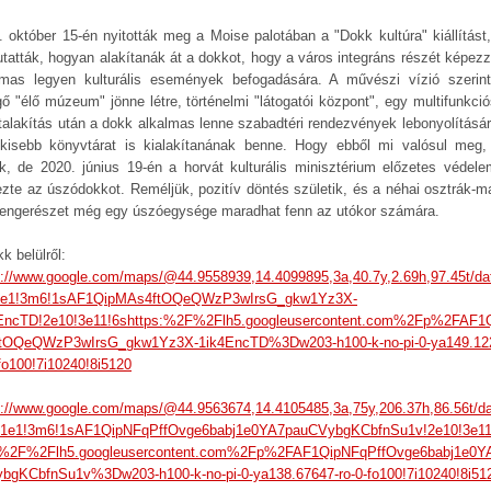
. október 15-én nyitották meg a Moise palotában a "Dokk kultúra" kiállítást,
tatták, hogyan alakítanák át a dokkot, hogy a város integráns részét képezz
lmas legyen kulturális események befogadására. A művészi vízió szerin
gő "élő múzeum" jönne létre, történelmi "látogatói központ", egy multifunkciós
talakítás után a dokk alkalmas lenne szabadtéri rendezvények lebonyolításár
kisebb könyvtárat is kialakítanának benne. Hogy ebből mi valósul meg
uk, de 2020. június 19-én a horvát kulturális minisztérium előzetes védele
ezte az úszódokkot. Reméljük, pozitív döntés születik, és a néhai osztrák-m
tengerészet még egy úszóegysége maradhat fenn az utókor számára.
k belülről:
s://www.google.com/maps/@44.9558939,14.4099895,3a,40.7y,2.69h,97.45t/da
1e1!3m6!1sAF1QipMAs4ftOQeQWzP3wIrsG_gkw1Yz3X-
EncTD!2e10!3e11!6shttps:%2F%2Flh5.googleusercontent.com%2Fp%2FAF1
tOQeQWzP3wIrsG_gkw1Yz3X-1ik4EncTD%3Dw203-h100-k-no-pi-0-ya149.12
-fo100!7i10240!8i5120
s://www.google.com/maps/@44.9563674,14.4105485,3a,75y,206.37h,86.56t/da
1e1!3m6!1sAF1QipNFqPffOvge6babj1e0YA7pauCVybgKCbfnSu1v!2e10!3e11
:%2F%2Flh5.googleusercontent.com%2Fp%2FAF1QipNFqPffOvge6babj1e0Y
bgKCbfnSu1v%3Dw203-h100-k-no-pi-0-ya138.67647-ro-0-fo100!7i10240!8i51