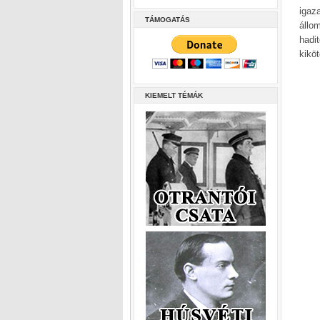
igaz
TÁMOGATÁS
állo
hadi
kiköt
KIEMELT TÉMÁK