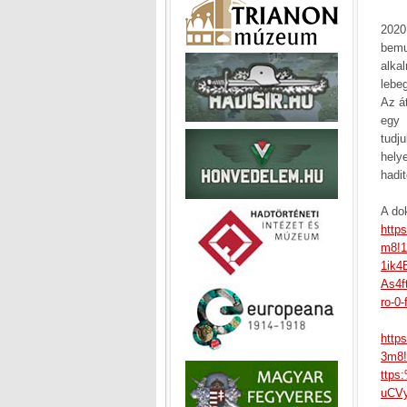
2020
bemu
alka
lebe
Az á
egy 
tudj
hely
hadi
A dok
http
m8!
1ik4
As4f
ro-0
http
3m8!
ttps
uCVy