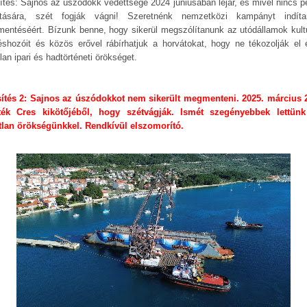
sítés: Sajnos az úszódokk védettsége 2024 júniusában lejár, és mivel nincs p
jítására, szét fogják vágni! Szeretnénk nemzetközi kampányt indít
entéséért. Bízunk benne, hogy sikerül megszólítanunk az utódállamok kultu
éshozóit és közös erővel rábírhatjuk a horvátokat, hogy ne tékozolják el 
lan ipari és hadtörténeti örökséget.
sítés 2: Sajnos az úszódokkot nem sikerült megmenteni. 2025. március 
tték Cres kikötőjéből, hogy szétvágják. Ismét szegényebbek lettün
tlan örökségünkkel. Rendkívül elszomorító.