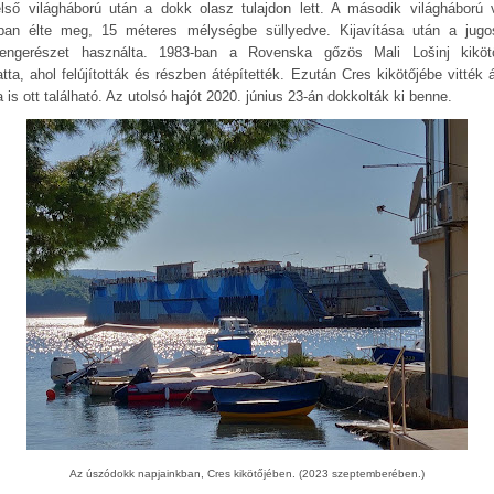
lső világháború után a dokk olasz tulajdon lett. A második világháború 
ban élte meg, 15 méteres mélységbe süllyedve. Kijavítása után a jugo
tengerészet használta. 1983-ban a Rovenska gőzös Mali Lošinj kiköt
tta, ahol felújították és részben átépítették. Ezután Cres kikötőjébe vitték 
 is ott található. Az utolsó hajót 2020. június 23-án dokkolták ki benne.
Az úszódokk napjainkban, Cres kikötőjében. (2023 szeptemberében.)