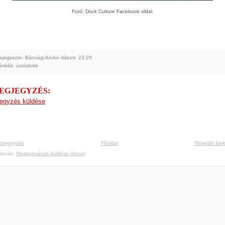
Fotó: Dock Culture Facebook oldal.
ejegyezte: Bánsági Andor
dátum:
23:20
ímkék:
úszódokk
MEGJEGYZÉS:
egyzés küldése
 bejegyzés
Főoldal
Régebbi bej
tkozás:
Megjegyzések küldése (Atom)