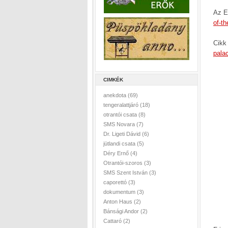
Az E
of-t
Cikk 
palac
CIMKÉK
anekdota
(69)
tengeralattjáró
(18)
otrantói csata
(8)
SMS Novara
(7)
Dr. Ligeti Dávid
(6)
jütlandi csata
(5)
Déry Ernő
(4)
Otrantói-szoros
(3)
SMS Szent István
(3)
caporettó
(3)
dokumentum
(3)
Anton Haus
(2)
Bánsági Andor
(2)
Cattaró
(2)