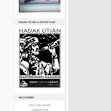
HADAK ÚTJÁN A SPOTIFY-ON!
HELYSZÍNEK
Olasz hősi temető
Zalaegerszeg