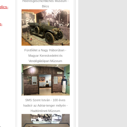
Heeresgeschichtliches Museum -
Bécs
lics-
e-
Fürdőélet a Nagy Háborúban -
Magyar Kereskedelmi és
Vendéglátóipari Múzeum
SMS Szent István - 100 éves
hadisír az Adriai-tenger mélyén -
Hadtörténeti Múzeum