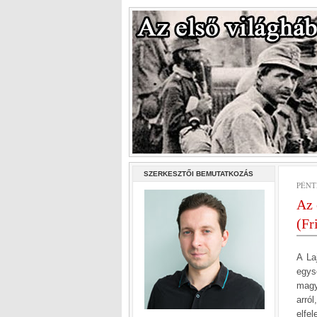
SZERKESZTŐI BEMUTATKOZÁS
PÉNT
Az 
(Fr
A La
egys
magy
arró
elfe