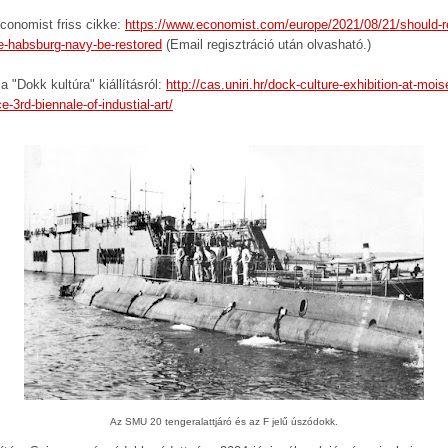
conomist friss cikke:
https://www.economist.com/europe/2021/08/21/should-re
he-habsburg-navy-be-restored
(Email regisztráció után olvasható.)
a "Dokk kultúra" kiállításról:
http://cas.uniri.hr/dock-culture-exhibition-at-mois
e-3rd-biennale-of-industial-art/
Az SMU 20 tengeralattjáró és az F jelű úszódokk.