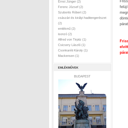
Fris
Ernst Jünger
(2)
felú
Ferenc József
(2)
megm
Szuborits Róbert
(2)
császári és királyi haditengerészet
dönt
(2)
párat
emlékmű
(2)
isonzó
(2)
Alfred von Tirpitz
(1)
Fris
Csicsery László
(1)
elvi
Csonkaréti Károly
(1)
pára
Mackensen
(1)
EMLÉKMŰVEK
BUDAPEST