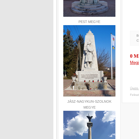
PEST MEGYE
B
C
0 
Megj
Újabb
Felira
JÁSZ-NAGYKUN-SZOLNOK
MEGYE