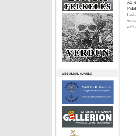
Az e
Pólá
hadi
vonta
azóta
WEBOLDAL AJÁNLÓ