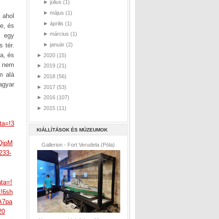
►
július
(1)
►
május
(1)
 ahol
►
április
(1)
e, és
►
március
(1)
t egy
 tér.
►
január
(2)
a, és
►
2020
(15)
, nem
►
2019
(21)
m alá
►
2018
(56)
agyar
►
2017
(53)
►
2016
(107)
►
2015
(11)
ta=!3
KIÁLLÍTÁSOK ÉS MÚZEUMOK
QipM
Gallerion - Fort Verudela (Póla)
233-
ta=!
!6sh
A7pa
20