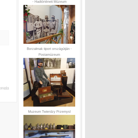
- Hadtörténeti Múzeum
Borzalmak tiport országútján -
Postamúzeum
egyzés
Muzeum Twierdzy Przemysl