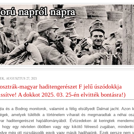
EK, AUGUSZTUS 27, 2021
osztrák-magyar haditengerészet F jelű úszódokkja
issítve! A dokkot 2025. 03. 25-én elvitték bontásra!)
jta és a Bodrog monitorok, valamint a félig elsüllyedt Dalmat jacht. Azon 
égek, amelyek túlélték a történelem viharait és megmaradtak a néhai osz
ar haditengerészet hajóállományából. Évtizedeken át keringtek mendem
l, hogy egy névtelen öbölben vagy egy kikötő félreeső zugában, mindenki 
ledve még ott rozsdásodik egyik vagy másik hadihajónk. Ezek persze nem v