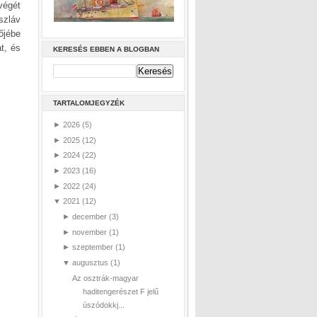
végét
szláv
őjébe
át, és
KERESÉS EBBEN A BLOGBAN
TARTALOMJEGYZÉK
►
2026
(5)
►
2025
(12)
►
2024
(22)
►
2023
(16)
►
2022
(24)
▼
2021
(12)
►
december
(3)
►
november
(1)
►
szeptember
(1)
▼
augusztus
(1)
Az osztrák-magyar
haditengerészet F jelű
úszódokkj...