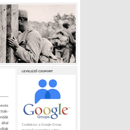
LEVELEZŐ CSOPORT
kevés
trák-
ondák
által
Csatlakozz a Google Group
oltak