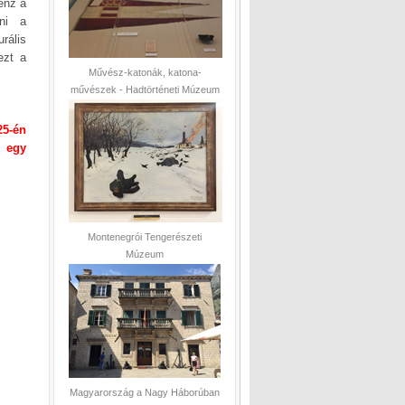
énz a
ani a
rális
ezt a
Művész-katonák, katona-
művészek - Hadtörténeti Múzeum
25-én
k egy
Montenegrói Tengerészeti
Múzeum
Magyarország a Nagy Háborúban