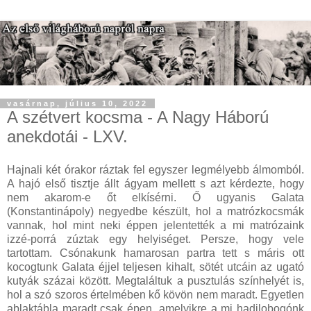
vasárnap, július 10, 2022
A szétvert kocsma - A Nagy Háború
anekdotái - LXV.
Hajnali két órakor ráztak fel egyszer legmélyebb álmomból.
A hajó első tisztje állt ágyam mellett s azt kérdezte, hogy
nem akarom-e őt elkísérni. Ő ugyanis Galata
(Konstantinápoly) negyedbe készült, hol a matrózkocsmák
vannak, hol mint neki éppen jelentették a mi matrózaink
izzé-porrá zúztak egy helyiséget. Persze, hogy vele
tartottam. Csónakunk hamarosan partra tett s máris ott
kocogtunk Galata éjjel teljesen kihalt, sötét utcáin az ugató
kutyák százai között. Megtaláltuk a pusztulás színhelyét is,
hol a szó szoros értelmében kő kövön nem maradt. Egyetlen
ablaktábla maradt csak épen, amelyikre a mi hadilobogónk