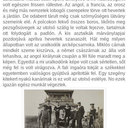
volt egészen frissen ráfestve. Az angol, a francia, az orosz
és még más nemzetek lobogói cserepekre törve ott hevertek
a járdán. De odabent tárult még csak szörnyűséges látvány
szemeink elé. A polcokon fekvő összes boros, likőrös meg
pezsgősüvegek az utolsó szálig le voltak fejezve, tartalmuk
ott folydogált a padlón. A kis asztalkák márványlapjai
pozdorjává aprítva hevertek szanaszét. Hát még milyen
állapotban volt az uralkodók arcképcsarnoka. Miklós cárnak
mindkét szeme kiszúrva, a német császárnak az álla volt
lehasítva, az angol királynak csupán a fél füle maradt meg a
képen. Egyedül a mi uralkodónk képe volt csak sértetlen, sőt
még fel is volt virágozva. A fali ingaóra tokját a székekkel
egyetemben valóságos gyújtóvá aprították fel. Egy szegény
kitekert nyakú kanárinak is ez volt az utolsó estélye. No ezek
igazán egész munkát végeztek.