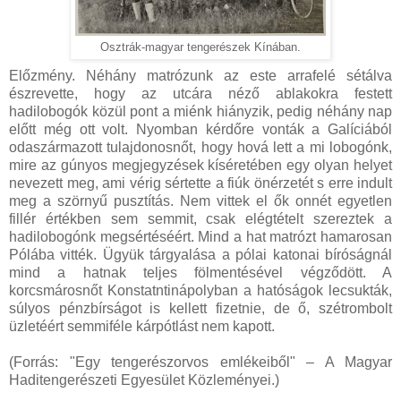
Osztrák-magyar tengerészek Kínában.
Előzmény. Néhány matrózunk az este arrafelé sétálva
észrevette, hogy az utcára néző ablakokra festett
hadilobogók közül pont a miénk hiányzik, pedig néhány nap
előtt még ott volt. Nyomban kérdőre vonták a Galíciából
odaszármazott tulajdonosnőt, hogy hová lett a mi lobogónk,
mire az gúnyos megjegyzések kíséretében egy olyan helyet
nevezett meg, ami vérig sértette a fiúk önérzetét s erre indult
meg a szörnyű pusztítás. Nem vittek el ők onnét egyetlen
fillér értékben sem semmit, csak elégtételt szereztek a
hadilobogónk megsértéséért. Mind a hat matrózt hamarosan
Pólába vitték. Ügyük tárgyalása a pólai katonai bíróságnál
mind a hatnak teljes fölmentésével végződött. A
korcsmárosnőt Konstatntinápolyban a hatóságok lecsukták,
súlyos pénzbírságot is kellett fizetnie, de ő, szétrombolt
üzletéért semmiféle kárpótlást nem kapott.
(Forrás: "Egy tengerészorvos emlékeiből" – A Magyar
Haditengerészeti Egyesület Közleményei.)