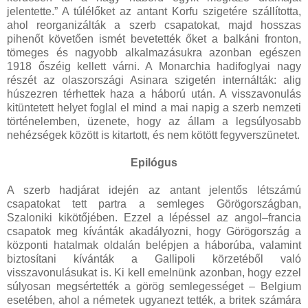
jelentette.” A túlélőket az antant Korfu szigetére szállította,
ahol reorganizálták a szerb csapatokat, majd hosszas
pihenőt követően ismét bevetették őket a balkáni fronton,
tömeges és nagyobb alkalmazásukra azonban egészen
1918 őszéig kellett várni. A Monarchia hadifoglyai nagy
részét az olaszországi Asinara szigetén internálták: alig
húszezren térhettek haza a háború után. A visszavonulás
kitüntetett helyet foglal el mind a mai napig a szerb nemzeti
történelemben, üzenete, hogy az állam a legsúlyosabb
nehézségek között is kitartott, és nem kötött fegyverszünetet.
Epilógus
A szerb hadjárat idején az antant jelentős létszámú
csapatokat tett partra a semleges Görögországban,
Szaloniki kikötőjében. Ezzel a lépéssel az angol–francia
csapatok meg kívánták akadályozni, hogy Görögország a
központi hatalmak oldalán belépjen a háborúba, valamint
biztosítani kívánták a Gallipoli körzetéből való
visszavonulásukat is. Ki kell emelnünk azonban, hogy ezzel
súlyosan megsértették a görög semlegességet – Belgium
esetében, ahol a németek ugyanezt tették, a britek számára