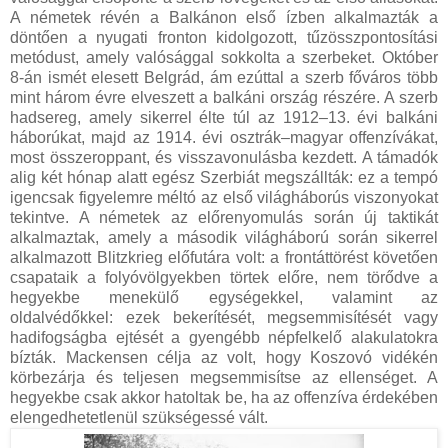
A németek révén a Balkánon első ízben alkalmazták a
döntően a nyugati fronton kidolgozott, tűzösszpontosítási
metódust, amely valósággal sokkolta a szerbeket. Október
8-án ismét elesett Belgrád, ám ezúttal a szerb főváros több
mint három évre elveszett a balkáni ország részére. A szerb
hadsereg, amely sikerrel élte túl az 1912–13. évi balkáni
háborúkat, majd az 1914. évi osztrák–magyar offenzívákat,
most összeroppant, és visszavonulásba kezdett. A támadók
alig két hónap alatt egész Szerbiát megszállták: ez a tempó
igencsak figyelemre méltó az első világháborús viszonyokat
tekintve. A németek az előrenyomulás során új taktikát
alkalmaztak, amely a második világháború során sikerrel
alkalmazott Blitzkrieg előfutára volt: a frontáttörést követően
csapataik a folyóvölgyekben törtek előre, nem törődve a
hegyekbe menekülő egységekkel, valamint az
oldalvédőkkel: ezek bekerítését, megsemmisítését vagy
hadifogságba ejtését a gyengébb népfelkelő alakulatokra
bízták. Mackensen célja az volt, hogy Koszovó vidékén
körbezárja és teljesen megsemmisítse az ellenséget. A
hegyekbe csak akkor hatoltak be, ha az offenzíva érdekében
elengedhetetlenül szükségessé vált.