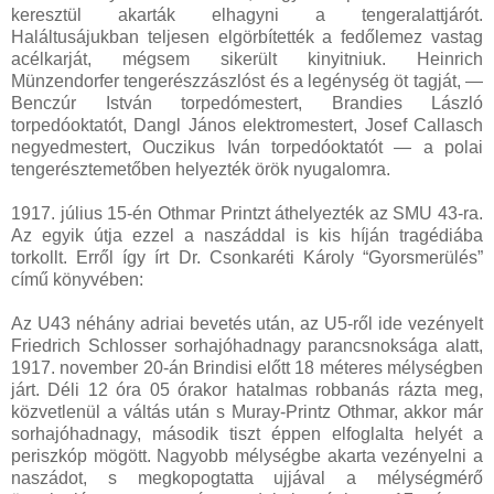
keresztül akarták elhagyni a tengeralattjárót.
Haláltusájukban teljesen elgörbítették a fedőlemez vastag
acélkarját, mégsem sikerült kinyitniuk. Heinrich
Münzendorfer tengerészzászlóst és a legénység öt tagját, —
Benczúr István torpedómestert, Brandies László
torpedóoktatót, Dangl János elektromestert, Josef Callasch
negyedmestert, Ouczikus Iván torpedóoktatót — a polai
tengerésztemetőben helyezték örök nyugalomra.
1917. július 15-én Othmar Printzt áthelyezték az SMU 43-ra.
Az egyik útja ezzel a naszáddal is kis híján tragédiába
torkollt. Erről így írt Dr. Csonkaréti Károly “Gyorsmerülés”
című könyvében:
Az U43 néhány adriai bevetés után, az U5-ről ide vezényelt
Friedrich Schlosser sorhajóhadnagy parancsnoksága alatt,
1917. november 20-án Brindisi előtt 18 méteres mélységben
járt. Déli 12 óra 05 órakor hatalmas robbanás rázta meg,
közvetlenül a váltás után s Muray-Printz Othmar, akkor már
sorhajóhadnagy, második tiszt éppen elfoglalta helyét a
periszkóp mögött. Nagyobb mélységbe akarta vezényelni a
naszádot, s megkopogtatta ujjával a mélységmérő