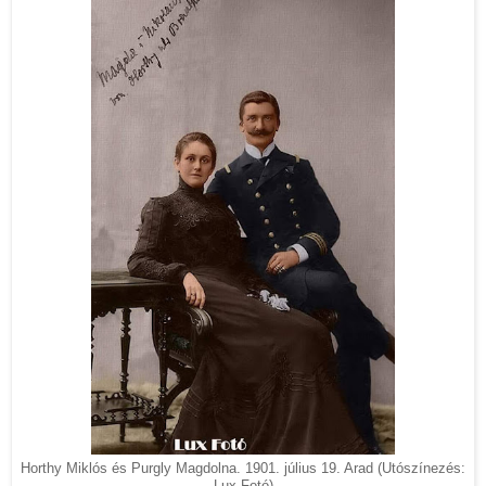
Horthy Miklós és Purgly Magdolna. 1901. július 19. Arad (Utószínezés:
Lux Fotó)