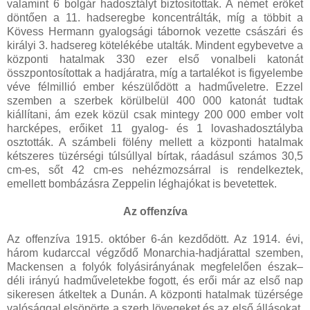
valamint 6 bolgár hadosztályt biztosítottak. A német erőket
döntően a 11. hadseregbe koncentrálták, míg a többit a
Kövess Hermann gyalogsági tábornok vezette császári és
királyi 3. hadsereg kötelékébe utalták. Mindent egybevetve a
központi hatalmak 330 ezer első vonalbeli katonát
összpontosítottak a hadjáratra, míg a tartalékot is figyelembe
véve félmillió ember készülődött a hadműveletre. Ezzel
szemben a szerbek körülbelül 400 000 katonát tudtak
kiállítani, ám ezek közül csak mintegy 200 000 ember volt
harcképes, erőiket 11 gyalog- és 1 lovashadosztályba
osztották. A számbeli fölény mellett a központi hatalmak
kétszeres tüzérségi túlsúllyal bírtak, ráadásul számos 30,5
cm-es, sőt 42 cm-es nehézmozsárral is rendelkeztek,
emellett bombázásra Zeppelin léghajókat is bevetettek.
Az offenzíva
Az offenzíva 1915. október 6-án kezdődött. Az 1914. évi,
három kudarccal végződő Monarchia-hadjárattal szemben,
Mackensen a folyók folyásirányának megfelelően észak–
déli irányú hadműveletekbe fogott, és erői már az első nap
sikeresen átkeltek a Dunán. A központi hatalmak tüzérsége
valósággal elsöpörte a szerb lövegeket és az első állásokat.