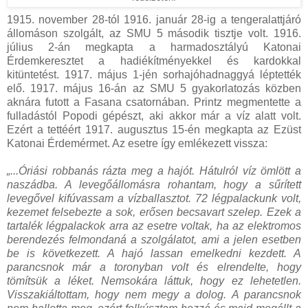
1915. november 28-tól 1916. január 28-ig a tengeralattjáró
állomáson szolgált, az SMU 5 második tisztje volt. 1916.
július 2-án megkapta a harmadosztályú Katonai
Érdemkeresztet a hadiékítményekkel és kardokkal
kitüntetést. 1917. május 1-jén sorhajóhadnaggyá léptették
elő. 1917. május 16-án az SMU 5 gyakorlatozás közben
aknára futott a Fasana csatornában. Printz megmentette a
fulladástól Popodi gépészt, aki akkor már a víz alatt volt.
Ezért a tettéért 1917. augusztus 15-én megkapta az Ezüst
Katonai Érdemérmet. Az esetre így emlékezett vissza:
„...Óriási robbanás rázta meg a hajót. Hátulról víz ömlött a
naszádba. A levegőállomásra rohantam, hogy a sűrített
levegővel kifúvassam a vízballasztot. 72 légpalackunk volt,
kezemet felsebezte a sok, erősen becsavart szelep. Ezek a
tartalék légpalackok arra az esetre voltak, ha az elektromos
berendezés felmondaná a szolgálatot, ami a jelen esetben
be is következett. A hajó lassan emelkedni kezdett. A
parancsnok már a toronyban volt és elrendelte, hogy
tömítsük a léket. Nemsokára láttuk, hogy ez lehetetlen.
Visszakiáltottam, hogy nem megy a dolog. A parancsnok