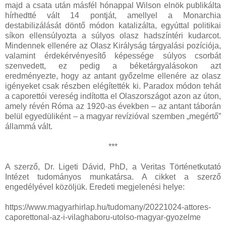
majd a csata után másfél hónappal Wilson elnök publikálta
hírhedtté vált 14 pontját, amellyel a Monarchia
destabilizálását döntő módon katalizálta, egyúttal politikai
síkon ellensúlyozta a súlyos olasz hadszíntéri kudarcot.
Mindennek ellenére az Olasz Királyság tárgyalási pozíciója,
valamint érdekérvényesítő képessége súlyos csorbát
szenvedett, ez pedig a béketárgyalásokon azt
eredményezte, hogy az antant győzelme ellenére az olasz
igényeket csak részben elégítették ki. Paradox módon tehát
a caporettói vereség indította el Olaszországot azon az úton,
amely révén Róma az 1920-as években ‒ az antant táborán
belül egyedüliként – a magyar revízióval szemben „megértő”
állammá vált.
***
A szerző, Dr. Ligeti Dávid, PhD, a Veritas Történetkutató
Intézet tudományos munkatársa. A cikket a szerző
engedélyével közöljük. Eredeti megjelenési helye:
https://www.magyarhirlap.hu/tudomany/20221024-attores-
caporettonal-az-i-vilaghaboru-utolso-magyar-gyozelme