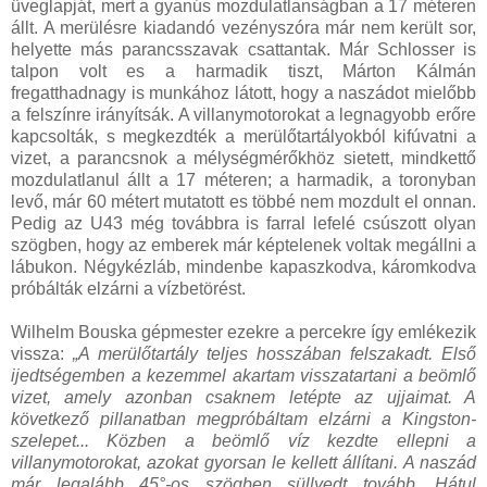
üveglapját, mert a gyanús mozdulatlanságban a 17 méteren
állt. A merülésre kiadandó vezényszóra már nem került sor,
helyette más parancsszavak csattantak. Már Schlosser is
talpon volt es a harmadik tiszt, Márton Kálmán
fregatthadnagy is munkához látott, hogy a naszádot mielőbb
a felszínre irányítsák. A villanymotorokat a legnagyobb erőre
kapcsolták, s megkezdték a merülőtartályokból kifúvatni a
vizet, a parancsnok a mélységmérőkhöz sietett, mindkettő
mozdulatlanul állt a 17 méteren; a harmadik, a toronyban
levő, már 60 métert mutatott es többé nem mozdult el onnan.
Pedig az U43 még továbbra is farral lefelé csúszott olyan
szögben, hogy az emberek már képtelenek voltak megállni a
lábukon. Négykézláb, mindenbe kapaszkodva, káromkodva
próbálták elzárni a vízbetörést.
Wilhelm Bouska gépmester ezekre a percekre így emlékezik
vissza:
„A merülőtartály teljes hosszában felszakadt. Első
ijedtségemben a kezemmel akartam visszatartani a beömlő
vizet, amely azonban csaknem letépte az ujjaimat. A
következő pillanatban megpróbáltam elzárni a Kingston-
szelepet... Közben a beömlő víz kezdte ellepni a
villanymotorokat, azokat gyorsan le kellett állítani. A naszád
már legalább 45°-os szögben süllyedt tovább. Hátul