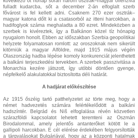
következő öt hónap során három osztrák–magyar offenzíva
fulladt kudarcba, sőt a december 2-án elfoglalt szerb
fővárost is fel kellett adni. Csaknem 270 ezer osztrák–
magyar katona dőlt ki a csatasorból az itteni harcokban, a
hadifoglyok száma meghaladta a 80 ezret. Mindeközben a
szerbek is kivéreztek, így a Balkánon közel tíz hónapig
nyugalom honolt. Ebben az időszakban Szerbia geopolitikai
helyzete folyamatosan romlott: az oroszoknak nem sikerült
kitörniük a magyar Alföldre, majd 1915 május végén
Olaszország hadba lépése komoly konkurenciát jelenthetett
a balkáni terjeszkedési tervekben. A szerbek passzivitása a
Monarchia kezére játszott, így utóbbi döntően gyenge,
népfelkelő alakulatokkal biztosította déli határát.
A hadjárat előkészítése
Az 1915 őszéig tartó patthelyzetet az törte meg, hogy a
német hadvezetés számára felértékelődött a balkáni
hadszíntér. Belgrád és Niš elfoglalása révén közvetlen
szárazföldi kapcsolatot lehetett teremteni az Oszmán
Birodalommal, amely jelentős antanterőket kötött le a
gallipoli harcokban. E cél elérése érdekében felgyorsították
a tárgyalásokat Bulgáriával, hogy az a központi hatalmak