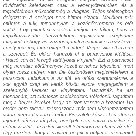
rövidzárlat keletkezett, csak a vezénylőteremben és a
torpedótérben működött még a világítás. Teljes sötétségben
dolgoztam. A szelepet nem bírtam elzárni. Mellőlem már
eltűntek a fiúk, mindannyian a vezérlőteremben és elől
voltak. Egy pillantást vetettem feléjük, és láttam, hogy a
legváltozatosabb helyzetekben igyekeznek megtartani
magukat, nehogy visszazuhanjanak a motorok es a víz közé,
amely már majdnem ellepett mindent. Végre sikerült elzárni
a szelepet. És ekkor hangzott el a parancsnok kiáltása:
»Hátsó sűrített levegő tartályokat kinyitni!« Ezt a parancsot
még normális körülmények között is nehéz teljesíteni, mert
olyan rossz helyen van. De ösztönösen megismételtem a
parancsot. Lebuktam a víz alá, es óriási szerencsémre, a
sok egyéb csap és kerék között elsőre megragadtam a
szelepnyitó kereket es kinyitottam. Hazudnék, ha azt
mondanám, azt tudatosan cselekedtem. Véletlenül ragadtam
meg a helyes kereket. Vagy az Isten vezette a kezemet. Ha
elsőre nem sikerül, másodszorra már nem kísérletezhettem
volna, nem lett volna rá erőm. Visszafelé kúszva bevertem a
fejemet néhány tárgyba, amelyek nem voltak rögzítve és
hátracsúsztak, de aztán sikerült feljönnöm az olajos víz alól.
Úgy éreztem, hogy a szívem kiugrik a helyéről, szememet