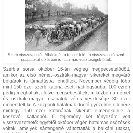
Szerb visszavonulás Albánia és a tenger felé - a visszavonuló szerb
csapatokat útközben is hatalmas veszteségek érték.
Szerbia sorsa október 16-án végleg megpecsételődött,
amikor az első német–osztrák–magyar sikereket megváró
bolgárok is támadásba lendültek. November végéig több
mint 150 ezer szerb katona esett hadifogságba, 100 ezren
pedig meghaltak, illetve megsebesültek, miközben a német
és osztrák–magyar csapatok véres vesztesége 30 ezer
embert tett ki. A központi hatalmak döntő győzelme ellenére
mintegy 150 ezer katonának sikerült elmenekülnie a
koszovói katlanból. E fejlemény két tényezőre volt
visszavezethető: egyfelől október végén hatalmas esőzések
voltak, amelyek sártengerré változtatták a balkáni utakat,