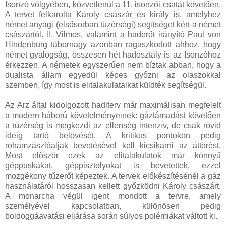
Isonzó völgyében, közvetlenül a 11. isonzói csatát követően.
A tervet felkarolta Károly császár és király is, amelyhez
német anyagi (elsősorban tüzérségi) segítséget kért a német
császártól. II. Vilmos, valamint a haderőt irányító Paul von
Hindenburg tábornagy azonban ragaszkodott ahhoz, hogy
német gyalogság, összesen hét hadosztály is az Isonzóhoz
érkezzen. A németek egyszerűen nem bíztak abban, hogy a
dualista állam egyedül képes győzni az olaszokkal
szemben, így most is elitalakulataikat küldték segítségül.
Az Arz által kidolgozott haditerv már maximálisan megfelelt
a modern háború követelményeinek: gáztámadást követően
a tüzérség is megkezdi az ellenség intenzív, de csak rövid
ideig tartó belövését. A kritikus pontokon pedig
rohamzászlóaljak bevetésével kell kicsikarni az áttörést.
Most először ezek az elitalakulatok már könnyű
géppuskákat, géppisztolyokat is bevetettek, ezzel
mozgékony tűzerőt képeztek. A tervek előkészítésénél a gáz
használatáról hosszasan kellett győzködni Károly császárt.
A monarcha végül igent mondott a tervre, amely
személyével kapcsolatban, különösen pedig
boldoggáavatási eljárása során súlyos polémiákat váltott ki.