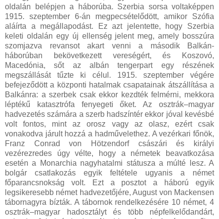
oldalán belépjen a háborúba. Szerbia sorsa voltaképpen
1915. szeptember 6-án megpecsételődött, amikor Szófia
aláírta a megállapodást. Ez azt jelentette, hogy Szerbia
keleti oldalán egy új ellenség jelent meg, amely bosszúra
szomjazva revansot akart venni a második Balkán-
háborúban bekövetkezett vereségért, és Koszovó,
Macedónia, sőt az albán tengerpart egy részének
megszállását tűzte ki célul. 1915. szeptember végére
befejeződött a központi hatalmak csapatainak átszállítása a
Balkánra: a szerbek csak ekkor kezdték felmérni, mekkora
léptékű katasztrófa fenyegeti őket. Az osztrák–magyar
hadvezetés számára a szerb hadszíntér ekkor jóval kevésbé
volt fontos, mint az orosz vagy az olasz, ezért csak
vonakodva járult hozzá a hadművelethez. A vezérkari főnök,
Franz Conrad von Hötzendorf császári és királyi
vezérezredes úgy vélte, hogy a németek beavatkozása
esetén a Monarchia nagyhatalmi státusza a múlté lesz. A
bolgár csatlakozás egyik feltétele ugyanis a német
főparancsnokság volt. Ezt a posztot a háború egyik
legsikeresebb német hadvezetőjére, August von Mackensen
tábornagyra bízták. A tábornok rendelkezésére 10 német, 4
osztrák–magyar hadosztályt és több népfelkelődandárt,