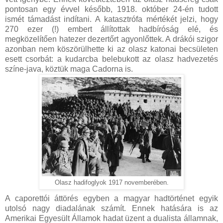
pontosan egy évvel később, 1918. október 24-én tudott
ismét támadást indítani. A katasztrófa mértékét jelzi, hogy
270 ezer (!) embert állítottak hadbíróság elé, és
megközelítően hatezer dezertőrt agyonlőttek. A drákói szigor
azonban nem köszörülhette ki az olasz katonai becsületen
esett csorbát: a kudarcba belebukott az olasz hadvezetés
színe-java, köztük maga Cadorna is.
Olasz hadifoglyok 1917 novemberében.
A caporettói áttörés egyben a magyar hadtörténet egyik
utolsó nagy diadalának számít. Ennek hatására is az
Amerikai Egyesült Államok hadat üzent a dualista államnak,