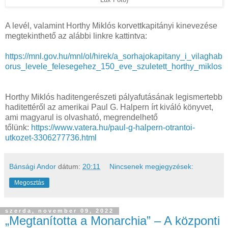
A levél, valamint Horthy Miklós korvettkapitányi kinevezése
megtekinthető az alábbi linkre kattintva:
https://mnl.gov.hu/mnl/ol/hirek/a_sorhajokapitany_i_vilaghab
orus_levele_felesegehez_150_eve_szuletett_horthy_miklos
Horthy Miklós haditengerészeti pályafutásának legismertebb
haditettéről az amerikai Paul G. Halpern írt kiváló könyvet,
ami magyarul is olvasható, megrendelhető
tőlünk:
https://www.vatera.hu/paul-g-halpern-otrantoi-
utkozet-3306277736.html
Bánsági Andor
dátum:
20:11
Nincsenek megjegyzések:
Megosztás
szerda, november 09, 2022
„Megtanította a Monarchia” – A központi