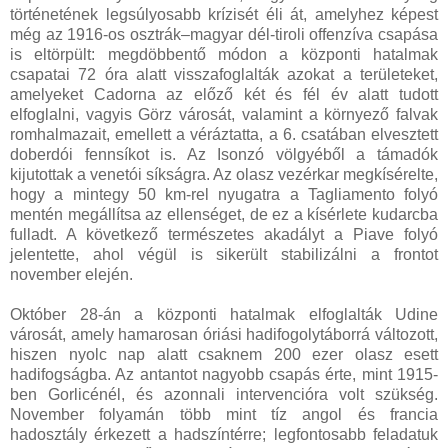
történetének legsúlyosabb krízisét éli át, amelyhez képest
még az 1916-os osztrák–magyar dél-tiroli offenzíva csapása
is eltörpült: megdöbbentő módon a központi hatalmak
csapatai 72 óra alatt visszafoglalták azokat a területeket,
amelyeket Cadorna az előző két és fél év alatt tudott
elfoglalni, vagyis Görz városát, valamint a környező falvak
romhalmazait, emellett a véráztatta, a 6. csatában elvesztett
doberdói fennsíkot is. Az Isonzó völgyéből a támadók
kijutottak a venetói síkságra. Az olasz vezérkar megkísérelte,
hogy a mintegy 50 km-rel nyugatra a Tagliamento folyó
mentén megállítsa az ellenséget, de ez a kísérlete kudarcba
fulladt. A következő természetes akadályt a Piave folyó
jelentette, ahol végül is sikerült stabilizálni a frontot
november elején.
Október 28-án a központi hatalmak elfoglalták Udine
városát, amely hamarosan óriási hadifogolytáborrá változott,
hiszen nyolc nap alatt csaknem 200 ezer olasz esett
hadifogságba. Az antantot nagyobb csapás érte, mint 1915-
ben Gorlicénél, és azonnali intervencióra volt szükség.
November folyamán több mint tíz angol és francia
hadosztály érkezett a hadszíntérre; legfontosabb feladatuk