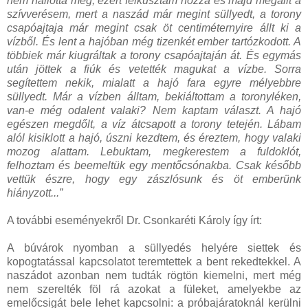
nem hallotta meg, ezért felkúsztam hozzá és majd megállt a
szívverésem, mert a naszád már megint süllyedt, a torony
csapóajtaja már megint csak öt centiméternyire állt ki a
vízből. És lent a hajóban még tizenkét ember tartózkodott. A
többiek már kiugráltak a torony csapóajtaján át. És egymás
után jöttek a fiúk és vetették magukat a vízbe. Sorra
segítettem nekik, mialatt a hajó fara egyre mélyebbre
süllyedt. Már a vízben álltam, bekiáltottam a toronyléken,
van-e még odalent valaki? Nem kaptam választ. A hajó
egészen megdőlt, a víz átcsapott a torony tetején. Lábam
alól kisiklott a hajó, úszni kezdtem, és éreztem, hogy valaki
mozog alattam. Lebuktam, megkerestem a fuldoklót,
felhoztam és beemeltük egy mentőcsónakba. Csak később
vettük észre, hogy egy zászlósunk és öt emberünk
hiányzott...”
A további eseményekről Dr. Csonkaréti Károly így írt:
A búvárok nyomban a süllyedés helyére siettek és
kopogtatással kapcsolatot teremtettek a bent rekedtekkel. A
naszádot azonban nem tudták rögtön kiemelni, mert még
nem szerelték föl rá azokat a füleket, amelyekbe az
emelőcsigát bele lehet kapcsolni: a próbajáratoknál kerülni