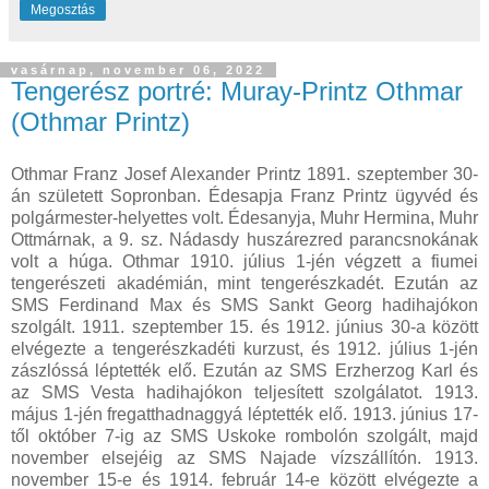
Megosztás
vasárnap, november 06, 2022
Tengerész portré: Muray-Printz Othmar
(Othmar Printz)
Othmar Franz Josef Alexander Printz 1891. szeptember 30-
án született Sopronban. Édesapja Franz Printz ügyvéd és
polgármester-helyettes volt. Édesanyja, Muhr Hermina, Muhr
Ottmárnak, a 9. sz. Nádasdy huszárezred parancsnokának
volt a húga. Othmar 1910. július 1-jén végzett a fiumei
tengerészeti akadémián, mint tengerészkadét. Ezután az
SMS Ferdinand Max és SMS Sankt Georg hadihajókon
szolgált. 1911. szeptember 15. és 1912. június 30-a között
elvégezte a tengerészkadéti kurzust, és 1912. július 1-jén
zászlóssá léptették elő. Ezután az SMS Erzherzog Karl és
az SMS Vesta hadihajókon teljesített szolgálatot. 1913.
május 1-jén fregatthadnaggyá léptették elő. 1913. június 17-
től október 7-ig az SMS Uskoke rombolón szolgált, majd
november elsejéig az SMS Najade vízszállítón. 1913.
november 15-e és 1914. február 14-e között elvégezte a