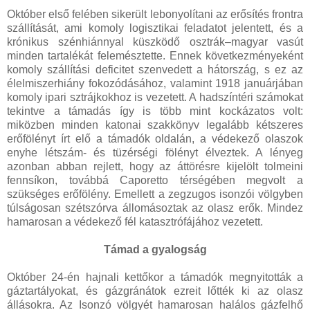
Október első felében sikerült lebonyolítani az erősítés frontra
szállítását, ami komoly logisztikai feladatot jelentett, és a
krónikus szénhiánnyal küszködő osztrák–magyar vasút
minden tartalékát felemésztette. Ennek következményeként
komoly szállítási deficitet szenvedett a hátország, s ez az
élelmiszerhiány fokozódásához, valamint 1918 januárjában
komoly ipari sztrájkokhoz is vezetett. A hadszíntéri számokat
tekintve a támadás így is több mint kockázatos volt:
miközben minden katonai szakkönyv legalább kétszeres
erőfölényt írt elő a támadók oldalán, a védekező olaszok
enyhe létszám- és tüzérségi fölényt élveztek. A lényeg
azonban abban rejlett, hogy az áttörésre kijelölt tolmeini
fennsíkon, továbbá Caporetto térségében megvolt a
szükséges erőfölény. Emellett a zegzugos isonzói völgyben
túlságosan szétszórva állomásoztak az olasz erők. Mindez
hamarosan a védekező fél katasztrófájához vezetett.
Támad a gyalogság
Október 24-én hajnali kettőkor a támadók megnyitották a
gáztartályokat, és gázgránátok ezreit lőtték ki az olasz
állásokra. Az Isonzó völgyét hamarosan halálos gázfelhő