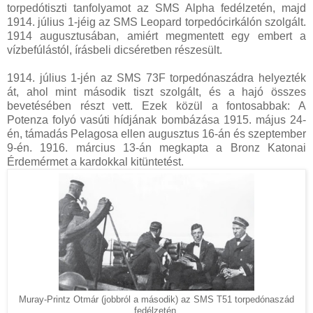
torpedótiszti tanfolyamot az SMS Alpha fedélzetén, majd
1914. július 1-jéig az SMS Leopard torpedócirkálón szolgált.
1914 augusztusában, amiért megmentett egy embert a
vízbefúlástól, írásbeli dicséretben részesült.
1914. július 1-jén az SMS 73F torpedónaszádra helyezték
át, ahol mint második tiszt szolgált, és a hajó összes
bevetésében részt vett. Ezek közül a fontosabbak: A
Potenza folyó vasúti hídjának bombázása 1915. május 24-
én, támadás Pelagosa ellen augusztus 16-án és szeptember
9-én. 1916. március 13-án megkapta a Bronz Katonai
Érdemérmet a kardokkal kitüntetést.
Muray-Printz Otmár (jobbról a második) az SMS T51 torpedónaszád
fedélzetén.