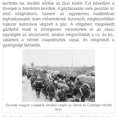
borította be, tovább sűrítve az őszi ködöt. Ezt követően a
lövegek is bömbölni kezdtek. A gáztámadás nem pusztán az
első világháború, hanem az egyetemes hadtörténet
leghatásosabb ilyen műveletének bizonyult: megközelítően
hatezer katonával végzett a gáz. A völgyben megrekedt
gázfelhő miatt is tömegesen menekültek el az olasz
egységek az arcvonalról, amikor megszólaltak a cs. és kir.,
valamint a német csapattisztek sípjai, és megindult a
gyalogsági támadás.
Osztrák-magyar csapatok október végén az Udine és Codroipo közötti
úton.