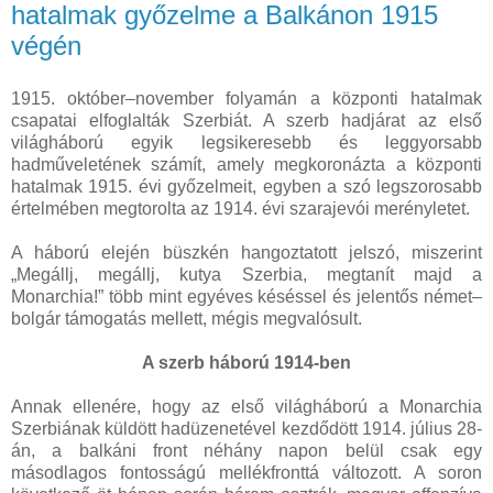
hatalmak győzelme a Balkánon 1915
végén
1915. október–november folyamán a központi hatalmak
csapatai elfoglalták Szerbiát. A szerb hadjárat az első
világháború egyik legsikeresebb és leggyorsabb
hadműveletének számít, amely megkoronázta a központi
hatalmak 1915. évi győzelmeit, egyben a szó legszorosabb
értelmében megtorolta az 1914. évi szarajevói merényletet.
A háború elején büszkén hangoztatott jelszó, miszerint
„Megállj, megállj, kutya Szerbia, megtanít majd a
Monarchia!” több mint egyéves késéssel és jelentős német–
bolgár támogatás mellett, mégis megvalósult.
A szerb háború 1914-ben
Annak ellenére, hogy az első világháború a Monarchia
Szerbiának küldött hadüzenetével kezdődött 1914. július 28-
án, a balkáni front néhány napon belül csak egy
másodlagos fontosságú mellékfronttá változott. A soron