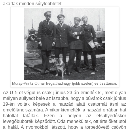
akartak minden súlytöbbletet.
Muray-Printz Otmár fregatthadnagy (jobb szélen) és tiszttársai.
Az U 5-öt végül is csak június 23-án emelték ki, mert olyan
mélyen süllyedt bele az iszapba, hogy a búvárok csak június
19-én voltak képesek a naszád alatt csatornát ásni az
emelőlánc számára. Amikor kiemelték, a naszád orrában hat
halottat találtak. Ezen a helyen az elsüllyedéskor
levegőbuborék képződött. Oda menekültek, ott érte őket utol
a halál. A nyomokból látszott, hogy a torpedóvető csövön