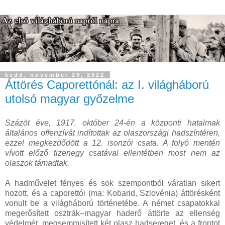
kedd, november 29, 2022
Áttörés Caporettónál: az I. világháború
utolsó magyar győzelme
Százöt éve, 1917. október 24-én a központi hatalmak
általános offenzívát indítottak az olaszországi hadszíntéren,
ezzel megkezdődött a 12. isonzói csata. A folyó mentén
vívott előző tizenegy csatával ellentétben most nem az
olaszok támadtak.
A hadművelet fényes és sok szempontból váratlan sikert
hozott, és a caporettói (ma: Kobarid, Szlovénia) áttörésként
vonult be a világháború történetébe. A német csapatokkal
megerősített osztrák–magyar haderő áttörte az ellenség
védelmét, megsemmisített két olasz hadsereget, és a frontot