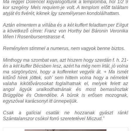
Ma reggel Dolencel kigyalogoltunk a templomba, hol 1/2 9
kor szegény Mels requiem-je volt. A templom előtt találtam
atyját és fivérét, kiknek így személyesen kondolálhattam.
Aztán elmentem a villába és a két kuffert feladtam per Eilgut
a következő címre: Franz von Horthy bei Báronin Veronika
Wien I Rosenbursenstrasse 4.
Reménylem stimmel a numerus, nem vagyok benne biztos.
Minthogy ma szombat van, azt hiszem hogy szerdán f. h. 21-
én a két kuffer Bécsben lesz, azért ha még nem írtál, jó volna
ma sürgönyözni, hogy a koffereket vegyék át. + Ma ismét
kitűnő hírek jöttek, soh' sem hittem volna hogy a németek
valaha kikötővárosokat foglalhatnak el, melyek felett az
angol ágyúk uralkodhatnának és most bemasíroztak
Brüggébe és Ostendébe. A búrok is erősen mozognak,
egyszóval karácsonyt itt ünnepeljük.
Csak a galíciai csaták ne hozzanak gyászt ránk!
Számtalanszor csókol forró szeretetével Miczud."