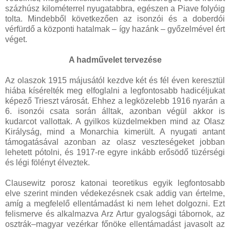
százhúsz kilométerrel nyugatabbra, egészen a Piave folyóig
tolta. Mindebből következően az isonzói és a doberdói
vérfürdő a központi hatalmak – így hazánk – győzelmével ért
véget.
A hadművelet tervezése
Az olaszok 1915 májusától kezdve két és fél éven keresztül
hiába kísérelték meg elfoglalni a legfontosabb hadicéljukat
képező Trieszt városát. Ehhez a legközelebb 1916 nyarán a
6. isonzói csata során álltak, azonban végül akkor is
kudarcot vallottak. A gyilkos küzdelmekben mind az Olasz
Királyság, mind a Monarchia kimerült. A nyugati antant
támogatásával azonban az olasz veszteségeket jobban
lehetett pótolni, és 1917-re egyre inkább erősödő tüzérségi
és légi fölényt élveztek.
Clausewitz porosz katonai teoretikus egyik legfontosabb
elve szerint minden védekezésnek csak addig van értelme,
amíg a megfelelő ellentámadást ki nem lehet dolgozni. Ezt
felismerve és alkalmazva Arz Artur gyalogsági tábornok, az
osztrák–magyar vezérkar főnöke ellentámadást javasolt az