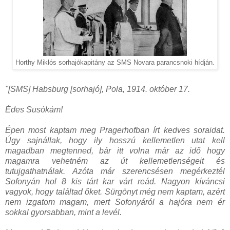
Horthy Miklós sorhajókapitány az SMS Novara parancsnoki hídján.
"[SMS] Habsburg [sorhajó], Pola, 1914. október 17.
Édes Susókám!
Épen most kaptam meg Pragerhofban írt kedves soraidat.
Úgy sajnállak, hogy ily hosszú kellemetlen utat kell
magadban megtenned, bár itt volna már az idő hogy
magamra vehetném az út kellemetlenségeit és
tutujgathatnálak. Azóta már szerencsésen megérkeztél
Sofonyán hol 8 kis tárt kar várt reád. Nagyon kíváncsi
vagyok, hogy találtad őket. Sürgönyt még nem kaptam, azért
nem izgatom magam, mert Sofonyáról a hajóra nem ér
sokkal gyorsabban, mint a levél.