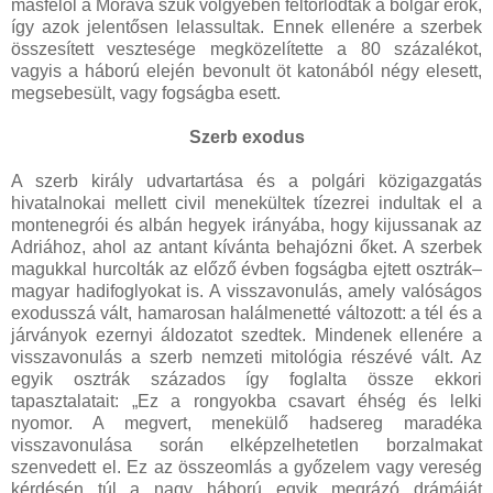
másfelől a Morava szűk völgyében feltorlódtak a bolgár erők,
így azok jelentősen lelassultak. Ennek ellenére a szerbek
összesített vesztesége megközelítette a 80 százalékot,
vagyis a háború elején bevonult öt katonából négy elesett,
megsebesült, vagy fogságba esett.
Szerb exodus
A szerb király udvartartása és a polgári közigazgatás
hivatalnokai mellett civil menekültek tízezrei indultak el a
montenegrói és albán hegyek irányába, hogy kijussanak az
Adriához, ahol az antant kívánta behajózni őket. A szerbek
magukkal hurcolták az előző évben fogságba ejtett osztrák–
magyar hadifoglyokat is. A visszavonulás, amely valóságos
exodusszá vált, hamarosan halálmenetté változott: a tél és a
járványok ezernyi áldozatot szedtek. Mindenek ellenére a
visszavonulás a szerb nemzeti mitológia részévé vált. Az
egyik osztrák százados így foglalta össze ekkori
tapasztalatait: „Ez a rongyokba csavart éhség és lelki
nyomor. A megvert, menekülő hadsereg maradéka
visszavonulása során elképzelhetetlen borzalmakat
szenvedett el. Ez az összeomlás a győzelem vagy vereség
kérdésén túl a nagy háború egyik megrázó drámáját