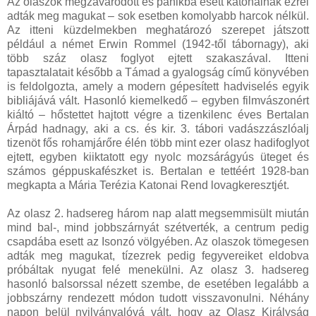
Az olaszok megzavarodott és pánikba esett katonáinak ezrei
adták meg magukat – sok esetben komolyabb harcok nélkül.
Az itteni küzdelmekben meghatározó szerepet játszott
például a német Erwin Rommel (1942-től tábornagy), aki
több száz olasz foglyot ejtett szakaszával. Itteni
tapasztalatait később a Támad a gyalogság című könyvében
is feldolgozta, amely a modern gépesített hadviselés egyik
bibliájává vált. Hasonló kiemelkedő – egyben filmvászonért
kiáltó – hőstettet hajtott végre a tizenkilenc éves Bertalan
Árpád hadnagy, aki a cs. és kir. 3. tábori vadászzászlóalj
tizenöt fős rohamjárőre élén több mint ezer olasz hadifoglyot
ejtett, egyben kiiktatott egy nyolc mozsárágyús üteget és
számos géppuskafészket is. Bertalan e tettéért 1928-ban
megkapta a Mária Terézia Katonai Rend lovagkeresztjét.
Az olasz 2. hadsereg három nap alatt megsemmisült miután
mind bal-, mind jobbszárnyát szétverték, a centrum pedig
csapdába esett az Isonzó völgyében. Az olaszok tömegesen
adták meg magukat, tízezrek pedig fegyvereiket eldobva
próbáltak nyugat felé menekülni. Az olasz 3. hadsereg
hasonló balsorssal nézett szembe, de esetében legalább a
jobbszárny rendezett módon tudott visszavonulni. Néhány
napon belül nyilvánvalóvá vált, hogy az Olasz Királyság