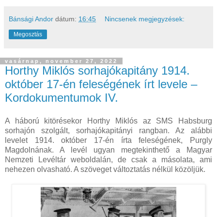
Bánsági Andor
dátum:
16:45
Nincsenek megjegyzések:
Megosztás
vasárnap, november 27, 2022
Horthy Miklós sorhajókapitány 1914.
október 17-én feleségének írt levele –
Kordokumentumok IV.
A háború kitörésekor Horthy Miklós az SMS Habsburg
sorhajón szolgált, sorhajókapitányi rangban. Az alábbi
levelet 1914. október 17-én írta feleségének, Purgly
Magdolnának. A levél ugyan megtekinthető a Magyar
Nemzeti Levéltár weboldalán, de csak a másolata, ami
nehezen olvasható. A szöveget változtatás nélkül közöljük.