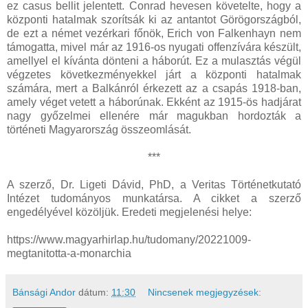
ez casus bellit jelentett. Conrad hevesen követelte, hogy a
központi hatalmak szorítsák ki az antantot Görögországból,
de ezt a német vezérkari főnök, Erich von Falkenhayn nem
támogatta, mivel már az 1916-os nyugati offenzívára készült,
amellyel el kívánta dönteni a háborút. Ez a mulasztás végül
végzetes következményekkel járt a központi hatalmak
számára, mert a Balkánról érkezett az a csapás 1918-ban,
amely véget vetett a háborúnak. Ekként az 1915-ös hadjárat
nagy győzelmei ellenére már magukban hordozták a
történeti Magyarország összeomlását.
***
A szerző, Dr. Ligeti Dávid, PhD, a Veritas Történetkutató
Intézet tudományos munkatársa. A cikket a szerző
engedélyével közöljük. Eredeti megjelenési helye:
https://www.magyarhirlap.hu/tudomany/20221009-
megtanitotta-a-monarchia
Bánsági Andor
dátum:
11:30
Nincsenek megjegyzések: