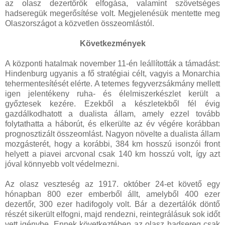
az olasz dezertőrök elfogása, valamint szövetséges
hadseregük megerősítése volt. Megjelenésük mentette meg
Olaszországot a közvetlen összeomlástól.
Következmények
A központi hatalmak november 11-én leállították a támadást:
Hindenburg ugyanis a fő stratégiai célt, vagyis a Monarchia
tehermentesítését elérte. A tetemes fegyverzsákmány mellett
igen jelentékeny ruha- és élelmiszerkészlet került a
győztesek kezére. Ezekből a készletekből fél évig
gazdálkodhatott a dualista állam, amely ezzel tovább
folytathatta a háborút, és elkerülte az év végére korábban
prognosztizált összeomlást. Nagyon növelte a dualista állam
mozgásterét, hogy a korábbi, 384 km hosszú isonzói front
helyett a piavei arcvonal csak 140 km hosszú volt, így azt
jóval könnyebb volt védelmezni.
Az olasz veszteség az 1917. október 24-et követő egy
hónapban 800 ezer emberből állt, amelyből 400 ezer
dezertőr, 300 ezer hadifogoly volt. Bár a dezertálók döntő
részét sikerült elfogni, majd rendezni, reintegrálásuk sok időt
vett igénybe. Ennek következtében az olasz hadsereg csak