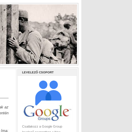
LEVELEZŐ CSOPORT
ak az
entén
Csatlakozz a Google Group
 (ma: