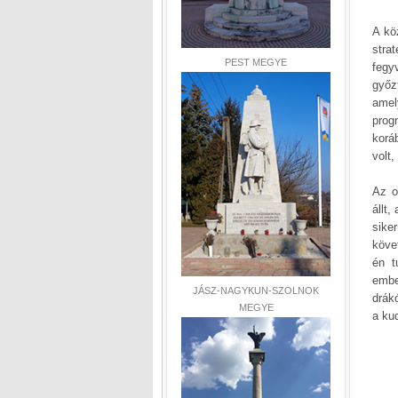
A kö
stra
PEST MEGYE
fegy
győz
amel
prog
korá
volt,
Az o
állt,
sike
köve
én t
embe
JÁSZ-NAGYKUN-SZOLNOK
drák
MEGYE
a ku