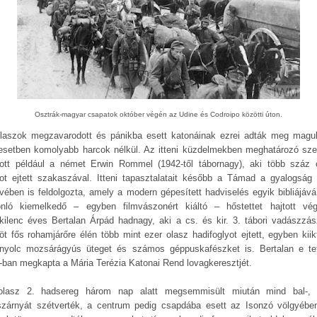
Osztrák-magyar csapatok október végén az Udine és Codroipo közötti úton.
laszok megzavarodott és pánikba esett katonáinak ezrei adták meg magu
esetben komolyabb harcok nélkül. Az itteni küzdelmekben meghatározó sze
zott például a német Erwin Rommel (1942-től tábornagy), aki több száz 
yot ejtett szakaszával. Itteni tapasztalatait később a Támad a gyalogság
vében is feldolgozta, amely a modern gépesített hadviselés egyik bibliájává 
nló kiemelkedő – egyben filmvászonért kiáltó – hőstettet hajtott vé
nkilenc éves Bertalan Árpád hadnagy, aki a cs. és kir. 3. tábori vadászzász
nöt fős rohamjárőre élén több mint ezer olasz hadifoglyot ejtett, egyben kiikt
nyolc mozsárágyús üteget és számos géppuskafészket is. Bertalan e tet
-ban megkapta a Mária Terézia Katonai Rend lovagkeresztjét.
lasz 2. hadsereg három nap alatt megsemmisült miután mind bal-,
szárnyát szétverték, a centrum pedig csapdába esett az Isonzó völgyébe