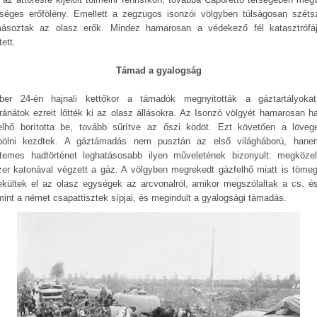
séges erőfölény. Emellett a zegzugos isonzói völgyben túlságosan széts
másoztak az olasz erők. Mindez hamarosan a védekező fél katasztrófá
ett.
Támad a gyalogság
ber 24-én hajnali kettőkor a támadók megnyitották a gáztartályoka
ránátok ezreit lőtték ki az olasz állásokra. Az Isonzó völgyét hamarosan ha
elhő borította be, tovább sűrítve az őszi ködöt. Ezt követően a löveg
ölni kezdtek. A gáztámadás nem pusztán az első világháború, han
temes hadtörténet leghatásosabb ilyen műveletének bizonyult: megközel
zer katonával végzett a gáz. A völgyben megrekedt gázfelhő miatt is töme
kültek el az olasz egységek az arcvonalról, amikor megszólaltak a cs. és 
mint a német csapattisztek sípjai, és megindult a gyalogsági támadás.