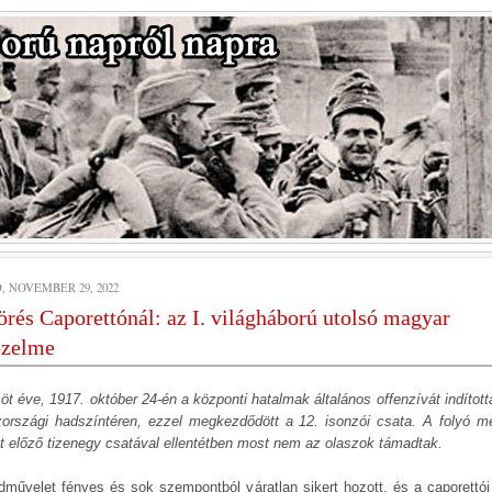
, NOVEMBER 29, 2022
örés Caporettónál: az I. világháború utolsó magyar
őzelme
öt éve, 1917. október 24-én a központi hatalmak általános offenzívát indított
zországi hadszíntéren, ezzel megkezdődött a 12. isonzói csata. A folyó m
tt előző tizenegy csatával ellentétben most nem az olaszok támadtak.
dművelet fényes és sok szempontból váratlan sikert hozott, és a caporettói