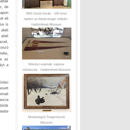
áltak
e, de
napon
SMS Szent István - 100 éves
ét éli
hadisír az Adriai-tenger mélyén -
sa is
Hadtörténeti Múzeum
alatt
alatt
zait,
sonzó
elte,
sa az
Művész-katonák, katona-
lyt a
művészek - Hadtörténeti Múzeum
riási
esett
nnali
ancia
tőrök
tette
Montenegrói Tengerészeti
Múzeum