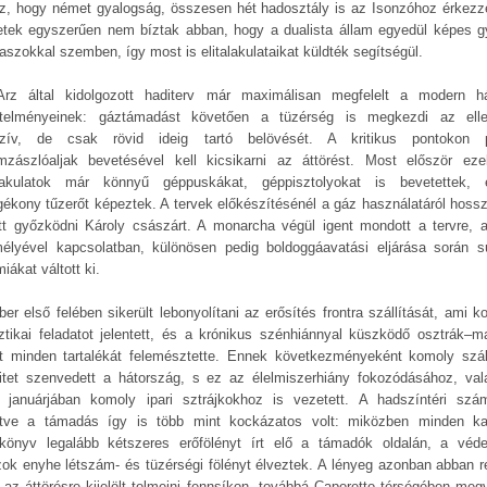
z, hogy német gyalogság, összesen hét hadosztály is az Isonzóhoz érkezz
tek egyszerűen nem bíztak abban, hogy a dualista állam egyedül képes g
laszokkal szemben, így most is elitalakulataikat küldték segítségül.
rz által kidolgozott haditerv már maximálisan megfelelt a modern h
telményeinek: gáztámadást követően a tüzérség is megkezdi az ell
nzív, de csak rövid ideig tartó belövését. A kritikus pontokon 
mzászlóaljak bevetésével kell kicsikarni az áttörést. Most először ez
alakulatok már könnyű géppuskákat, géppisztolyokat is bevetettek, 
ékony tűzerőt képeztek. A tervek előkészítésénél a gáz használatáról hoss
ett győzködni Károly császárt. A monarcha végül igent mondott a tervre, 
élyével kapcsolatban, különösen pedig boldoggáavatási eljárása során s
iákat váltott ki.
ber első felében sikerült lebonyolítani az erősítés frontra szállítását, ami k
sztikai feladatot jelentett, és a krónikus szénhiánnyal küszködő osztrák–m
t minden tartalékát felemésztette. Ennek következményeként komoly száll
citet szenvedett a hátország, s ez az élelmiszerhiány fokozódásához, val
 januárjában komoly ipari sztrájkokhoz is vezetett. A hadszíntéri szá
ntve a támadás így is több mint kockázatos volt: miközben minden ka
könyv legalább kétszeres erőfölényt írt elő a támadók oldalán, a véd
zok enyhe létszám- és tüzérségi fölényt élveztek. A lényeg azonban abban rej
 az áttörésre kijelölt tolmeini fennsíkon, továbbá Caporetto térségében megv