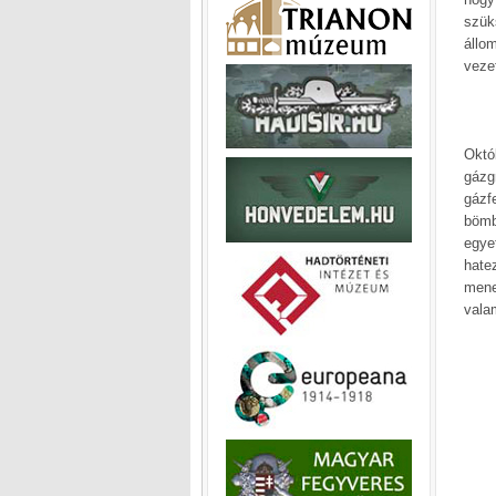
szük
állo
vezet
Októ
gázg
gázf
bömb
egye
hate
mene
vala