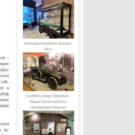
Heeresgeschichtliches Museum -
Bécs
kat –
repet
olasz
 című
vált.
gre a
lóalj
Fürdőélet a Nagy Háborúban -
atott
Magyar Kereskedelmi és
téért
Vendéglátóipari Múzeum
 mind
n. Az