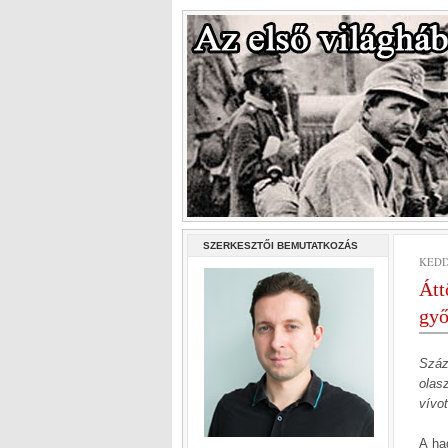
SZERKESZTŐI BEMUTATKOZÁS
KEDD
Átt
gy
Száz
olas
vívo
A ha