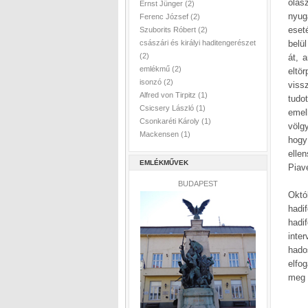
olas
Ernst Jünger
(2)
nyug
Ferenc József
(2)
eset
Szuborits Róbert
(2)
császári és királyi haditengerészet
belül
(2)
át, 
emlékmű
(2)
eltö
isonzó
(2)
viss
Alfred von Tirpitz
(1)
tudo
Csicsery László
(1)
emel
Csonkaréti Károly
(1)
völg
Mackensen
(1)
hogy
elle
EMLÉKMŰVEK
Piave
BUDAPEST
Októ
hadi
hadi
inte
hado
elfo
meg 