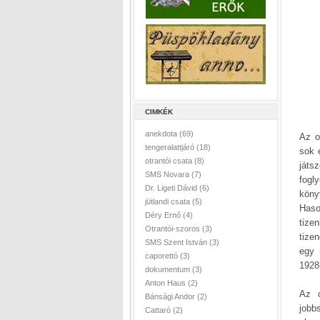
CIMKÉK
anekdota
(69)
Az o
tengeralattjáró
(18)
sok 
otrantói csata
(8)
játs
SMS Novara
(7)
fogl
Dr. Ligeti Dávid
(6)
köny
jütlandi csata
(5)
Haso
Déry Ernő
(4)
tize
Otrantói-szoros
(3)
tize
SMS Szent István
(3)
egy 
caporettó
(3)
1928
dokumentum
(3)
Anton Haus
(2)
Az o
Bánsági Andor
(2)
jobb
Cattaró
(2)