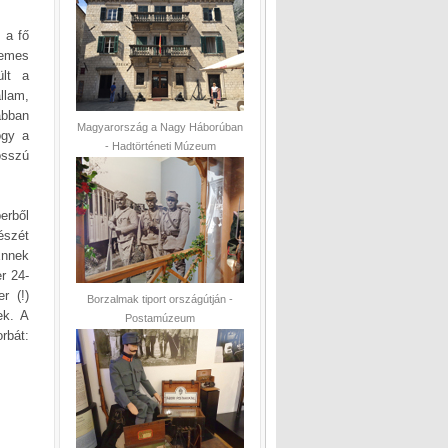
 a fő
temes
ült a
llam,
ábban
Magyarország a Nagy Háborúban
ogy a
- Hadtörténeti Múzeum
osszú
erből
részét
Ennek
r 24-
r (!)
Borzalmak tiport országútján -
ek. A
Postamúzeum
rbát: