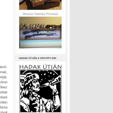
Muzeum Twierdzy Przemysl
HADAK ÚTJÁN A SPOTIFY-ON!
ámít.
mnak,
tját,
síkon
Olasz
orbát
ntant
módon
 Róma
ióval