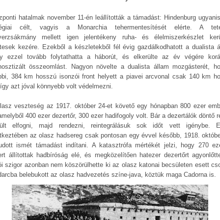
zponti hatalmak november 11-én leállították a támadást: Hindenburg ugyanis
tégiai célt, vagyis a Monarchia tehermentesítését elérte. A te
verzsákmány mellett igen jelentékeny ruha- és élelmiszerkészlet ker
tesek kezére. Ezekből a készletekből fél évig gazdálkodhatott a dualista á
y ezzel tovább folytathatta a háborút, és elkerülte az év végére kor
nosztizált összeomlást. Nagyon növelte a dualista állam mozgásterét, h
bbi, 384 km hosszú isonzói front helyett a piavei arcvonal csak 140 km h
 így azt jóval könnyebb volt védelmezni.
lasz veszteség az 1917. október 24-et követő egy hónapban 800 ezer emb
 amelyből 400 ezer dezertőr, 300 ezer hadifogoly volt. Bár a dezertálók döntő 
rült elfogni, majd rendezni, reintegrálásuk sok időt vett igénybe. 
tkeztében az olasz hadsereg csak pontosan egy évvel később, 1918. októbe
udott ismét támadást indítani. A katasztrófa mértékét jelzi, hogy 270 eze
rt állítottak hadbíróság elé, és megközelítően hatezer dezertőrt agyonlőtt
ói szigor azonban nem köszörülhette ki az olasz katonai becsületen esett cso
darcba belebukott az olasz hadvezetés színe-java, köztük maga Cadorna is.