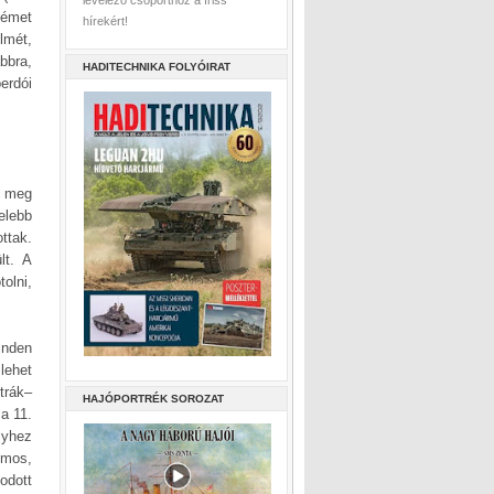
levelező csoporthoz a friss
német
hírekért!
lmét,
bbra,
HADITECHNIKA FOLYÓIRAT
erdói
k meg
elebb
ttak.
lt. A
olni,
inden
lehet
trák–
HAJÓPORTRÉK SOROZAT
a 11.
lyhez
lmos,
odott