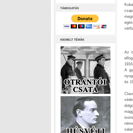
Koba
TÁMOGATÁS
csap
megs
egés
vérf
KIEMELT TÉMÁK
Az o
elfo
1916
A gy
nyug
és 19
Clau
véde
dolg
magy
ison
néme
vala