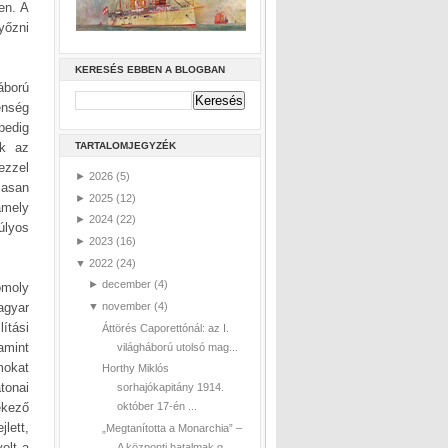
en. A
yőzni
KERESÉS EBBEN A BLOGBAN
áború
enség
pedig
ek az
TARTALOMJEGYZÉK
ezzel
►
2026
(5)
zasan
►
2025
(12)
amely
►
2024
(22)
úlyos
►
2023
(16)
▼
2022
(24)
►
december
(4)
omoly
agyar
▼
november
(4)
ítási
Áttörés Caporettónál: az I.
amint
világháború utolsó mag...
mokat
Horthy Miklós
tonai
sorhajókapitány 1914.
ekező
október 17-én ...
lett,
„Megtanította a Monarchia” –
olt a
A központi hatalmak g...