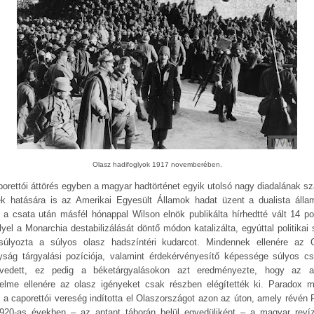
Olasz hadifoglyok 1917 novemberében.
porettói áttörés egyben a magyar hadtörténet egyik utolsó nagy diadalának sz
k hatására is az Amerikai Egyesült Államok hadat üzent a dualista álla
 a csata után másfél hónappal Wilson elnök publikálta hírhedtté vált 14 pon
lyel a Monarchia destabilizálását döntő módon katalizálta, egyúttal politikai 
nsúlyozta a súlyos olasz hadszíntéri kudarcot. Mindennek ellenére az 
lyság tárgyalási pozíciója, valamint érdekérvényesítő képessége súlyos cs
vedett, ez pedig a béketárgyalásokon azt eredményezte, hogy az a
elme ellenére az olasz igényeket csak részben elégítették ki. Paradox 
t a caporettói vereség indította el Olaszországot azon az úton, amely révén
920-as években ‒ az antant táborán belül egyedüliként – a magyar revíz