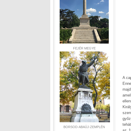
FEJÉR MEGYE
A ca
Enne
majd
amel
elle
Kirá
szen
győz
tehá
BORSOD-ABAÚJ-ZEMPLÉN
az 1