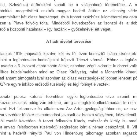
rid, Szlovénia) áttörésként vonult be a világháború történetébe. A 
atokkal megerősített osztrák–magyar haderő áttörte az ellenség véde
emmisített két olasz hadsereget, és a frontot százhúsz kilométerrel nyugata
zen a Piave folyóig tolta. Mindebből következően az isonzói és a dob
ürdő a központi hatalmak – így hazánk – győzelmével ért véget.
A hadművelet tervezése
laszok 1915 májusától kezdve két és fél éven keresztül hiába kísérelté
glalni a legfontosabb hadicéljukat képező Trieszt városát. Ehhez a legköz
 nyarán a 6. isonzói csata során álltak, azonban végül akkor is kudarcot vallo
ilkos küzdelmekben mind az Olasz Királyság, mind a Monarchia kimerü
ati antant támogatásával azonban az olasz veszteségeket jobban lehetett pót
17-re egyre inkább erősödő tüzérségi és légi fölényt élveztek.
sewitz porosz katonai teoretikus egyik legfontosabb elve szerint m
kezésnek csak addig van értelme, amíg a megfelelő ellentámadást ki nem 
ozni. Ezt felismerve és alkalmazva Arz Artur gyalogsági tábornok, az osz
ar vezérkar főnöke ellentámadást javasolt az Isonzó völgyében, közvetlenül 
zói csatát követően. A tervet felkarolta Károly császár és király is, ame
t anyagi (elsősorban tüzérségi) segítséget kért a német császártól. II. Vi
mint a haderőt irányító Paul von Hindenburg tábornagy azonban ragaszk