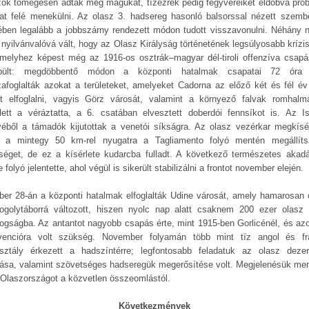
zok tömegesen adták meg magukat, tízezrek pedig fegyvereiket eldobva prób
at felé menekülni. Az olasz 3. hadsereg hasonló balsorssal nézett szemb
ében legalább a jobbszárny rendezett módon tudott visszavonulni. Néhány 
 nyilvánvalóvá vált, hogy az Olasz Királyság történetének legsúlyosabb krízis
amelyhez képest még az 1916-os osztrák–magyar dél-tiroli offenzíva csapá
rpült: megdöbbentő módon a központi hatalmak csapatai 72 óra 
zafoglalták azokat a területeket, amelyeket Cadorna az előző két és fél év 
tt elfoglalni, vagyis Görz városát, valamint a környező falvak romhalma
lett a véráztatta, a 6. csatában elvesztett doberdói fennsíkot is. Az I
yéből a támadók kijutottak a venetói síkságra. Az olasz vezérkar megkísér
 a mintegy 50 km-rel nyugatra a Tagliamento folyó mentén megállít
nséget, de ez a kísérlete kudarcba fulladt. A következő természetes akadá
 folyó jelentette, ahol végül is sikerült stabilizálni a frontot november elején.
ber 28-án a központi hatalmak elfoglalták Udine városát, amely hamarosan ó
fogolytáborrá változott, hiszen nyolc nap alatt csaknem 200 ezer olasz 
fogságba. Az antantot nagyobb csapás érte, mint 1915-ben Gorlicénél, és azo
rvencióra volt szükség. November folyamán több mint tíz angol és fr
sztály érkezett a hadszíntérre; legfontosabb feladatuk az olasz dezer
gása, valamint szövetséges hadseregük megerősítése volt. Megjelenésük men
Olaszországot a közvetlen összeomlástól.
Következmények