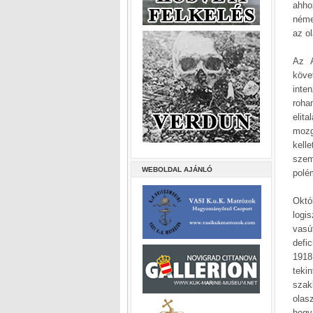
ahho
néme
az o
Az A
köve
inte
roha
elit
mozg
kell
szem
WEBOLDAL AJÁNLÓ
polém
Októ
logi
vasú
defi
1918
teki
szak
olas
hogy