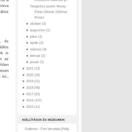
zórva
Tengerész portré: Muray-
jához
Printz Othmar (Othmar
Printz)
►
október
(3)
►
augusztus
(1)
►
július
(3)
t, és
►
április
(2)
lálos
►
március
(4)
ek is
►
február
(2)
em az
►
január
(1)
ítően
►
2021
(12)
gesen
►
2020
(15)
kir.,
►
2019
(21)
►
2018
(56)
►
2017
(53)
►
2016
(107)
►
2015
(11)
KIÁLLÍTÁSOK ÉS MÚZEUMOK
Gallerion - Fort Verudela (Póla)