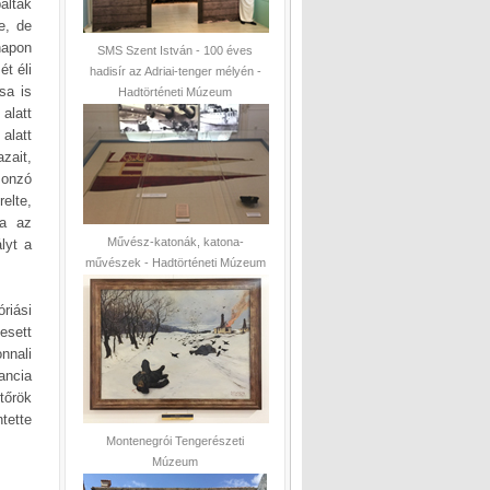
áltak
e, de
napon
SMS Szent István - 100 éves
ét éli
hadisír az Adriai-tenger mélyén -
sa is
Hadtörténeti Múzeum
alatt
alatt
zait,
sonzó
elte,
sa az
Művész-katonák, katona-
lyt a
művészek - Hadtörténeti Múzeum
riási
esett
nnali
ancia
tőrök
tette
Montenegrói Tengerészeti
Múzeum