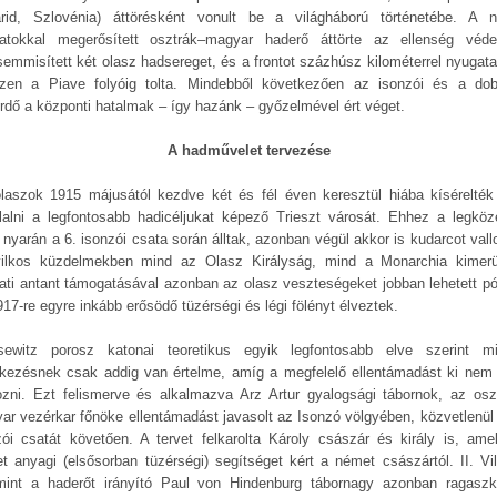
rid, Szlovénia) áttörésként vonult be a világháború történetébe. A 
atokkal megerősített osztrák–magyar haderő áttörte az ellenség véde
emmisített két olasz hadsereget, és a frontot százhúsz kilométerrel nyugata
zen a Piave folyóig tolta. Mindebből következően az isonzói és a dob
ürdő a központi hatalmak – így hazánk – győzelmével ért véget.
A hadművelet tervezése
laszok 1915 májusától kezdve két és fél éven keresztül hiába kísérelté
glalni a legfontosabb hadicéljukat képező Trieszt városát. Ehhez a legköz
 nyarán a 6. isonzói csata során álltak, azonban végül akkor is kudarcot vallo
ilkos küzdelmekben mind az Olasz Királyság, mind a Monarchia kimerü
ati antant támogatásával azonban az olasz veszteségeket jobban lehetett pót
17-re egyre inkább erősödő tüzérségi és légi fölényt élveztek.
sewitz porosz katonai teoretikus egyik legfontosabb elve szerint m
kezésnek csak addig van értelme, amíg a megfelelő ellentámadást ki nem 
ozni. Ezt felismerve és alkalmazva Arz Artur gyalogsági tábornok, az osz
ar vezérkar főnöke ellentámadást javasolt az Isonzó völgyében, közvetlenül 
zói csatát követően. A tervet felkarolta Károly császár és király is, ame
t anyagi (elsősorban tüzérségi) segítséget kért a német császártól. II. Vi
mint a haderőt irányító Paul von Hindenburg tábornagy azonban ragaszk