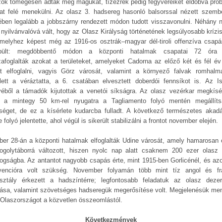
zok tömegesen adták meg magukat, tízezrek pedig fegyvereiket eldobva prób
at felé menekülni. Az olasz 3. hadsereg hasonló balsorssal nézett szemb
ében legalább a jobbszárny rendezett módon tudott visszavonulni. Néhány 
 nyilvánvalóvá vált, hogy az Olasz Királyság történetének legsúlyosabb krízis
amelyhez képest még az 1916-os osztrák–magyar dél-tiroli offenzíva csapá
rpült: megdöbbentő módon a központi hatalmak csapatai 72 óra 
zafoglalták azokat a területeket, amelyeket Cadorna az előző két és fél év 
tt elfoglalni, vagyis Görz városát, valamint a környező falvak romhalma
lett a véráztatta, a 6. csatában elvesztett doberdói fennsíkot is. Az I
yéből a támadók kijutottak a venetói síkságra. Az olasz vezérkar megkísér
 a mintegy 50 km-rel nyugatra a Tagliamento folyó mentén megállít
nséget, de ez a kísérlete kudarcba fulladt. A következő természetes akadá
 folyó jelentette, ahol végül is sikerült stabilizálni a frontot november elején.
ber 28-án a központi hatalmak elfoglalták Udine városát, amely hamarosan ó
fogolytáborrá változott, hiszen nyolc nap alatt csaknem 200 ezer olasz 
fogságba. Az antantot nagyobb csapás érte, mint 1915-ben Gorlicénél, és azo
rvencióra volt szükség. November folyamán több mint tíz angol és fr
sztály érkezett a hadszíntérre; legfontosabb feladatuk az olasz dezer
gása, valamint szövetséges hadseregük megerősítése volt. Megjelenésük men
Olaszországot a közvetlen összeomlástól.
Következmények