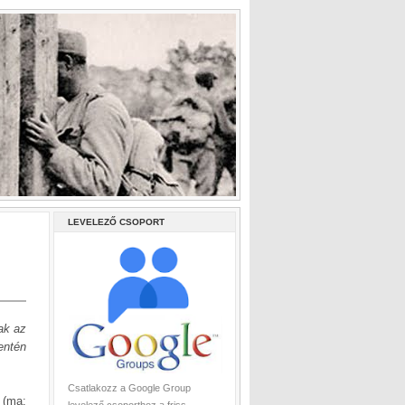
LEVELEZŐ CSOPORT
ak az
entén
Csatlakozz a Google Group
 (ma: