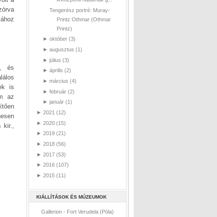
zórva
Tengerész portré: Muray-
jához
Printz Othmar (Othmar
Printz)
►
október
(3)
►
augusztus
(1)
►
július
(3)
t, és
►
április
(2)
lálos
►
március
(4)
ek is
►
február
(2)
em az
►
január
(1)
ítően
►
2021
(12)
gesen
►
2020
(15)
kir.,
►
2019
(21)
►
2018
(56)
►
2017
(53)
►
2016
(107)
►
2015
(11)
KIÁLLÍTÁSOK ÉS MÚZEUMOK
Gallerion - Fort Verudela (Póla)