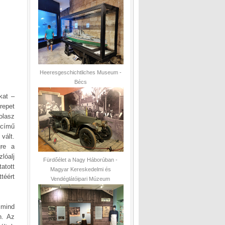
Heeresgeschichtliches Museum -
Bécs
kat –
repet
olasz
 című
vált.
gre a
lóalj
Fürdőélet a Nagy Háborúban -
atott
Magyar Kereskedelmi és
téért
Vendéglátóipari Múzeum
 mind
n. Az