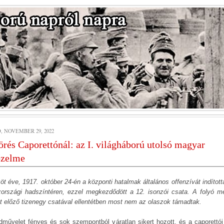
, NOVEMBER 29, 2022
örés Caporettónál: az I. világháború utolsó magyar
őzelme
öt éve, 1917. október 24-én a központi hatalmak általános offenzívát indított
zországi hadszíntéren, ezzel megkezdődött a 12. isonzói csata. A folyó m
tt előző tizenegy csatával ellentétben most nem az olaszok támadtak.
dművelet fényes és sok szempontból váratlan sikert hozott, és a caporettói