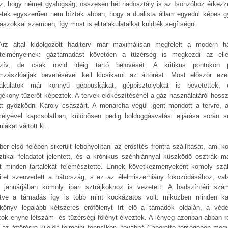
z, hogy német gyalogság, összesen hét hadosztály is az Isonzóhoz érkezz
tek egyszerűen nem bíztak abban, hogy a dualista állam egyedül képes g
laszokkal szemben, így most is elitalakulataikat küldték segítségül.
rz által kidolgozott haditerv már maximálisan megfelelt a modern h
telményeinek: gáztámadást követően a tüzérség is megkezdi az ell
nzív, de csak rövid ideig tartó belövését. A kritikus pontokon 
mzászlóaljak bevetésével kell kicsikarni az áttörést. Most először ez
alakulatok már könnyű géppuskákat, géppisztolyokat is bevetettek, 
ékony tűzerőt képeztek. A tervek előkészítésénél a gáz használatáról hoss
ett győzködni Károly császárt. A monarcha végül igent mondott a tervre, 
élyével kapcsolatban, különösen pedig boldoggáavatási eljárása során s
iákat váltott ki.
ber első felében sikerült lebonyolítani az erősítés frontra szállítását, ami k
sztikai feladatot jelentett, és a krónikus szénhiánnyal küszködő osztrák–m
t minden tartalékát felemésztette. Ennek következményeként komoly száll
citet szenvedett a hátország, s ez az élelmiszerhiány fokozódásához, val
 januárjában komoly ipari sztrájkokhoz is vezetett. A hadszíntéri szá
ntve a támadás így is több mint kockázatos volt: miközben minden ka
könyv legalább kétszeres erőfölényt írt elő a támadók oldalán, a véd
zok enyhe létszám- és tüzérségi fölényt élveztek. A lényeg azonban abban rej
 az áttörésre kijelölt tolmeini fennsíkon, továbbá Caporetto térségében megv