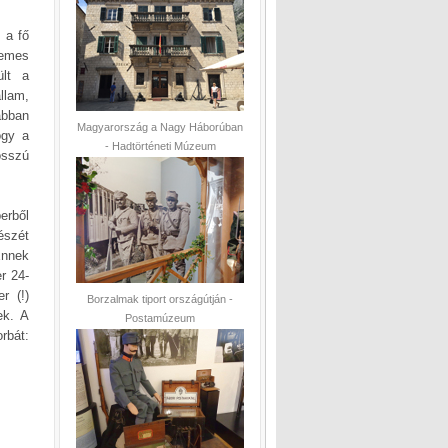
 a fő
temes
ült a
llam,
ábban
Magyarország a Nagy Háborúban
ogy a
- Hadtörténeti Múzeum
osszú
erből
részét
Ennek
r 24-
r (!)
Borzalmak tiport országútján -
ek. A
Postamúzeum
rbát: