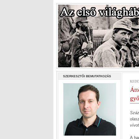
SZERKESZTŐI BEMUTATKOZÁS
KEDD
Átt
gy
Száz
olas
vívo
A ha