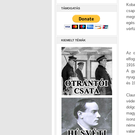
Koba
TÁMOGATÁS
csap
megs
egés
vérf
KIEMELT TÉMÁK
Az o
elfo
1916
A gy
nyug
és 19
Clau
véde
dolg
magy
ison
néme
vala