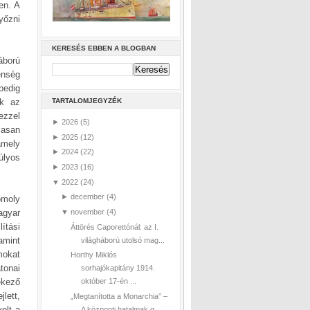
en. A
yőzni
KERESÉS EBBEN A BLOGBAN
áború
enség
pedig
ek az
TARTALOMJEGYZÉK
ezzel
►
2026
(5)
zasan
►
2025
(12)
amely
►
2024
(22)
úlyos
►
2023
(16)
▼
2022
(24)
►
december
(4)
omoly
agyar
▼
november
(4)
ítási
Áttörés Caporettónál: az I.
amint
világháború utolsó mag...
mokat
Horthy Miklós
tonai
sorhajókapitány 1914.
ekező
október 17-én ...
lett,
„Megtanította a Monarchia” –
olt a
A központi hatalmak g...