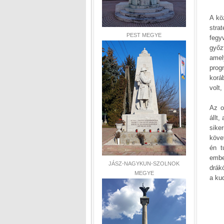
A kö
stra
PEST MEGYE
fegy
győz
amel
prog
korá
volt,
Az o
állt,
sike
köve
én t
embe
JÁSZ-NAGYKUN-SZOLNOK
drák
MEGYE
a ku