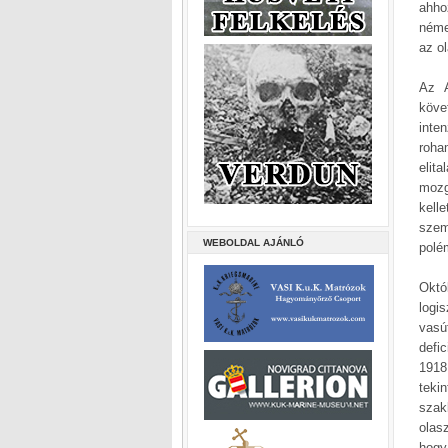
ahho
néme
az o
Az A
köve
inte
roha
elit
mozg
kell
szem
WEBOLDAL AJÁNLÓ
polém
Októ
logi
vasú
defi
1918
teki
szak
olas
hogy