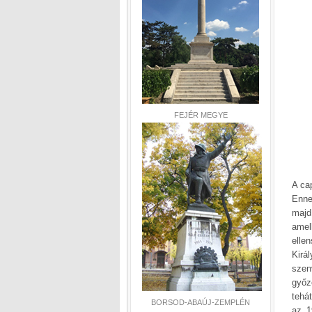
FEJÉR MEGYE
A ca
Enne
majd
amel
elle
Kirá
szen
győz
tehá
BORSOD-ABAÚJ-ZEMPLÉN
az 1