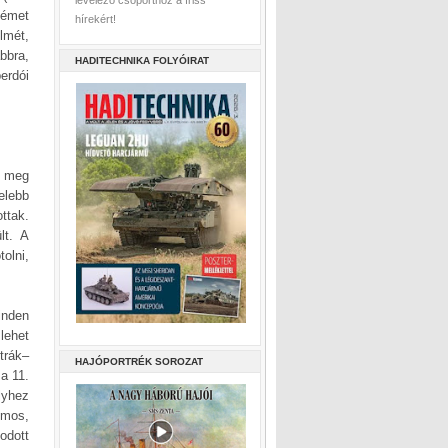
levelező csoporthoz a friss
német
hírekért!
lmét,
bbra,
HADITECHNIKA FOLYÓIRAT
erdói
k meg
elebb
ttak.
lt. A
olni,
inden
lehet
trák–
HAJÓPORTRÉK SOROZAT
a 11.
lyhez
lmos,
odott