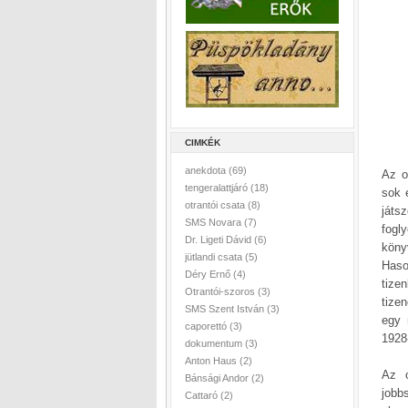
CIMKÉK
anekdota
(69)
Az o
tengeralattjáró
(18)
sok 
otrantói csata
(8)
játs
SMS Novara
(7)
fogl
Dr. Ligeti Dávid
(6)
köny
jütlandi csata
(5)
Haso
Déry Ernő
(4)
tize
Otrantói-szoros
(3)
tize
SMS Szent István
(3)
egy 
caporettó
(3)
1928
dokumentum
(3)
Anton Haus
(2)
Az o
Bánsági Andor
(2)
jobb
Cattaró
(2)