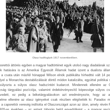
Olasz hadifoglyok 1917 novemberében.
porettói áttörés egyben a magyar hadtörténet egyik utolsó nagy diadalának sz
k hatására is az Amerikai Egyesült Államok hadat üzent a dualista álla
 a csata után másfél hónappal Wilson elnök publikálta hírhedtté vált 14 pon
lyel a Monarchia destabilizálását döntő módon katalizálta, egyúttal politikai 
nsúlyozta a súlyos olasz hadszíntéri kudarcot. Mindennek ellenére az 
lyság tárgyalási pozíciója, valamint érdekérvényesítő képessége súlyos cs
vedett, ez pedig a béketárgyalásokon azt eredményezte, hogy az a
elme ellenére az olasz igényeket csak részben elégítették ki. Paradox 
t a caporettói vereség indította el Olaszországot azon az úton, amely révén
920-as években ‒ az antant táborán belül egyedüliként – a magyar revíz