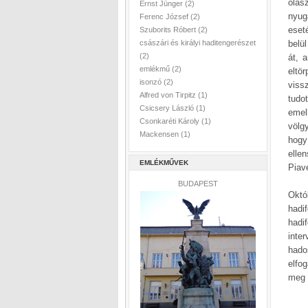
olas
Ernst Jünger
(2)
nyug
Ferenc József
(2)
eset
Szuborits Róbert
(2)
császári és királyi haditengerészet
belül
(2)
át, 
emlékmű
(2)
eltö
isonzó
(2)
viss
Alfred von Tirpitz
(1)
tudo
Csicsery László
(1)
emel
Csonkaréti Károly
(1)
völg
Mackensen
(1)
hogy
elle
EMLÉKMŰVEK
Piave
BUDAPEST
Októ
hadi
hadi
inte
hado
elfo
meg 