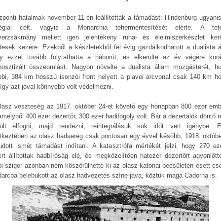
zponti hatalmak november 11-én leállították a támadást: Hindenburg ugyanis
tégiai célt, vagyis a Monarchia tehermentesítését elérte. A te
verzsákmány mellett igen jelentékeny ruha- és élelmiszerkészlet ker
tesek kezére. Ezekből a készletekből fél évig gazdálkodhatott a dualista á
y ezzel tovább folytathatta a háborút, és elkerülte az év végére kor
nosztizált összeomlást. Nagyon növelte a dualista állam mozgásterét, h
bbi, 384 km hosszú isonzói front helyett a piavei arcvonal csak 140 km h
 így azt jóval könnyebb volt védelmezni.
lasz veszteség az 1917. október 24-et követő egy hónapban 800 ezer emb
 amelyből 400 ezer dezertőr, 300 ezer hadifogoly volt. Bár a dezertálók döntő 
rült elfogni, majd rendezni, reintegrálásuk sok időt vett igénybe. 
tkeztében az olasz hadsereg csak pontosan egy évvel később, 1918. októbe
udott ismét támadást indítani. A katasztrófa mértékét jelzi, hogy 270 eze
rt állítottak hadbíróság elé, és megközelítően hatezer dezertőrt agyonlőtt
ói szigor azonban nem köszörülhette ki az olasz katonai becsületen esett cso
darcba belebukott az olasz hadvezetés színe-java, köztük maga Cadorna is.