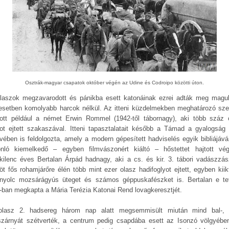
Osztrák-magyar csapatok október végén az Udine és Codroipo közötti úton.
laszok megzavarodott és pánikba esett katonáinak ezrei adták meg magu
esetben komolyabb harcok nélkül. Az itteni küzdelmekben meghatározó sze
zott például a német Erwin Rommel (1942-től tábornagy), aki több száz 
yot ejtett szakaszával. Itteni tapasztalatait később a Támad a gyalogság
vében is feldolgozta, amely a modern gépesített hadviselés egyik bibliájává 
nló kiemelkedő – egyben filmvászonért kiáltó – hőstettet hajtott vé
nkilenc éves Bertalan Árpád hadnagy, aki a cs. és kir. 3. tábori vadászzász
nöt fős rohamjárőre élén több mint ezer olasz hadifoglyot ejtett, egyben kiikt
nyolc mozsárágyús üteget és számos géppuskafészket is. Bertalan e tet
-ban megkapta a Mária Terézia Katonai Rend lovagkeresztjét.
lasz 2. hadsereg három nap alatt megsemmisült miután mind bal-,
szárnyát szétverték, a centrum pedig csapdába esett az Isonzó völgyébe