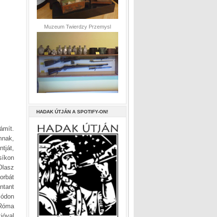
Muzeum Twierdzy Przemysl
HADAK ÚTJÁN A SPOTIFY-ON!
ámít.
mnak,
tját,
síkon
Olasz
orbát
ntant
módon
 Róma
ióval