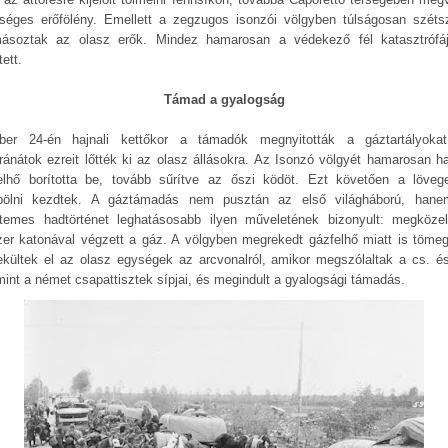
séges erőfölény. Emellett a zegzugos isonzói völgyben túlságosan széts
másoztak az olasz erők. Mindez hamarosan a védekező fél katasztrófá
ett.
Támad a gyalogság
ber 24-én hajnali kettőkor a támadók megnyitották a gáztartályoka
ránátok ezreit lőtték ki az olasz állásokra. Az Isonzó völgyét hamarosan ha
elhő borította be, tovább sűrítve az őszi ködöt. Ezt követően a löveg
ölni kezdtek. A gáztámadás nem pusztán az első világháború, han
temes hadtörténet leghatásosabb ilyen műveletének bizonyult: megközel
zer katonával végzett a gáz. A völgyben megrekedt gázfelhő miatt is töme
kültek el az olasz egységek az arcvonalról, amikor megszólaltak a cs. és 
mint a német csapattisztek sípjai, és megindult a gyalogsági támadás.