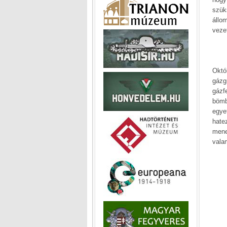
szük
állo
vezet
Októ
gázg
gázf
bömb
egye
hate
mene
vala