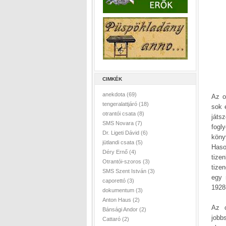
CIMKÉK
anekdota
(69)
Az o
tengeralattjáró
(18)
sok 
otrantói csata
(8)
játs
SMS Novara
(7)
fogl
Dr. Ligeti Dávid
(6)
köny
jütlandi csata
(5)
Haso
Déry Ernő
(4)
tize
Otrantói-szoros
(3)
tize
SMS Szent István
(3)
egy 
caporettó
(3)
1928
dokumentum
(3)
Anton Haus
(2)
Az o
Bánsági Andor
(2)
jobb
Cattaró
(2)