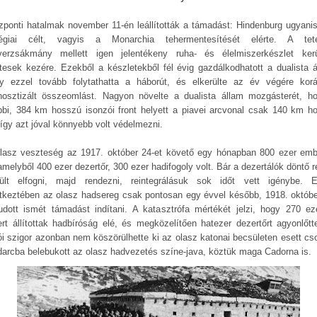
zponti hatalmak november 11-én leállították a támadást: Hindenburg ugyanis
tégiai célt, vagyis a Monarchia tehermentesítését elérte. A te
verzsákmány mellett igen jelentékeny ruha- és élelmiszerkészlet ker
tesek kezére. Ezekből a készletekből fél évig gazdálkodhatott a dualista á
y ezzel tovább folytathatta a háborút, és elkerülte az év végére kor
nosztizált összeomlást. Nagyon növelte a dualista állam mozgásterét, h
bbi, 384 km hosszú isonzói front helyett a piavei arcvonal csak 140 km h
 így azt jóval könnyebb volt védelmezni.
lasz veszteség az 1917. október 24-et követő egy hónapban 800 ezer emb
 amelyből 400 ezer dezertőr, 300 ezer hadifogoly volt. Bár a dezertálók döntő 
rült elfogni, majd rendezni, reintegrálásuk sok időt vett igénybe. 
tkeztében az olasz hadsereg csak pontosan egy évvel később, 1918. októbe
udott ismét támadást indítani. A katasztrófa mértékét jelzi, hogy 270 eze
rt állítottak hadbíróság elé, és megközelítően hatezer dezertőrt agyonlőtt
ói szigor azonban nem köszörülhette ki az olasz katonai becsületen esett cso
darcba belebukott az olasz hadvezetés színe-java, köztük maga Cadorna is.