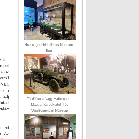
Heeresgeschichtliches Museum -
Bécs
kat –
repet
olasz
 című
vált.
gre a
lóalj
Fürdőélet a Nagy Háborúban -
atott
Magyar Kereskedelmi és
téért
Vendéglátóipari Múzeum
 mind
n. Az