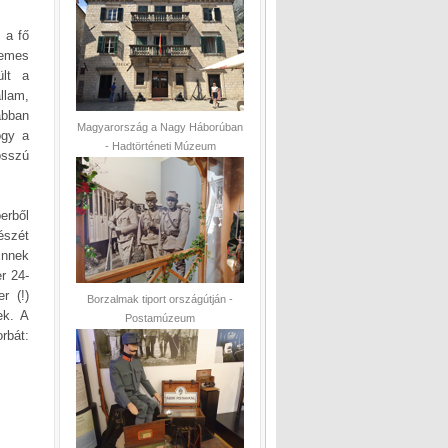
 a fő
temes
ült a
llam,
ábban
Magyarország a Nagy Háborúban
ogy a
- Hadtörténeti Múzeum
osszú
erből
részét
Ennek
r 24-
r (!)
Borzalmak tiport országútján -
ek. A
Postamúzeum
rbát: