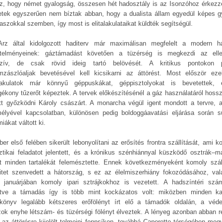
z, hogy német gyalogság, összesen hét hadosztály is az Isonzóhoz érkezz
tek egyszerűen nem bíztak abban, hogy a dualista állam egyedül képes g
laszokkal szemben, így most is elitalakulataikat küldték segítségül.
rz által kidolgozott haditerv már maximálisan megfelelt a modern h
telményeinek: gáztámadást követően a tüzérség is megkezdi az ell
nzív, de csak rövid ideig tartó belövését. A kritikus pontokon 
mzászlóaljak bevetésével kell kicsikarni az áttörést. Most először ez
alakulatok már könnyű géppuskákat, géppisztolyokat is bevetettek, 
ékony tűzerőt képeztek. A tervek előkészítésénél a gáz használatáról hoss
ett győzködni Károly császárt. A monarcha végül igent mondott a tervre, 
élyével kapcsolatban, különösen pedig boldoggáavatási eljárása során s
iákat váltott ki.
ber első felében sikerült lebonyolítani az erősítés frontra szállítását, ami k
sztikai feladatot jelentett, és a krónikus szénhiánnyal küszködő osztrák–m
t minden tartalékát felemésztette. Ennek következményeként komoly száll
citet szenvedett a hátország, s ez az élelmiszerhiány fokozódásához, val
 januárjában komoly ipari sztrájkokhoz is vezetett. A hadszíntéri szá
ntve a támadás így is több mint kockázatos volt: miközben minden ka
könyv legalább kétszeres erőfölényt írt elő a támadók oldalán, a véd
zok enyhe létszám- és tüzérségi fölényt élveztek. A lényeg azonban abban rej
 az áttörésre kijelölt tolmeini fennsíkon, továbbá Caporetto térségében megv