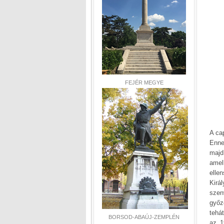
FEJÉR MEGYE
A ca
Enne
majd
amel
elle
Kirá
szen
győz
tehá
BORSOD-ABAÚJ-ZEMPLÉN
az 1