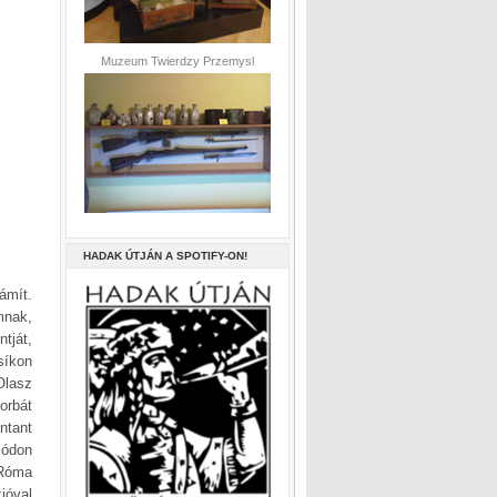
Muzeum Twierdzy Przemysl
HADAK ÚTJÁN A SPOTIFY-ON!
ámít.
mnak,
tját,
síkon
Olasz
orbát
ntant
módon
 Róma
ióval