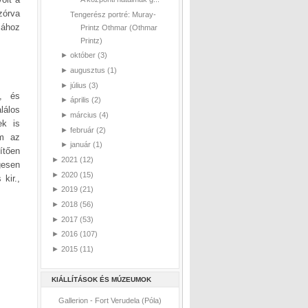
zórva
Tengerész portré: Muray-
jához
Printz Othmar (Othmar
Printz)
►
október
(3)
►
augusztus
(1)
►
július
(3)
t, és
►
április
(2)
lálos
►
március
(4)
ek is
►
február
(2)
em az
►
január
(1)
ítően
►
2021
(12)
gesen
►
2020
(15)
kir.,
►
2019
(21)
►
2018
(56)
►
2017
(53)
►
2016
(107)
►
2015
(11)
KIÁLLÍTÁSOK ÉS MÚZEUMOK
Gallerion - Fort Verudela (Póla)