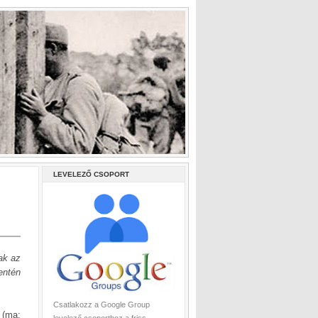
LEVELEZŐ CSOPORT
ak az
entén
Csatlakozz a Google Group
 (ma: