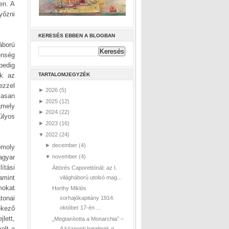
en. A
yőzni
KERESÉS EBBEN A BLOGBAN
áború
enség
pedig
ek az
TARTALOMJEGYZÉK
ezzel
►
2026
(5)
zasan
►
2025
(12)
amely
►
2024
(22)
úlyos
►
2023
(16)
▼
2022
(24)
►
december
(4)
omoly
agyar
▼
november
(4)
ítási
Áttörés Caporettónál: az I.
amint
világháború utolsó mag...
mokat
Horthy Miklós
tonai
sorhajókapitány 1914.
ekező
október 17-én ...
lett,
„Megtanította a Monarchia” –
olt a
A központi hatalmak g...