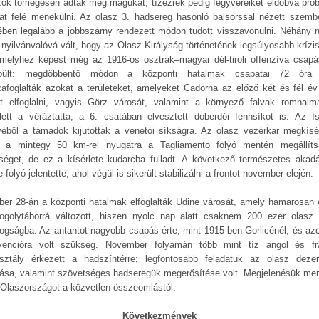
zok tömegesen adták meg magukat, tízezrek pedig fegyvereiket eldobva prób
at felé menekülni. Az olasz 3. hadsereg hasonló balsorssal nézett szemb
ében legalább a jobbszárny rendezett módon tudott visszavonulni. Néhány 
 nyilvánvalóvá vált, hogy az Olasz Királyság történetének legsúlyosabb krízis
amelyhez képest még az 1916-os osztrák–magyar dél-tiroli offenzíva csapá
rpült: megdöbbentő módon a központi hatalmak csapatai 72 óra 
zafoglalták azokat a területeket, amelyeket Cadorna az előző két és fél év 
tt elfoglalni, vagyis Görz városát, valamint a környező falvak romhalma
lett a véráztatta, a 6. csatában elvesztett doberdói fennsíkot is. Az I
yéből a támadók kijutottak a venetói síkságra. Az olasz vezérkar megkísér
 a mintegy 50 km-rel nyugatra a Tagliamento folyó mentén megállít
nséget, de ez a kísérlete kudarcba fulladt. A következő természetes akadá
 folyó jelentette, ahol végül is sikerült stabilizálni a frontot november elején.
ber 28-án a központi hatalmak elfoglalták Udine városát, amely hamarosan ó
fogolytáborrá változott, hiszen nyolc nap alatt csaknem 200 ezer olasz 
fogságba. Az antantot nagyobb csapás érte, mint 1915-ben Gorlicénél, és azo
rvencióra volt szükség. November folyamán több mint tíz angol és fr
sztály érkezett a hadszíntérre; legfontosabb feladatuk az olasz dezer
gása, valamint szövetséges hadseregük megerősítése volt. Megjelenésük men
Olaszországot a közvetlen összeomlástól.
Következmények