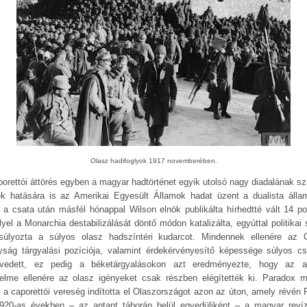
Olasz hadifoglyok 1917 novemberében.
porettói áttörés egyben a magyar hadtörténet egyik utolsó nagy diadalának sz
k hatására is az Amerikai Egyesült Államok hadat üzent a dualista álla
 a csata után másfél hónappal Wilson elnök publikálta hírhedtté vált 14 pon
lyel a Monarchia destabilizálását döntő módon katalizálta, egyúttal politikai 
nsúlyozta a súlyos olasz hadszíntéri kudarcot. Mindennek ellenére az 
lyság tárgyalási pozíciója, valamint érdekérvényesítő képessége súlyos cs
vedett, ez pedig a béketárgyalásokon azt eredményezte, hogy az a
elme ellenére az olasz igényeket csak részben elégítették ki. Paradox 
t a caporettói vereség indította el Olaszországot azon az úton, amely révén
920-as években ‒ az antant táborán belül egyedüliként – a magyar revíz