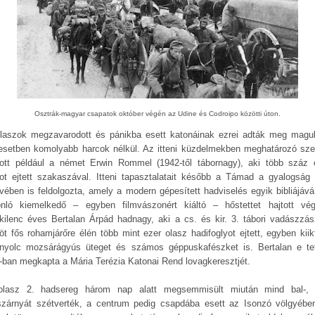
Osztrák-magyar csapatok október végén az Udine és Codroipo közötti úton.
laszok megzavarodott és pánikba esett katonáinak ezrei adták meg magu
esetben komolyabb harcok nélkül. Az itteni küzdelmekben meghatározó sze
zott például a német Erwin Rommel (1942-től tábornagy), aki több száz 
yot ejtett szakaszával. Itteni tapasztalatait később a Támad a gyalogság
vében is feldolgozta, amely a modern gépesített hadviselés egyik bibliájává 
nló kiemelkedő – egyben filmvászonért kiáltó – hőstettet hajtott vé
nkilenc éves Bertalan Árpád hadnagy, aki a cs. és kir. 3. tábori vadászzász
nöt fős rohamjárőre élén több mint ezer olasz hadifoglyot ejtett, egyben kiikt
nyolc mozsárágyús üteget és számos géppuskafészket is. Bertalan e tet
-ban megkapta a Mária Terézia Katonai Rend lovagkeresztjét.
lasz 2. hadsereg három nap alatt megsemmisült miután mind bal-,
szárnyát szétverték, a centrum pedig csapdába esett az Isonzó völgyébe