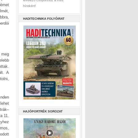
levelező csoporthoz a friss
német
hírekért!
lmét,
bbra,
HADITECHNIKA FOLYÓIRAT
erdói
k meg
elebb
ttak.
lt. A
olni,
inden
lehet
trák–
HAJÓPORTRÉK SOROZAT
a 11.
lyhez
lmos,
odott