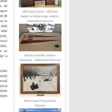
áltak
e, de
napon
SMS Szent István - 100 éves
ét éli
hadisír az Adriai-tenger mélyén -
sa is
Hadtörténeti Múzeum
alatt
alatt
zait,
sonzó
elte,
sa az
Művész-katonák, katona-
lyt a
művészek - Hadtörténeti Múzeum
riási
esett
nnali
ancia
tőrök
tette
Montenegrói Tengerészeti
Múzeum