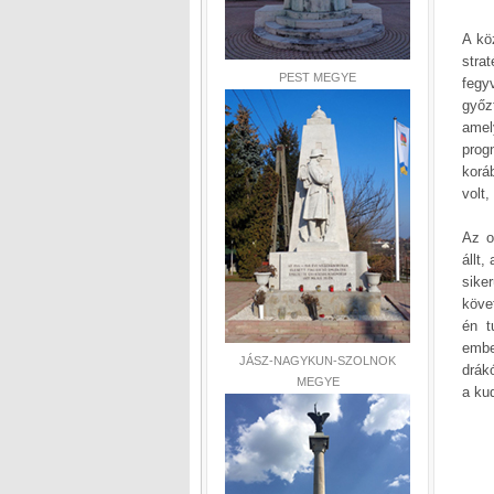
A kö
stra
PEST MEGYE
fegy
győz
amel
prog
korá
volt,
Az o
állt,
sike
köve
én t
embe
JÁSZ-NAGYKUN-SZOLNOK
drák
MEGYE
a ku