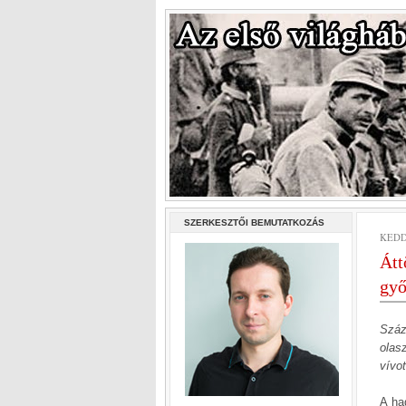
SZERKESZTŐI BEMUTATKOZÁS
KEDD
Átt
gy
Száz
olas
vívo
A ha