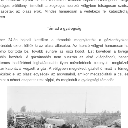
séges erőfölény. Emellett a zegzugos isonzói völgyben túlságosan széts
másoztak az olasz erők. Mindez hamarosan a védekező fél katasztrófá
ett.
Támad a gyalogság
ber 24-én hajnali kettőkor a támadók megnyitották a gáztartályoka
ránátok ezreit lőtték ki az olasz állásokra. Az Isonzó völgyét hamarosan ha
elhő borította be, tovább sűrítve az őszi ködöt. Ezt követően a löveg
ölni kezdtek. A gáztámadás nem pusztán az első világháború, han
temes hadtörténet leghatásosabb ilyen műveletének bizonyult: megközel
zer katonával végzett a gáz. A völgyben megrekedt gázfelhő miatt is töme
kültek el az olasz egységek az arcvonalról, amikor megszólaltak a cs. és 
mint a német csapattisztek sípjai, és megindult a gyalogsági támadás.