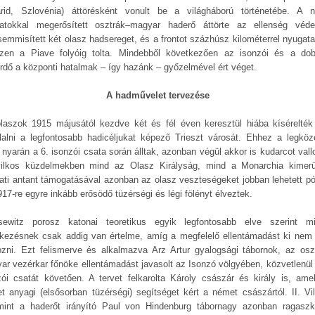
rid, Szlovénia) áttörésként vonult be a világháború történetébe. A 
atokkal megerősített osztrák–magyar haderő áttörte az ellenség véde
emmisített két olasz hadsereget, és a frontot százhúsz kilométerrel nyugata
zen a Piave folyóig tolta. Mindebből következően az isonzói és a dob
ürdő a központi hatalmak – így hazánk – győzelmével ért véget.
A hadművelet tervezése
laszok 1915 májusától kezdve két és fél éven keresztül hiába kísérelté
glalni a legfontosabb hadicéljukat képező Trieszt városát. Ehhez a legköz
 nyarán a 6. isonzói csata során álltak, azonban végül akkor is kudarcot vallo
ilkos küzdelmekben mind az Olasz Királyság, mind a Monarchia kimerü
ati antant támogatásával azonban az olasz veszteségeket jobban lehetett pót
17-re egyre inkább erősödő tüzérségi és légi fölényt élveztek.
sewitz porosz katonai teoretikus egyik legfontosabb elve szerint m
kezésnek csak addig van értelme, amíg a megfelelő ellentámadást ki nem 
ozni. Ezt felismerve és alkalmazva Arz Artur gyalogsági tábornok, az osz
ar vezérkar főnöke ellentámadást javasolt az Isonzó völgyében, közvetlenül 
zói csatát követően. A tervet felkarolta Károly császár és király is, ame
t anyagi (elsősorban tüzérségi) segítséget kért a német császártól. II. Vi
mint a haderőt irányító Paul von Hindenburg tábornagy azonban ragaszk