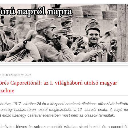
, NOVEMBER 29, 2022
örés Caporettónál: az I. világháború utolsó magyar
őzelme
öt éve, 1917. október 24-én a központi hatalmak általános offenzívát indított
zországi hadszíntéren, ezzel megkezdődött a 12. isonzói csata. A folyó m
tt előző tizenegy csatával ellentétben most nem az olaszok támadtak.
dművelet fényes és sok szempontból váratlan sikert hozott, és a caporettói