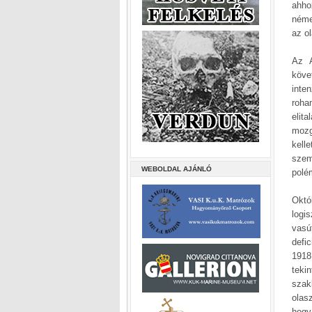
ahho
néme
az o
Az A
köve
inte
roha
elit
mozg
kell
szem
WEBOLDAL AJÁNLÓ
polém
Októ
logi
vasú
defi
1918
teki
szak
olas
hogy