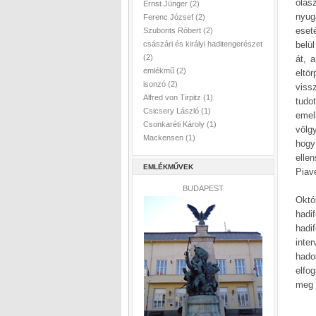
olas
Ernst Jünger
(2)
nyug
Ferenc József
(2)
eset
Szuborits Róbert
(2)
császári és királyi haditengerészet
belül
(2)
át, 
emlékmű
(2)
eltö
isonzó
(2)
viss
Alfred von Tirpitz
(1)
tudo
Csicsery László
(1)
emel
Csonkaréti Károly
(1)
völg
Mackensen
(1)
hogy
elle
EMLÉKMŰVEK
Piave
BUDAPEST
Októ
hadi
hadi
inte
hado
elfo
meg 