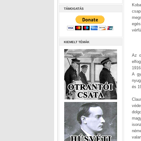
Koba
TÁMOGATÁS
csap
megs
egés
vérf
KIEMELT TÉMÁK
Az o
elfo
1916
A gy
nyug
és 19
Clau
véde
dolg
magy
ison
néme
vala