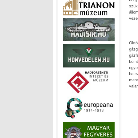
szük
állo
vezet
Októ
gázg
gázf
bömb
egye
hate
mene
vala