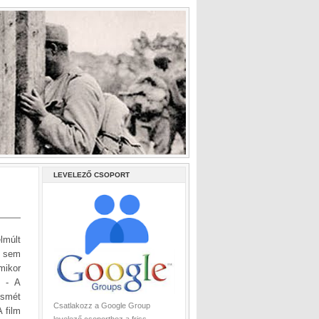
LEVELEZŐ CSOPORT
lmúlt
i sem
mikor
e - A
ismét
Csatlakozz a Google Group
 film