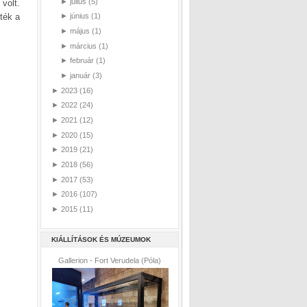
►
július
(5)
volt.
ték a
►
június
(1)
►
május
(1)
►
március
(1)
►
február
(1)
►
január
(3)
►
2023
(16)
►
2022
(24)
►
2021
(12)
►
2020
(15)
►
2019
(21)
►
2018
(56)
►
2017
(53)
►
2016
(107)
►
2015
(11)
KIÁLLÍTÁSOK ÉS MÚZEUMOK
Gallerion - Fort Verudela (Póla)