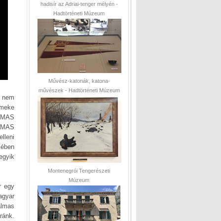
hadisír az Adriai-tenger mélyén -
Hadtörténeti Múzeum
Művész-katonák, katona-
művészek - Hadtörténeti Múzeum
e nem
rmeke
. MAS
X MAS
lleni
lében
egyik
Montenegrói Tengerészeti
Múzeum
r egy
agyar
almas
ránk.