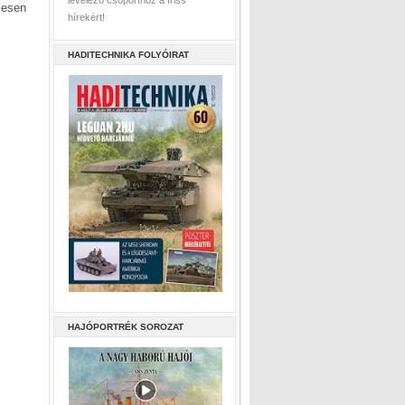
levelező csoporthoz a friss
mesen
hírekért!
HADITECHNIKA FOLYÓIRAT
HAJÓPORTRÉK SOROZAT