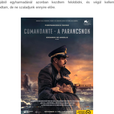
jából egyharmadánál azonban kezdtem feloldódni, és végül kelle
ódtam, de ne szaladjunk ennyire előre.