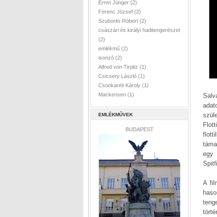
Ernst Jünger
(2)
Ferenc József
(2)
Szuborits Róbert
(2)
császári és királyi haditengerészet
(2)
emlékmű
(2)
isonzó
(2)
Alfred von Tirpitz
(1)
Csicsery László
(1)
Csonkaréti Károly
(1)
Mackensen
(1)
Salv
adat
szül
EMLÉKMŰVEK
Flot
BUDAPEST
flot
táma
egy 
Spit
A fi
haso
teng
tört