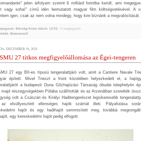
omandante" jelen árfolyam szerint 6 milliárd forintba került, ami megegye
t vagy soha!" című idén bemutatott magyar film költségvetésével. A v
intem igen, csak az nem volna mindegy, hogy kire bíznánk a megvalósítását.
ejegyezte: Bánsági Andor
dátum:
14:53
, 0 megjegyzés
ímkék:
filmismertető
DA, DECEMBER 18, 2024
SMU 27 titkos megfigyelőállomása az Égei-tengeren
MU 27 egy BII-es típusú tengeralattjáró volt, amit a Cantiere Navale Trie
gyár épített. Mivel Trieszt a front közelében helyezkedett el, a hajóg
eralattjárót a budapesti Duna Gőzhajózási Társaság óbudai telephelyén épí
 majd részegységekben Pólába szállították és az Arzenálban szerelték össz
gység volt a Császári és Királyi Haditengerészet legsikeresebb tengeralattjá
az elsüllyesztett ellenséges hajók számát illeti. Pályafutása sor
skedelmi hajót és egy hadihajót semmisített meg, továbbá megrongál
ajót, egy kereskedelmi hajót pedig elfogott.