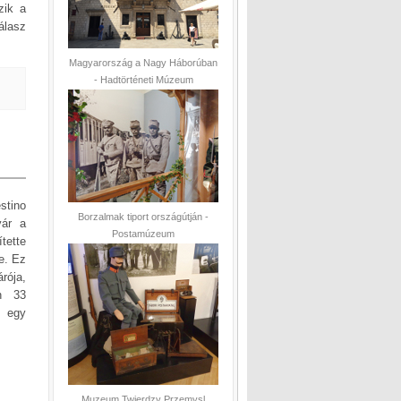
zik a
álasz
Magyarország a Nagy Háborúban
- Hadtörténeti Múzeum
stino
Borzalmak tiport országútján -
yár a
Postamúzeum
tette
e. Ez
rója,
án 33
t egy
Muzeum Twierdzy Przemysl