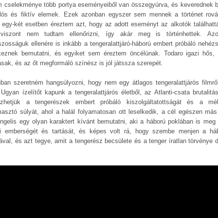
lm cselekménye több portya eseményeiből van összegyúrva, és keverednek 
lós és fiktív elemek. Ezek azonban egyszer sem mennek a történet rová
 egy-két esetben éreztem azt, hogy az adott eseményt az alkotók találhattá
viszont nem tudtam ellenőrizni, így akár meg is történhettek. Az
szosságuk ellenére is inkább a tengeralattjáró-háború embert próbáló nehézs
keznek bemutatni, és egyiket sem éreztem öncélúnak. Todaro igazi hős, t
ásak, és az őt megformáló színész is jól játssza szerepét.
ban szeretném hangsúlyozni, hogy nem egy átlagos tengeralattjárós filmrő
 Ugyan ízelítőt kapunk a tengeralattjárós életből, az Atlanti-csata brutalitás
ezhetjük a tengerészek embert próbáló kiszolgáltatottságát és a mé
asztó súlyát, ahol a halál folyamatosan ott leselkedik, a cél egészen más 
ngelis egy olyan karaktert kívánt bemutatni, aki a háború poklában is meg 
ni emberségét és tartását, és képes volt rá, hogy szembe menjen a há
ával, és azt tegye, amit a tengerész becsülete és a tenger íratlan törvénye d
.