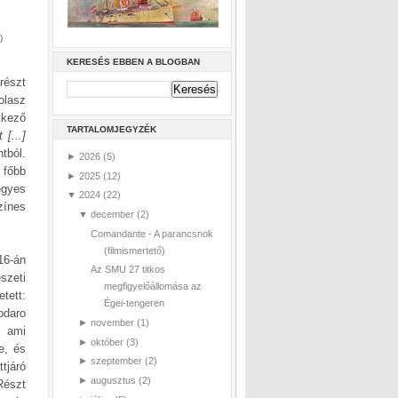
)
KERESÉS EBBEN A BLOGBAN
részt
olasz
tkező
TARTALOMJEGYZÉK
[...]
tból.
►
2026
(5)
 főbb
►
2025
(12)
egyes
▼
2024
(22)
zínes
▼
december
(2)
Comandante - A parancsnok
(filmismertető)
16-án
Az SMU 27 titkos
szeti
megfigyelőállomása az
tett:
Égei-tengeren
odaro
►
november
(1)
, ami
►
október
(3)
e, és
►
szeptember
(2)
tjáró
►
augusztus
(2)
Részt