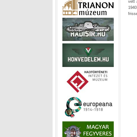
vett
1940
fris