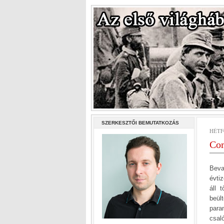
SZERKESZTŐI BEMUTATKOZÁS
HÉTF
Com
Beva
évti
áll 
beül
para
csal