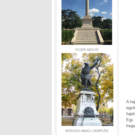
FEJÉR MEGYE
A ha
egyi
hajó
Egy 
frega
BORSOD-ABAÚJ-ZEMPLÉN