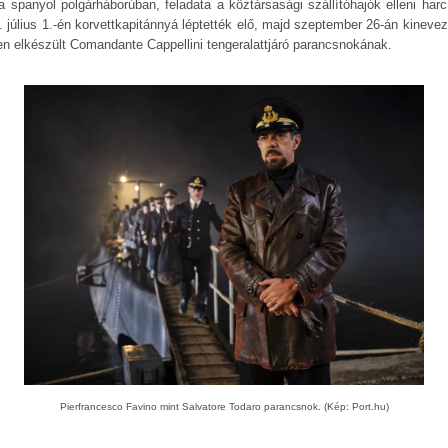
 a spanyol polgárháborúban, feladata a köztársasági szállítóhajók elleni harc 
. július 1.-én korvettkapitánnyá léptették elő, majd szeptember 26-án kinevez
sen elkészült Comandante Cappellini tengeralattjáró parancsnokának.
Pierfrancesco Favino mint Salvatore Todaro parancsnok. (Kép: Port.hu)