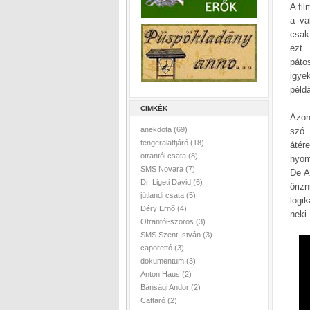
A fi
a va
csak
ezt 
páto
igye
péld
CIMKÉK
Azon
anekdota
(69)
szó.
tengeralattjáró
(18)
átér
otrantói csata
(8)
nyom
SMS Novara
(7)
De A
Dr. Ligeti Dávid
(6)
őriz
jütlandi csata
(5)
logik
Déry Ernő
(4)
neki
Otrantói-szoros
(3)
SMS Szent István
(3)
caporettó
(3)
dokumentum
(3)
Anton Haus
(2)
Bánsági Andor
(2)
Cattaró
(2)