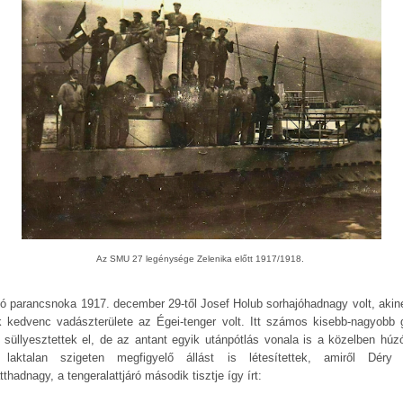
Az SMU 27 legénysége Zelenika előtt 1917/1918.
jó parancsnoka 1917. december 29-től Josef Holub sorhajóhadnagy volt, akin
k kedvenc vadászterülete az Égei-tenger volt. Itt számos kisebb-nagyobb 
t süllyesztettek el, de az antant egyik utánpótlás vonala is a közelben húzó
laktalan szigeten megfigyelő állást is létesítettek, amiről Déry
tthadnagy, a tengeralattjáró második tisztje így írt: