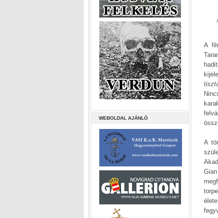
A fi
Tara
hadi
kije
tisz
Ninc
kara
felv
WEBOLDAL AJÁNLÓ
össz
A tö
szül
Akad
Gian
megf
torp
élet
fegy