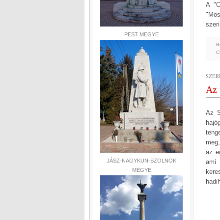
A "C
"Mos
szer
PEST MEGYE
B
C
SZER
Az 
Az S
hajó
teng
meg,
az e
JÁSZ-NAGYKUN-SZOLNOK
ami 
MEGYE
kere
hadih