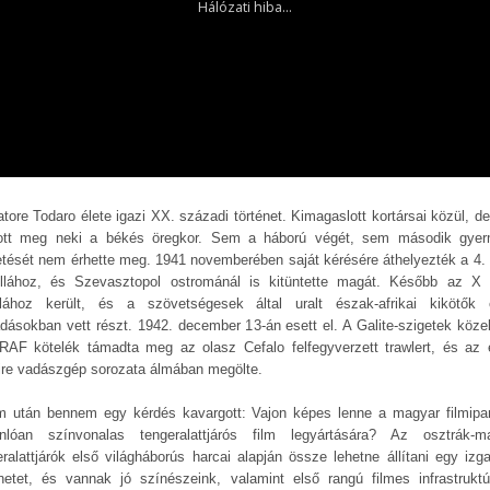
atore Todaro élete igazi XX. századi történet. Kimagaslott kortársai közül, d
ott meg neki a békés öregkor. Sem a háború végét, sem második gye
etését nem érhette meg. 1941 novemberében saját kérésére áthelyezték a 4
tillához, és Szevasztopol ostrománál is kitüntette magát. Később az 
tillához került, és a szövetségesek által uralt észak-afrikai kikötők e
dásokban vett részt. 1942. december 13-án esett el. A Galite-szigetek köze
RAF kötelék támadta meg az olasz Cefalo felfegyverzett trawlert, és az 
fire vadászgép sorozata álmában megölte.
lm után bennem egy kérdés kavargott: Vajon képes lenne a magyar filmipa
nlóan színvonalas tengeralattjárós film legyártására? Az osztrák-m
eralattjárók első világháborús harcai alapján össze lehetne állítani egy izg
énetet, és vannak jó színészeink, valamint első rangú filmes infrastruktú