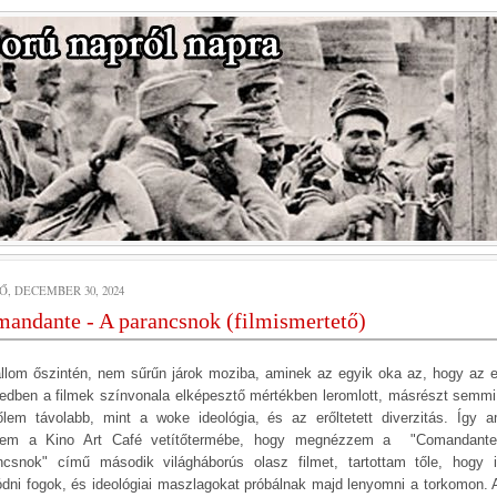
Ő, DECEMBER 30, 2024
andante - A parancsnok (filmismertető)
llom őszintén, nem sűrűn járok moziba, aminek az egyik oka az, hogy az e
zedben a filmek színvonala elképesztő mértékben leromlott, másrészt semm
tőlem távolabb, mint a woke ideológia, és az erőltetett diverzitás. Így a
tem a Kino Art Café vetítőtermébe, hogy megnézzem a "Comandant
ncsnok" című második világháborús olasz filmet, tartottam tőle, hogy 
ódni fogok, és ideológiai maszlagokat próbálnak majd lenyomni a torkomon. A