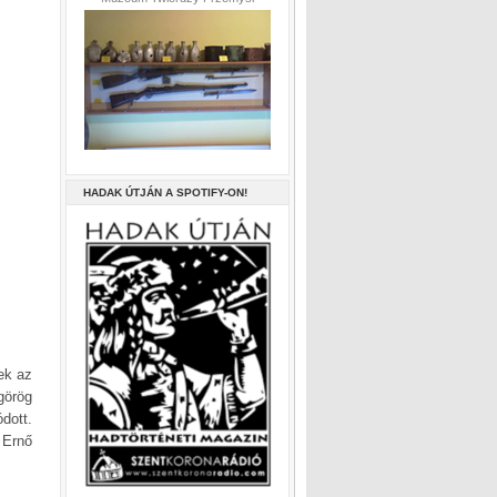
HADAK ÚTJÁN A SPOTIFY-ON!
ek az
görög
dott.
 Ernő