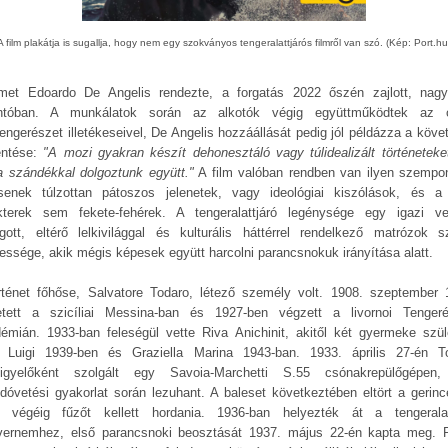
A film plakátja is sugallja, hogy nem egy szokványos tengeralattjárós filmről van szó. (Kép: Port.hu
lmet Edoardo De Angelis rendezte, a forgatás 2022 őszén zajlott, nagy
ntóban. A munkálatok során az alkotók végig együttműködtek az 
tengerészet illetékeseivel, De Angelis hozzáállását pedig jól példázza a köve
lentése:
"A mozi gyakran készít dehonesztáló vagy túlidealizált történeteket 
ta szándékkal dolgoztunk együtt."
A film valóban rendben van ilyen szempon
senek túlzottan pátoszos jelenetek, vagy ideológiai kiszólások, és a
kterek sem fekete-fehérek. A tengeralattjáró legénysége egy igazi v
ágott, eltérő lelkivilággal és kulturális háttérrel rendelkező matrózok s
essége, akik mégis képesek együtt harcolni parancsnokuk irányítása alatt.
rténet főhőse, Salvatore Todaro, létező személy volt. 1908. szeptember 
etett a szicíliai Messina-ban és 1927-ben végzett a livornoi Tengeré
émián. 1933-ban feleségül vette Riva Anichinit, akitől két gyermeke szüle
 Luigi 1939-ben és Graziella Marina 1943-ban. 1933. április 27-én T
igyelőként szolgált egy Savoia-Marchetti S.55 csónakrepülőgépen
edóvetési gyakorlat során lezuhant. A baleset következtében eltört a gerinc
e végéig fűzőt kellett hordania. 1936-ban helyezték át a tengeralat
vernemhez, első parancsnoki beosztását 1937. május 22-én kapta meg. 