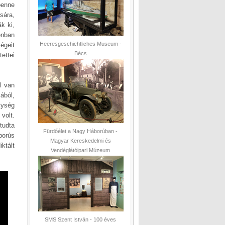
benne
sára,
k ki,
onban
Heeresgeschichtliches Museum -
égeit
Bécs
ettei
l van
ából,
lység
volt.
tudta
Fürdőélet a Nagy Háborúban -
borús
Magyar Kereskedelmi és
iktált
Vendéglátóipari Múzeum
SMS Szent István - 100 éves