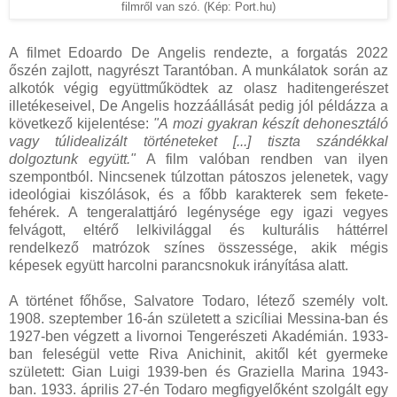
filmről van szó. (Kép: Port.hu)
A filmet Edoardo De Angelis rendezte, a forgatás 2022
őszén zajlott, nagyrészt Tarantóban. A munkálatok során az
alkotók végig együttműködtek az olasz haditengerészet
illetékeseivel, De Angelis hozzáállását pedig jól példázza a
következő kijelentése:
"A mozi gyakran készít dehonesztáló
vagy túlidealizált történeteket [...] tiszta szándékkal
dolgoztunk együtt."
A film valóban rendben van ilyen
szempontból. Nincsenek túlzottan pátoszos jelenetek, vagy
ideológiai kiszólások, és a főbb karakterek sem fekete-
fehérek. A tengeralattjáró legénysége egy igazi vegyes
felvágott, eltérő lelkivilággal és kulturális háttérrel
rendelkező matrózok színes összessége, akik mégis
képesek együtt harcolni parancsnokuk irányítása alatt.
A történet főhőse, Salvatore Todaro, létező személy volt.
1908. szeptember 16-án született a szicíliai Messina-ban és
1927-ben végzett a livornoi Tengerészeti Akadémián. 1933-
ban feleségül vette Riva Anichinit, akitől két gyermeke
született: Gian Luigi 1939-ben és Graziella Marina 1943-
ban. 1933. április 27-én Todaro megfigyelőként szolgált egy