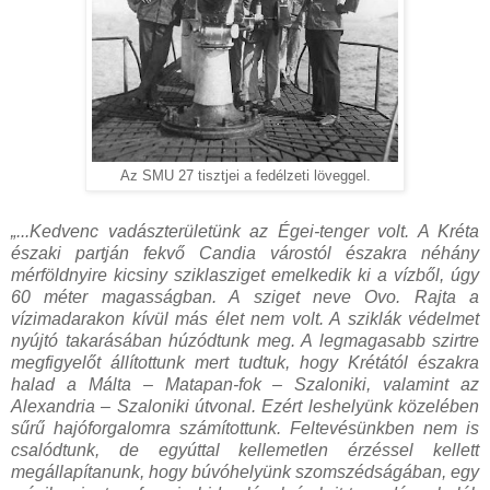
Az SMU 27 tisztjei a fedélzeti löveggel.
„...Kedvenc vadászterületünk az Égei-tenger volt. A Kréta
északi partján fekvő Candia várostól északra néhány
mérföldnyire kicsiny sziklasziget emelkedik ki a vízből, úgy
60 méter magasságban. A sziget neve Ovo. Rajta a
vízimadarakon kívül más élet nem volt. A sziklák védelmet
nyújtó takarásában húzódtunk meg. A legmagasabb szirtre
megfigyelőt állítottunk mert tudtuk, hogy Krétától északra
halad a Málta – Matapan-fok – Szaloniki, valamint az
Alexandria – Szaloniki útvonal. Ezért leshelyünk közelében
sűrű hajóforgalomra számítottunk. Feltevésünkben nem is
csalódtunk, de egyúttal kellemetlen érzéssel kellett
megállapítanunk, hogy búvóhelyünk szomszédságában, egy