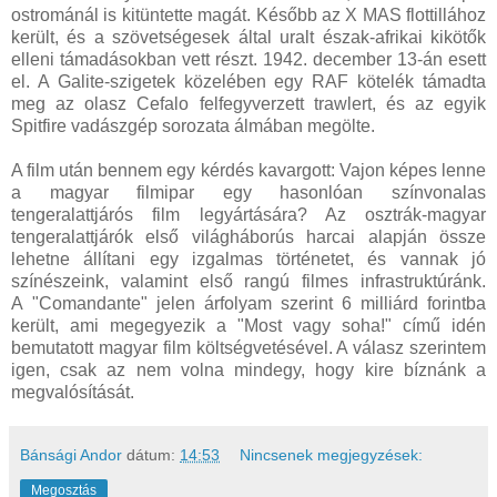
ostrománál is kitüntette magát. Később az X MAS flottillához
került, és a szövetségesek által uralt észak-afrikai kikötők
elleni támadásokban vett részt. 1942. december 13-án esett
el. A Galite-szigetek közelében egy RAF kötelék támadta
meg az olasz Cefalo felfegyverzett trawlert, és az egyik
Spitfire vadászgép sorozata álmában megölte.
A film után bennem egy kérdés kavargott: Vajon képes lenne
a magyar filmipar egy hasonlóan színvonalas
tengeralattjárós film legyártására? Az osztrák-magyar
tengeralattjárók első világháborús harcai alapján össze
lehetne állítani egy izgalmas történetet, és vannak jó
színészeink, valamint első rangú filmes infrastruktúránk.
A "Comandante" jelen árfolyam szerint 6 milliárd forintba
került, ami megegyezik a "Most vagy soha!" című idén
bemutatott magyar film költségvetésével. A válasz szerintem
igen, csak az nem volna mindegy, hogy kire bíznánk a
megvalósítását.
Bánsági Andor
dátum:
14:53
Nincsenek megjegyzések:
Megosztás