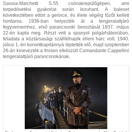
Savoia-Marchetti S.55 csónakrepülőgépen, ami
torpedóvetési gyakorlat során lezuhant. A baleset
következtében eltört a gerince, és élete végéig fűzőt kellett
hordania. 1936-ban helyezték át a tengeralattjáró
fegyvernemhez, első parancsnoki beosztását 1937. május
22-én kapta meg. Részt vett a spanyol polgárháborúban,
feladata a köztársasági szállítóhajók elleni harc volt. 1940.
július 1.-én korvettkapitánnyá léptették elő, majd szeptember
26-án kinevezték a frissen elkészült Comandante Cappellini
tengeralattjáró parancsnokának.