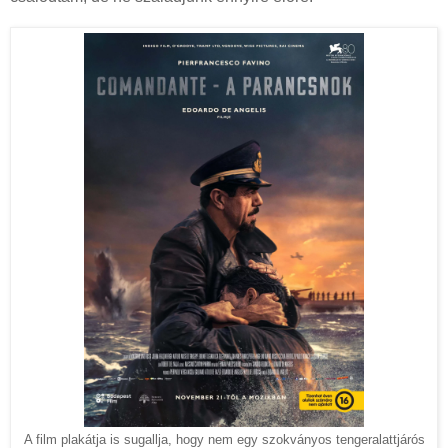
A film plakátja is sugallja, hogy nem egy szokványos tengeralattjárós