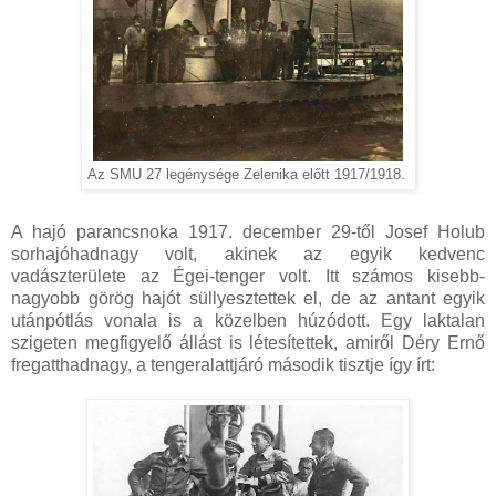
Az SMU 27 legénysége Zelenika előtt 1917/1918.
A hajó parancsnoka 1917. december 29-től Josef Holub
sorhajóhadnagy volt, akinek az egyik kedvenc
vadászterülete az Égei-tenger volt. Itt számos kisebb-
nagyobb görög hajót süllyesztettek el, de az antant egyik
utánpótlás vonala is a közelben húzódott. Egy laktalan
szigeten megfigyelő állást is létesítettek, amiről Déry Ernő
fregatthadnagy, a tengeralattjáró második tisztje így írt: