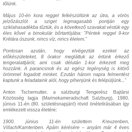
tőlünk.
Május 10-én kora reggel felkészültünk az útra, a vörös
jelzőzászlót a sziget legmagasabb pontján egy
sziklahasadékba tűztük, és a következő szavakat véstük egy
éles kővel a binokulár bőrtartójába: "Péntek reggel 9-kor
Krétára úszunk, nincs víz, nincs élelem."
Pontosan azután, hogy elvégeztük ezeket az
előkészületeket, 8 órakor megláttuk az értünk érkező
tengeralattjárót, ami csak délután 1-kor érkezett meg
hozzánk. A parancsnok és az egész legénység is kitörő
örömmel fogadott minket. Ezután három napra felmentést
kaptunk a feladataink alól, hogy pihenjünk és felépüljünk..."
Anton Tschernutter, a salzburgi Tengerész Bajtársi
Közösség tagja (Marinekameradschaft Salzburg), 1980.
június 11-én (80. születésnapján!) rövid önéletírásában így
emlékezett vissza életére:
1900. június 11-én születtem Kreuzenben,
Villach/Karntenben. Apám kérésére – anyám már 4 éves