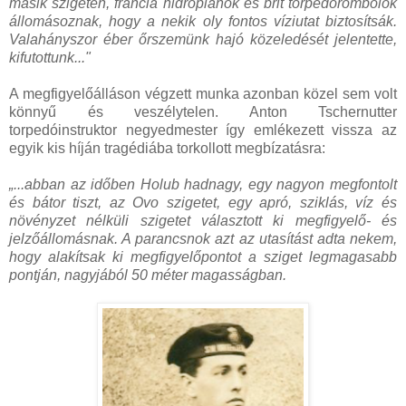
másik szigeten, francia hidroplánok és brit torpedórombolók
állomásoznak, hogy a nekik oly fontos víziutat biztosítsák.
Valahányszor éber őrszemünk hajó közeledését jelentette,
kifutottunk..."
A megfigyelőálláson végzett munka azonban közel sem volt
könnyű és veszélytelen. Anton Tschernutter
torpedóinstruktor negyedmester így emlékezett vissza az
egyik kis híján tragédiába torkollott megbízatásra:
„...abban az időben Holub hadnagy, egy nagyon megfontolt
és bátor tiszt, az Ovo szigetet, egy apró, sziklás, víz és
növényzet nélküli szigetet választott ki megfigyelő- és
jelzőállomásnak. A parancsnok azt az utasítást adta nekem,
hogy alakítsak ki megfigyelőpontot a sziget legmagasabb
pontján, nagyjából 50 méter magasságban.