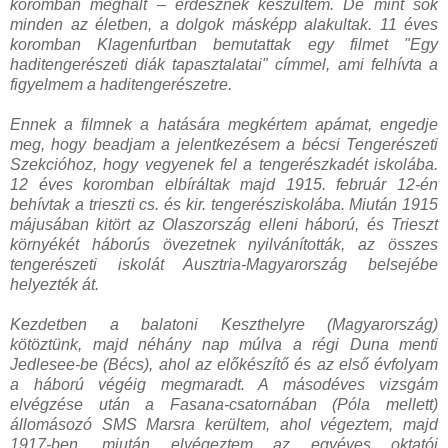
koromban meghalt – erdésznek készültem. De mint sok
minden az életben, a dolgok másképp alakultak. 11 éves
koromban Klagenfurtban bemutattak egy filmet "Egy
haditengerészeti diák tapasztalatai" címmel, ami felhívta a
figyelmem a haditengerészetre.
Ennek a filmnek a hatására megkértem apámat, engedje
meg, hogy beadjam a jelentkezésem a bécsi Tengerészeti
Szekcióhoz, hogy vegyenek fel a tengerészkadét iskolába.
12 éves koromban elbíráltak majd 1915. február 12-én
behívtak a trieszti cs. és kir. tengerésziskolába. Miután 1915
májusában kitört az Olaszország elleni háború, és Trieszt
környékét háborús övezetnek nyilvánították, az összes
tengerészeti iskolát Ausztria-Magyarország belsejébe
helyezték át.
Kezdetben a balatoni Keszthelyre (Magyarország)
kötöztünk, majd néhány nap múlva a régi Duna menti
Jedlesee-be (Bécs), ahol az előkészítő és az első évfolyam
a háború végéig megmaradt. A másodéves vizsgám
elvégzése után a Fasana-csatornában (Póla mellett)
állomásozó SMS Marsra kerültem, ahol végeztem, majd
1917-ben, miután elvégeztem az egyéves oktatói