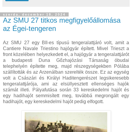
szerda, december 18, 2024
Az SMU 27 titkos megfigyelőállomása
az Égei-tengeren
Az SMU 27 egy BII-es típusú tengeralattjáró volt, amit a
Cantiere Navale Triestino hajógyár épített. Mivel Trieszt a
front közelében helyezkedett el, a hajógyár a tengeralattjárót
a budapesti Duna Gőzhajózási Társaság óbudai
telephelyén építette meg, majd részegységekben Pólába
szállították és az Arzenálban szerelték össze. Ez az egység
volt a Császári és Királyi Haditengerészet legsikeresebb
tengeralattjárója, ami az elsüllyesztett ellenséges hajók
számát illeti. Pályafutása során 33 kereskedelmi hajót és
egy hadihajót semmisített meg, továbbá megrongált egy
hadihajót, egy kereskedelmi hajót pedig elfogott.