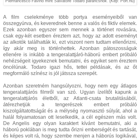
Pierfrancesco Favino mint Salvatore Todaro parancsnok. (Kép: Port.hu)
A film cselekménye több portya eseményeiből van
összegyúrva, és keverednek benne a valós és fiktív elemek.
Ezek azonban egyszer sem mennek a történet rovására,
csak egy-két esetben éreztem azt, hogy az adott eseményt
az alkotók találhatták ki, ezt viszont nem tudtam ellenőrizni,
így akár meg is történhettek. Azonban pátoszosságuk
ellenére is inkább a tengeralattjáró-háború embert próbáló
nehézségeit igyekeznek bemutatni, és egyiket sem éreztem
öncélúnak. Todaro igazi hős, tettei példásak, és az őt
megformáló színész is jól játssza szerepét.
Azonban szeretném hangsúlyozni, hogy nem egy átlagos
tengeralattjárós filmről van szó. Ugyan ízelítőt kapunk a
tengeralattjárós életből, az Atlanti-csata brutalitásából,
átérezhetjük a tengerészek embert próbáló
kiszolgáltatottságát és a mélység nyomasztó súlyát, ahol a
halál folyamatosan ott leselkedik, a cél egészen más volt.
De Angelis egy olyan karaktert kívánt bemutatni, aki a
háború poklában is meg tudta őrizni emberségét és tartását,
és képes volt rá, hogy szembe menjen a háborús logikával,