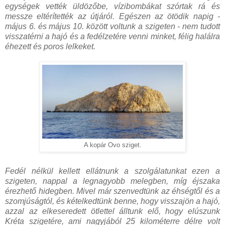
egységek vették üldözőbe, vízibombákat szórtak rá és
messze eltérítették az útjáról. Egészen az ötödik napig -
május 6. és május 10. között voltunk a szigeten - nem tudott
visszatérni a hajó és a fedélzetére venni minket, félig halálra
éhezett és poros lelkeket.
A kopár Ovo sziget.
Fedél nélkül kellett ellátnunk a szolgálatunkat ezen a
szigeten, nappal a legnagyobb melegben, míg éjszaka
érezhető hidegben. Mivel már szenvedtünk az éhségtől és a
szomjúságtól, és kételkedtünk benne, hogy visszajön a hajó,
azzal az elkeseredett ötlettel álltunk elő, hogy elúszunk
Kréta szigetére, ami nagyjából 25 kilométerre délre volt