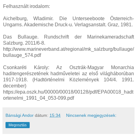
Felhasznált irodalom:
Aichelburg, Wladimir. Die Unterseeboote Österreich-
Ungarns. Akademische Druck-u. Verlagsanstalt. Graz, 1981.
Das Bullauge. Rundschrift der Marinekameradschaft
Salzburg. 2011/6-8.
http://www.marineverband.at/regional/mk_salzburg/bullauge/
bullauge_574.pdf
Csonkaréti Károly: Az Osztrák-Magyar Monarchia
haditengerészetének hadműveletei az első világháborúban
1917-1918. (Hadtörténelmi Közlemények 104/4. 1991.
december)
https://epa.oszk.hu/00000/00018/00128/pdf/EPA00018_hadt
ortenelmi_1991_04_053-099.pdf
Bánsági Andor
dátum:
15:34
Nincsenek megjegyzések:
Megosztás