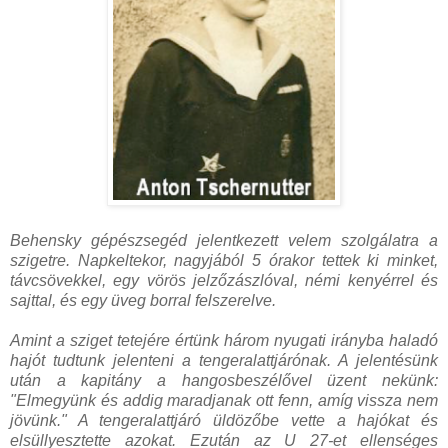
Behensky gépészsegéd jelentkezett velem szolgálatra a
szigetre. Napkeltekor, nagyjából 5 órakor tettek ki minket,
távcsövekkel, egy vörös jelzőzászlóval, némi kenyérrel és
sajttal, és egy üveg borral felszerelve.
Amint a sziget tetejére értünk három nyugati irányba haladó
hajót tudtunk jelenteni a tengeralattjárónak. A jelentésünk
után a kapitány a hangosbeszélővel üzent nekünk:
"Elmegyünk és addig maradjanak ott fenn, amíg vissza nem
jövünk." A tengeralattjáró üldözőbe vette a hajókat és
elsüllyesztette azokat. Ezután az U 27-et ellenséges