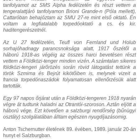
tanfolyamot az SMS Alpha fedélzetén és részt vettem a
tengeralattjáró tanfolyamon Brioni Grande-n (Póla mellett),
Cattaróban behajóztam az SMU 27-re mint első oktató. Én
voltam a legfiatalabb torpedóoktató a cs. és kir.
haditengerészetnél.
Az U 27 fedélzetén, Teufl von Fernland und Holub
sorhajóhadnagy parancsnoksága alatt, 1917 őszétől a
háború 1918-as végéig az összes harci bevetésen részt
vettem a Földközi-tenger minden vizén. A számtalan sikeres
földközi-tengeri járőrözés során rövid látogatást tettünk a
török Szmirna és Bejrút kikötőiben is, melynek vizeit a
francia torpedónaszádok folyamatosan ellenőrzésük alatt
tartották.
Egy 97 napos őrjárat után a Földközi-tengeren 1918 nyarán
végre át tudtunk haladni az Otrantói-szoroson. Aztán eljött a
háború vége. Ezt követően a salzburgi rendőrség (bűnügyi
osztály) szolgálatában álltam egészen nyugdíjazásomig.
Anton Tschernutter életének 89. évében, 1989. január 20-án
hunyt el Salzburgban.