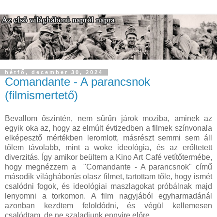
hétfő, december 30, 2024
Comandante - A parancsnok
(filmismertető)
Bevallom őszintén, nem sűrűn járok moziba, aminek az
egyik oka az, hogy az elmúlt évtizedben a filmek színvonala
elképesztő mértékben leromlott, másrészt semmi sem áll
tőlem távolabb, mint a woke ideológia, és az erőltetett
diverzitás. Így amikor beültem a Kino Art Café vetítőtermébe,
hogy megnézzem a "Comandante - A parancsnok" című
második világháborús olasz filmet, tartottam tőle, hogy ismét
csalódni fogok, és ideológiai maszlagokat próbálnak majd
lenyomni a torkomon. A film nagyjából egyharmadánál
azonban kezdtem feloldódni, és végül kellemesen
csalódtam, de ne szaladjunk ennyire előre.