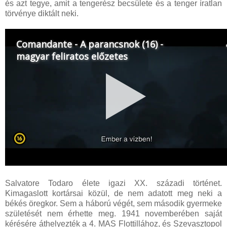
és azt tegye, amit a tengerész becsülete és a tenger íratlan
törvénye diktált neki.
Salvatore Todaro élete igazi XX. századi történet.
Kimagaslott kortársai közül, de nem adatott meg neki a
békés öregkor. Sem a háború végét, sem második gyermeke
születését nem érhette meg. 1941 novemberében saját
kérésére áthelyezték a 4. MAS Flottillához, és Szevasztopol