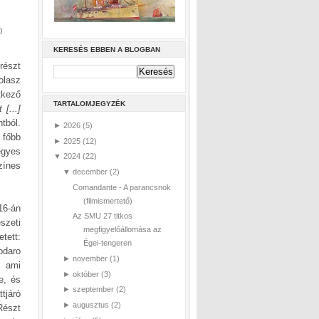
)
KERESÉS EBBEN A BLOGBAN
részt
olasz
tkező
TARTALOMJEGYZÉK
[...]
tból.
►
2026
(5)
 főbb
►
2025
(12)
egyes
▼
2024
(22)
zínes
▼
december
(2)
Comandante - A parancsnok
(filmismertető)
16-án
Az SMU 27 titkos
szeti
megfigyelőállomása az
tett:
Égei-tengeren
odaro
►
november
(1)
, ami
►
október
(3)
e, és
►
szeptember
(2)
tjáró
►
augusztus
(2)
Részt