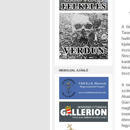
A fi
Tara
hadi
kije
tisz
Ninc
kara
felv
WEBOLDAL AJÁNLÓ
össz
A tö
szül
Akad
Gian
megf
torp
élet
fegy