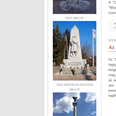
A "C
"Mos
szer
PEST MEGYE
B
C
SZER
Az 
Az S
hajó
teng
meg,
az e
JÁSZ-NAGYKUN-SZOLNOK
ami 
MEGYE
kere
hadih