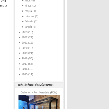
►
július
(5)
volt.
ték a
►
június
(1)
►
május
(1)
►
március
(1)
►
február
(1)
►
január
(3)
►
2023
(16)
►
2022
(24)
►
2021
(12)
►
2020
(15)
►
2019
(21)
►
2018
(56)
►
2017
(53)
►
2016
(107)
►
2015
(11)
KIÁLLÍTÁSOK ÉS MÚZEUMOK
Gallerion - Fort Verudela (Póla)