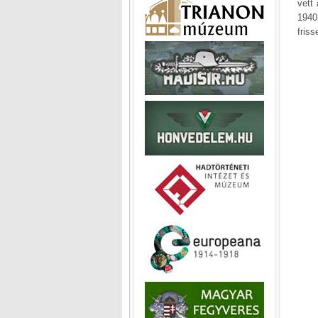
vett
1940
fris