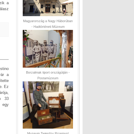
zik a
álasz
Magyarország a Nagy Háborúban
- Hadtörténeti Múzeum
stino
Borzalmak tiport országútján -
yár a
Postamúzeum
tette
e. Ez
rója,
án 33
t egy
Muzeum Twierdzy Przemysl