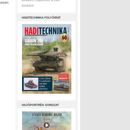
levelező csoporthoz a friss
mesen
hírekért!
HADITECHNIKA FOLYÓIRAT
HAJÓPORTRÉK SOROZAT