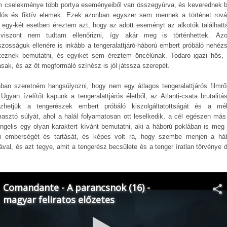
lm cselekménye több portya eseményeiből van összegyúrva, és keverednek 
lós és fiktív elemek. Ezek azonban egyszer sem mennek a történet rová
 egy-két esetben éreztem azt, hogy az adott eseményt az alkotók találhattá
viszont nem tudtam ellenőrizni, így akár meg is történhettek. Az
szosságuk ellenére is inkább a tengeralattjáró-háború embert próbáló nehézs
keznek bemutatni, és egyiket sem éreztem öncélúnak. Todaro igazi hős, t
ásak, és az őt megformáló színész is jól játssza szerepét.
ban szeretném hangsúlyozni, hogy nem egy átlagos tengeralattjárós filmrő
 Ugyan ízelítőt kapunk a tengeralattjárós életből, az Atlanti-csata brutalitás
ezhetjük a tengerészek embert próbáló kiszolgáltatottságát és a mé
asztó súlyát, ahol a halál folyamatosan ott leselkedik, a cél egészen más 
ngelis egy olyan karaktert kívánt bemutatni, aki a háború poklában is meg 
ni emberségét és tartását, és képes volt rá, hogy szembe menjen a há
ával, és azt tegye, amit a tengerész becsülete és a tenger íratlan törvénye d
.