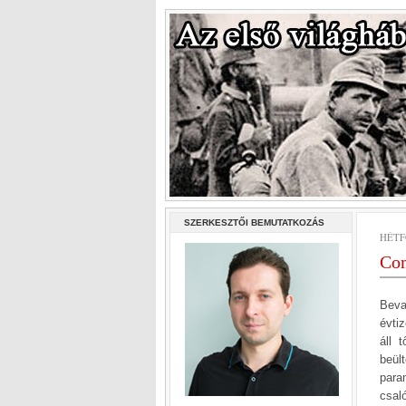
SZERKESZTŐI BEMUTATKOZÁS
HÉTF
Com
Beva
évti
áll 
beül
para
csal