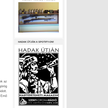
HADAK ÚTJÁN A SPOTIFY-ON!
ek az
görög
dott.
 Ernő