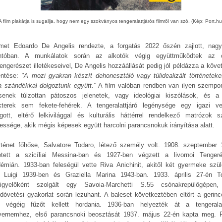
A film plakátja is sugallja, hogy nem egy szokványos tengeralattjárós filmről van szó. (Kép: Port.hu
lmet Edoardo De Angelis rendezte, a forgatás 2022 őszén zajlott, nagy
ntóban. A munkálatok során az alkotók végig együttműködtek az 
tengerészet illetékeseivel, De Angelis hozzáállását pedig jól példázza a köve
lentése:
"A mozi gyakran készít dehonesztáló vagy túlidealizált történeteket 
ta szándékkal dolgoztunk együtt."
A film valóban rendben van ilyen szempon
senek túlzottan pátoszos jelenetek, vagy ideológiai kiszólások, és a
kterek sem fekete-fehérek. A tengeralattjáró legénysége egy igazi v
ágott, eltérő lelkivilággal és kulturális háttérrel rendelkező matrózok s
essége, akik mégis képesek együtt harcolni parancsnokuk irányítása alatt.
rténet főhőse, Salvatore Todaro, létező személy volt. 1908. szeptember 
etett a szicíliai Messina-ban és 1927-ben végzett a livornoi Tengeré
émián. 1933-ban feleségül vette Riva Anichinit, akitől két gyermeke szüle
 Luigi 1939-ben és Graziella Marina 1943-ban. 1933. április 27-én T
igyelőként szolgált egy Savoia-Marchetti S.55 csónakrepülőgépen
edóvetési gyakorlat során lezuhant. A baleset következtében eltört a gerinc
e végéig fűzőt kellett hordania. 1936-ban helyezték át a tengeralat
vernemhez, első parancsnoki beosztását 1937. május 22-én kapta meg. 