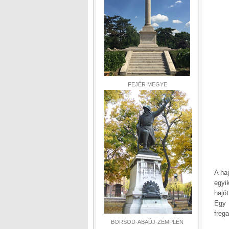
FEJÉR MEGYE
A ha
egyi
hajó
Egy 
frega
BORSOD-ABAÚJ-ZEMPLÉN