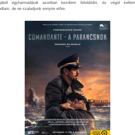
jából egyharmadánál azonban kezdtem feloldódni, és végül kelle
ódtam, de ne szaladjunk ennyire előre.