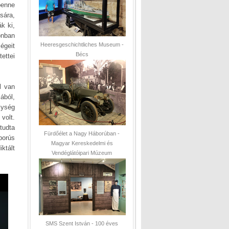
benne
sára,
k ki,
onban
Heeresgeschichtliches Museum -
égeit
Bécs
ettei
l van
ából,
lység
volt.
tudta
Fürdőélet a Nagy Háborúban -
borús
Magyar Kereskedelmi és
iktált
Vendéglátóipari Múzeum
SMS Szent István - 100 éves