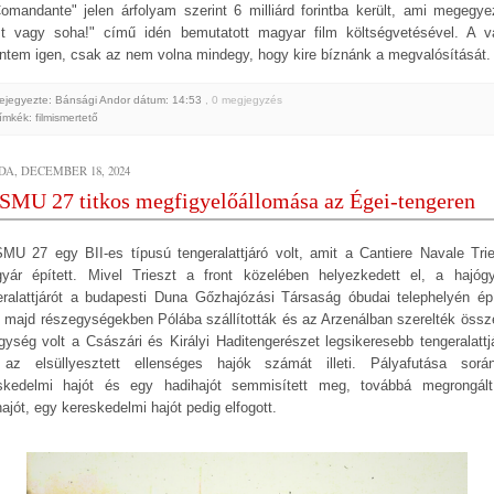
omandante" jelen árfolyam szerint 6 milliárd forintba került, ami megegye
t vagy soha!" című idén bemutatott magyar film költségvetésével. A v
intem igen, csak az nem volna mindegy, hogy kire bíznánk a megvalósítását.
ejegyezte: Bánsági Andor
dátum:
14:53
, 0 megjegyzés
ímkék:
filmismertető
DA, DECEMBER 18, 2024
SMU 27 titkos megfigyelőállomása az Égei-tengeren
MU 27 egy BII-es típusú tengeralattjáró volt, amit a Cantiere Navale Trie
gyár épített. Mivel Trieszt a front közelében helyezkedett el, a hajóg
eralattjárót a budapesti Duna Gőzhajózási Társaság óbudai telephelyén épí
 majd részegységekben Pólába szállították és az Arzenálban szerelték össz
gység volt a Császári és Királyi Haditengerészet legsikeresebb tengeralattjá
az elsüllyesztett ellenséges hajók számát illeti. Pályafutása sor
skedelmi hajót és egy hadihajót semmisített meg, továbbá megrongál
ajót, egy kereskedelmi hajót pedig elfogott.