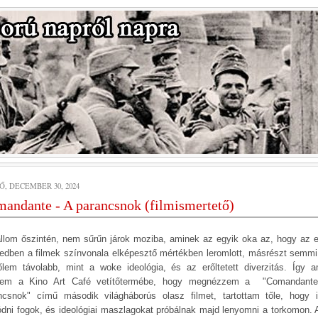
Ő, DECEMBER 30, 2024
andante - A parancsnok (filmismertető)
llom őszintén, nem sűrűn járok moziba, aminek az egyik oka az, hogy az e
zedben a filmek színvonala elképesztő mértékben leromlott, másrészt semm
tőlem távolabb, mint a woke ideológia, és az erőltetett diverzitás. Így a
tem a Kino Art Café vetítőtermébe, hogy megnézzem a "Comandant
ncsnok" című második világháborús olasz filmet, tartottam tőle, hogy 
ódni fogok, és ideológiai maszlagokat próbálnak majd lenyomni a torkomon. A