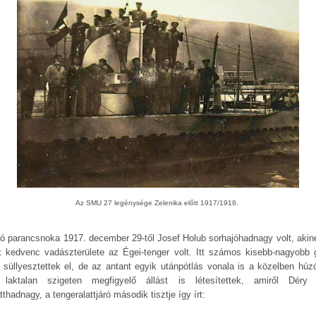
Az SMU 27 legénysége Zelenika előtt 1917/1918.
jó parancsnoka 1917. december 29-től Josef Holub sorhajóhadnagy volt, akin
k kedvenc vadászterülete az Égei-tenger volt. Itt számos kisebb-nagyobb 
t süllyesztettek el, de az antant egyik utánpótlás vonala is a közelben húzó
laktalan szigeten megfigyelő állást is létesítettek, amiről Déry
tthadnagy, a tengeralattjáró második tisztje így írt: