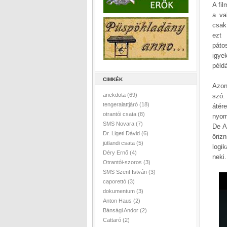
A fi
a va
csak
ezt 
páto
igye
péld
CIMKÉK
Azon
anekdota
(69)
szó.
tengeralattjáró
(18)
átér
otrantói csata
(8)
nyom
SMS Novara
(7)
De A
Dr. Ligeti Dávid
(6)
őriz
jütlandi csata
(5)
logik
Déry Ernő
(4)
neki
Otrantói-szoros
(3)
SMS Szent István
(3)
caporettó
(3)
dokumentum
(3)
Anton Haus
(2)
Bánsági Andor
(2)
Cattaró
(2)