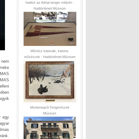
hadisír az Adriai-tenger mélyén -
Hadtörténeti Múzeum
Művész-katonák, katona-
művészek - Hadtörténeti Múzeum
e nem
rmeke
. MAS
X MAS
lleni
lében
egyik
Montenegrói Tengerészeti
Múzeum
r egy
agyar
almas
ránk.