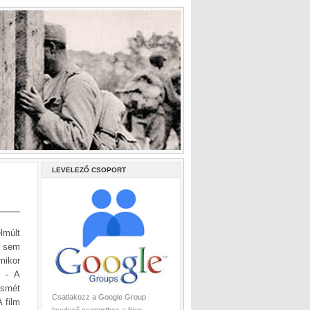
LEVELEZŐ CSOPORT
lmúlt
i sem
mikor
e - A
ismét
Csatlakozz a Google Group
 film