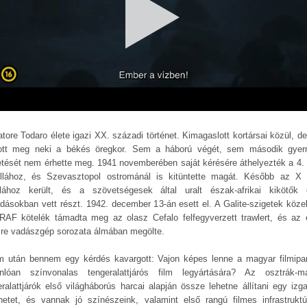
atore Todaro élete igazi XX. századi történet. Kimagaslott kortársai közül, d
ott meg neki a békés öregkor. Sem a háború végét, sem második gye
etését nem érhette meg. 1941 novemberében saját kérésére áthelyezték a 4
tillához, és Szevasztopol ostrománál is kitüntette magát. Később az 
tillához került, és a szövetségesek által uralt észak-afrikai kikötők e
dásokban vett részt. 1942. december 13-án esett el. A Galite-szigetek köze
RAF kötelék támadta meg az olasz Cefalo felfegyverzett trawlert, és az 
fire vadászgép sorozata álmában megölte.
lm után bennem egy kérdés kavargott: Vajon képes lenne a magyar filmipa
nlóan színvonalas tengeralattjárós film legyártására? Az osztrák-m
eralattjárók első világháborús harcai alapján össze lehetne állítani egy izg
énetet, és vannak jó színészeink, valamint első rangú filmes infrastruktú