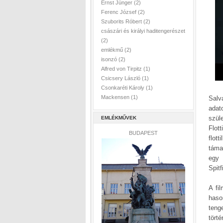
Ernst Jünger
(2)
Ferenc József
(2)
Szuborits Róbert
(2)
császári és királyi haditengerészet
(2)
emlékmű
(2)
isonzó
(2)
Alfred von Tirpitz
(1)
Csicsery László
(1)
Csonkaréti Károly
(1)
Mackensen
(1)
Salv
adat
szül
EMLÉKMŰVEK
Flot
BUDAPEST
flot
táma
egy 
Spit
A fi
haso
teng
tört