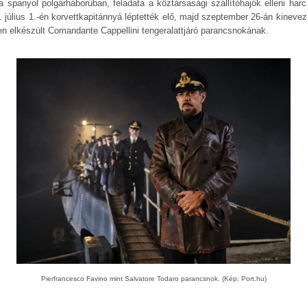
 a spanyol polgárháborúban, feladata a köztársasági szállítóhajók elleni harc 
. július 1.-én korvettkapitánnyá léptették elő, majd szeptember 26-án kinevez
sen elkészült Comandante Cappellini tengeralattjáró parancsnokának.
Pierfrancesco Favino mint Salvatore Todaro parancsnok. (Kép: Port.hu)