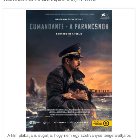
A film plakátja is sugallja, hogy nem egy szokványos tengeralattjárós