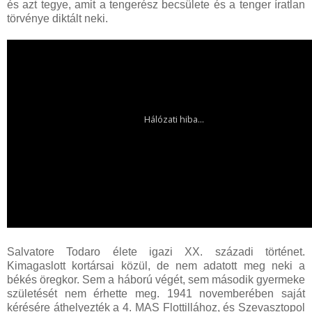
és azt tegye, amit a tengerész becsülete és a tenger íratlan
törvénye diktált neki.
Salvatore Todaro élete igazi XX. századi történet.
Kimagaslott kortársai közül, de nem adatott meg neki a
békés öregkor. Sem a háború végét, sem második gyermeke
születését nem érhette meg. 1941 novemberében saját
kérésére áthelyezték a 4. MAS Flottillához, és Szevasztopol