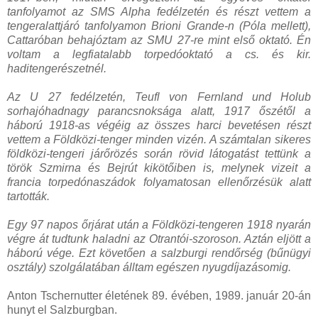
tanfolyamot az SMS Alpha fedélzetén és részt vettem a
tengeralattjáró tanfolyamon Brioni Grande-n (Póla mellett),
Cattaróban behajóztam az SMU 27-re mint első oktató. Én
voltam a legfiatalabb torpedóoktató a cs. és kir.
haditengerészetnél.
Az U 27 fedélzetén, Teufl von Fernland und Holub
sorhajóhadnagy parancsnoksága alatt, 1917 őszétől a
háború 1918-as végéig az összes harci bevetésen részt
vettem a Földközi-tenger minden vizén. A számtalan sikeres
földközi-tengeri járőrözés során rövid látogatást tettünk a
török Szmirna és Bejrút kikötőiben is, melynek vizeit a
francia torpedónaszádok folyamatosan ellenőrzésük alatt
tartották.
Egy 97 napos őrjárat után a Földközi-tengeren 1918 nyarán
végre át tudtunk haladni az Otrantói-szoroson. Aztán eljött a
háború vége. Ezt követően a salzburgi rendőrség (bűnügyi
osztály) szolgálatában álltam egészen nyugdíjazásomig.
Anton Tschernutter életének 89. évében, 1989. január 20-án
hunyt el Salzburgban.