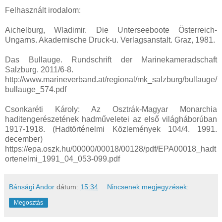
Felhasznált irodalom:
Aichelburg, Wladimir. Die Unterseeboote Österreich-
Ungarns. Akademische Druck-u. Verlagsanstalt. Graz, 1981.
Das Bullauge. Rundschrift der Marinekameradschaft
Salzburg. 2011/6-8.
http://www.marineverband.at/regional/mk_salzburg/bullauge/
bullauge_574.pdf
Csonkaréti Károly: Az Osztrák-Magyar Monarchia
haditengerészetének hadműveletei az első világháborúban
1917-1918. (Hadtörténelmi Közlemények 104/4. 1991.
december)
https://epa.oszk.hu/00000/00018/00128/pdf/EPA00018_hadt
ortenelmi_1991_04_053-099.pdf
Bánsági Andor
dátum:
15:34
Nincsenek megjegyzések:
Megosztás