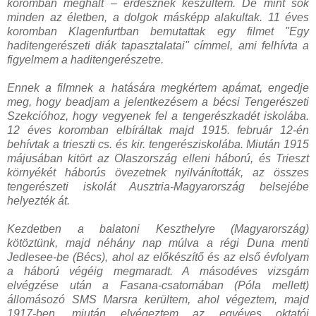
koromban meghalt – erdésznek készültem. De mint sok
minden az életben, a dolgok másképp alakultak. 11 éves
koromban Klagenfurtban bemutattak egy filmet "Egy
haditengerészeti diák tapasztalatai" címmel, ami felhívta a
figyelmem a haditengerészetre.
Ennek a filmnek a hatására megkértem apámat, engedje
meg, hogy beadjam a jelentkezésem a bécsi Tengerészeti
Szekcióhoz, hogy vegyenek fel a tengerészkadét iskolába.
12 éves koromban elbíráltak majd 1915. február 12-én
behívtak a trieszti cs. és kir. tengerésziskolába. Miután 1915
májusában kitört az Olaszország elleni háború, és Trieszt
környékét háborús övezetnek nyilvánították, az összes
tengerészeti iskolát Ausztria-Magyarország belsejébe
helyezték át.
Kezdetben a balatoni Keszthelyre (Magyarország)
kötöztünk, majd néhány nap múlva a régi Duna menti
Jedlesee-be (Bécs), ahol az előkészítő és az első évfolyam
a háború végéig megmaradt. A másodéves vizsgám
elvégzése után a Fasana-csatornában (Póla mellett)
állomásozó SMS Marsra kerültem, ahol végeztem, majd
1917-ben, miután elvégeztem az egyéves oktatói