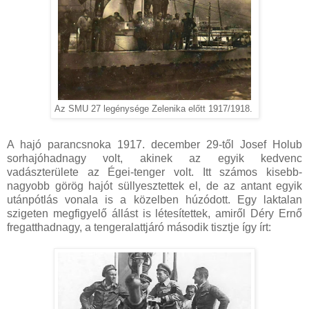
Az SMU 27 legénysége Zelenika előtt 1917/1918.
A hajó parancsnoka 1917. december 29-től Josef Holub
sorhajóhadnagy volt, akinek az egyik kedvenc
vadászterülete az Égei-tenger volt. Itt számos kisebb-
nagyobb görög hajót süllyesztettek el, de az antant egyik
utánpótlás vonala is a közelben húzódott. Egy laktalan
szigeten megfigyelő állást is létesítettek, amiről Déry Ernő
fregatthadnagy, a tengeralattjáró második tisztje így írt: