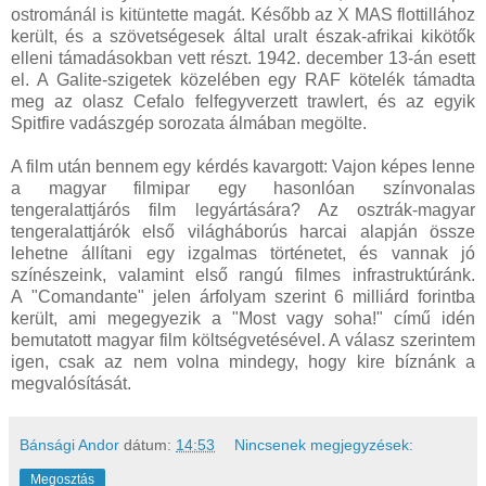
ostrománál is kitüntette magát. Később az X MAS flottillához
került, és a szövetségesek által uralt észak-afrikai kikötők
elleni támadásokban vett részt. 1942. december 13-án esett
el. A Galite-szigetek közelében egy RAF kötelék támadta
meg az olasz Cefalo felfegyverzett trawlert, és az egyik
Spitfire vadászgép sorozata álmában megölte.
A film után bennem egy kérdés kavargott: Vajon képes lenne
a magyar filmipar egy hasonlóan színvonalas
tengeralattjárós film legyártására? Az osztrák-magyar
tengeralattjárók első világháborús harcai alapján össze
lehetne állítani egy izgalmas történetet, és vannak jó
színészeink, valamint első rangú filmes infrastruktúránk.
A "Comandante" jelen árfolyam szerint 6 milliárd forintba
került, ami megegyezik a "Most vagy soha!" című idén
bemutatott magyar film költségvetésével. A válasz szerintem
igen, csak az nem volna mindegy, hogy kire bíznánk a
megvalósítását.
Bánsági Andor
dátum:
14:53
Nincsenek megjegyzések:
Megosztás