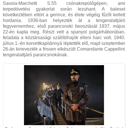
Savoia-Marchetti S.55 csónakrepülőgépen, ami
torpedóvetési gyakorlat során lezuhant. A baleset
következtében eltört a gerince, és élete végéig fűzőt kellett
hordania. 1936-ban helyezték át a tengeralattjáró
fegyvernemhez, első parancsnoki beosztását 1937. május
22-én kapta meg. Részt vett a spanyol polgárháborúban,
feladata a köztársasági szállítóhajók elleni harc volt. 1940.
július 1.-én korvettkapitánnyá léptették elő, majd szeptember
26-án kinevezték a frissen elkészült Comandante Cappellini
tengeralattjáró parancsnokának.