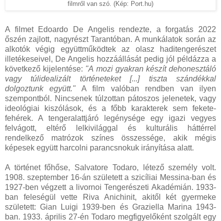
filmről van szó. (Kép: Port.hu)
A filmet Edoardo De Angelis rendezte, a forgatás 2022
őszén zajlott, nagyrészt Tarantóban. A munkálatok során az
alkotók végig együttműködtek az olasz haditengerészet
illetékeseivel, De Angelis hozzáállását pedig jól példázza a
következő kijelentése:
"A mozi gyakran készít dehonesztáló
vagy túlidealizált történeteket [...] tiszta szándékkal
dolgoztunk együtt."
A film valóban rendben van ilyen
szempontból. Nincsenek túlzottan pátoszos jelenetek, vagy
ideológiai kiszólások, és a főbb karakterek sem fekete-
fehérek. A tengeralattjáró legénysége egy igazi vegyes
felvágott, eltérő lelkivilággal és kulturális háttérrel
rendelkező matrózok színes összessége, akik mégis
képesek együtt harcolni parancsnokuk irányítása alatt.
A történet főhőse, Salvatore Todaro, létező személy volt.
1908. szeptember 16-án született a szicíliai Messina-ban és
1927-ben végzett a livornoi Tengerészeti Akadémián. 1933-
ban feleségül vette Riva Anichinit, akitől két gyermeke
született: Gian Luigi 1939-ben és Graziella Marina 1943-
ban. 1933. április 27-én Todaro megfigyelőként szolgált egy