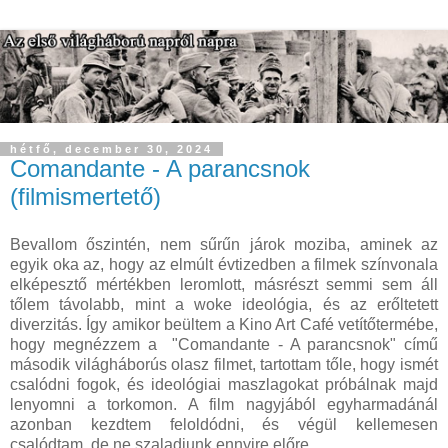
hétfő, december 30, 2024
Comandante - A parancsnok
(filmismertető)
Bevallom őszintén, nem sűrűn járok moziba, aminek az
egyik oka az, hogy az elmúlt évtizedben a filmek színvonala
elképesztő mértékben leromlott, másrészt semmi sem áll
tőlem távolabb, mint a woke ideológia, és az erőltetett
diverzitás. Így amikor beültem a Kino Art Café vetítőtermébe,
hogy megnézzem a "Comandante - A parancsnok" című
második világháborús olasz filmet, tartottam tőle, hogy ismét
csalódni fogok, és ideológiai maszlagokat próbálnak majd
lenyomni a torkomon. A film nagyjából egyharmadánál
azonban kezdtem feloldódni, és végül kellemesen
csalódtam, de ne szaladjunk ennyire előre.