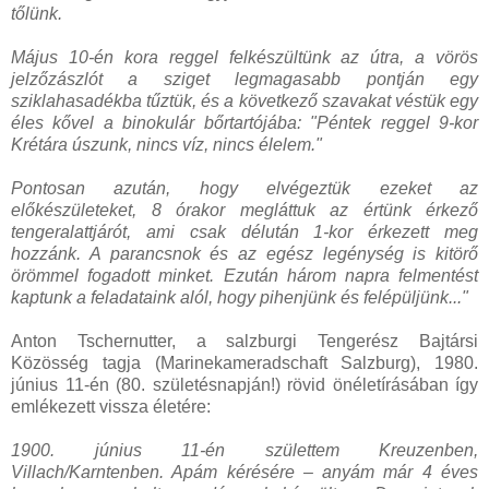
tőlünk.
Május 10-én kora reggel felkészültünk az útra, a vörös
jelzőzászlót a sziget legmagasabb pontján egy
sziklahasadékba tűztük, és a következő szavakat véstük egy
éles kővel a binokulár bőrtartójába: "Péntek reggel 9-kor
Krétára úszunk, nincs víz, nincs élelem."
Pontosan azután, hogy elvégeztük ezeket az
előkészületeket, 8 órakor megláttuk az értünk érkező
tengeralattjárót, ami csak délután 1-kor érkezett meg
hozzánk. A parancsnok és az egész legénység is kitörő
örömmel fogadott minket. Ezután három napra felmentést
kaptunk a feladataink alól, hogy pihenjünk és felépüljünk..."
Anton Tschernutter, a salzburgi Tengerész Bajtársi
Közösség tagja (Marinekameradschaft Salzburg), 1980.
június 11-én (80. születésnapján!) rövid önéletírásában így
emlékezett vissza életére:
1900. június 11-én születtem Kreuzenben,
Villach/Karntenben. Apám kérésére – anyám már 4 éves