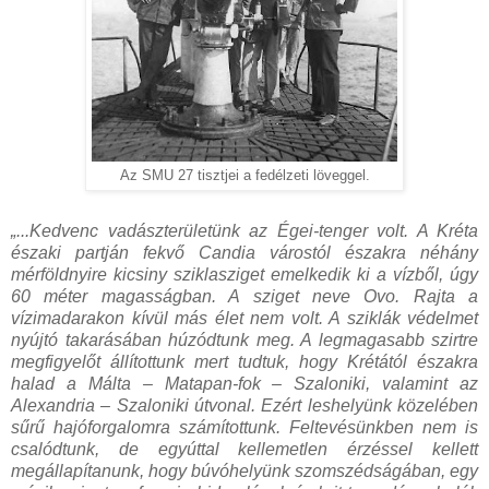
Az SMU 27 tisztjei a fedélzeti löveggel.
„...Kedvenc vadászterületünk az Égei-tenger volt. A Kréta
északi partján fekvő Candia várostól északra néhány
mérföldnyire kicsiny sziklasziget emelkedik ki a vízből, úgy
60 méter magasságban. A sziget neve Ovo. Rajta a
vízimadarakon kívül más élet nem volt. A sziklák védelmet
nyújtó takarásában húzódtunk meg. A legmagasabb szirtre
megfigyelőt állítottunk mert tudtuk, hogy Krétától északra
halad a Málta – Matapan-fok – Szaloniki, valamint az
Alexandria – Szaloniki útvonal. Ezért leshelyünk közelében
sűrű hajóforgalomra számítottunk. Feltevésünkben nem is
csalódtunk, de egyúttal kellemetlen érzéssel kellett
megállapítanunk, hogy búvóhelyünk szomszédságában, egy