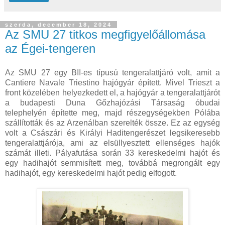
szerda, december 18, 2024
Az SMU 27 titkos megfigyelőállomása
az Égei-tengeren
Az SMU 27 egy BII-es típusú tengeralattjáró volt, amit a
Cantiere Navale Triestino hajógyár épített. Mivel Trieszt a
front közelében helyezkedett el, a hajógyár a tengeralattjárót
a budapesti Duna Gőzhajózási Társaság óbudai
telephelyén építette meg, majd részegységekben Pólába
szállították és az Arzenálban szerelték össze. Ez az egység
volt a Császári és Királyi Haditengerészet legsikeresebb
tengeralattjárója, ami az elsüllyesztett ellenséges hajók
számát illeti. Pályafutása során 33 kereskedelmi hajót és
egy hadihajót semmisített meg, továbbá megrongált egy
hadihajót, egy kereskedelmi hajót pedig elfogott.