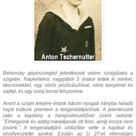
Behensky gépészsegéd jelentkezett velem szolgálatra a
szigetre. Napkeltekor, nagyjából 5 órakor tettek ki minket,
távcsövekkel, egy vörös jelzőzászlóval, némi kenyérrel és
sajttal, és egy üveg borral felszerelve.
Amint a sziget tetejére értünk három nyugati irányba haladó
hajót tudtunk jelenteni a tengeralattjárónak. A jelentésünk
után a kapitány a hangosbeszélővel üzent nekünk:
"Elmegyünk és addig maradjanak ott fenn, amíg vissza nem
jövünk." A tengeralattjáró üldözőbe vette a hajókat és
elsüllyesztette azokat. Ezután az U 27-et ellenséges