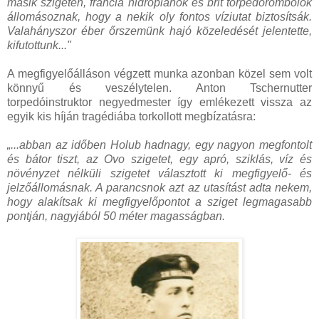
másik szigeten, francia hidroplánok és brit torpedórombolók
állomásoznak, hogy a nekik oly fontos víziutat biztosítsák.
Valahányszor éber őrszemünk hajó közeledését jelentette,
kifutottunk..."
A megfigyelőálláson végzett munka azonban közel sem volt
könnyű és veszélytelen. Anton Tschernutter
torpedóinstruktor negyedmester így emlékezett vissza az
egyik kis híján tragédiába torkollott megbízatásra:
„...abban az időben Holub hadnagy, egy nagyon megfontolt
és bátor tiszt, az Ovo szigetet, egy apró, sziklás, víz és
növényzet nélküli szigetet választott ki megfigyelő- és
jelzőállomásnak. A parancsnok azt az utasítást adta nekem,
hogy alakítsak ki megfigyelőpontot a sziget legmagasabb
pontján, nagyjából 50 méter magasságban.