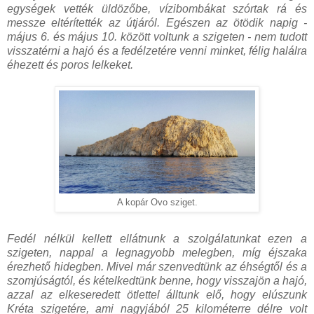
egységek vették üldözőbe, vízibombákat szórtak rá és
messze eltérítették az útjáról. Egészen az ötödik napig -
május 6. és május 10. között voltunk a szigeten - nem tudott
visszatérni a hajó és a fedélzetére venni minket, félig halálra
éhezett és poros lelkeket.
A kopár Ovo sziget.
Fedél nélkül kellett ellátnunk a szolgálatunkat ezen a
szigeten, nappal a legnagyobb melegben, míg éjszaka
érezhető hidegben. Mivel már szenvedtünk az éhségtől és a
szomjúságtól, és kételkedtünk benne, hogy visszajön a hajó,
azzal az elkeseredett ötlettel álltunk elő, hogy elúszunk
Kréta szigetére, ami nagyjából 25 kilométerre délre volt