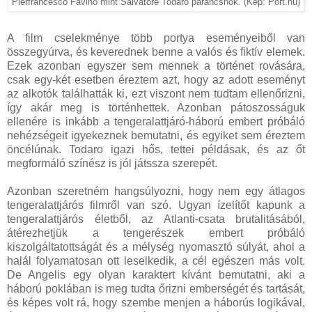
Pierfrancesco Favino mint Salvatore Todaro parancsnok. (Kép: Port.hu)
A film cselekménye több portya eseményeiből van
összegyúrva, és keverednek benne a valós és fiktív elemek.
Ezek azonban egyszer sem mennek a történet rovására,
csak egy-két esetben éreztem azt, hogy az adott eseményt
az alkotók találhatták ki, ezt viszont nem tudtam ellenőrizni,
így akár meg is történhettek. Azonban pátoszosságuk
ellenére is inkább a tengeralattjáró-háború embert próbáló
nehézségeit igyekeznek bemutatni, és egyiket sem éreztem
öncélúnak. Todaro igazi hős, tettei példásak, és az őt
megformáló színész is jól játssza szerepét.
Azonban szeretném hangsúlyozni, hogy nem egy átlagos
tengeralattjárós filmről van szó. Ugyan ízelítőt kapunk a
tengeralattjárós életből, az Atlanti-csata brutalitásából,
átérezhetjük a tengerészek embert próbáló
kiszolgáltatottságát és a mélység nyomasztó súlyát, ahol a
halál folyamatosan ott leselkedik, a cél egészen más volt.
De Angelis egy olyan karaktert kívánt bemutatni, aki a
háború poklában is meg tudta őrizni emberségét és tartását,
és képes volt rá, hogy szembe menjen a háborús logikával,