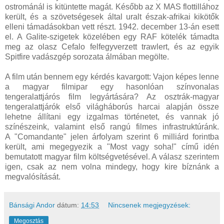
ostrománál is kitüntette magát. Később az X MAS flottillához
került, és a szövetségesek által uralt észak-afrikai kikötők
elleni támadásokban vett részt. 1942. december 13-án esett
el. A Galite-szigetek közelében egy RAF kötelék támadta
meg az olasz Cefalo felfegyverzett trawlert, és az egyik
Spitfire vadászgép sorozata álmában megölte.
A film után bennem egy kérdés kavargott: Vajon képes lenne
a magyar filmipar egy hasonlóan színvonalas
tengeralattjárós film legyártására? Az osztrák-magyar
tengeralattjárók első világháborús harcai alapján össze
lehetne állítani egy izgalmas történetet, és vannak jó
színészeink, valamint első rangú filmes infrastruktúránk.
A "Comandante" jelen árfolyam szerint 6 milliárd forintba
került, ami megegyezik a "Most vagy soha!" című idén
bemutatott magyar film költségvetésével. A válasz szerintem
igen, csak az nem volna mindegy, hogy kire bíznánk a
megvalósítását.
Bánsági Andor
dátum:
14:53
Nincsenek megjegyzések:
Megosztás