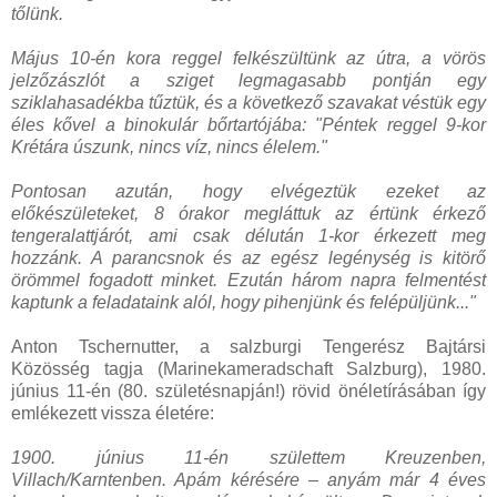
tőlünk.
Május 10-én kora reggel felkészültünk az útra, a vörös
jelzőzászlót a sziget legmagasabb pontján egy
sziklahasadékba tűztük, és a következő szavakat véstük egy
éles kővel a binokulár bőrtartójába: "Péntek reggel 9-kor
Krétára úszunk, nincs víz, nincs élelem."
Pontosan azután, hogy elvégeztük ezeket az
előkészületeket, 8 órakor megláttuk az értünk érkező
tengeralattjárót, ami csak délután 1-kor érkezett meg
hozzánk. A parancsnok és az egész legénység is kitörő
örömmel fogadott minket. Ezután három napra felmentést
kaptunk a feladataink alól, hogy pihenjünk és felépüljünk..."
Anton Tschernutter, a salzburgi Tengerész Bajtársi
Közösség tagja (Marinekameradschaft Salzburg), 1980.
június 11-én (80. születésnapján!) rövid önéletírásában így
emlékezett vissza életére:
1900. június 11-én születtem Kreuzenben,
Villach/Karntenben. Apám kérésére – anyám már 4 éves