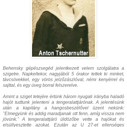
Behensky gépészsegéd jelentkezett velem szolgálatra a
szigetre. Napkeltekor, nagyjából 5 órakor tettek ki minket,
távcsövekkel, egy vörös jelzőzászlóval, némi kenyérrel és
sajttal, és egy üveg borral felszerelve.
Amint a sziget tetejére értünk három nyugati irányba haladó
hajót tudtunk jelenteni a tengeralattjárónak. A jelentésünk
után a kapitány a hangosbeszélővel üzent nekünk:
"Elmegyünk és addig maradjanak ott fenn, amíg vissza nem
jövünk." A tengeralattjáró üldözőbe vette a hajókat és
elsüllyesztette azokat. Ezután az U 27-et ellenséges