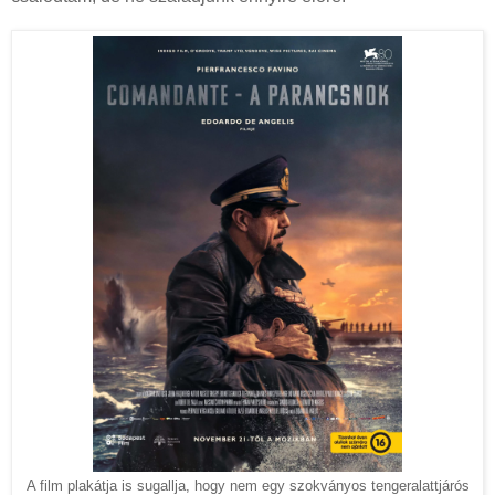
A film plakátja is sugallja, hogy nem egy szokványos tengeralattjárós