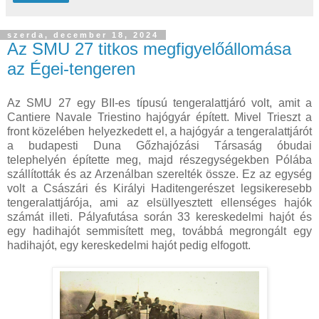
szerda, december 18, 2024
Az SMU 27 titkos megfigyelőállomása
az Égei-tengeren
Az SMU 27 egy BII-es típusú tengeralattjáró volt, amit a
Cantiere Navale Triestino hajógyár épített. Mivel Trieszt a
front közelében helyezkedett el, a hajógyár a tengeralattjárót
a budapesti Duna Gőzhajózási Társaság óbudai
telephelyén építette meg, majd részegységekben Pólába
szállították és az Arzenálban szerelték össze. Ez az egység
volt a Császári és Királyi Haditengerészet legsikeresebb
tengeralattjárója, ami az elsüllyesztett ellenséges hajók
számát illeti. Pályafutása során 33 kereskedelmi hajót és
egy hadihajót semmisített meg, továbbá megrongált egy
hadihajót, egy kereskedelmi hajót pedig elfogott.