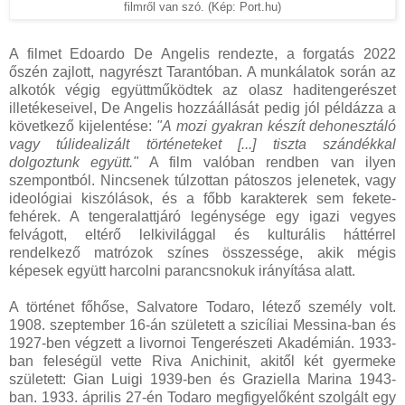
filmről van szó. (Kép: Port.hu)
A filmet Edoardo De Angelis rendezte, a forgatás 2022
őszén zajlott, nagyrészt Tarantóban. A munkálatok során az
alkotók végig együttműködtek az olasz haditengerészet
illetékeseivel, De Angelis hozzáállását pedig jól példázza a
következő kijelentése:
"A mozi gyakran készít dehonesztáló
vagy túlidealizált történeteket [...] tiszta szándékkal
dolgoztunk együtt."
A film valóban rendben van ilyen
szempontból. Nincsenek túlzottan pátoszos jelenetek, vagy
ideológiai kiszólások, és a főbb karakterek sem fekete-
fehérek. A tengeralattjáró legénysége egy igazi vegyes
felvágott, eltérő lelkivilággal és kulturális háttérrel
rendelkező matrózok színes összessége, akik mégis
képesek együtt harcolni parancsnokuk irányítása alatt.
A történet főhőse, Salvatore Todaro, létező személy volt.
1908. szeptember 16-án született a szicíliai Messina-ban és
1927-ben végzett a livornoi Tengerészeti Akadémián. 1933-
ban feleségül vette Riva Anichinit, akitől két gyermeke
született: Gian Luigi 1939-ben és Graziella Marina 1943-
ban. 1933. április 27-én Todaro megfigyelőként szolgált egy