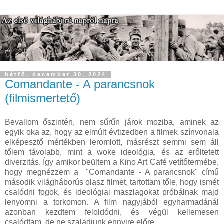
hétfő, december 30, 2024
Comandante - A parancsnok
(filmismertető)
Bevallom őszintén, nem sűrűn járok moziba, aminek az
egyik oka az, hogy az elmúlt évtizedben a filmek színvonala
elképesztő mértékben leromlott, másrészt semmi sem áll
tőlem távolabb, mint a woke ideológia, és az erőltetett
diverzitás. Így amikor beültem a Kino Art Café vetítőtermébe,
hogy megnézzem a "Comandante - A parancsnok" című
második világháborús olasz filmet, tartottam tőle, hogy ismét
csalódni fogok, és ideológiai maszlagokat próbálnak majd
lenyomni a torkomon. A film nagyjából egyharmadánál
azonban kezdtem feloldódni, és végül kellemesen
csalódtam, de ne szaladjunk ennyire előre.