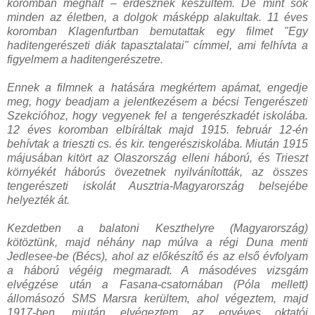
koromban meghalt – erdésznek készültem. De mint sok
minden az életben, a dolgok másképp alakultak. 11 éves
koromban Klagenfurtban bemutattak egy filmet "Egy
haditengerészeti diák tapasztalatai" címmel, ami felhívta a
figyelmem a haditengerészetre.
Ennek a filmnek a hatására megkértem apámat, engedje
meg, hogy beadjam a jelentkezésem a bécsi Tengerészeti
Szekcióhoz, hogy vegyenek fel a tengerészkadét iskolába.
12 éves koromban elbíráltak majd 1915. február 12-én
behívtak a trieszti cs. és kir. tengerésziskolába. Miután 1915
májusában kitört az Olaszország elleni háború, és Trieszt
környékét háborús övezetnek nyilvánították, az összes
tengerészeti iskolát Ausztria-Magyarország belsejébe
helyezték át.
Kezdetben a balatoni Keszthelyre (Magyarország)
kötöztünk, majd néhány nap múlva a régi Duna menti
Jedlesee-be (Bécs), ahol az előkészítő és az első évfolyam
a háború végéig megmaradt. A másodéves vizsgám
elvégzése után a Fasana-csatornában (Póla mellett)
állomásozó SMS Marsra kerültem, ahol végeztem, majd
1917-ben, miután elvégeztem az egyéves oktatói