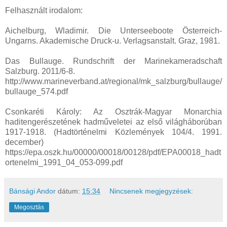
Felhasznált irodalom:
Aichelburg, Wladimir. Die Unterseeboote Österreich-
Ungarns. Akademische Druck-u. Verlagsanstalt. Graz, 1981.
Das Bullauge. Rundschrift der Marinekameradschaft
Salzburg. 2011/6-8.
http://www.marineverband.at/regional/mk_salzburg/bullauge/
bullauge_574.pdf
Csonkaréti Károly: Az Osztrák-Magyar Monarchia
haditengerészetének hadműveletei az első világháborúban
1917-1918. (Hadtörténelmi Közlemények 104/4. 1991.
december)
https://epa.oszk.hu/00000/00018/00128/pdf/EPA00018_hadt
ortenelmi_1991_04_053-099.pdf
Bánsági Andor
dátum:
15:34
Nincsenek megjegyzések:
Megosztás