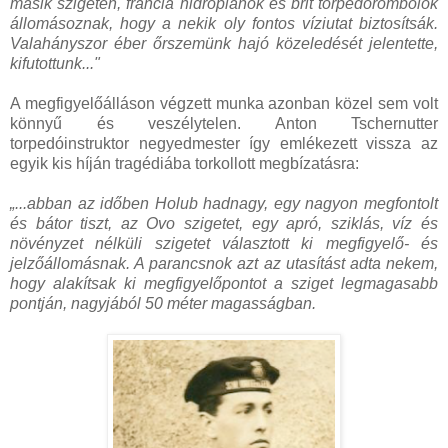
másik szigeten, francia hidroplánok és brit torpedórombolók
állomásoznak, hogy a nekik oly fontos víziutat biztosítsák.
Valahányszor éber őrszemünk hajó közeledését jelentette,
kifutottunk..."
A megfigyelőálláson végzett munka azonban közel sem volt
könnyű és veszélytelen. Anton Tschernutter
torpedóinstruktor negyedmester így emlékezett vissza az
egyik kis híján tragédiába torkollott megbízatásra:
„...abban az időben Holub hadnagy, egy nagyon megfontolt
és bátor tiszt, az Ovo szigetet, egy apró, sziklás, víz és
növényzet nélküli szigetet választott ki megfigyelő- és
jelzőállomásnak. A parancsnok azt az utasítást adta nekem,
hogy alakítsak ki megfigyelőpontot a sziget legmagasabb
pontján, nagyjából 50 méter magasságban.