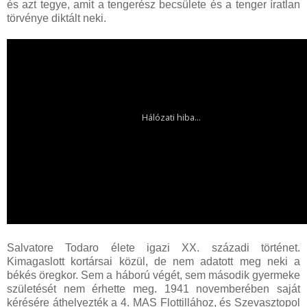
és azt tegye, amit a tengerész becsülete és a tenger íratlan
törvénye diktált neki.
Salvatore Todaro élete igazi XX. századi történet.
Kimagaslott kortársai közül, de nem adatott meg neki a
békés öregkor. Sem a háború végét, sem második gyermeke
születését nem érhette meg. 1941 novemberében saját
kérésére áthelyezték a 4. MAS Flottillához, és Szevasztopol