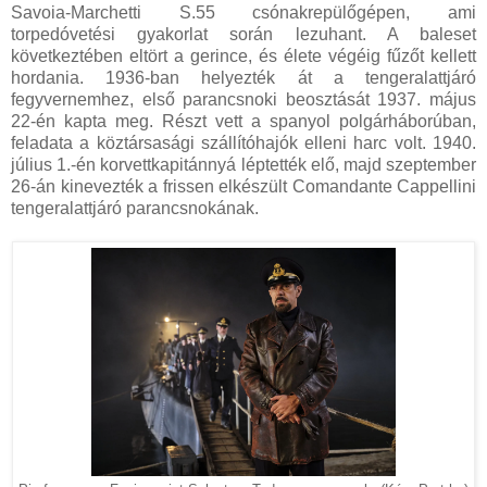
Savoia-Marchetti S.55 csónakrepülőgépen, ami
torpedóvetési gyakorlat során lezuhant. A baleset
következtében eltört a gerince, és élete végéig fűzőt kellett
hordania. 1936-ban helyezték át a tengeralattjáró
fegyvernemhez, első parancsnoki beosztását 1937. május
22-én kapta meg. Részt vett a spanyol polgárháborúban,
feladata a köztársasági szállítóhajók elleni harc volt. 1940.
július 1.-én korvettkapitánnyá léptették elő, majd szeptember
26-án kinevezték a frissen elkészült Comandante Cappellini
tengeralattjáró parancsnokának.