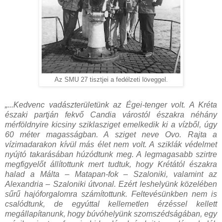
Az SMU 27 tisztjei a fedélzeti löveggel.
„...Kedvenc vadászterületünk az Égei-tenger volt. A Kréta
északi partján fekvő Candia várostól északra néhány
mérföldnyire kicsiny sziklasziget emelkedik ki a vízből, úgy
60 méter magasságban. A sziget neve Ovo. Rajta a
vízimadarakon kívül más élet nem volt. A sziklák védelmet
nyújtó takarásában húzódtunk meg. A legmagasabb szirtre
megfigyelőt állítottunk mert tudtuk, hogy Krétától északra
halad a Málta – Matapan-fok – Szaloniki, valamint az
Alexandria – Szaloniki útvonal. Ezért leshelyünk közelében
sűrű hajóforgalomra számítottunk. Feltevésünkben nem is
csalódtunk, de egyúttal kellemetlen érzéssel kellett
megállapítanunk, hogy búvóhelyünk szomszédságában, egy