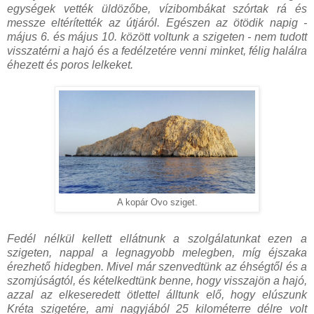
egységek vették üldözőbe, vízibombákat szórtak rá és
messze eltérítették az útjáról. Egészen az ötödik napig -
május 6. és május 10. között voltunk a szigeten - nem tudott
visszatérni a hajó és a fedélzetére venni minket, félig halálra
éhezett és poros lelkeket.
A kopár Ovo sziget.
Fedél nélkül kellett ellátnunk a szolgálatunkat ezen a
szigeten, nappal a legnagyobb melegben, míg éjszaka
érezhető hidegben. Mivel már szenvedtünk az éhségtől és a
szomjúságtól, és kételkedtünk benne, hogy visszajön a hajó,
azzal az elkeseredett ötlettel álltunk elő, hogy elúszunk
Kréta szigetére, ami nagyjából 25 kilométerre délre volt