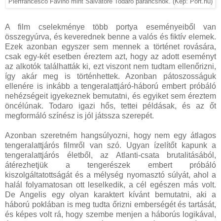
Pierfrancesco Favino mint Salvatore Todaro parancsnok. (Kép: Port.hu)
A film cselekménye több portya eseményeiből van
összegyúrva, és keverednek benne a valós és fiktív elemek.
Ezek azonban egyszer sem mennek a történet rovására,
csak egy-két esetben éreztem azt, hogy az adott eseményt
az alkotók találhatták ki, ezt viszont nem tudtam ellenőrizni,
így akár meg is történhettek. Azonban pátoszosságuk
ellenére is inkább a tengeralattjáró-háború embert próbáló
nehézségeit igyekeznek bemutatni, és egyiket sem éreztem
öncélúnak. Todaro igazi hős, tettei példásak, és az őt
megformáló színész is jól játssza szerepét.
Azonban szeretném hangsúlyozni, hogy nem egy átlagos
tengeralattjárós filmről van szó. Ugyan ízelítőt kapunk a
tengeralattjárós életből, az Atlanti-csata brutalitásából,
átérezhetjük a tengerészek embert próbáló
kiszolgáltatottságát és a mélység nyomasztó súlyát, ahol a
halál folyamatosan ott leselkedik, a cél egészen más volt.
De Angelis egy olyan karaktert kívánt bemutatni, aki a
háború poklában is meg tudta őrizni emberségét és tartását,
és képes volt rá, hogy szembe menjen a háborús logikával,