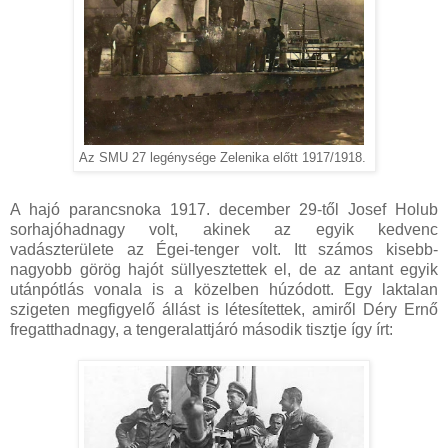
Az SMU 27 legénysége Zelenika előtt 1917/1918.
A hajó parancsnoka 1917. december 29-től Josef Holub
sorhajóhadnagy volt, akinek az egyik kedvenc
vadászterülete az Égei-tenger volt. Itt számos kisebb-
nagyobb görög hajót süllyesztettek el, de az antant egyik
utánpótlás vonala is a közelben húzódott. Egy laktalan
szigeten megfigyelő állást is létesítettek, amiről Déry Ernő
fregatthadnagy, a tengeralattjáró második tisztje így írt: