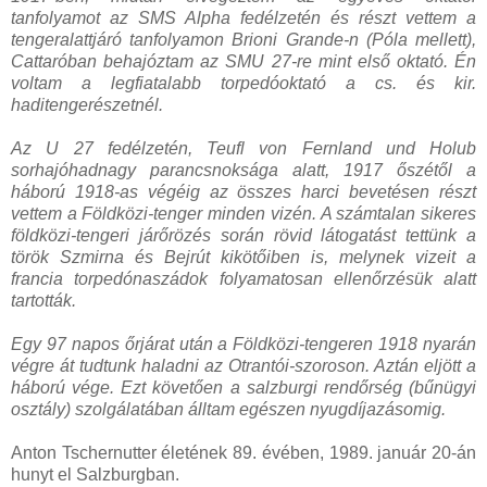
tanfolyamot az SMS Alpha fedélzetén és részt vettem a
tengeralattjáró tanfolyamon Brioni Grande-n (Póla mellett),
Cattaróban behajóztam az SMU 27-re mint első oktató. Én
voltam a legfiatalabb torpedóoktató a cs. és kir.
haditengerészetnél.
Az U 27 fedélzetén, Teufl von Fernland und Holub
sorhajóhadnagy parancsnoksága alatt, 1917 őszétől a
háború 1918-as végéig az összes harci bevetésen részt
vettem a Földközi-tenger minden vizén. A számtalan sikeres
földközi-tengeri járőrözés során rövid látogatást tettünk a
török Szmirna és Bejrút kikötőiben is, melynek vizeit a
francia torpedónaszádok folyamatosan ellenőrzésük alatt
tartották.
Egy 97 napos őrjárat után a Földközi-tengeren 1918 nyarán
végre át tudtunk haladni az Otrantói-szoroson. Aztán eljött a
háború vége. Ezt követően a salzburgi rendőrség (bűnügyi
osztály) szolgálatában álltam egészen nyugdíjazásomig.
Anton Tschernutter életének 89. évében, 1989. január 20-án
hunyt el Salzburgban.