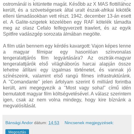
ostrománál is kitüntette magát. Később az X MAS flottillához
került, és a szövetségesek által uralt észak-afrikai kikötők
elleni támadásokban vett részt. 1942. december 13-án esett
el. A Galite-szigetek közelében egy RAF kötelék támadta
meg az olasz Cefalo felfegyverzett trawlert, és az egyik
Spitfire vadászgép sorozata álmában megölte.
A film után bennem egy kérdés kavargott: Vajon képes lenne
a magyar filmipar egy hasonlóan színvonalas
tengeralattjárós film legyártására? Az osztrák-magyar
tengeralattjárók első világháborús harcai alapján össze
lehetne állítani egy izgalmas történetet, és vannak jó
színészeink, valamint első rangú filmes infrastruktúránk.
A "Comandante" jelen árfolyam szerint 6 milliárd forintba
került, ami megegyezik a "Most vagy soha!" című idén
bemutatott magyar film költségvetésével. A válasz szerintem
igen, csak az nem volna mindegy, hogy kire bíznánk a
megvalósítását.
Bánsági Andor
dátum:
14:53
Nincsenek megjegyzések:
Megosztás