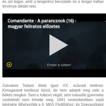
és azt tegye, amit a tengerész becsülete és a tenger íratlan
törvénye diktált neki.
Salvatore Todaro élete igazi XX. századi történet.
Kimagaslott kortársai közül, de nem adatott meg neki a
békés öregkor. Sem a háború végét, sem második gyermeke
születését nem érhette meg. 1941 novemberében saját
kérésére áthelyezték a 4. MAS Flottillához, és Szevasztopol