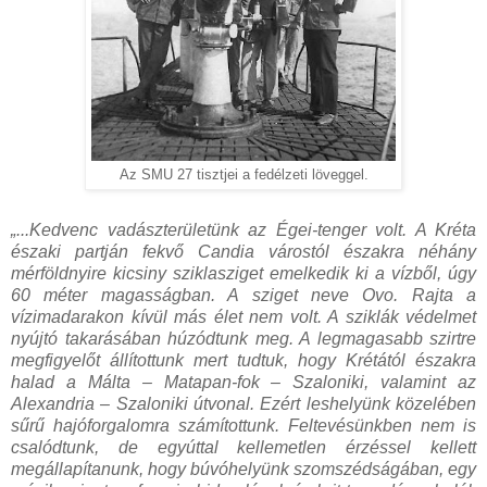
Az SMU 27 tisztjei a fedélzeti löveggel.
„...Kedvenc vadászterületünk az Égei-tenger volt. A Kréta
északi partján fekvő Candia várostól északra néhány
mérföldnyire kicsiny sziklasziget emelkedik ki a vízből, úgy
60 méter magasságban. A sziget neve Ovo. Rajta a
vízimadarakon kívül más élet nem volt. A sziklák védelmet
nyújtó takarásában húzódtunk meg. A legmagasabb szirtre
megfigyelőt állítottunk mert tudtuk, hogy Krétától északra
halad a Málta – Matapan-fok – Szaloniki, valamint az
Alexandria – Szaloniki útvonal. Ezért leshelyünk közelében
sűrű hajóforgalomra számítottunk. Feltevésünkben nem is
csalódtunk, de egyúttal kellemetlen érzéssel kellett
megállapítanunk, hogy búvóhelyünk szomszédságában, egy