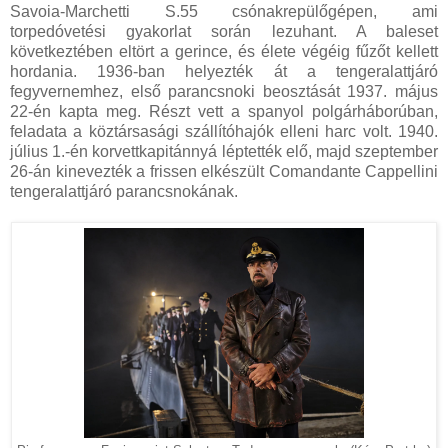
Savoia-Marchetti S.55 csónakrepülőgépen, ami
torpedóvetési gyakorlat során lezuhant. A baleset
következtében eltört a gerince, és élete végéig fűzőt kellett
hordania. 1936-ban helyezték át a tengeralattjáró
fegyvernemhez, első parancsnoki beosztását 1937. május
22-én kapta meg. Részt vett a spanyol polgárháborúban,
feladata a köztársasági szállítóhajók elleni harc volt. 1940.
július 1.-én korvettkapitánnyá léptették elő, majd szeptember
26-án kinevezték a frissen elkészült Comandante Cappellini
tengeralattjáró parancsnokának.