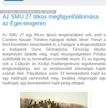
szerda, december 18, 2024
Az SMU 27 titkos megfigyelőállomása
az Égei-tengeren
Az SMU 27 egy BII-es típusú tengeralattjáró volt, amit a
Cantiere Navale Triestino hajógyár épített. Mivel Trieszt a
front közelében helyezkedett el, a hajógyár a tengeralattjárót
a budapesti Duna Gőzhajózási Társaság óbudai
telephelyén építette meg, majd részegységekben Pólába
szállították és az Arzenálban szerelték össze. Ez az egység
volt a Császári és Királyi Haditengerészet legsikeresebb
tengeralattjárója, ami az elsüllyesztett ellenséges hajók
számát illeti. Pályafutása során 33 kereskedelmi hajót és
egy hadihajót semmisített meg, továbbá megrongált egy
hadihajót, egy kereskedelmi hajót pedig elfogott.