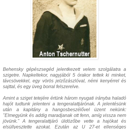
Behensky gépészsegéd jelentkezett velem szolgálatra a
szigetre. Napkeltekor, nagyjából 5 órakor tettek ki minket,
távcsövekkel, egy vörös jelzőzászlóval, némi kenyérrel és
sajttal, és egy üveg borral felszerelve.
Amint a sziget tetejére értünk három nyugati irányba haladó
hajót tudtunk jelenteni a tengeralattjárónak. A jelentésünk
után a kapitány a hangosbeszélővel üzent nekünk:
"Elmegyünk és addig maradjanak ott fenn, amíg vissza nem
jövünk." A tengeralattjáró üldözőbe vette a hajókat és
elsüllyesztette azokat. Ezután az U 27-et ellenséges