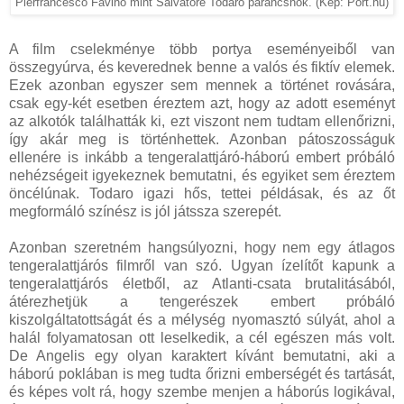
Pierfrancesco Favino mint Salvatore Todaro parancsnok. (Kép: Port.hu)
A film cselekménye több portya eseményeiből van
összegyúrva, és keverednek benne a valós és fiktív elemek.
Ezek azonban egyszer sem mennek a történet rovására,
csak egy-két esetben éreztem azt, hogy az adott eseményt
az alkotók találhatták ki, ezt viszont nem tudtam ellenőrizni,
így akár meg is történhettek. Azonban pátoszosságuk
ellenére is inkább a tengeralattjáró-háború embert próbáló
nehézségeit igyekeznek bemutatni, és egyiket sem éreztem
öncélúnak. Todaro igazi hős, tettei példásak, és az őt
megformáló színész is jól játssza szerepét.
Azonban szeretném hangsúlyozni, hogy nem egy átlagos
tengeralattjárós filmről van szó. Ugyan ízelítőt kapunk a
tengeralattjárós életből, az Atlanti-csata brutalitásából,
átérezhetjük a tengerészek embert próbáló
kiszolgáltatottságát és a mélység nyomasztó súlyát, ahol a
halál folyamatosan ott leselkedik, a cél egészen más volt.
De Angelis egy olyan karaktert kívánt bemutatni, aki a
háború poklában is meg tudta őrizni emberségét és tartását,
és képes volt rá, hogy szembe menjen a háborús logikával,