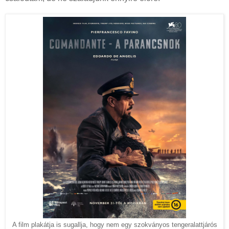
A film plakátja is sugallja, hogy nem egy szokványos tengeralattjárós