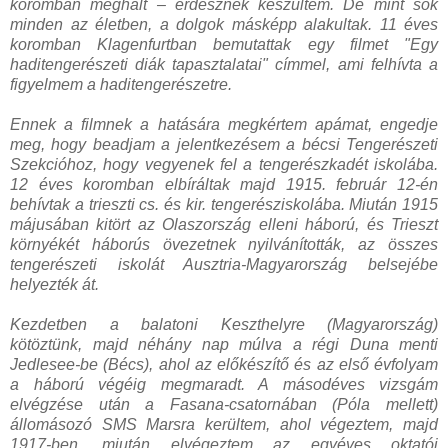
koromban meghalt – erdésznek készültem. De mint sok
minden az életben, a dolgok másképp alakultak. 11 éves
koromban Klagenfurtban bemutattak egy filmet "Egy
haditengerészeti diák tapasztalatai" címmel, ami felhívta a
figyelmem a haditengerészetre.
Ennek a filmnek a hatására megkértem apámat, engedje
meg, hogy beadjam a jelentkezésem a bécsi Tengerészeti
Szekcióhoz, hogy vegyenek fel a tengerészkadét iskolába.
12 éves koromban elbíráltak majd 1915. február 12-én
behívtak a trieszti cs. és kir. tengerésziskolába. Miután 1915
májusában kitört az Olaszország elleni háború, és Trieszt
környékét háborús övezetnek nyilvánították, az összes
tengerészeti iskolát Ausztria-Magyarország belsejébe
helyezték át.
Kezdetben a balatoni Keszthelyre (Magyarország)
kötöztünk, majd néhány nap múlva a régi Duna menti
Jedlesee-be (Bécs), ahol az előkészítő és az első évfolyam
a háború végéig megmaradt. A másodéves vizsgám
elvégzése után a Fasana-csatornában (Póla mellett)
állomásozó SMS Marsra kerültem, ahol végeztem, majd
1917-ben, miután elvégeztem az egyéves oktatói