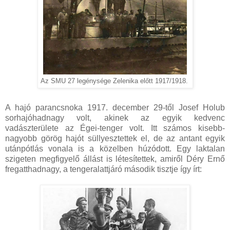
Az SMU 27 legénysége Zelenika előtt 1917/1918.
A hajó parancsnoka 1917. december 29-től Josef Holub
sorhajóhadnagy volt, akinek az egyik kedvenc
vadászterülete az Égei-tenger volt. Itt számos kisebb-
nagyobb görög hajót süllyesztettek el, de az antant egyik
utánpótlás vonala is a közelben húzódott. Egy laktalan
szigeten megfigyelő állást is létesítettek, amiről Déry Ernő
fregatthadnagy, a tengeralattjáró második tisztje így írt: