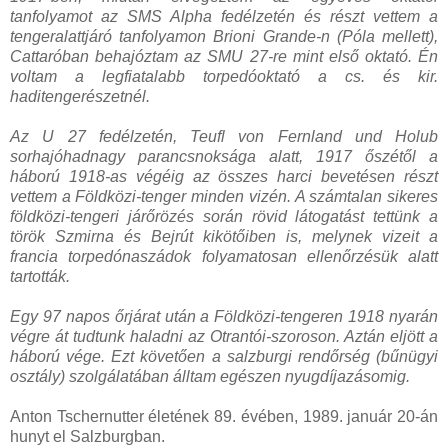
tanfolyamot az SMS Alpha fedélzetén és részt vettem a
tengeralattjáró tanfolyamon Brioni Grande-n (Póla mellett),
Cattaróban behajóztam az SMU 27-re mint első oktató. Én
voltam a legfiatalabb torpedóoktató a cs. és kir.
haditengerészetnél.
Az U 27 fedélzetén, Teufl von Fernland und Holub
sorhajóhadnagy parancsnoksága alatt, 1917 őszétől a
háború 1918-as végéig az összes harci bevetésen részt
vettem a Földközi-tenger minden vizén. A számtalan sikeres
földközi-tengeri járőrözés során rövid látogatást tettünk a
török Szmirna és Bejrút kikötőiben is, melynek vizeit a
francia torpedónaszádok folyamatosan ellenőrzésük alatt
tartották.
Egy 97 napos őrjárat után a Földközi-tengeren 1918 nyarán
végre át tudtunk haladni az Otrantói-szoroson. Aztán eljött a
háború vége. Ezt követően a salzburgi rendőrség (bűnügyi
osztály) szolgálatában álltam egészen nyugdíjazásomig.
Anton Tschernutter életének 89. évében, 1989. január 20-án
hunyt el Salzburgban.