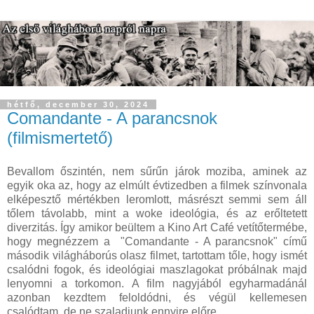
hétfő, december 30, 2024
Comandante - A parancsnok
(filmismertető)
Bevallom őszintén, nem sűrűn járok moziba, aminek az
egyik oka az, hogy az elmúlt évtizedben a filmek színvonala
elképesztő mértékben leromlott, másrészt semmi sem áll
tőlem távolabb, mint a woke ideológia, és az erőltetett
diverzitás. Így amikor beültem a Kino Art Café vetítőtermébe,
hogy megnézzem a "Comandante - A parancsnok" című
második világháborús olasz filmet, tartottam tőle, hogy ismét
csalódni fogok, és ideológiai maszlagokat próbálnak majd
lenyomni a torkomon. A film nagyjából egyharmadánál
azonban kezdtem feloldódni, és végül kellemesen
csalódtam, de ne szaladjunk ennyire előre.