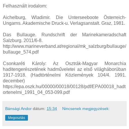
Felhasznált irodalom:
Aichelburg, Wladimir. Die Unterseeboote Österreich-
Ungarns. Akademische Druck-u. Verlagsanstalt. Graz, 1981.
Das Bullauge. Rundschrift der Marinekameradschaft
Salzburg. 2011/6-8.
http://www.marineverband.at/regional/mk_salzburg/bullauge/
bullauge_574.pdf
Csonkaréti Károly: Az Osztrák-Magyar Monarchia
haditengerészetének hadműveletei az első világháborúban
1917-1918. (Hadtörténelmi Közlemények 104/4. 1991.
december)
https://epa.oszk.hu/00000/00018/00128/pdf/EPA00018_hadt
ortenelmi_1991_04_053-099.pdf
Bánsági Andor
dátum:
15:34
Nincsenek megjegyzések:
Megosztás