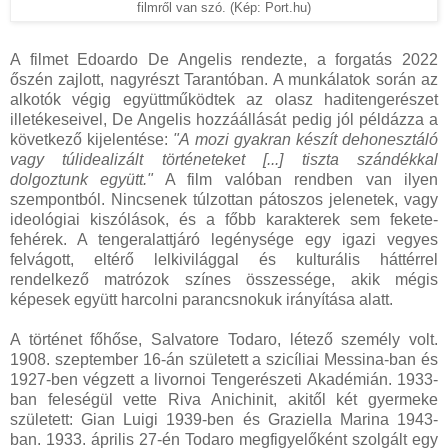
filmről van szó. (Kép: Port.hu)
A filmet Edoardo De Angelis rendezte, a forgatás 2022
őszén zajlott, nagyrészt Tarantóban. A munkálatok során az
alkotók végig együttműködtek az olasz haditengerészet
illetékeseivel, De Angelis hozzáállását pedig jól példázza a
következő kijelentése:
"A mozi gyakran készít dehonesztáló
vagy túlidealizált történeteket [...] tiszta szándékkal
dolgoztunk együtt."
A film valóban rendben van ilyen
szempontból. Nincsenek túlzottan pátoszos jelenetek, vagy
ideológiai kiszólások, és a főbb karakterek sem fekete-
fehérek. A tengeralattjáró legénysége egy igazi vegyes
felvágott, eltérő lelkivilággal és kulturális háttérrel
rendelkező matrózok színes összessége, akik mégis
képesek együtt harcolni parancsnokuk irányítása alatt.
A történet főhőse, Salvatore Todaro, létező személy volt.
1908. szeptember 16-án született a szicíliai Messina-ban és
1927-ben végzett a livornoi Tengerészeti Akadémián. 1933-
ban feleségül vette Riva Anichinit, akitől két gyermeke
született: Gian Luigi 1939-ben és Graziella Marina 1943-
ban. 1933. április 27-én Todaro megfigyelőként szolgált egy