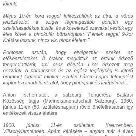
tőlünk.
Május 10-én kora reggel felkészültünk az útra, a vörös
jelzőzászlót a sziget legmagasabb pontján egy
sziklahasadékba tűztük, és a következő szavakat véstük egy
éles kővel a binokulár bőrtartójába: "Péntek reggel 9-kor
Krétára úszunk, nincs víz, nincs élelem."
Pontosan azután, hogy elvégeztük ezeket az
előkészületeket, 8 órakor megláttuk az értünk érkező
tengeralattjárót, ami csak délután 1-kor érkezett meg
hozzánk. A parancsnok és az egész legénység is kitörő
örömmel fogadott minket. Ezután három napra felmentést
kaptunk a feladataink alól, hogy pihenjünk és felépüljünk..."
Anton Tschernutter, a salzburgi Tengerész Bajtársi
Közösség tagja (Marinekameradschaft Salzburg), 1980.
június 11-én (80. születésnapján!) rövid önéletírásában így
emlékezett vissza életére:
1900. június 11-én születtem Kreuzenben,
Villach/Karntenben. Apám kérésére – anyám már 4 éves