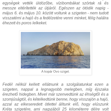
egységek vették üldözőbe, vízibombákat szórtak rá és
messze eltérítették az útjáról. Egészen az ötödik napig -
május 6. és május 10. között voltunk a szigeten - nem tudott
visszatérni a hajó és a fedélzetére venni minket, félig halálra
éhezett és poros lelkeket.
A kopár Ovo sziget.
Fedél nélkül kellett ellátnunk a szolgálatunkat ezen a
szigeten, nappal a legnagyobb melegben, míg éjszaka
érezhető hidegben. Mivel már szenvedtünk az éhségtől és a
szomjúságtól, és kételkedtünk benne, hogy visszajön a hajó,
azzal az elkeseredett ötlettel álltunk elő, hogy elúszunk
Kréta szigetére, ami nagyjából 25 kilométerre délre volt