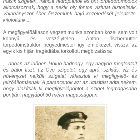
másik szigeten, francia hidroplánok és brit torpedórombolók
állomásoznak, hogy a nekik oly fontos víziutat biztosítsák.
Valahányszor éber őrszemünk hajó közeledését jelentette,
kifutottunk..."
A megfigyelőálláson végzett munka azonban közel sem volt
könnyű és veszélytelen. Anton Tschernutter
torpedóinstruktor negyedmester így emlékezett vissza az
egyik kis híján tragédiába torkollott megbízatásra:
„...abban az időben Holub hadnagy, egy nagyon megfontolt
és bátor tiszt, az Ovo szigetet, egy apró, sziklás, víz és
növényzet nélküli szigetet választott ki megfigyelő- és
jelzőállomásnak. A parancsnok azt az utasítást adta nekem,
hogy alakítsak ki megfigyelőpontot a sziget legmagasabb
pontján, nagyjából 50 méter magasságban.