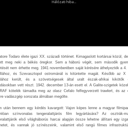
atore Todaro élete igazi XX. századi történet. Kimagaslott kortársai közül, d
ott meg neki a békés öregkor. Sem a háború végét, sem második gye
etését nem érhette meg. 1941 novemberében saját kérésére áthelyezték a 4
tillához, és Szevasztopol ostrománál is kitüntette magát. Később az 
tillához került, és a szövetségesek által uralt észak-afrikai kikötők e
dásokban vett részt. 1942. december 13-án esett el. A Galite-szigetek köze
RAF kötelék támadta meg az olasz Cefalo felfegyverzett trawlert, és az 
fire vadászgép sorozata álmában megölte.
lm után bennem egy kérdés kavargott: Vajon képes lenne a magyar filmipa
nlóan színvonalas tengeralattjárós film legyártására? Az osztrák-m
eralattjárók első világháborús harcai alapján össze lehetne állítani egy izg
énetet, és vannak jó színészeink, valamint első rangú filmes infrastruktú