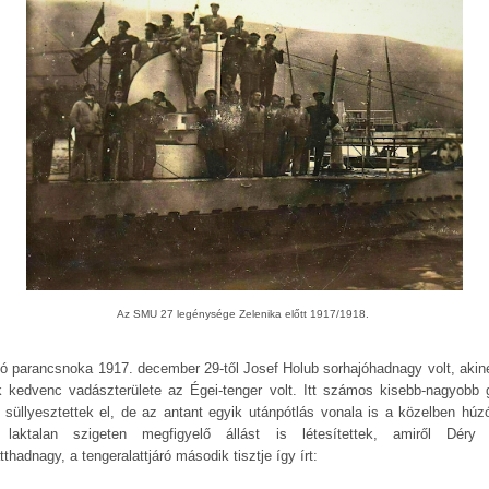
Az SMU 27 legénysége Zelenika előtt 1917/1918.
jó parancsnoka 1917. december 29-től Josef Holub sorhajóhadnagy volt, akin
k kedvenc vadászterülete az Égei-tenger volt. Itt számos kisebb-nagyobb 
t süllyesztettek el, de az antant egyik utánpótlás vonala is a közelben húzó
laktalan szigeten megfigyelő állást is létesítettek, amiről Déry
tthadnagy, a tengeralattjáró második tisztje így írt: