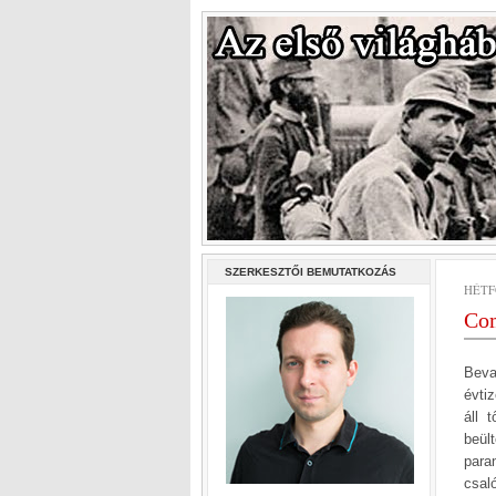
SZERKESZTŐI BEMUTATKOZÁS
HÉTF
Com
Beva
évti
áll 
beül
para
csal