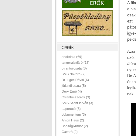
A fi
a va
csak
ezt 
páto
igye
péld
CIMKÉK
Azon
anekdota
(69)
szó.
tengeralattjáró
(18)
átér
otrantói csata
(8)
nyom
SMS Novara
(7)
De A
Dr. Ligeti Dávid
(6)
őriz
jütlandi csata
(5)
logik
Déry Ernő
(4)
neki
Otrantói-szoros
(3)
SMS Szent István
(3)
caporettó
(3)
dokumentum
(3)
Anton Haus
(2)
Bánsági Andor
(2)
Cattaró
(2)