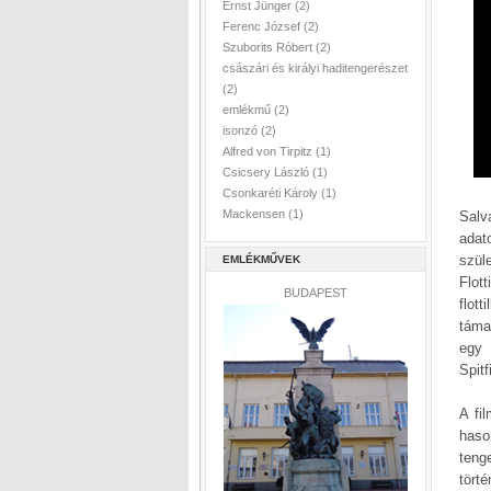
Ernst Jünger
(2)
Ferenc József
(2)
Szuborits Róbert
(2)
császári és királyi haditengerészet
(2)
emlékmű
(2)
isonzó
(2)
Alfred von Tirpitz
(1)
Csicsery László
(1)
Csonkaréti Károly
(1)
Mackensen
(1)
Salv
adat
szül
EMLÉKMŰVEK
Flot
BUDAPEST
flot
táma
egy 
Spit
A fi
haso
teng
tört