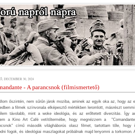
Ő, DECEMBER 30, 2024
andante - A parancsnok (filmismertető)
llom őszintén, nem sűrűn járok moziba, aminek az egyik oka az, hogy az e
zedben a filmek színvonala elképesztő mértékben leromlott, másrészt semm
tőlem távolabb, mint a woke ideológia, és az erőltetett diverzitás. Így a
tem a Kino Art Café vetítőtermébe, hogy megnézzem a "Comandant
ncsnok" című második világháborús olasz filmet, tartottam tőle, hogy 
ódni fogok, és ideológiai maszlagokat próbálnak majd lenyomni a torkomon. A