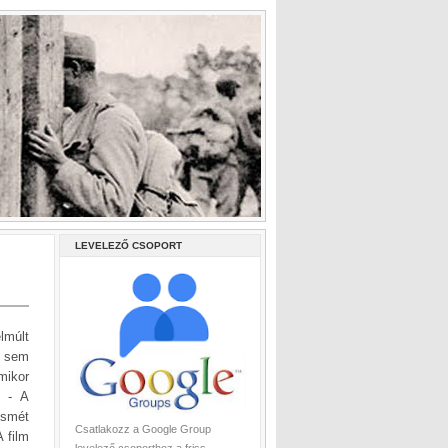
LEVELEZŐ CSOPORT
lmúlt
i sem
mikor
e - A
ismét
Csatlakozz a Google Group
 film