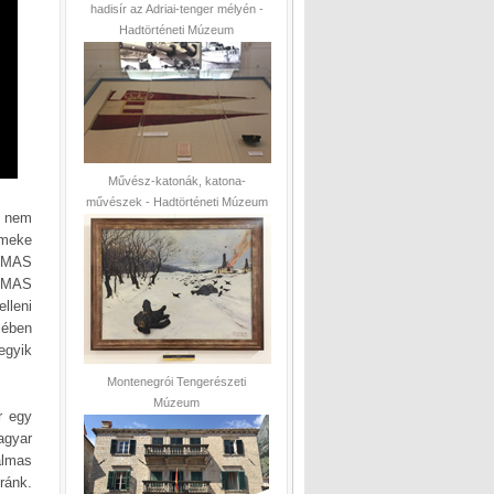
hadisír az Adriai-tenger mélyén -
Hadtörténeti Múzeum
Művész-katonák, katona-
művészek - Hadtörténeti Múzeum
e nem
rmeke
. MAS
X MAS
lleni
lében
egyik
Montenegrói Tengerészeti
Múzeum
r egy
agyar
almas
ránk.