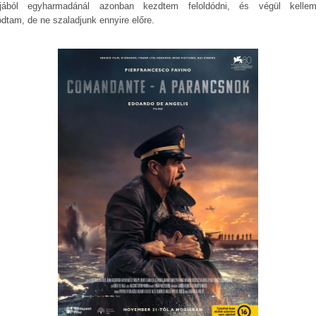
jából egyharmadánál azonban kezdtem feloldódni, és végül kelle
ódtam, de ne szaladjunk ennyire előre.