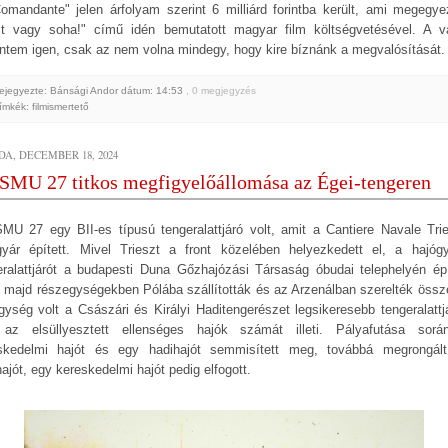
omandante" jelen árfolyam szerint 6 milliárd forintba került, ami megegye
t vagy soha!" című idén bemutatott magyar film költségvetésével. A v
intem igen, csak az nem volna mindegy, hogy kire bíznánk a megvalósítását.
ejegyezte: Bánsági Andor
dátum:
14:53
, 0 megjegyzés
ímkék:
filmismertető
DA, DECEMBER 18, 2024
SMU 27 titkos megfigyelőállomása az Égei-tengeren
MU 27 egy BII-es típusú tengeralattjáró volt, amit a Cantiere Navale Trie
gyár épített. Mivel Trieszt a front közelében helyezkedett el, a hajóg
eralattjárót a budapesti Duna Gőzhajózási Társaság óbudai telephelyén épí
 majd részegységekben Pólába szállították és az Arzenálban szerelték össz
gység volt a Császári és Királyi Haditengerészet legsikeresebb tengeralattjá
az elsüllyesztett ellenséges hajók számát illeti. Pályafutása sor
skedelmi hajót és egy hadihajót semmisített meg, továbbá megrongál
ajót, egy kereskedelmi hajót pedig elfogott.