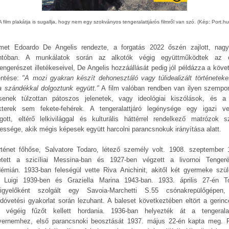
A film plakátja is sugallja, hogy nem egy szokványos tengeralattjárós filmről van szó. (Kép: Port.hu
lmet Edoardo De Angelis rendezte, a forgatás 2022 őszén zajlott, nagy
ntóban. A munkálatok során az alkotók végig együttműködtek az 
tengerészet illetékeseivel, De Angelis hozzáállását pedig jól példázza a köve
lentése:
"A mozi gyakran készít dehonesztáló vagy túlidealizált történeteket 
ta szándékkal dolgoztunk együtt."
A film valóban rendben van ilyen szempon
senek túlzottan pátoszos jelenetek, vagy ideológiai kiszólások, és a
kterek sem fekete-fehérek. A tengeralattjáró legénysége egy igazi v
ágott, eltérő lelkivilággal és kulturális háttérrel rendelkező matrózok s
essége, akik mégis képesek együtt harcolni parancsnokuk irányítása alatt.
rténet főhőse, Salvatore Todaro, létező személy volt. 1908. szeptember 
etett a szicíliai Messina-ban és 1927-ben végzett a livornoi Tengeré
émián. 1933-ban feleségül vette Riva Anichinit, akitől két gyermeke szüle
 Luigi 1939-ben és Graziella Marina 1943-ban. 1933. április 27-én T
igyelőként szolgált egy Savoia-Marchetti S.55 csónakrepülőgépen
edóvetési gyakorlat során lezuhant. A baleset következtében eltört a gerinc
e végéig fűzőt kellett hordania. 1936-ban helyezték át a tengeralat
vernemhez, első parancsnoki beosztását 1937. május 22-én kapta meg. 