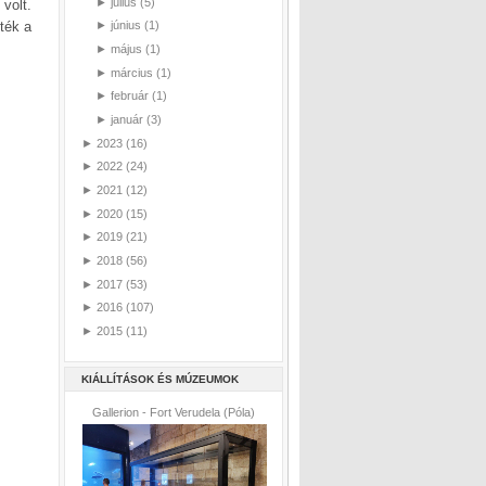
►
július
(5)
volt.
ték a
►
június
(1)
►
május
(1)
►
március
(1)
►
február
(1)
►
január
(3)
►
2023
(16)
►
2022
(24)
►
2021
(12)
►
2020
(15)
►
2019
(21)
►
2018
(56)
►
2017
(53)
►
2016
(107)
►
2015
(11)
KIÁLLÍTÁSOK ÉS MÚZEUMOK
Gallerion - Fort Verudela (Póla)