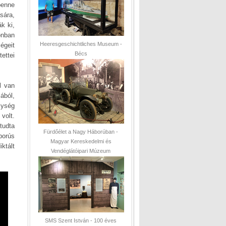
benne
sára,
k ki,
onban
Heeresgeschichtliches Museum -
égeit
Bécs
ettei
l van
ából,
lység
volt.
tudta
Fürdőélet a Nagy Háborúban -
borús
Magyar Kereskedelmi és
iktált
Vendéglátóipari Múzeum
SMS Szent István - 100 éves