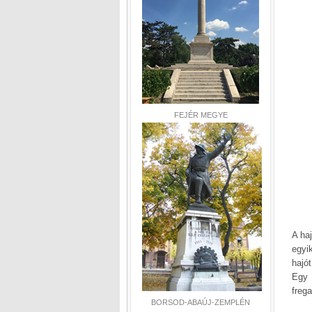
FEJÉR MEGYE
A ha
egyi
hajó
Egy 
frega
BORSOD-ABAÚJ-ZEMPLÉN