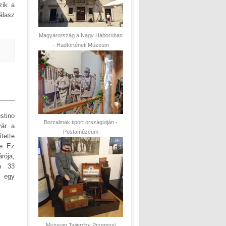
zik a
álasz
Magyarország a Nagy Háborúban
- Hadtörténeti Múzeum
stino
Borzalmak tiport országútján -
yár a
Postamúzeum
tette
e. Ez
rója,
án 33
t egy
Muzeum Twierdzy Przemysl