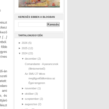
)
KERESÉS EBBEN A BLOGBAN
részt
olasz
tkező
TARTALOMJEGYZÉK
[...]
tból.
►
2026
(5)
 főbb
►
2025
(12)
egyes
▼
2024
(22)
zínes
▼
december
(2)
Comandante - A parancsnok
(filmismertető)
16-án
Az SMU 27 titkos
szeti
megfigyelőállomása az
tett:
Égei-tengeren
odaro
►
november
(1)
, ami
►
október
(3)
e, és
►
szeptember
(2)
tjáró
►
augusztus
(2)
Részt