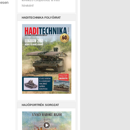
levelező csoporthoz a friss
mesen
hírekért!
HADITECHNIKA FOLYÓIRAT
HAJÓPORTRÉK SOROZAT