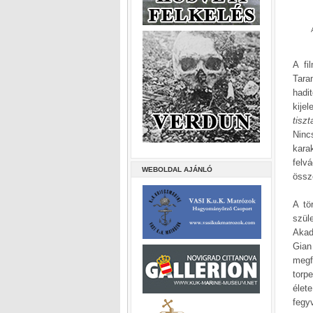
A fi
Tara
hadi
kije
tisz
Ninc
kara
felv
WEBOLDAL AJÁNLÓ
össz
A tö
szül
Akad
Gian
megf
torp
élet
fegy