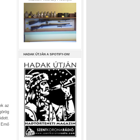
HADAK ÚTJÁN A SPOTIFY-ON!
ek az
görög
dott.
 Ernő