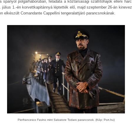
 a spanyol polgárháborúban, feladata a köztársasági szállítóhajók elleni harc 
. július 1.-én korvettkapitánnyá léptették elő, majd szeptember 26-án kinevez
sen elkészült Comandante Cappellini tengeralattjáró parancsnokának.
Pierfrancesco Favino mint Salvatore Todaro parancsnok. (Kép: Port.hu)