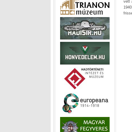
vett
1940
fris