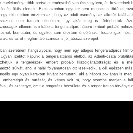
lm cselekménye több portya eseményeiből van összegyúrva, és keverednek 
lós és fiktív elemek. Ezek azonban egyszer sem mennek a történet rová
 egy-két esetben éreztem azt, hogy az adott eseményt az alkotók találhattá
viszont nem tudtam ellenőrizni, így akár meg is történhettek. Az
szosságuk ellenére is inkább a tengeralattjáró-háború embert próbáló nehézs
keznek bemutatni, és egyiket sem éreztem öncélúnak. Todaro igazi hős, t
ásak, és az őt megformáló színész is jól játssza szerepét.
ban szeretném hangsúlyozni, hogy nem egy átlagos tengeralattjárós filmrő
 Ugyan ízelítőt kapunk a tengeralattjárós életből, az Atlanti-csata brutalitás
ezhetjük a tengerészek embert próbáló kiszolgáltatottságát és a mé
asztó súlyát, ahol a halál folyamatosan ott leselkedik, a cél egészen más 
ngelis egy olyan karaktert kívánt bemutatni, aki a háború poklában is meg 
ni emberségét és tartását, és képes volt rá, hogy szembe menjen a há
ával, és azt tegye, amit a tengerész becsülete és a tenger íratlan törvénye d
.