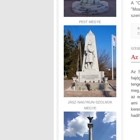
A "C
"Mos
szer
PEST MEGYE
B
C
SZER
Az 
Az S
hajó
teng
meg,
az e
JÁSZ-NAGYKUN-SZOLNOK
ami 
MEGYE
kere
hadih