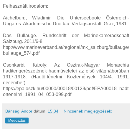
Felhasznált irodalom:
Aichelburg, Wladimir. Die Unterseeboote Österreich-
Ungarns. Akademische Druck-u. Verlagsanstalt. Graz, 1981.
Das Bullauge. Rundschrift der Marinekameradschaft
Salzburg. 2011/6-8.
http://www.marineverband.at/regional/mk_salzburg/bullauge/
bullauge_574.pdf
Csonkaréti Károly: Az Osztrák-Magyar Monarchia
haditengerészetének hadműveletei az első világháborúban
1917-1918. (Hadtörténelmi Közlemények 104/4. 1991.
december)
https://epa.oszk.hu/00000/00018/00128/pdf/EPA00018_hadt
ortenelmi_1991_04_053-099.pdf
Bánsági Andor
dátum:
15:34
Nincsenek megjegyzések:
Megosztás