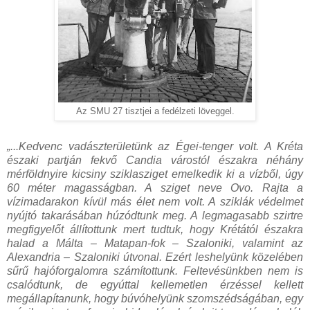
Az SMU 27 tisztjei a fedélzeti löveggel.
„...Kedvenc vadászterületünk az Égei-tenger volt. A Kréta
északi partján fekvő Candia várostól északra néhány
mérföldnyire kicsiny sziklasziget emelkedik ki a vízből, úgy
60 méter magasságban. A sziget neve Ovo. Rajta a
vízimadarakon kívül más élet nem volt. A sziklák védelmet
nyújtó takarásában húzódtunk meg. A legmagasabb szirtre
megfigyelőt állítottunk mert tudtuk, hogy Krétától északra
halad a Málta – Matapan-fok – Szaloniki, valamint az
Alexandria – Szaloniki útvonal. Ezért leshelyünk közelében
sűrű hajóforgalomra számítottunk. Feltevésünkben nem is
csalódtunk, de egyúttal kellemetlen érzéssel kellett
megállapítanunk, hogy búvóhelyünk szomszédságában, egy