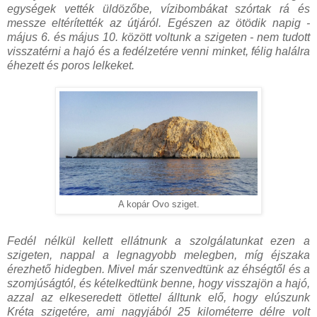
egységek vették üldözőbe, vízibombákat szórtak rá és
messze eltérítették az útjáról. Egészen az ötödik napig -
május 6. és május 10. között voltunk a szigeten - nem tudott
visszatérni a hajó és a fedélzetére venni minket, félig halálra
éhezett és poros lelkeket.
A kopár Ovo sziget.
Fedél nélkül kellett ellátnunk a szolgálatunkat ezen a
szigeten, nappal a legnagyobb melegben, míg éjszaka
érezhető hidegben. Mivel már szenvedtünk az éhségtől és a
szomjúságtól, és kételkedtünk benne, hogy visszajön a hajó,
azzal az elkeseredett ötlettel álltunk elő, hogy elúszunk
Kréta szigetére, ami nagyjából 25 kilométerre délre volt