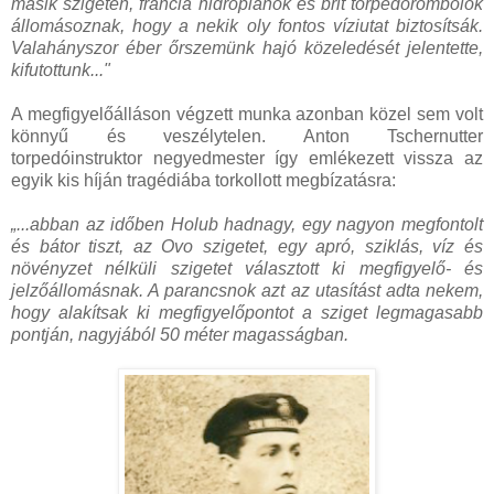
másik szigeten, francia hidroplánok és brit torpedórombolók
állomásoznak, hogy a nekik oly fontos víziutat biztosítsák.
Valahányszor éber őrszemünk hajó közeledését jelentette,
kifutottunk..."
A megfigyelőálláson végzett munka azonban közel sem volt
könnyű és veszélytelen. Anton Tschernutter
torpedóinstruktor negyedmester így emlékezett vissza az
egyik kis híján tragédiába torkollott megbízatásra:
„...abban az időben Holub hadnagy, egy nagyon megfontolt
és bátor tiszt, az Ovo szigetet, egy apró, sziklás, víz és
növényzet nélküli szigetet választott ki megfigyelő- és
jelzőállomásnak. A parancsnok azt az utasítást adta nekem,
hogy alakítsak ki megfigyelőpontot a sziget legmagasabb
pontján, nagyjából 50 méter magasságban.