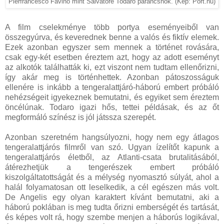
Pierfrancesco Favino mint Salvatore Todaro parancsnok. (Kép: Port.hu)
A film cselekménye több portya eseményeiből van
összegyúrva, és keverednek benne a valós és fiktív elemek.
Ezek azonban egyszer sem mennek a történet rovására,
csak egy-két esetben éreztem azt, hogy az adott eseményt
az alkotók találhatták ki, ezt viszont nem tudtam ellenőrizni,
így akár meg is történhettek. Azonban pátoszosságuk
ellenére is inkább a tengeralattjáró-háború embert próbáló
nehézségeit igyekeznek bemutatni, és egyiket sem éreztem
öncélúnak. Todaro igazi hős, tettei példásak, és az őt
megformáló színész is jól játssza szerepét.
Azonban szeretném hangsúlyozni, hogy nem egy átlagos
tengeralattjárós filmről van szó. Ugyan ízelítőt kapunk a
tengeralattjárós életből, az Atlanti-csata brutalitásából,
átérezhetjük a tengerészek embert próbáló
kiszolgáltatottságát és a mélység nyomasztó súlyát, ahol a
halál folyamatosan ott leselkedik, a cél egészen más volt.
De Angelis egy olyan karaktert kívánt bemutatni, aki a
háború poklában is meg tudta őrizni emberségét és tartását,
és képes volt rá, hogy szembe menjen a háborús logikával,