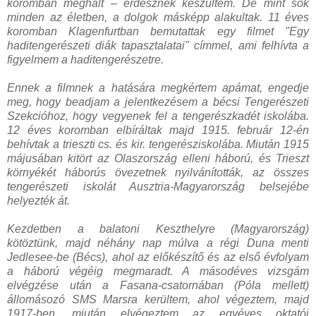
koromban meghalt – erdésznek készültem. De mint sok
minden az életben, a dolgok másképp alakultak. 11 éves
koromban Klagenfurtban bemutattak egy filmet "Egy
haditengerészeti diák tapasztalatai" címmel, ami felhívta a
figyelmem a haditengerészetre.
Ennek a filmnek a hatására megkértem apámat, engedje
meg, hogy beadjam a jelentkezésem a bécsi Tengerészeti
Szekcióhoz, hogy vegyenek fel a tengerészkadét iskolába.
12 éves koromban elbíráltak majd 1915. február 12-én
behívtak a trieszti cs. és kir. tengerésziskolába. Miután 1915
májusában kitört az Olaszország elleni háború, és Trieszt
környékét háborús övezetnek nyilvánították, az összes
tengerészeti iskolát Ausztria-Magyarország belsejébe
helyezték át.
Kezdetben a balatoni Keszthelyre (Magyarország)
kötöztünk, majd néhány nap múlva a régi Duna menti
Jedlesee-be (Bécs), ahol az előkészítő és az első évfolyam
a háború végéig megmaradt. A másodéves vizsgám
elvégzése után a Fasana-csatornában (Póla mellett)
állomásozó SMS Marsra kerültem, ahol végeztem, majd
1917-ben, miután elvégeztem az egyéves oktatói