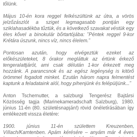
tőlünk.
Május 10-én kora reggel felkészültünk az útra, a vörös
jelzőzászlót a sziget legmagasabb pontján egy
sziklahasadékba tűztük, és a következő szavakat véstük egy
éles kővel a binokulár bőrtartójába: "Péntek reggel 9-kor
Krétára úszunk, nincs víz, nincs élelem."
Pontosan azután, hogy elvégeztük ezeket az
előkészületeket, 8 órakor megláttuk az értünk érkező
tengeralattjárót, ami csak délután 1-kor érkezett meg
hozzánk. A parancsnok és az egész legénység is kitörő
örömmel fogadott minket. Ezután három napra felmentést
kaptunk a feladataink alól, hogy pihenjünk és felépüljünk..."
Anton Tschernutter, a salzburgi Tengerész Bajtársi
Közösség tagja (Marinekameradschaft Salzburg), 1980.
június 11-én (80. születésnapján!) rövid önéletírásában így
emlékezett vissza életére:
1900. június 11-én születtem Kreuzenben,
Villach/Karntenben. Apám kérésére – anyám már 4 éves