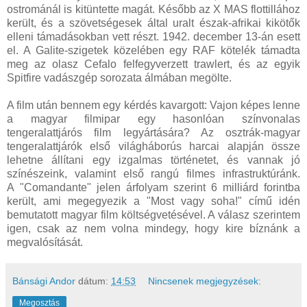
ostrománál is kitüntette magát. Később az X MAS flottillához
került, és a szövetségesek által uralt észak-afrikai kikötők
elleni támadásokban vett részt. 1942. december 13-án esett
el. A Galite-szigetek közelében egy RAF kötelék támadta
meg az olasz Cefalo felfegyverzett trawlert, és az egyik
Spitfire vadászgép sorozata álmában megölte.
A film után bennem egy kérdés kavargott: Vajon képes lenne
a magyar filmipar egy hasonlóan színvonalas
tengeralattjárós film legyártására? Az osztrák-magyar
tengeralattjárók első világháborús harcai alapján össze
lehetne állítani egy izgalmas történetet, és vannak jó
színészeink, valamint első rangú filmes infrastruktúránk.
A "Comandante" jelen árfolyam szerint 6 milliárd forintba
került, ami megegyezik a "Most vagy soha!" című idén
bemutatott magyar film költségvetésével. A válasz szerintem
igen, csak az nem volna mindegy, hogy kire bíznánk a
megvalósítását.
Bánsági Andor
dátum:
14:53
Nincsenek megjegyzések:
Megosztás