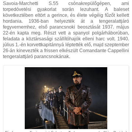
Savoia-Marchetti S.55 csónakrepülőgépen, ami
torpedóvetési gyakorlat során lezuhant. A baleset
következtében eltört a gerince, és élete végéig fűzőt kellett
hordania. 1936-ban helyezték át a tengeralattjáró
fegyvernemhez, első parancsnoki beosztását 1937. május
22-én kapta meg. Részt vett a spanyol polgárháborúban,
feladata a köztársasági szállítóhajók elleni harc volt. 1940.
július 1.-én korvettkapitánnyá léptették elő, majd szeptember
26-án kinevezték a frissen elkészült Comandante Cappellini
tengeralattjáró parancsnokának.