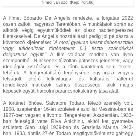
filmről van szó. (Kép: Port.hu)
A filmet Edoardo De Angelis rendezte, a forgatás 2022
őszén zajlott, nagyrészt Tarantóban. A munkálatok során az
alkotók végig együttműködtek az olasz haditengerészet
illetékeseivel, De Angelis hozzáállását pedig jól példázza a
következő kijelentése:
"A mozi gyakran készít dehonesztáló
vagy túlidealizált történeteket [...] tiszta szándékkal
dolgoztunk együtt."
A film valóban rendben van ilyen
szempontból. Nincsenek túlzottan pátoszos jelenetek, vagy
ideológiai kiszólások, és a főbb karakterek sem fekete-
fehérek. A tengeralattjáró legénysége egy igazi vegyes
felvágott, eltérő lelkivilággal és kulturális háttérrel
rendelkező matrózok színes összessége, akik mégis
képesek együtt harcolni parancsnokuk irányítása alatt.
A történet főhőse, Salvatore Todaro, létező személy volt.
1908. szeptember 16-án született a szicíliai Messina-ban és
1927-ben végzett a livornoi Tengerészeti Akadémián. 1933-
ban feleségül vette Riva Anichinit, akitől két gyermeke
született: Gian Luigi 1939-ben és Graziella Marina 1943-
ban. 1933. április 27-én Todaro megfigyelőként szolgált egy