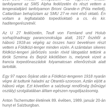
tanfolyamot az SMS Alpha fedélzetén és részt vettem a
tengeralattjáró tanfolyamon Brioni Grande-n (Póla mellett),
Cattaróban behajóztam az SMU 27-re mint első oktató. Én
voltam a legfiatalabb torpedóoktató a cs. és kir.
haditengerészetnél.
Az U 27 fedélzetén, Teufl von Fernland und Holub
sorhajóhadnagy parancsnoksága alatt, 1917 őszétől a
háború 1918-as végéig az összes harci bevetésen részt
vettem a Földközi-tenger minden vizén. A számtalan sikeres
földközi-tengeri járőrözés során rövid látogatást tettünk a
török Szmirna és Bejrút kikötőiben is, melynek vizeit a
francia torpedónaszádok folyamatosan ellenőrzésük alatt
tartották.
Egy 97 napos őrjárat után a Földközi-tengeren 1918 nyarán
végre át tudtunk haladni az Otrantói-szoroson. Aztán eljött a
háború vége. Ezt követően a salzburgi rendőrség (bűnügyi
osztály) szolgálatában álltam egészen nyugdíjazásomig.
Anton Tschernutter életének 89. évében, 1989. január 20-án
hunyt el Salzburgban.