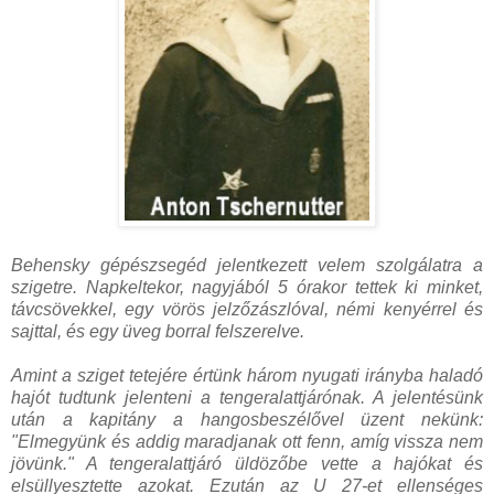
Behensky gépészsegéd jelentkezett velem szolgálatra a
szigetre. Napkeltekor, nagyjából 5 órakor tettek ki minket,
távcsövekkel, egy vörös jelzőzászlóval, némi kenyérrel és
sajttal, és egy üveg borral felszerelve.
Amint a sziget tetejére értünk három nyugati irányba haladó
hajót tudtunk jelenteni a tengeralattjárónak. A jelentésünk
után a kapitány a hangosbeszélővel üzent nekünk:
"Elmegyünk és addig maradjanak ott fenn, amíg vissza nem
jövünk." A tengeralattjáró üldözőbe vette a hajókat és
elsüllyesztette azokat. Ezután az U 27-et ellenséges