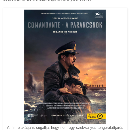
A film plakátja is sugallja, hogy nem egy szokványos tengeralattjárós