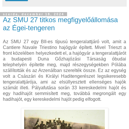
szerda, december 18, 2024
Az SMU 27 titkos megfigyelőállomása
az Égei-tengeren
Az SMU 27 egy BII-es típusú tengeralattjáró volt, amit a
Cantiere Navale Triestino hajógyár épített. Mivel Trieszt a
front közelében helyezkedett el, a hajógyár a tengeralattjárót
a budapesti Duna Gőzhajózási Társaság óbudai
telephelyén építette meg, majd részegységekben Pólába
szállították és az Arzenálban szerelték össze. Ez az egység
volt a Császári és Királyi Haditengerészet legsikeresebb
tengeralattjárója, ami az elsüllyesztett ellenséges hajók
számát illeti. Pályafutása során 33 kereskedelmi hajót és
egy hadihajót semmisített meg, továbbá megrongált egy
hadihajót, egy kereskedelmi hajót pedig elfogott.