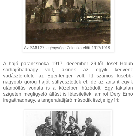
Az SMU 27 legénysége Zelenika előtt 1917/1918.
A hajó parancsnoka 1917. december 29-től Josef Holub
sorhajóhadnagy volt, akinek az egyik kedvenc
vadászterülete az Égei-tenger volt. Itt számos kisebb-
nagyobb görög hajót süllyesztettek el, de az antant egyik
utánpótlás vonala is a közelben húzódott. Egy laktalan
szigeten megfigyelő állást is létesítettek, amiről Déry Ernő
fregatthadnagy, a tengeralattjáró második tisztje így írt: