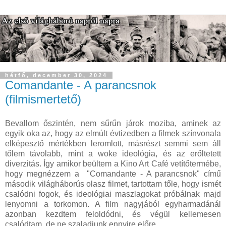
hétfő, december 30, 2024
Comandante - A parancsnok
(filmismertető)
Bevallom őszintén, nem sűrűn járok moziba, aminek az
egyik oka az, hogy az elmúlt évtizedben a filmek színvonala
elképesztő mértékben leromlott, másrészt semmi sem áll
tőlem távolabb, mint a woke ideológia, és az erőltetett
diverzitás. Így amikor beültem a Kino Art Café vetítőtermébe,
hogy megnézzem a "Comandante - A parancsnok" című
második világháborús olasz filmet, tartottam tőle, hogy ismét
csalódni fogok, és ideológiai maszlagokat próbálnak majd
lenyomni a torkomon. A film nagyjából egyharmadánál
azonban kezdtem feloldódni, és végül kellemesen
csalódtam, de ne szaladjunk ennyire előre.