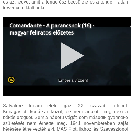
és azt tegye, amit a tengerész becsülete és a tenger íratlan
törvénye diktált neki.
Salvatore Todaro élete igazi XX. századi történet.
Kimagaslott kortársai közül, de nem adatott meg neki a
békés öregkor. Sem a háború végét, sem második gyermeke
születését nem érhette meg. 1941 novemberében saját
kérésére áthelyezték a 4. MAS Flottillához, és Szevasztopol