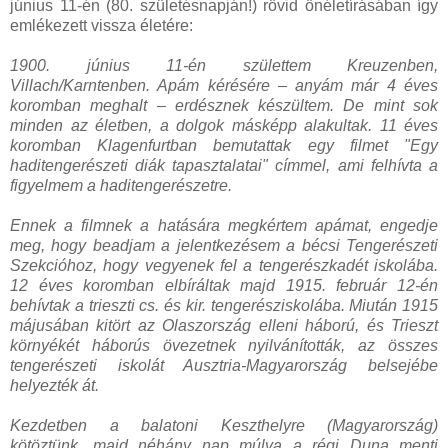
június 11-én (80. születésnapján!) rövid önéletírásában így
emlékezett vissza életére:
1900. június 11-én születtem Kreuzenben,
Villach/Karntenben. Apám kérésére – anyám már 4 éves
koromban meghalt – erdésznek készültem. De mint sok
minden az életben, a dolgok másképp alakultak. 11 éves
koromban Klagenfurtban bemutattak egy filmet "Egy
haditengerészeti diák tapasztalatai" címmel, ami felhívta a
figyelmem a haditengerészetre.
Ennek a filmnek a hatására megkértem apámat, engedje
meg, hogy beadjam a jelentkezésem a bécsi Tengerészeti
Szekcióhoz, hogy vegyenek fel a tengerészkadét iskolába.
12 éves koromban elbíráltak majd 1915. február 12-én
behívtak a trieszti cs. és kir. tengerésziskolába. Miután 1915
májusában kitört az Olaszország elleni háború, és Trieszt
környékét háborús övezetnek nyilvánították, az összes
tengerészeti iskolát Ausztria-Magyarország belsejébe
helyezték át.
Kezdetben a balatoni Keszthelyre (Magyarország)
kötöztünk, majd néhány nap múlva a régi Duna menti