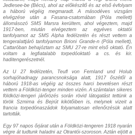
Jedlesee-be (Bécs), ahol az előkészítő és az első évfolyam
a háború végéig megmaradt. A másodéves vizsgám
elvégzése után a Fasana-csatornában (Póla mellett)
állomásozó SMS Marsra kerültem, ahol végeztem, majd
1917-ben, miután elvégeztem az egyéves oktatói
tanfolyamot az SMS Alpha fedélzetén és részt vettem a
tengeralattjáró tanfolyamon Brioni Grande-n (Póla mellett),
Cattaróban behajóztam az SMU 27-re mint első oktató. Én
voltam a legfiatalabb torpedóoktató a cs. és kir.
haditengerészetnél.
Az U 27 fedélzetén, Teufl von Fernland und Holub
sorhajóhadnagy parancsnoksága alatt, 1917 őszétől a
háború 1918-as végéig az összes harci bevetésen részt
vettem a Földközi-tenger minden vizén. A számtalan sikeres
földközi-tengeri járőrözés során rövid látogatást tettünk a
török Szmirna és Bejrút kikötőiben is, melynek vizeit a
francia torpedónaszádok folyamatosan ellenőrzésük alatt
tartották.
Egy 97 napos őrjárat után a Földközi-tengeren 1918 nyarán
végre át tudtunk haladni az Otrantói-szoroson. Aztán eljött a