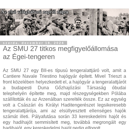
szerda, december 18, 2024
Az SMU 27 titkos megfigyelőállomása
az Égei-tengeren
Az SMU 27 egy BII-es típusú tengeralattjáró volt, amit a
Cantiere Navale Triestino hajógyár épített. Mivel Trieszt a
front közelében helyezkedett el, a hajógyár a tengeralattjárót
a budapesti Duna Gőzhajózási Társaság óbudai
telephelyén építette meg, majd részegységekben Pólába
szállították és az Arzenálban szerelték össze. Ez az egység
volt a Császári és Királyi Haditengerészet legsikeresebb
tengeralattjárója, ami az elsüllyesztett ellenséges hajók
számát illeti. Pályafutása során 33 kereskedelmi hajót és
egy hadihajót semmisített meg, továbbá megrongált egy
hadihajót, egy kereskedelmi hajót pedig elfogott.