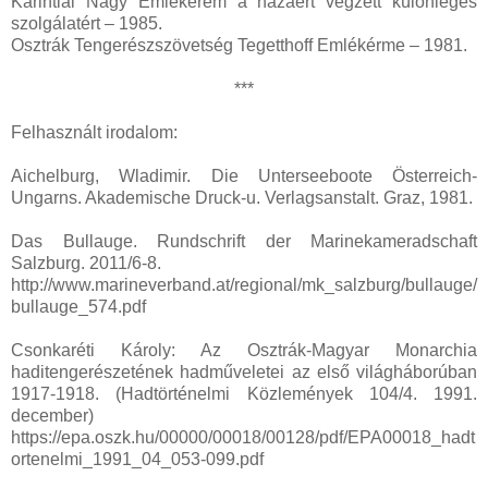
Karintiai Nagy Emlékérem a hazáért végzett különleges
szolgálatért – 1985.
Osztrák Tengerészszövetség Tegetthoff Emlékérme – 1981.
***
Felhasznált irodalom:
Aichelburg, Wladimir. Die Unterseeboote Österreich-
Ungarns. Akademische Druck-u. Verlagsanstalt. Graz, 1981.
Das Bullauge. Rundschrift der Marinekameradschaft
Salzburg. 2011/6-8.
http://www.marineverband.at/regional/mk_salzburg/bullauge/
bullauge_574.pdf
Csonkaréti Károly: Az Osztrák-Magyar Monarchia
haditengerészetének hadműveletei az első világháborúban
1917-1918. (Hadtörténelmi Közlemények 104/4. 1991.
december)
https://epa.oszk.hu/00000/00018/00128/pdf/EPA00018_hadt
ortenelmi_1991_04_053-099.pdf