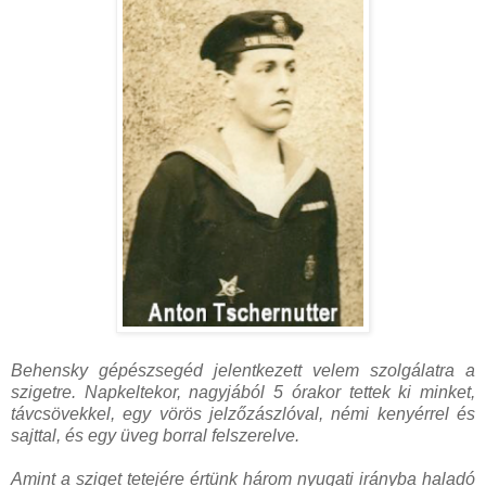
Behensky gépészsegéd jelentkezett velem szolgálatra a
szigetre. Napkeltekor, nagyjából 5 órakor tettek ki minket,
távcsövekkel, egy vörös jelzőzászlóval, némi kenyérrel és
sajttal, és egy üveg borral felszerelve.
Amint a sziget tetejére értünk három nyugati irányba haladó