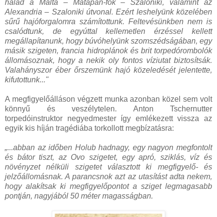
halad a Málta – Matapan-fok – Szaloniki, valamint az
Alexandria – Szaloniki útvonal. Ezért leshelyünk közelében
sűrű hajóforgalomra számítottunk. Feltevésünkben nem is
csalódtunk, de egyúttal kellemetlen érzéssel kellett
megállapítanunk, hogy búvóhelyünk szomszédságában, egy
másik szigeten, francia hidroplánok és brit torpedórombolók
állomásoznak, hogy a nekik oly fontos víziutat biztosítsák.
Valahányszor éber őrszemünk hajó közeledését jelentette,
kifutottunk..."
A megfigyelőálláson végzett munka azonban közel sem volt
könnyű és veszélytelen. Anton Tschernutter
torpedóinstruktor negyedmester így emlékezett vissza az
egyik kis híján tragédiába torkollott megbízatásra:
„...abban az időben Holub hadnagy, egy nagyon megfontolt
és bátor tiszt, az Ovo szigetet, egy apró, sziklás, víz és
növényzet nélküli szigetet választott ki megfigyelő- és
jelzőállomásnak. A parancsnok azt az utasítást adta nekem,
hogy alakítsak ki megfigyelőpontot a sziget legmagasabb
pontján, nagyjából 50 méter magasságban.