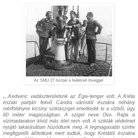
Az SMU 27 tisztjei a fedélzeti löveggel.
„...Kedvenc vadászterületünk az Égei-tenger volt. A Kréta
északi partján fekvő Candia várostól északra néhány
mérföldnyire kicsiny sziklasziget emelkedik ki a vízből, úgy
60 méter magasságban. A sziget neve Ovo. Rajta a
vízimadarakon kívül más élet nem volt. A sziklák védelmet
nyújtó takarásában húzódtunk meg. A legmagasabb szirtre
megfigyelőt állítottunk mert tudtuk, hogy Krétától északra