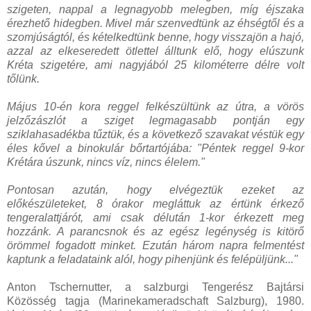
szigeten, nappal a legnagyobb melegben, míg éjszaka
érezhető hidegben. Mivel már szenvedtünk az éhségtől és a
szomjúságtól, és kételkedtünk benne, hogy visszajön a hajó,
azzal az elkeseredett ötlettel álltunk elő, hogy elúszunk
Kréta szigetére, ami nagyjából 25 kilométerre délre volt
tőlünk.
Május 10-én kora reggel felkészültünk az útra, a vörös
jelzőzászlót a sziget legmagasabb pontján egy
sziklahasadékba tűztük, és a következő szavakat véstük egy
éles kővel a binokulár bőrtartójába: "Péntek reggel 9-kor
Krétára úszunk, nincs víz, nincs élelem."
Pontosan azután, hogy elvégeztük ezeket az
előkészületeket, 8 órakor megláttuk az értünk érkező
tengeralattjárót, ami csak délután 1-kor érkezett meg
hozzánk. A parancsnok és az egész legénység is kitörő
örömmel fogadott minket. Ezután három napra felmentést
kaptunk a feladataink alól, hogy pihenjünk és felépüljünk..."
Anton Tschernutter, a salzburgi Tengerész Bajtársi
Közösség tagja (Marinekameradschaft Salzburg), 1980.