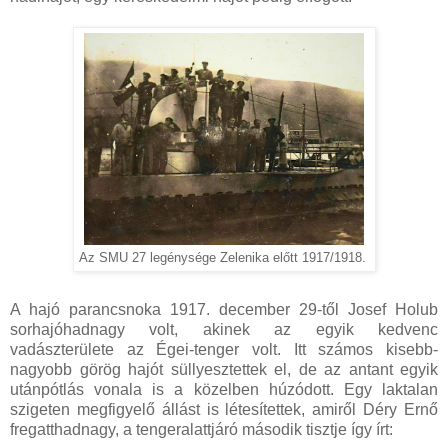
Az SMU 27 legénysége Zelenika előtt 1917/1918.
A hajó parancsnoka 1917. december 29-től Josef Holub
sorhajóhadnagy volt, akinek az egyik kedvenc
vadászterülete az Égei-tenger volt. Itt számos kisebb-
nagyobb görög hajót süllyesztettek el, de az antant egyik
utánpótlás vonala is a közelben húzódott. Egy laktalan
szigeten megfigyelő állást is létesítettek, amiről Déry Ernő
fregatthadnagy, a tengeralattjáró második tisztje így írt: