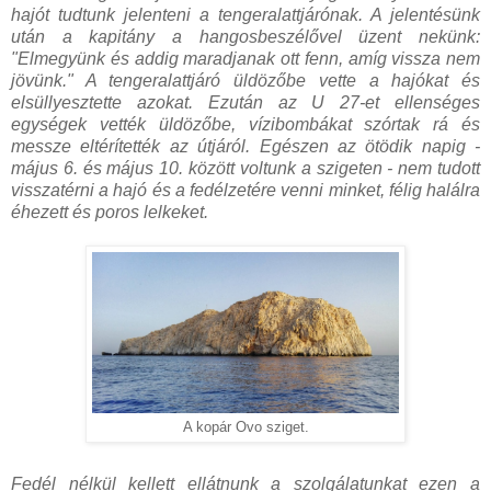
hajót tudtunk jelenteni a tengeralattjárónak. A jelentésünk
után a kapitány a hangosbeszélővel üzent nekünk:
"Elmegyünk és addig maradjanak ott fenn, amíg vissza nem
jövünk." A tengeralattjáró üldözőbe vette a hajókat és
elsüllyesztette azokat. Ezután az U 27-et ellenséges
egységek vették üldözőbe, vízibombákat szórtak rá és
messze eltérítették az útjáról. Egészen az ötödik napig -
május 6. és május 10. között voltunk a szigeten - nem tudott
visszatérni a hajó és a fedélzetére venni minket, félig halálra
éhezett és poros lelkeket.
A kopár Ovo sziget.
Fedél nélkül kellett ellátnunk a szolgálatunkat ezen a