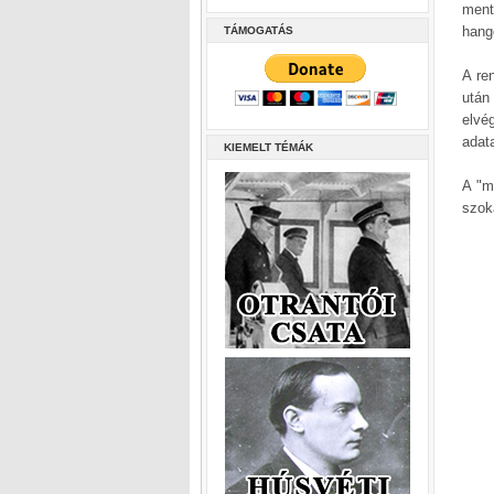
ment
hang
TÁMOGATÁS
A re
után
elvé
adata
KIEMELT TÉMÁK
A "ma
szok