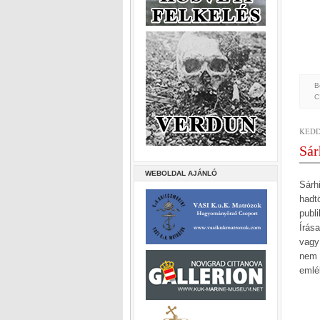
B
C
KEDD,
Sár
WEBOLDAL AJÁNLÓ
Sárh
hadt
publ
Írás
vagy
nem 
emlé