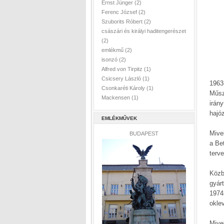
Ernst Jünger
(2)
Ferenc József
(2)
Szuborits Róbert
(2)
császári és királyi haditengerészet
(2)
emlékmű
(2)
isonzó
(2)
Alfred von Tirpitz
(1)
Csicsery László
(1)
1963
Csonkaréti Károly
(1)
Műsz
Mackensen
(1)
irán
hajó
EMLÉKMŰVEK
Mivel
BUDAPEST
a Be
terv
Köz
gyár
1974
okle
Mive