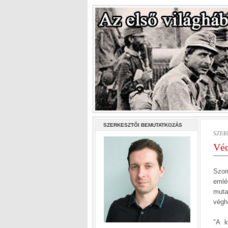
SZERKESZTŐI BEMUTATKOZÁS
SZERD
Véd
Szom
emlé
muta
végh
"A k