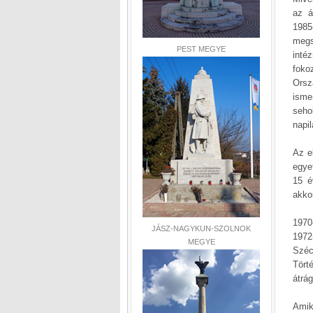
az á
1985
megs
PEST MEGYE
inté
foko
Orsz
isme
seho
napi
Az e
egye
15 é
akkor
1970
JÁSZ-NAGYKUN-SZOLNOK
1972
MEGYE
Szé
Tört
átrág
Amik