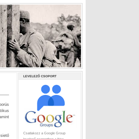
LEVELEZŐ CSOPORT
borús
tikus
amint
Csatlakozz a Google Group
siető