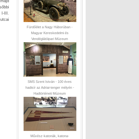
 majd
sőbbi
-III.
 utcai
Fürdőélet a Nagy Háborúban -
Magyar Kereskedelmi és
Vendéglátóipari Múzeum
SMS Szent István - 100 éves
hadisír az Adriai-tenger mélyén -
Hadtörténeti Múzeum
Művész-katonák, katona-