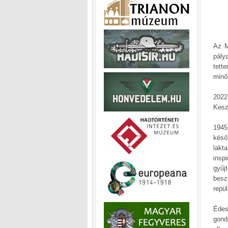
Az M
pály
tett
minő
2022
Kesz
1945
késő
lakt
insp
gyűj
besz
repü
Édes
gond