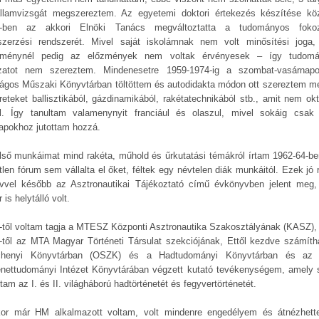
llamvizsgát megszereztem. Az egyetemi doktori értekezés készítése kö
-ben az akkori Elnöki Tanács megváltoztatta a tudományos foko
zerzési rendszerét. Mivel saját iskolámnak nem volt minősítési joga
zménynél pedig az előzmények nem voltak érvényesek – így tudom
zatot nem szereztem. Mindenesetre 1959-1974-ig a szombat-vasárnap
ágos Műszaki Könyvtárban töltöttem és autodidakta módon ott szereztem m
reteket ballisztikából, gázdinamikából, rakétatechnikából stb., amit nem okt
l. Így tanultam valamenynyit franciául és olaszul, mivel sokáig csak 
lapokhoz jutottam hozzá.
lső munkáimat mind rakéta, műhold és űrkutatási témákról írtam 1962-64-be
tlen fórum sem vállalta el őket, féltek egy névtelen diák munkáitól. Ezek jó 
vvel később az Asztronautikai Tájékoztató című évkönyvben jelent meg
 is helytálló volt.
-től voltam tagja a MTESZ Központi Asztronautika Szakosztályának (KASZ),
-től az MTA Magyar Történeti Társulat szekciójának, Ettől kezdve számíth
chenyi Könyvtárban (OSZK) és a Hadtudományi Könyvtárban és az
énettudományi Intézet Könyvtárában végzett kutató tevékenységem, amely 
tam az I. és II. világháború hadtörténetét és fegyvertörténetét.
or már HM alkalmazott voltam, volt mindenre engedélyem és átnézhet