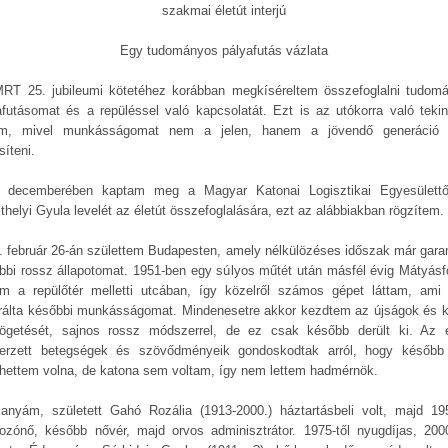
szakmai életút interjú
Egy tudományos pályafutás vázlata
RT 25. jubileumi kötetéhez korábban megkíséreltem összefoglalni tudom
afutásomat és a repüléssel való kapcsolatát. Ezt is az utókorra való tekint
em, mivel munkásságomat nem a jelen, hanem a jövendő generáció 
síteni.
 decemberében kaptam meg a Magyar Katonai Logisztikai Egyesülettő
thelyi Gyula levelét az életút összefoglalására, ezt az alábbiakban rögzítem.
. február 26-án születtem Budapesten, amely nélkülözéses időszak már garan
bbi rossz állapotomat. 1951-ben egy súlyos műtét után másfél évig Mátyásf
am a repülőtér melletti utcában, így közelről számos gépet láttam, ami 
irálta későbbi munkásságomat. Mindenesetre akkor kezdtem az újságok és 
tögetését, sajnos rossz módszerrel, de ez csak később derült ki. Az 
erzett betegségek és szövődményeik gondoskodtak arról, hogy későb
lhettem volna, de katona sem voltam, így nem lettem hadmérnök.
anyám, született Gahó Rozália (1913-2000.) háztartásbeli volt, majd 195
ozónő, később nővér, majd orvos adminisztrátor. 1975-től nyugdíjas, 200