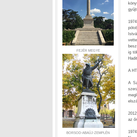
köny
gyűj
1974
póto
Istv
vett
besz
FEJÉR MEGYE
ig t
Hadi
A HT
A Sz
szer
megl
elsz
2012
az őr
1974
BORSOD-ABAÚJ-ZEMPLÉN