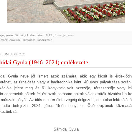
ejegyezte: Bánsági Andor
dátum:
8:13
, 0 megjegyzés
ímkék:
emlékmű
,
Kistarcsa
,
rasszizmus
 JÚNIUS 09, 2026
hidai Gyula (1946–2024) emlékezete
idai Gyula neve jól ismert azok számára, akik egy kicsit is érdeklőd
örténet, az űrhajózás vagy a haditechnika iránt. 40 éves pályafutása során
ikációja jelent meg és 61 könyvnek volt szerzője, társszerzője vagy lek
ain generációk nőttek fel és azok hatására sokak választották hivatásul a ka
 műszaki pályát. Az idős mester élete végéig dolgozott, de utolsó lektorálásá
tudta befejezni. 2024. július 15-én hunyt el. Önéletrajzának közreadá
kezünk rá.
Sárhidai Gyula