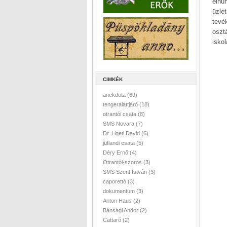
elhu
üzle
tevé
osztá
isko
CIMKÉK
anekdota
(69)
tengeralattjáró
(18)
otrantói csata
(8)
SMS Novara
(7)
Dr. Ligeti Dávid
(6)
jütlandi csata
(5)
Déry Ernő
(4)
Otrantói-szoros
(3)
SMS Szent István
(3)
caporettó
(3)
dokumentum
(3)
Anton Haus
(2)
Bánsági Andor
(2)
Cattaró
(2)