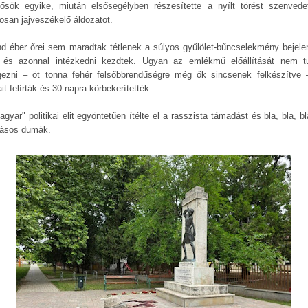
ősök egyike, miután elsősegélyben részesítette a nyílt törést szenvede
osan jajveszékelő áldozatot.
nd éber őrei sem maradtak tétlenek a súlyos gyűlölet-bűncselekmény bejele
 és azonnal intézkedni kezdtek. Ugyan az emlékmű előállítását nem t
gezni – öt tonna fehér felsőbbrendűségre még ők sincsenek felkészítve 
it felírták és 30 napra körbekerítették.
gyar" politikai elit egyöntetűen ítélte el a rasszista támadást és bla, bla, bl
ásos dumák.