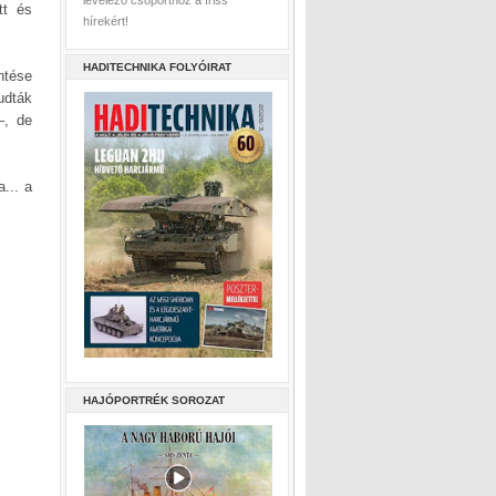
levelező csoporthoz a friss
tt és
hírekért!
HADITECHNIKA FOLYÓIRAT
ntése
udták
–, de
a... a
HAJÓPORTRÉK SOROZAT