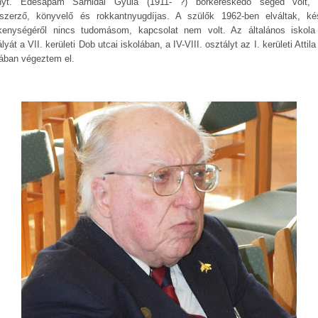
nyt. Édesapám Sárhidai Gyula (1911- ?) bőrkereskedő segéd volt,
tszerző, könyvelő és rokkantnyugdíjas. A szülők 1962-ben elváltak, ké
kenységéről nincs tudomásom, kapcsolat nem volt. Az általános iskola I
lyát a VII. kerületi Dob utcai iskolában, a IV-VIII. osztályt az I. kerületi Attila
lában végeztem el.