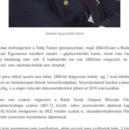
Sárhidai Gyula (1946–2024)
-ban érettségiztem a Toldy Ferenc gimnáziumban, majd 1964-65-ben a Buda
aki Egyetemen kezdtem tanulni – gépészmérnöki karon, mivel más ha
yú lehetőség nem volt. A hadmérnöki kar már 1959-ben megszűnt, é
zást, sem rakétatechnikát nem oktattak.
 pénz nélkül tanulni nem lehet, 1966-tól dolgoznom kellett, így 7 évet töltöt
ton és Vasbetonipari Művek tervezőirodájában, fénymásolástól kezdve a beos
ezőig, s a végén műszaki dokumentátorként jöttem el 1974 márciusában.
ben esti szakon végeztem a Bánki Donát Gépipari Műszaki Főis
tástechnológia szakon 1967-71 között, mikor üzemmérnöki diplomát ka
-81 között elvégeztem az MLE minden szakát is, társadalomtudományi főis
velet szereztem kitüntetéses diplomával.
l más egyetemen nem tanulhattam, ebbe viszont nem szólhattak bele, 3 tár