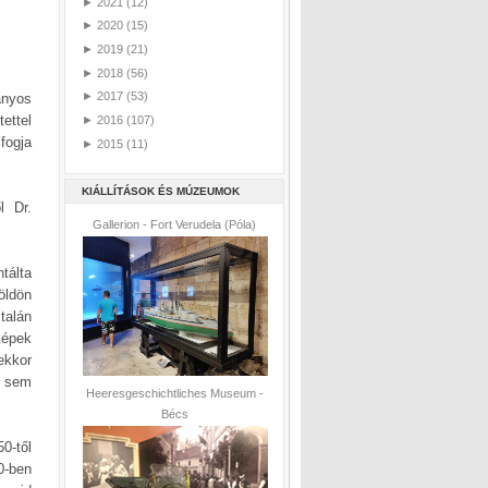
►
2021
(12)
►
2020
(15)
►
2019
(21)
►
2018
(56)
►
2017
(53)
ányos
ettel
►
2016
(107)
fogja
►
2015
(11)
KIÁLLÍTÁSOK ÉS MÚZEUMOK
l Dr.
Gallerion - Fort Verudela (Póla)
tálta
öldön
talán
képek
ekkor
b sem
Heeresgeschichtliches Museum -
Bécs
0-től
0-ben