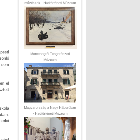
művészek - Hadtörténeti Múzeum
pesti
Montenegrói Tengerészeti
sonló
Múzeum
s sem
tem el
ztott
Magyarország a Nagy Háborúban
kola
- Hadtörténeti Múzeum
ptam.
kolai
gyból