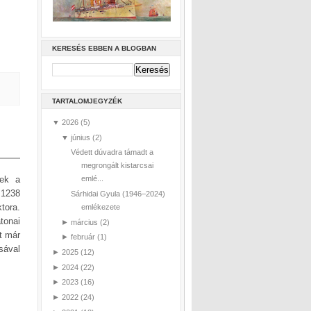
KERESÉS EBBEN A BLOGBAN
TARTALOMJEGYZÉK
▼
2026
(5)
▼
június
(2)
Védett dúvadra támadt a
megrongált kistarcsai
nek a
emlé...
 1238
Sárhidai Gyula (1946–2024)
tora.
emlékezete
tonai
►
március
(2)
t már
►
február
(1)
sával
►
2025
(12)
►
2024
(22)
►
2023
(16)
►
2022
(24)