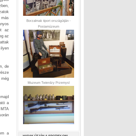
zben,
zatok
, más
Borzalmak tiport országútján -
ányos
Postamúzeum
ot az
eg az
attak
ilyen
n, de
része
, még
Muzeum Twierdzy Przemysl
 majd
ató a
 MTA
során
tem a
HADAK ÚTJÁN A SPOTIFY-ON!