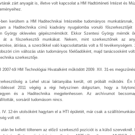
vtárak zárt anyagát is, illetve volt kapcsolat a HM Hadtörténeti Intézet és M
teményeihez.
-ben kerültem a HM Haditechnikai Intézetébe tudományos munkatársnak,
ljam a Haditechnika című kiadvány nyugalomba vonuló főszerkesztőjét
án György okleveles gépészmérnököt. Ekkor Szentesi György mérnök ő
e át a főszerkesztői munkákat. Nekem, mint szerkesztőnek az an
erzése, átírása, a szerzőkkel való kapcsolattartás volt a fő tevékenységem. 
öbbszöri cím változás után tudományos főelőadóként, majd tanácsosként vol
technika szerkesztője.
I 2007-től HM Technológiai Hivatalként működött 2009. XII. 31-es megszűnés
erkesztőség a Lehel utcai laktanyába került, ott próbált működni. Én 
ződéssel 2011 végéig a régi helyszínen dolgoztam, hogy a folyton
egyen és a Haditechnika megjelenhessen. Az archívumot becsoma
állították, sorsáról tudomásom nincs.
. IV. 12-én utolsóként hagytam el a HTI épületét, már csak a szállítómunkás
ség volt ott.
 után be kellett töltenem az előző szerkesztő pozíciót is a külső szerveknél. 