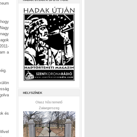
úzeum
 hogy
 Nagy
rnagy
yagok
2011-
tam a
éig.
külön
osság
HELYSZÍNEK
golva
Olasz hősi temető
Zalaegerszeg
ok és
Mivel