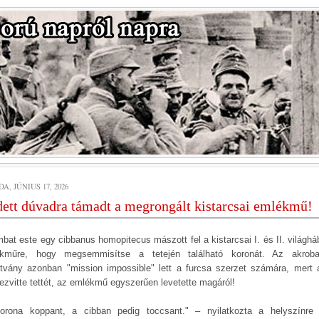
A, JÚNIUS 17, 2026
ett dúvadra támadt a megrongált kistarcsai emlékmű!
bat este egy cibbanus homopitecus mászott fel a kistarcsai I. és II. világhá
kműre, hogy megsemmisítse a tetején található koronát. Az akroba
tvány azonban "mission impossible" lett a furcsa szerzet számára, mert 
ezvitte tettét, az emlékmű egyszerűen levetette magáról!
orona koppant, a cibban pedig toccsant." – nyilatkozta a helyszínre 