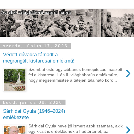
szerda, június 17, 2026
Védett dúvadra támadt a
megrongált kistarcsai emlékmű!
›
Szombat este egy cibbanus homopitecus mászott
fel a kistarcsai I. és II. világháborús emlékműre,
hogy megsemmisítse a tetején található koro...
kedd, június 09, 2026
Sárhidai Gyula (1946–2024)
emlékezete
›
Sárhidai Gyula neve jól ismert azok számára, akik
egy kicsit is érdeklődnek a hadtörténet, az