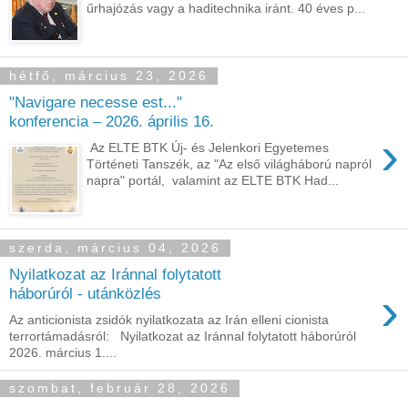
űrhajózás vagy a haditechnika iránt. 40 éves p...
hétfő, március 23, 2026
"Navigare necesse est..."
konferencia – 2026. április 16.
›
Az ELTE BTK Új- és Jelenkori Egyetemes
Történeti Tanszék, az "Az első világháború napról
napra" portál, valamint az ELTE BTK Had...
szerda, március 04, 2026
Nyilatkozat az Iránnal folytatott
›
háborúról - utánközlés
Az anticionista zsidók nyilatkozata az Irán elleni cionista
terrortámadásról: Nyilatkozat az Iránnal folytatott háborúról
2026. március 1....
szombat, február 28, 2026