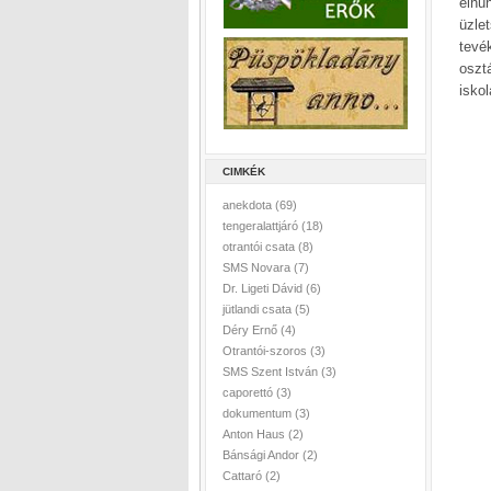
elhu
üzle
tevé
osztá
isko
CIMKÉK
anekdota
(69)
tengeralattjáró
(18)
otrantói csata
(8)
SMS Novara
(7)
Dr. Ligeti Dávid
(6)
jütlandi csata
(5)
Déry Ernő
(4)
Otrantói-szoros
(3)
SMS Szent István
(3)
caporettó
(3)
dokumentum
(3)
Anton Haus
(2)
Bánsági Andor
(2)
Cattaró
(2)