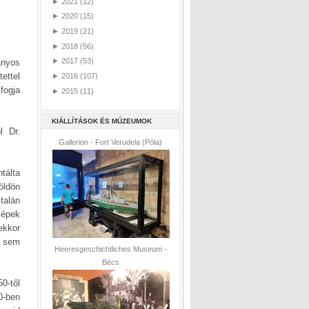
►
2021
(12)
►
2020
(15)
►
2019
(21)
►
2018
(56)
►
2017
(53)
ányos
ettel
►
2016
(107)
fogja
►
2015
(11)
KIÁLLÍTÁSOK ÉS MÚZEUMOK
l Dr.
Gallerion - Fort Verudela (Póla)
tálta
öldön
talán
képek
ekkor
b sem
Heeresgeschichtliches Museum -
Bécs
0-től
0-ben