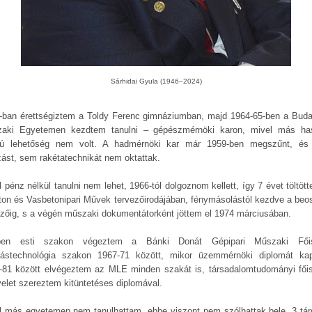
Sárhidai Gyula (1946–2024)
-ban érettségiztem a Toldy Ferenc gimnáziumban, majd 1964-65-ben a Buda
aki Egyetemen kezdtem tanulni – gépészmérnöki karon, mivel más ha
yú lehetőség nem volt. A hadmérnöki kar már 1959-ben megszűnt, é
zást, sem rakétatechnikát nem oktattak.
 pénz nélkül tanulni nem lehet, 1966-tól dolgoznom kellett, így 7 évet töltöt
ton és Vasbetonipari Művek tervezőirodájában, fénymásolástól kezdve a beos
ezőig, s a végén műszaki dokumentátorként jöttem el 1974 márciusában.
ben esti szakon végeztem a Bánki Donát Gépipari Műszaki Főis
tástechnológia szakon 1967-71 között, mikor üzemmérnöki diplomát ka
-81 között elvégeztem az MLE minden szakát is, társadalomtudományi főis
velet szereztem kitüntetéses diplomával.
l más egyetemen nem tanulhattam, ebbe viszont nem szólhattak bele, 3 tár