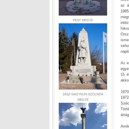
az á
1985
megs
PEST MEGYE
inté
foko
Orsz
isme
seho
napi
Az e
egye
15 é
akkor
1970
JÁSZ-NAGYKUN-SZOLNOK
1972
MEGYE
Szé
Tört
átrág
Amik