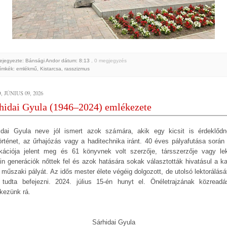
ejegyezte: Bánsági Andor
dátum:
8:13
, 0 megjegyzés
ímkék:
emlékmű
,
Kistarcsa
,
rasszizmus
 JÚNIUS 09, 2026
hidai Gyula (1946–2024) emlékezete
idai Gyula neve jól ismert azok számára, akik egy kicsit is érdeklőd
örténet, az űrhajózás vagy a haditechnika iránt. 40 éves pályafutása során
ikációja jelent meg és 61 könyvnek volt szerzője, társszerzője vagy lek
ain generációk nőttek fel és azok hatására sokak választották hivatásul a ka
 műszaki pályát. Az idős mester élete végéig dolgozott, de utolsó lektorálásá
tudta befejezni. 2024. július 15-én hunyt el. Önéletrajzának közreadá
kezünk rá.
Sárhidai Gyula