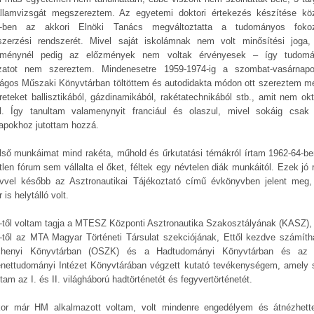
llamvizsgát megszereztem. Az egyetemi doktori értekezés készítése kö
-ben az akkori Elnöki Tanács megváltoztatta a tudományos foko
zerzési rendszerét. Mivel saját iskolámnak nem volt minősítési joga
zménynél pedig az előzmények nem voltak érvényesek – így tudom
zatot nem szereztem. Mindenesetre 1959-1974-ig a szombat-vasárnap
ágos Műszaki Könyvtárban töltöttem és autodidakta módon ott szereztem m
reteket ballisztikából, gázdinamikából, rakétatechnikából stb., amit nem okt
l. Így tanultam valamenynyit franciául és olaszul, mivel sokáig csak 
lapokhoz jutottam hozzá.
lső munkáimat mind rakéta, műhold és űrkutatási témákról írtam 1962-64-be
tlen fórum sem vállalta el őket, féltek egy névtelen diák munkáitól. Ezek jó 
vvel később az Asztronautikai Tájékoztató című évkönyvben jelent meg
 is helytálló volt.
-től voltam tagja a MTESZ Központi Asztronautika Szakosztályának (KASZ),
-től az MTA Magyar Történeti Társulat szekciójának, Ettől kezdve számíth
chenyi Könyvtárban (OSZK) és a Hadtudományi Könyvtárban és az
énettudományi Intézet Könyvtárában végzett kutató tevékenységem, amely 
tam az I. és II. világháború hadtörténetét és fegyvertörténetét.
or már HM alkalmazott voltam, volt mindenre engedélyem és átnézhet