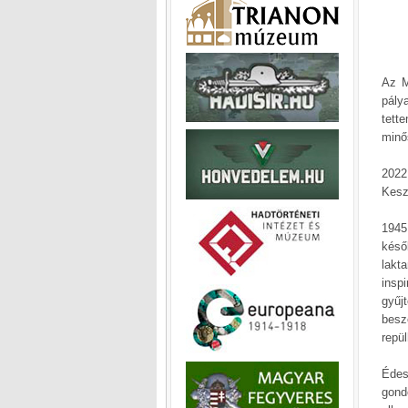
Az M
pály
tett
minő
2022
Kesz
1945
késő
lakt
insp
gyűj
besz
repü
Édes
gond