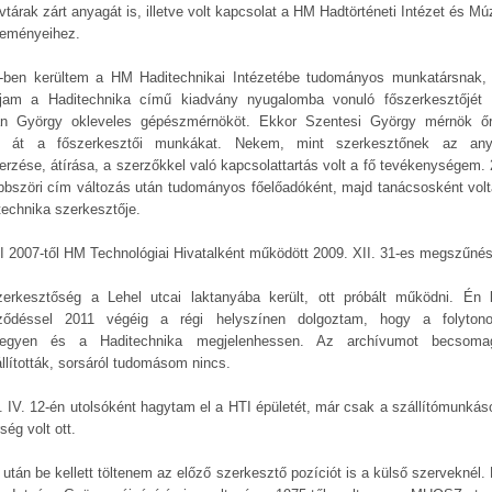
vtárak zárt anyagát is, illetve volt kapcsolat a HM Hadtörténeti Intézet és M
teményeihez.
-ben kerültem a HM Haditechnikai Intézetébe tudományos munkatársnak,
ljam a Haditechnika című kiadvány nyugalomba vonuló főszerkesztőjét
án György okleveles gépészmérnököt. Ekkor Szentesi György mérnök ő
e át a főszerkesztői munkákat. Nekem, mint szerkesztőnek az an
erzése, átírása, a szerzőkkel való kapcsolattartás volt a fő tevékenységem. 
öbbszöri cím változás után tudományos főelőadóként, majd tanácsosként vol
technika szerkesztője.
I 2007-től HM Technológiai Hivatalként működött 2009. XII. 31-es megszűnés
erkesztőség a Lehel utcai laktanyába került, ott próbált működni. Én 
ződéssel 2011 végéig a régi helyszínen dolgoztam, hogy a folyton
egyen és a Haditechnika megjelenhessen. Az archívumot becsoma
állították, sorsáról tudomásom nincs.
. IV. 12-én utolsóként hagytam el a HTI épületét, már csak a szállítómunkás
ség volt ott.
 után be kellett töltenem az előző szerkesztő pozíciót is a külső szerveknél. 