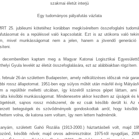
szakmai életút interjú
Egy tudományos pályafutás vázlata
RT 25. jubileumi kötetéhez korábban megkíséreltem összefoglalni tudom
afutásomat és a repüléssel való kapcsolatát. Ezt is az utókorra való tekint
em, mivel munkásságomat nem a jelen, hanem a jövendő generáció 
síteni.
 decemberében kaptam meg a Magyar Katonai Logisztikai Egyesülettő
thelyi Gyula levelét az életút összefoglalására, ezt az alábbiakban rögzítem.
. február 26-án születtem Budapesten, amely nélkülözéses időszak már garan
bbi rossz állapotomat. 1951-ben egy súlyos műtét után másfél évig Mátyásf
am a repülőtér melletti utcában, így közelről számos gépet láttam, ami 
irálta későbbi munkásságomat. Mindenesetre akkor kezdtem az újságok és 
tögetését, sajnos rossz módszerrel, de ez csak később derült ki. Az 
erzett betegségek és szövődményeik gondoskodtak arról, hogy későb
lhettem volna, de katona sem voltam, így nem lettem hadmérnök.
anyám, született Gahó Rozália (1913-2000.) háztartásbeli volt, majd 195
ozónő, később nővér, majd orvos adminisztrátor. 1975-től nyugdíjas, 200