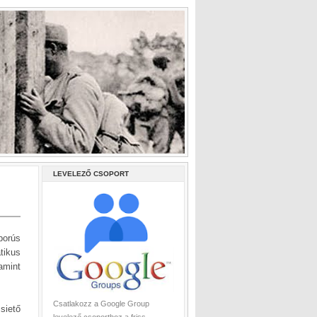
LEVELEZŐ CSOPORT
borús
tikus
amint
Csatlakozz a Google Group
siető