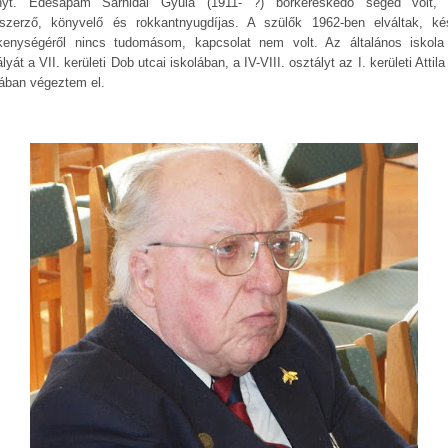
nyt. Édesapám Sárhidai Gyula (1911- ?) bőrkereskedő segéd volt,
tszerző, könyvelő és rokkantnyugdíjas. A szülők 1962-ben elváltak, ké
kenységéről nincs tudomásom, kapcsolat nem volt. Az általános iskola I
lyát a VII. kerületi Dob utcai iskolában, a IV-VIII. osztályt az I. kerületi Attila
lában végeztem el.