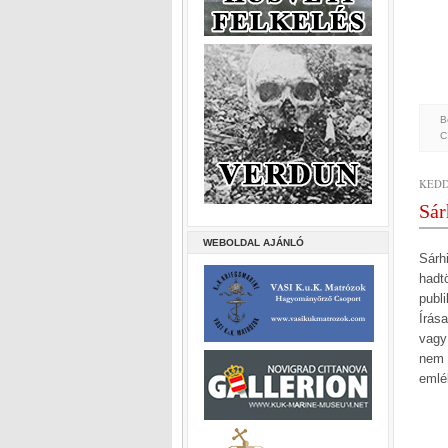
B
C
KEDD,
Sár
WEBOLDAL AJÁNLÓ
Sárh
hadt
publ
Írás
vagy
nem 
emlé