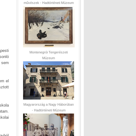
művészek - Hadtörténeti Múzeum
pesti
Montenegrói Tengerészeti
sonló
Múzeum
s sem
tem el
ztott
Magyarország a Nagy Háborúban
kola
- Hadtörténeti Múzeum
ptam.
kolai
gyból