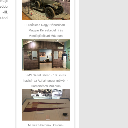
 majd
sőbbi
-III.
 utcai
Fürdőélet a Nagy Háborúban -
Magyar Kereskedelmi és
Vendéglátóipari Múzeum
SMS Szent István - 100 éves
hadisír az Adriai-tenger mélyén -
Hadtörténeti Múzeum
Művész-katonák, katona-