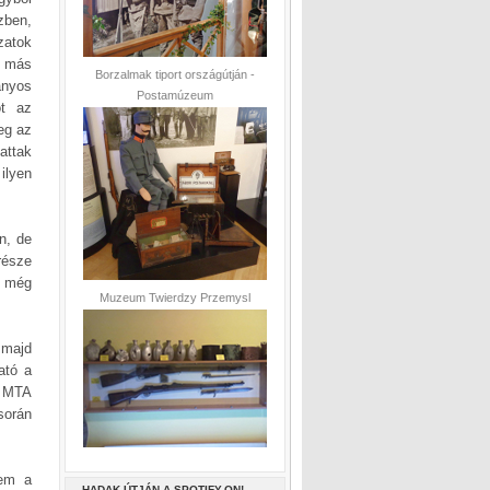
zben,
zatok
, más
Borzalmak tiport országútján -
ányos
Postamúzeum
ot az
eg az
attak
ilyen
n, de
része
, még
Muzeum Twierdzy Przemysl
 majd
ató a
 MTA
során
tem a
HADAK ÚTJÁN A SPOTIFY-ON!