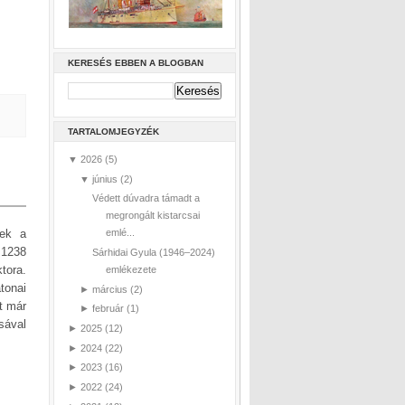
KERESÉS EBBEN A BLOGBAN
TARTALOMJEGYZÉK
▼
2026
(5)
▼
június
(2)
Védett dúvadra támadt a
megrongált kistarcsai
nek a
emlé...
 1238
Sárhidai Gyula (1946–2024)
tora.
emlékezete
tonai
►
március
(2)
t már
►
február
(1)
sával
►
2025
(12)
►
2024
(22)
►
2023
(16)
►
2022
(24)