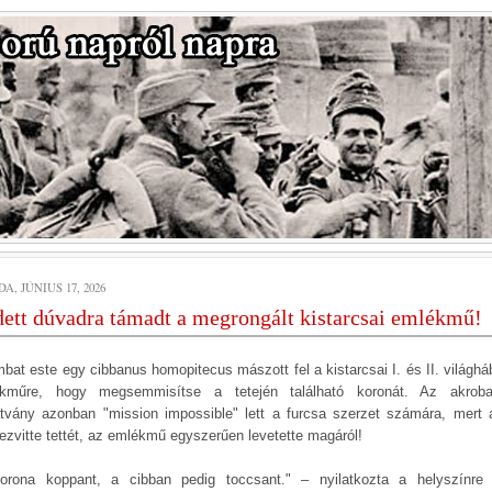
A, JÚNIUS 17, 2026
ett dúvadra támadt a megrongált kistarcsai emlékmű!
bat este egy cibbanus homopitecus mászott fel a kistarcsai I. és II. világhá
kműre, hogy megsemmisítse a tetején található koronát. Az akroba
tvány azonban "mission impossible" lett a furcsa szerzet számára, mert 
ezvitte tettét, az emlékmű egyszerűen levetette magáról!
orona koppant, a cibban pedig toccsant." – nyilatkozta a helyszínre 