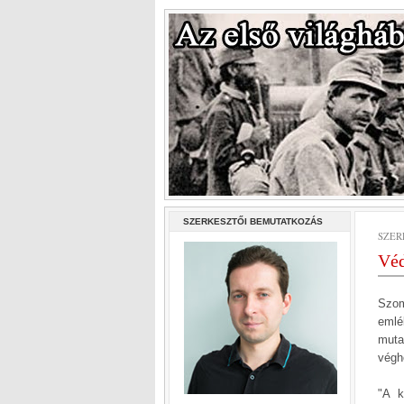
SZERKESZTŐI BEMUTATKOZÁS
SZERD
Véd
Szom
emlé
muta
végh
"A k