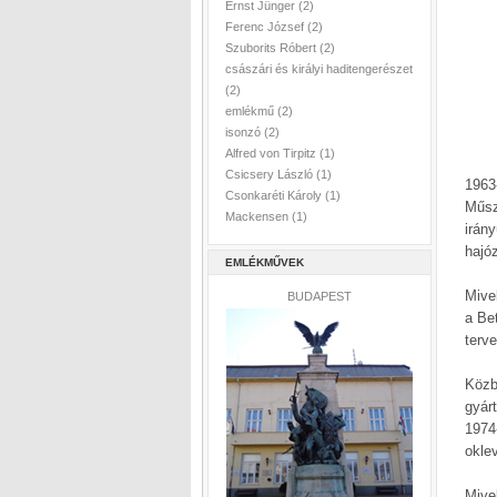
Ernst Jünger
(2)
Ferenc József
(2)
Szuborits Róbert
(2)
császári és királyi haditengerészet
(2)
emlékmű
(2)
isonzó
(2)
Alfred von Tirpitz
(1)
Csicsery László
(1)
1963
Csonkaréti Károly
(1)
Műsz
Mackensen
(1)
irán
hajó
EMLÉKMŰVEK
Mivel
BUDAPEST
a Be
terv
Köz
gyár
1974
okle
Mive