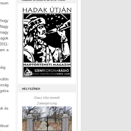
úzeum
 hogy
 Nagy
rnagy
yagok
2011-
tam a
éig.
külön
osság
HELYSZÍNEK
golva
Olasz hősi temető
Zalaegerszeg
ok és
Mivel