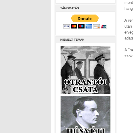
ment
hang
TÁMOGATÁS
A re
után
elvé
adata
KIEMELT TÉMÁK
A "ma
szok