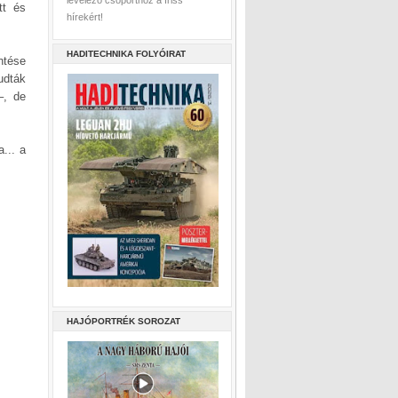
levelező csoporthoz a friss
tt és
hírekért!
HADITECHNIKA FOLYÓIRAT
ntése
udták
–, de
a... a
HAJÓPORTRÉK SOROZAT