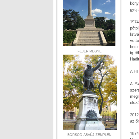
köny
gyűj
1974
póto
Istv
vett
besz
FEJÉR MEGYE
ig t
Hadi
A HT
A Sz
szer
megl
elsz
2012
az őr
1974
BORSOD-ABAÚJ-ZEMPLÉN