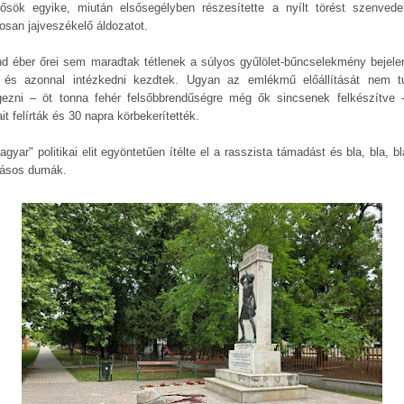
ősök egyike, miután elsősegélyben részesítette a nyílt törést szenvede
osan jajveszékelő áldozatot.
nd éber őrei sem maradtak tétlenek a súlyos gyűlölet-bűncselekmény bejele
 és azonnal intézkedni kezdtek. Ugyan az emlékmű előállítását nem t
gezni – öt tonna fehér felsőbbrendűségre még ők sincsenek felkészítve 
it felírták és 30 napra körbekerítették.
gyar" politikai elit egyöntetűen ítélte el a rasszista támadást és bla, bla, bl
ásos dumák.