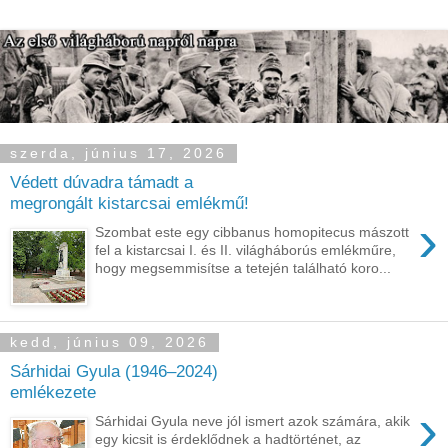
szerda, június 17, 2026
Védett dúvadra támadt a
megrongált kistarcsai emlékmű!
›
Szombat este egy cibbanus homopitecus mászott
fel a kistarcsai I. és II. világháborús emlékműre,
hogy megsemmisítse a tetején található koro...
kedd, június 09, 2026
Sárhidai Gyula (1946–2024)
emlékezete
›
Sárhidai Gyula neve jól ismert azok számára, akik
egy kicsit is érdeklődnek a hadtörténet, az