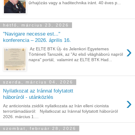
űrhajózás vagy a haditechnika iránt. 40 éves p...
hétfő, március 23, 2026
"Navigare necesse est..."
konferencia – 2026. április 16.
›
Az ELTE BTK Új- és Jelenkori Egyetemes
Történeti Tanszék, az "Az első világháború napról
napra" portál, valamint az ELTE BTK Had...
szerda, március 04, 2026
Nyilatkozat az Iránnal folytatott
›
háborúról - utánközlés
Az anticionista zsidók nyilatkozata az Irán elleni cionista
terrortámadásról: Nyilatkozat az Iránnal folytatott háborúról
2026. március 1....
szombat, február 28, 2026