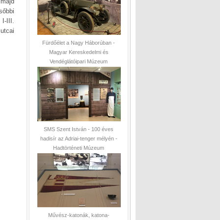
 majd
sőbbi
-III.
 utcai
Fürdőélet a Nagy Háborúban -
Magyar Kereskedelmi és
Vendéglátóipari Múzeum
SMS Szent István - 100 éves
hadisír az Adriai-tenger mélyén -
Hadtörténeti Múzeum
Művész-katonák, katona-