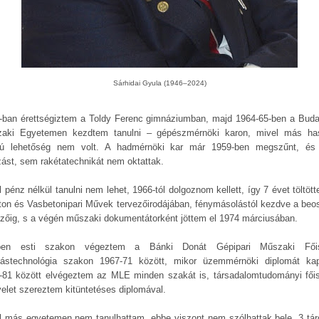
Sárhidai Gyula (1946–2024)
-ban érettségiztem a Toldy Ferenc gimnáziumban, majd 1964-65-ben a Buda
aki Egyetemen kezdtem tanulni – gépészmérnöki karon, mivel más ha
yú lehetőség nem volt. A hadmérnöki kar már 1959-ben megszűnt, é
zást, sem rakétatechnikát nem oktattak.
 pénz nélkül tanulni nem lehet, 1966-tól dolgoznom kellett, így 7 évet töltöt
ton és Vasbetonipari Művek tervezőirodájában, fénymásolástól kezdve a beos
ezőig, s a végén műszaki dokumentátorként jöttem el 1974 márciusában.
ben esti szakon végeztem a Bánki Donát Gépipari Műszaki Főis
tástechnológia szakon 1967-71 között, mikor üzemmérnöki diplomát ka
-81 között elvégeztem az MLE minden szakát is, társadalomtudományi főis
velet szereztem kitüntetéses diplomával.
l más egyetemen nem tanulhattam, ebbe viszont nem szólhattak bele, 3 tár