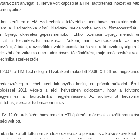
vtárak zárt anyagát is, illetve volt kapcsolat a HM Hadtörténeti Intézet és M
teményeihez.
-ben kerültem a HM Haditechnikai Intézetébe tudományos munkatársnak,
ljam a Haditechnika című kiadvány nyugalomba vonuló főszerkesztőjét
án György okleveles gépészmérnököt. Ekkor Szentesi György mérnök ő
e át a főszerkesztői munkákat. Nekem, mint szerkesztőnek az an
erzése, átírása, a szerzőkkel való kapcsolattartás volt a fő tevékenységem. 
öbbszöri cím változás után tudományos főelőadóként, majd tanácsosként vol
technika szerkesztője.
I 2007-től HM Technológiai Hivatalként működött 2009. XII. 31-es megszűnés
erkesztőség a Lehel utcai laktanyába került, ott próbált működni. Én 
ződéssel 2011 végéig a régi helyszínen dolgoztam, hogy a folyton
egyen és a Haditechnika megjelenhessen. Az archívumot becsoma
állították, sorsáról tudomásom nincs.
. IV. 12-én utolsóként hagytam el a HTI épületét, már csak a szállítómunkás
ség volt ott.
 után be kellett töltenem az előző szerkesztő pozíciót is a külső szerveknél. 