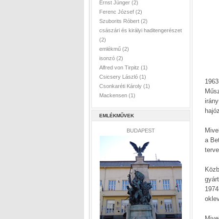
Ernst Jünger
(2)
Ferenc József
(2)
Szuborits Róbert
(2)
császári és királyi haditengerészet
(2)
emlékmű
(2)
isonzó
(2)
Alfred von Tirpitz
(1)
Csicsery László
(1)
1963
Csonkaréti Károly
(1)
Műsz
Mackensen
(1)
irán
hajó
EMLÉKMŰVEK
Mivel
BUDAPEST
a Be
terv
Köz
gyár
1974
okle
Mive