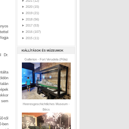
►
2021
(12)
►
2020
(15)
►
2019
(21)
►
2018
(56)
►
2017
(53)
ányos
ettel
►
2016
(107)
fogja
►
2015
(11)
KIÁLLÍTÁSOK ÉS MÚZEUMOK
l Dr.
Gallerion - Fort Verudela (Póla)
tálta
öldön
talán
képek
ekkor
b sem
Heeresgeschichtliches Museum -
Bécs
0-től
0-ben