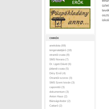
elhu
üzle
tevé
osztá
isko
CIMKÉK
anekdota
(69)
tengeralattjáró
(18)
otrantói csata
(8)
SMS Novara
(7)
Dr. Ligeti Dávid
(6)
jütlandi csata
(5)
Déry Ernő
(4)
Otrantói-szoros
(3)
SMS Szent István
(3)
caporettó
(3)
dokumentum
(3)
Anton Haus
(2)
Bánsági Andor
(2)
Cattaró
(2)