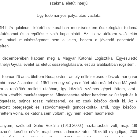
szakmai életút interjú
Egy tudományos pályafutás vázlata
RT 25. jubileumi kötetéhez korábban megkíséreltem összefoglalni tudom
afutásomat és a repüléssel való kapcsolatát. Ezt is az utókorra való tekint
em, mivel munkásságomat nem a jelen, hanem a jövendő generáció 
síteni.
 decemberében kaptam meg a Magyar Katonai Logisztikai Egyesülettő
thelyi Gyula levelét az életút összefoglalására, ezt az alábbiakban rögzítem.
. február 26-án születtem Budapesten, amely nélkülözéses időszak már garan
bbi rossz állapotomat. 1951-ben egy súlyos műtét után másfél évig Mátyásf
am a repülőtér melletti utcában, így közelről számos gépet láttam, ami 
irálta későbbi munkásságomat. Mindenesetre akkor kezdtem az újságok és 
tögetését, sajnos rossz módszerrel, de ez csak később derült ki. Az 
erzett betegségek és szövődményeik gondoskodtak arról, hogy későb
lhettem volna, de katona sem voltam, így nem lettem hadmérnök.
anyám, született Gahó Rozália (1913-2000.) háztartásbeli volt, majd 195
ozónő, később nővér, majd orvos adminisztrátor. 1975-től nyugdíjas, 200