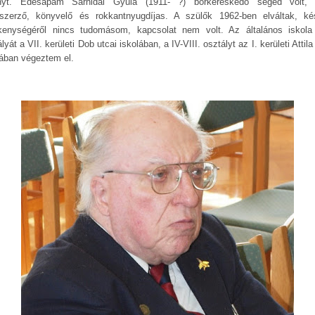
nyt. Édesapám Sárhidai Gyula (1911- ?) bőrkereskedő segéd volt,
tszerző, könyvelő és rokkantnyugdíjas. A szülők 1962-ben elváltak, ké
kenységéről nincs tudomásom, kapcsolat nem volt. Az általános iskola I
lyát a VII. kerületi Dob utcai iskolában, a IV-VIII. osztályt az I. kerületi Attila
lában végeztem el.