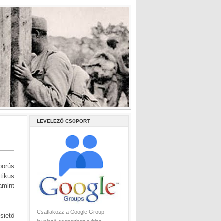
LEVELEZŐ CSOPORT
borús
tikus
amint
Csatlakozz a Google Group
siető