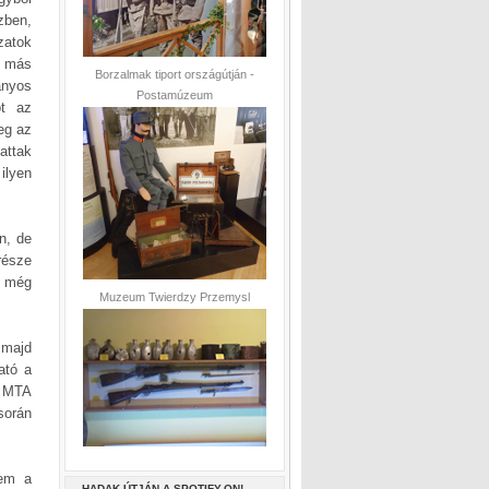
zben,
zatok
, más
Borzalmak tiport országútján -
ányos
Postamúzeum
ot az
eg az
attak
ilyen
n, de
része
, még
Muzeum Twierdzy Przemysl
 majd
ató a
 MTA
során
tem a
HADAK ÚTJÁN A SPOTIFY-ON!