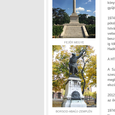
köny
gyűj
1974
póto
Istv
vett
besz
FEJÉR MEGYE
ig t
Hadi
A HT
A Sz
szer
megl
elsz
2012
az őr
1974
BORSOD-ABAÚJ-ZEMPLÉN