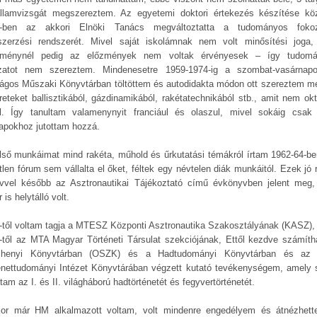
llamvizsgát megszereztem. Az egyetemi doktori értekezés készítése kö
-ben az akkori Elnöki Tanács megváltoztatta a tudományos foko
zerzési rendszerét. Mivel saját iskolámnak nem volt minősítési joga
zménynél pedig az előzmények nem voltak érvényesek – így tudom
zatot nem szereztem. Mindenesetre 1959-1974-ig a szombat-vasárnap
ágos Műszaki Könyvtárban töltöttem és autodidakta módon ott szereztem m
reteket ballisztikából, gázdinamikából, rakétatechnikából stb., amit nem okt
l. Így tanultam valamenynyit franciául és olaszul, mivel sokáig csak 
lapokhoz jutottam hozzá.
lső munkáimat mind rakéta, műhold és űrkutatási témákról írtam 1962-64-be
tlen fórum sem vállalta el őket, féltek egy névtelen diák munkáitól. Ezek jó 
vvel később az Asztronautikai Tájékoztató című évkönyvben jelent meg
 is helytálló volt.
-től voltam tagja a MTESZ Központi Asztronautika Szakosztályának (KASZ),
-től az MTA Magyar Történeti Társulat szekciójának, Ettől kezdve számíth
chenyi Könyvtárban (OSZK) és a Hadtudományi Könyvtárban és az
énettudományi Intézet Könyvtárában végzett kutató tevékenységem, amely 
tam az I. és II. világháború hadtörténetét és fegyvertörténetét.
or már HM alkalmazott voltam, volt mindenre engedélyem és átnézhet