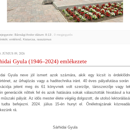
ejegyezte: Bánsági Andor
dátum:
8:13
, 0 megjegyzés
ímkék:
emlékmű
,
Kistarcsa
,
rasszizmus
 JÚNIUS 09, 2026
hidai Gyula (1946–2024) emlékezete
idai Gyula neve jól ismert azok számára, akik egy kicsit is érdeklőd
örténet, az űrhajózás vagy a haditechnika iránt. 40 éves pályafutása során
ikációja jelent meg és 61 könyvnek volt szerzője, társszerzője vagy lek
ain generációk nőttek fel és azok hatására sokak választották hivatásul a ka
 műszaki pályát. Az idős mester élete végéig dolgozott, de utolsó lektorálásá
tudta befejezni. 2024. július 15-én hunyt el. Önéletrajzának közreadá
kezünk rá.
Sárhidai Gyula