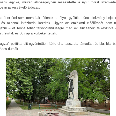
ősök egyike, miután elsősegélyben részesítette a nyílt törést szenvede
osan jajveszékelő áldozatot.
nd éber őrei sem maradtak tétlenek a súlyos gyűlölet-bűncselekmény bejele
 és azonnal intézkedni kezdtek. Ugyan az emlékmű előállítását nem t
gezni – öt tonna fehér felsőbbrendűségre még ők sincsenek felkészítve 
it felírták és 30 napra körbekerítették.
gyar" politikai elit egyöntetűen ítélte el a rasszista támadást és bla, bla, bl
ásos dumák.