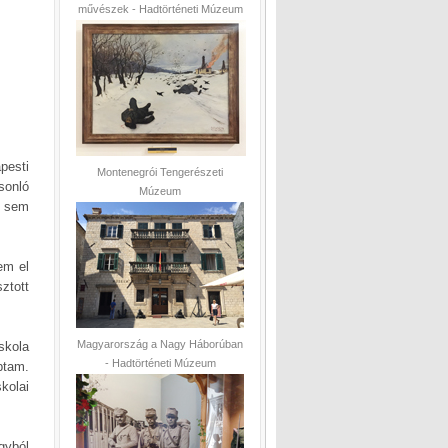
művészek - Hadtörténeti Múzeum
pesti
Montenegrói Tengerészeti
sonló
Múzeum
s sem
tem el
ztott
Magyarország a Nagy Háborúban
kola
- Hadtörténeti Múzeum
ptam.
kolai
gyból