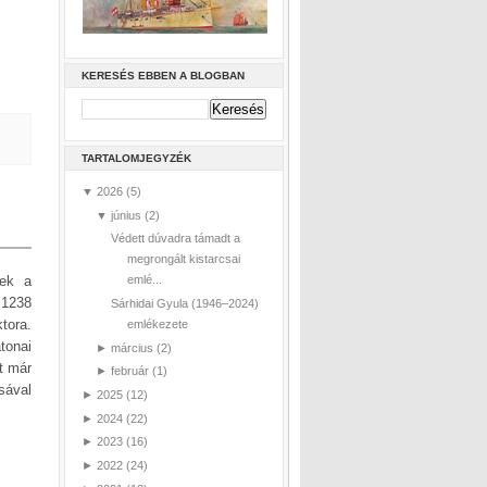
KERESÉS EBBEN A BLOGBAN
TARTALOMJEGYZÉK
▼
2026
(5)
▼
június
(2)
Védett dúvadra támadt a
megrongált kistarcsai
nek a
emlé...
 1238
Sárhidai Gyula (1946–2024)
tora.
emlékezete
tonai
►
március
(2)
t már
►
február
(1)
sával
►
2025
(12)
►
2024
(22)
►
2023
(16)
►
2022
(24)