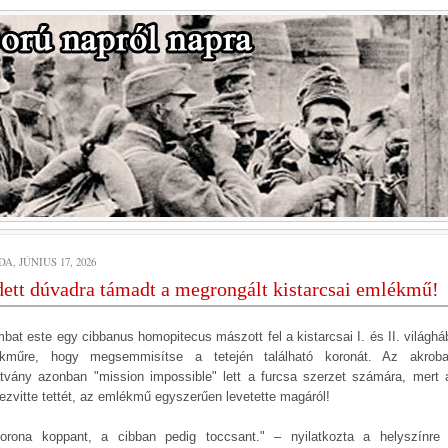
A, JÚNIUS 17, 2026
ett dúvadra támadt a megrongált kistarcsai emlékmű!
bat este egy cibbanus homopitecus mászott fel a kistarcsai I. és II. világhá
kműre, hogy megsemmisítse a tetején található koronát. Az akroba
tvány azonban "mission impossible" lett a furcsa szerzet számára, mert 
ezvitte tettét, az emlékmű egyszerűen levetette magáról!
orona koppant, a cibban pedig toccsant." – nyilatkozta a helyszínre 