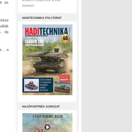
levelező csoporthoz a friss
tt és
hírekért!
HADITECHNIKA FOLYÓIRAT
ntése
udták
–, de
a... a
HAJÓPORTRÉK SOROZAT