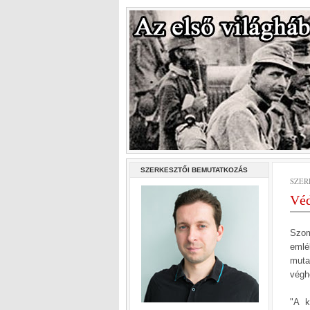
SZERKESZTŐI BEMUTATKOZÁS
SZERD
Véd
Szom
emlé
muta
végh
"A k