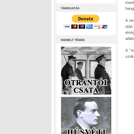
ment
hang
TÁMOGATÁS
A re
után
elvé
adata
KIEMELT TÉMÁK
A "ma
szok