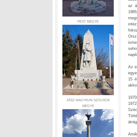
az á
1985
megs
PEST MEGYE
inté
foko
Orsz
isme
seho
napi
Az e
egye
15 é
akkor
1970
JÁSZ-NAGYKUN-SZOLNOK
1972
MEGYE
Szé
Tört
átrág
Amik