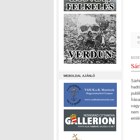
B
C
KEDD,
Sár
WEBOLDAL AJÁNLÓ
Sárh
hadt
publ
Írás
vagy
nem 
emlé