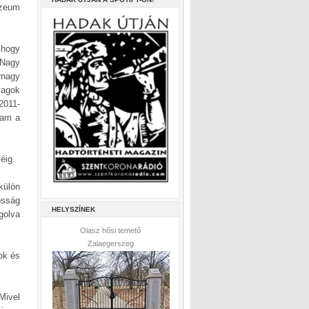
úzeum
 hogy
 Nagy
rnagy
yagok
2011-
tam a
éig.
külön
osság
HELYSZÍNEK
golva
Olasz hősi temető
Zalaegerszeg
ok és
Mivel