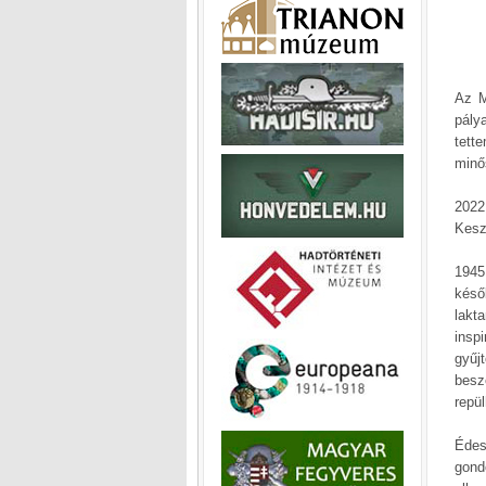
Az M
pály
tett
minő
2022
Kesz
1945
késő
lakt
insp
gyűj
besz
repü
Édes
gond