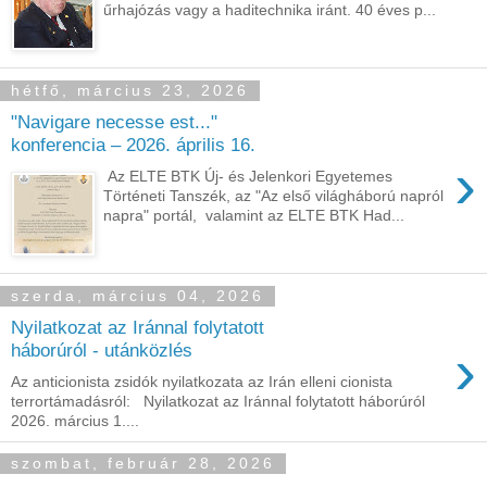
űrhajózás vagy a haditechnika iránt. 40 éves p...
hétfő, március 23, 2026
"Navigare necesse est..."
konferencia – 2026. április 16.
›
Az ELTE BTK Új- és Jelenkori Egyetemes
Történeti Tanszék, az "Az első világháború napról
napra" portál, valamint az ELTE BTK Had...
szerda, március 04, 2026
Nyilatkozat az Iránnal folytatott
›
háborúról - utánközlés
Az anticionista zsidók nyilatkozata az Irán elleni cionista
terrortámadásról: Nyilatkozat az Iránnal folytatott háborúról
2026. március 1....
szombat, február 28, 2026