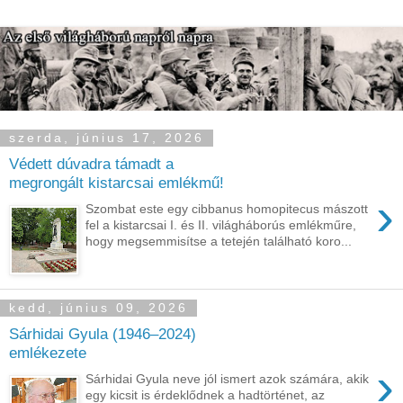
szerda, június 17, 2026
Védett dúvadra támadt a
megrongált kistarcsai emlékmű!
›
Szombat este egy cibbanus homopitecus mászott
fel a kistarcsai I. és II. világháborús emlékműre,
hogy megsemmisítse a tetején található koro...
kedd, június 09, 2026
Sárhidai Gyula (1946–2024)
emlékezete
›
Sárhidai Gyula neve jól ismert azok számára, akik
egy kicsit is érdeklődnek a hadtörténet, az