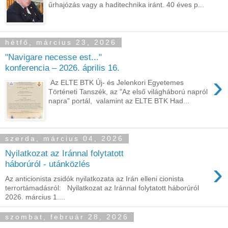
űrhajózás vagy a haditechnika iránt. 40 éves p...
hétfő, március 23, 2026
"Navigare necesse est..."
konferencia – 2026. április 16.
›
Az ELTE BTK Új- és Jelenkori Egyetemes
Történeti Tanszék, az "Az első világháború napról
napra" portál, valamint az ELTE BTK Had...
szerda, március 04, 2026
Nyilatkozat az Iránnal folytatott
›
háborúról - utánközlés
Az anticionista zsidók nyilatkozata az Irán elleni cionista
terrortámadásról: Nyilatkozat az Iránnal folytatott háborúról
2026. március 1....
szombat, február 28, 2026