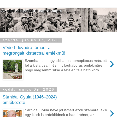
szerda, június 17, 2026
Védett dúvadra támadt a
megrongált kistarcsai emlékmű!
›
Szombat este egy cibbanus homopitecus mászott
fel a kistarcsai I. és II. világháborús emlékműre,
hogy megsemmisítse a tetején található koro...
kedd, június 09, 2026
Sárhidai Gyula (1946–2024)
emlékezete
›
Sárhidai Gyula neve jól ismert azok számára, akik
egy kicsit is érdeklődnek a hadtörténet, az