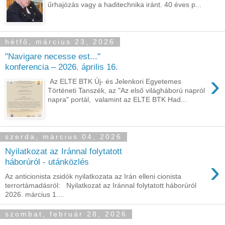
űrhajózás vagy a haditechnika iránt. 40 éves p...
hétfő, március 23, 2026
"Navigare necesse est..."
konferencia – 2026. április 16.
›
Az ELTE BTK Új- és Jelenkori Egyetemes
Történeti Tanszék, az "Az első világháború napról
napra" portál, valamint az ELTE BTK Had...
szerda, március 04, 2026
Nyilatkozat az Iránnal folytatott
›
háborúról - utánközlés
Az anticionista zsidók nyilatkozata az Irán elleni cionista
terrortámadásról: Nyilatkozat az Iránnal folytatott háborúról
2026. március 1....
szombat, február 28, 2026