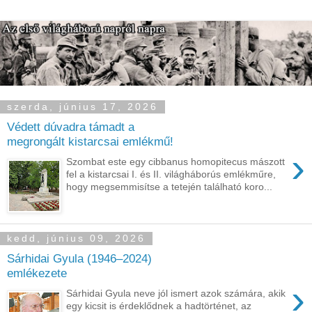
szerda, június 17, 2026
Védett dúvadra támadt a
megrongált kistarcsai emlékmű!
›
Szombat este egy cibbanus homopitecus mászott
fel a kistarcsai I. és II. világháborús emlékműre,
hogy megsemmisítse a tetején található koro...
kedd, június 09, 2026
Sárhidai Gyula (1946–2024)
emlékezete
›
Sárhidai Gyula neve jól ismert azok számára, akik
egy kicsit is érdeklődnek a hadtörténet, az