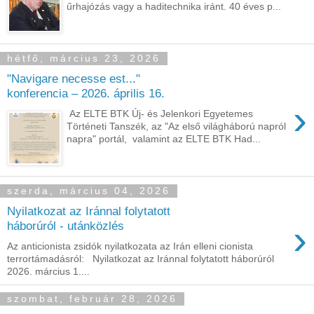
űrhajózás vagy a haditechnika iránt. 40 éves p...
hétfő, március 23, 2026
"Navigare necesse est..."
konferencia – 2026. április 16.
›
Az ELTE BTK Új- és Jelenkori Egyetemes
Történeti Tanszék, az "Az első világháború napról
napra" portál, valamint az ELTE BTK Had...
szerda, március 04, 2026
Nyilatkozat az Iránnal folytatott
›
háborúról - utánközlés
Az anticionista zsidók nyilatkozata az Irán elleni cionista
terrortámadásról: Nyilatkozat az Iránnal folytatott háborúról
2026. március 1....
szombat, február 28, 2026