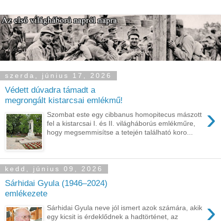
szerda, június 17, 2026
Védett dúvadra támadt a
megrongált kistarcsai emlékmű!
›
Szombat este egy cibbanus homopitecus mászott
fel a kistarcsai I. és II. világháborús emlékműre,
hogy megsemmisítse a tetején található koro...
kedd, június 09, 2026
Sárhidai Gyula (1946–2024)
emlékezete
›
Sárhidai Gyula neve jól ismert azok számára, akik
egy kicsit is érdeklődnek a hadtörténet, az