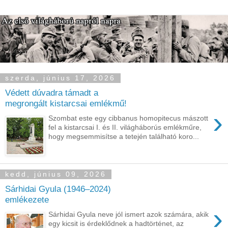
szerda, június 17, 2026
Védett dúvadra támadt a
megrongált kistarcsai emlékmű!
›
Szombat este egy cibbanus homopitecus mászott
fel a kistarcsai I. és II. világháborús emlékműre,
hogy megsemmisítse a tetején található koro...
kedd, június 09, 2026
Sárhidai Gyula (1946–2024)
emlékezete
›
Sárhidai Gyula neve jól ismert azok számára, akik
egy kicsit is érdeklődnek a hadtörténet, az