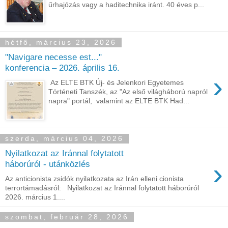
űrhajózás vagy a haditechnika iránt. 40 éves p...
hétfő, március 23, 2026
"Navigare necesse est..."
konferencia – 2026. április 16.
›
Az ELTE BTK Új- és Jelenkori Egyetemes
Történeti Tanszék, az "Az első világháború napról
napra" portál, valamint az ELTE BTK Had...
szerda, március 04, 2026
Nyilatkozat az Iránnal folytatott
›
háborúról - utánközlés
Az anticionista zsidók nyilatkozata az Irán elleni cionista
terrortámadásról: Nyilatkozat az Iránnal folytatott háborúról
2026. március 1....
szombat, február 28, 2026