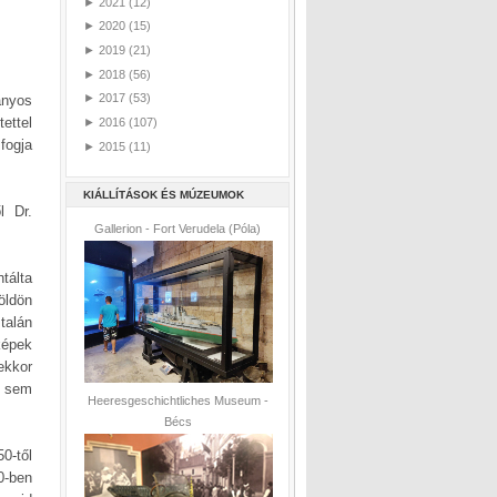
►
2021
(12)
►
2020
(15)
►
2019
(21)
►
2018
(56)
►
2017
(53)
ányos
ettel
►
2016
(107)
fogja
►
2015
(11)
KIÁLLÍTÁSOK ÉS MÚZEUMOK
l Dr.
Gallerion - Fort Verudela (Póla)
tálta
öldön
talán
képek
ekkor
b sem
Heeresgeschichtliches Museum -
Bécs
0-től
0-ben