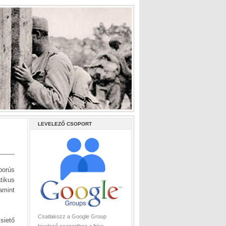
LEVELEZŐ CSOPORT
borús
tikus
amint
Csatlakozz a Google Group
siető