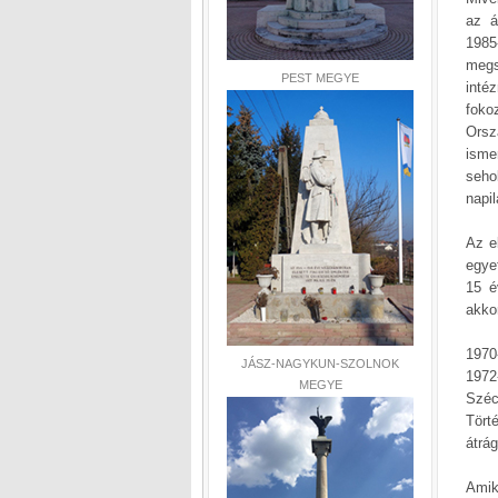
az á
1985
megs
PEST MEGYE
inté
foko
Orsz
isme
seho
napi
Az e
egye
15 é
akkor
1970
JÁSZ-NAGYKUN-SZOLNOK
1972
MEGYE
Szé
Tört
átrág
Amik