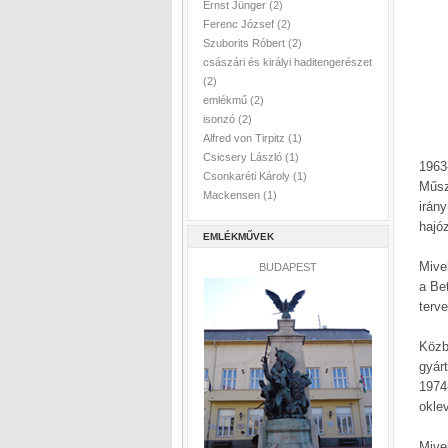
Ernst Jünger
(2)
Ferenc József
(2)
Szuborits Róbert
(2)
császári és királyi haditengerészet
(2)
emlékmű
(2)
isonzó
(2)
Alfred von Tirpitz
(1)
Csicsery László
(1)
1963
Csonkaréti Károly
(1)
Műsz
Mackensen
(1)
irán
hajó
EMLÉKMŰVEK
Mivel
BUDAPEST
a Be
terv
Köz
gyár
1974
okle
Mive