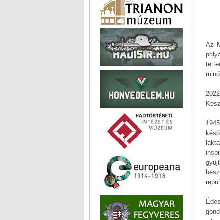
Az M
pály
tett
minő
2022
Kesz
1945
késő
lakt
insp
gyűj
besz
repü
Édes
gond