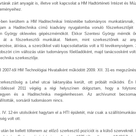
vtárak zárt anyagát is, illetve volt kapcsolat a HM Hadtörténeti Intézet és M
teményeihez.
-ben kerültem a HM Haditechnikai Intézetébe tudományos munkatársnak,
ljam a Haditechnika című kiadvány nyugalomba vonuló főszerkesztőjét
án György okleveles gépészmérnököt. Ekkor Szentesi György mérnök ő
e át a főszerkesztői munkákat. Nekem, mint szerkesztőnek az an
erzése, átírása, a szerzőkkel való kapcsolattartás volt a fő tevékenységem. 
öbbszöri cím változás után tudományos főelőadóként, majd tanácsosként vol
technika szerkesztője.
I 2007-től HM Technológiai Hivatalként működött 2009. XII. 31-es megszűnés
erkesztőség a Lehel utcai laktanyába került, ott próbált működni. Én 
ződéssel 2011 végéig a régi helyszínen dolgoztam, hogy a folyton
egyen és a Haditechnika megjelenhessen. Az archívumot becsoma
állították, sorsáról tudomásom nincs.
. IV. 12-én utolsóként hagytam el a HTI épületét, már csak a szállítómunkás
ség volt ott.
 után be kellett töltenem az előző szerkesztő pozíciót is a külső szerveknél. 