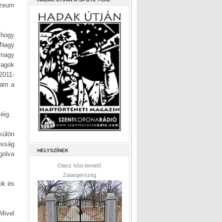
úzeum
 hogy
 Nagy
rnagy
yagok
2011-
tam a
éig.
külön
osság
HELYSZÍNEK
golva
Olasz hősi temető
Zalaegerszeg
ok és
Mivel