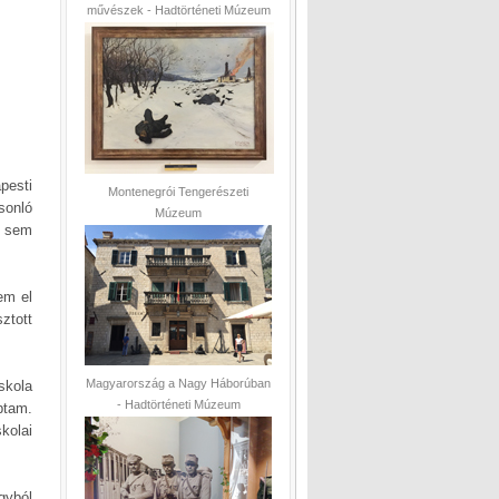
művészek - Hadtörténeti Múzeum
pesti
Montenegrói Tengerészeti
sonló
Múzeum
s sem
tem el
ztott
Magyarország a Nagy Háborúban
kola
- Hadtörténeti Múzeum
ptam.
kolai
gyból