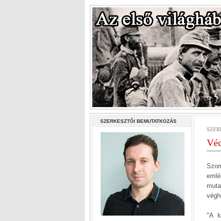
SZERKESZTŐI BEMUTATKOZÁS
SZERD
Véd
Szom
emlé
muta
végh
"A k