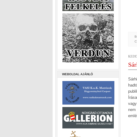
B
C
KEDD,
Sár
WEBOLDAL AJÁNLÓ
Sárh
hadt
publ
Írás
vagy
nem 
emlé