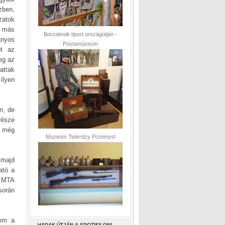
zben,
zatok
, más
Borzalmak tiport országútján -
ányos
Postamúzeum
ot az
eg az
attak
ilyen
n, de
része
, még
Muzeum Twierdzy Przemysl
 majd
ató a
 MTA
során
tem a
HADAK ÚTJÁN A SPOTIFY-ON!