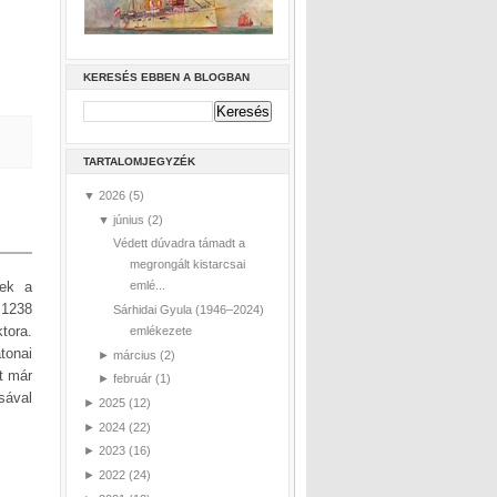
KERESÉS EBBEN A BLOGBAN
TARTALOMJEGYZÉK
▼
2026
(5)
▼
június
(2)
Védett dúvadra támadt a
megrongált kistarcsai
nek a
emlé...
 1238
Sárhidai Gyula (1946–2024)
tora.
emlékezete
tonai
►
március
(2)
t már
►
február
(1)
sával
►
2025
(12)
►
2024
(22)
►
2023
(16)
►
2022
(24)