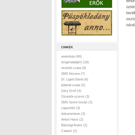
elhu
üzle
tevé
osztá
isko
CIMKÉK
anekdota
(69)
tengeralattjáró
(18)
otrantói csata
(8)
SMS Novara
(7)
Dr. Ligeti Dávid
(6)
jütlandi csata
(5)
Déry Ernő
(4)
Otrantói-szoros
(3)
SMS Szent István
(3)
caporettó
(3)
dokumentum
(3)
Anton Haus
(2)
Bánsági Andor
(2)
Cattaró
(2)