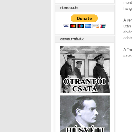
ment
hang
TÁMOGATÁS
A re
után
elvé
adata
KIEMELT TÉMÁK
A "ma
szok