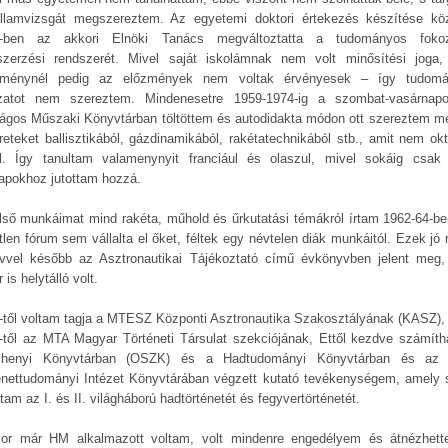
llamvizsgát megszereztem. Az egyetemi doktori értekezés készítése kö
-ben az akkori Elnöki Tanács megváltoztatta a tudományos foko
zerzési rendszerét. Mivel saját iskolámnak nem volt minősítési joga
zménynél pedig az előzmények nem voltak érvényesek – így tudom
zatot nem szereztem. Mindenesetre 1959-1974-ig a szombat-vasárnap
ágos Műszaki Könyvtárban töltöttem és autodidakta módon ott szereztem m
reteket ballisztikából, gázdinamikából, rakétatechnikából stb., amit nem okt
l. Így tanultam valamenynyit franciául és olaszul, mivel sokáig csak 
lapokhoz jutottam hozzá.
lső munkáimat mind rakéta, műhold és űrkutatási témákról írtam 1962-64-be
tlen fórum sem vállalta el őket, féltek egy névtelen diák munkáitól. Ezek jó 
vvel később az Asztronautikai Tájékoztató című évkönyvben jelent meg
 is helytálló volt.
-től voltam tagja a MTESZ Központi Asztronautika Szakosztályának (KASZ),
-től az MTA Magyar Történeti Társulat szekciójának, Ettől kezdve számíth
chenyi Könyvtárban (OSZK) és a Hadtudományi Könyvtárban és az
énettudományi Intézet Könyvtárában végzett kutató tevékenységem, amely 
tam az I. és II. világháború hadtörténetét és fegyvertörténetét.
or már HM alkalmazott voltam, volt mindenre engedélyem és átnézhet