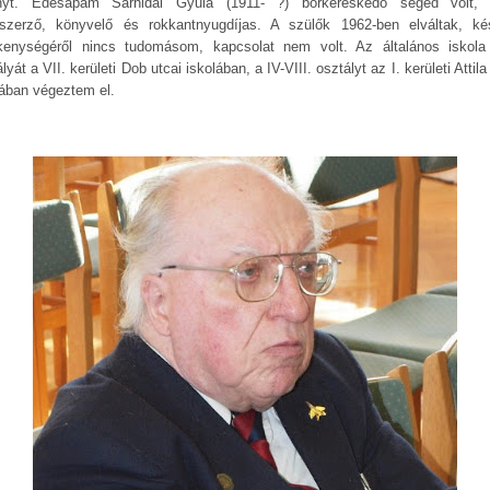
nyt. Édesapám Sárhidai Gyula (1911- ?) bőrkereskedő segéd volt,
tszerző, könyvelő és rokkantnyugdíjas. A szülők 1962-ben elváltak, ké
kenységéről nincs tudomásom, kapcsolat nem volt. Az általános iskola I
lyát a VII. kerületi Dob utcai iskolában, a IV-VIII. osztályt az I. kerületi Attila
lában végeztem el.