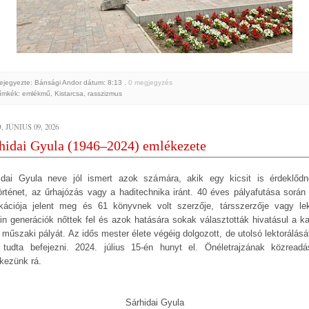
ejegyezte: Bánsági Andor
dátum:
8:13
, 0 megjegyzés
ímkék:
emlékmű
,
Kistarcsa
,
rasszizmus
 JÚNIUS 09, 2026
hidai Gyula (1946–2024) emlékezete
idai Gyula neve jól ismert azok számára, akik egy kicsit is érdeklőd
örténet, az űrhajózás vagy a haditechnika iránt. 40 éves pályafutása során
ikációja jelent meg és 61 könyvnek volt szerzője, társszerzője vagy lek
ain generációk nőttek fel és azok hatására sokak választották hivatásul a ka
 műszaki pályát. Az idős mester élete végéig dolgozott, de utolsó lektorálásá
tudta befejezni. 2024. július 15-én hunyt el. Önéletrajzának közreadá
kezünk rá.
Sárhidai Gyula