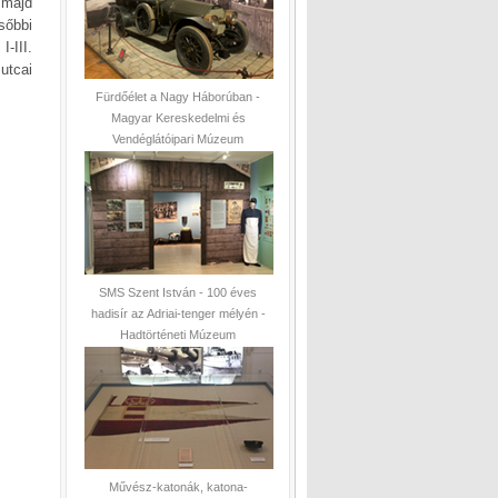
 majd
sőbbi
-III.
 utcai
Fürdőélet a Nagy Háborúban -
Magyar Kereskedelmi és
Vendéglátóipari Múzeum
SMS Szent István - 100 éves
hadisír az Adriai-tenger mélyén -
Hadtörténeti Múzeum
Művész-katonák, katona-