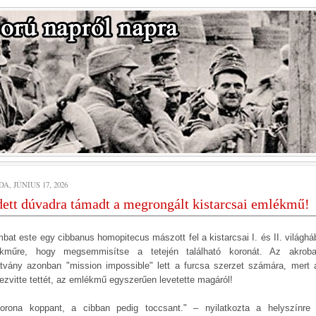
A, JÚNIUS 17, 2026
ett dúvadra támadt a megrongált kistarcsai emlékmű!
bat este egy cibbanus homopitecus mászott fel a kistarcsai I. és II. világhá
kműre, hogy megsemmisítse a tetején található koronát. Az akroba
tvány azonban "mission impossible" lett a furcsa szerzet számára, mert 
ezvitte tettét, az emlékmű egyszerűen levetette magáról!
orona koppant, a cibban pedig toccsant." – nyilatkozta a helyszínre 