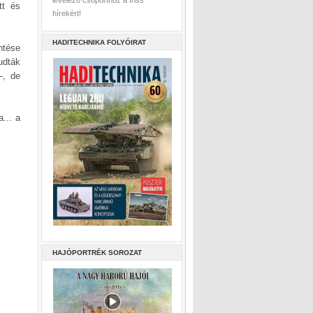
levelező csoporthoz a friss
tt és
hírekért!
HADITECHNIKA FOLYÓIRAT
ntése
udták
–, de
a... a
HAJÓPORTRÉK SOROZAT