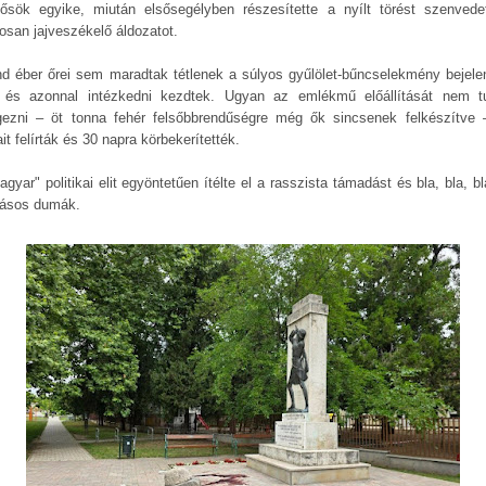
ősök egyike, miután elsősegélyben részesítette a nyílt törést szenvede
osan jajveszékelő áldozatot.
nd éber őrei sem maradtak tétlenek a súlyos gyűlölet-bűncselekmény bejele
 és azonnal intézkedni kezdtek. Ugyan az emlékmű előállítását nem t
gezni – öt tonna fehér felsőbbrendűségre még ők sincsenek felkészítve 
it felírták és 30 napra körbekerítették.
gyar" politikai elit egyöntetűen ítélte el a rasszista támadást és bla, bla, bl
ásos dumák.