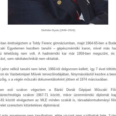
Sárhidai Gyula (1946–2024)
-ban érettségiztem a Toldy Ferenc gimnáziumban, majd 1964-65-ben a Buda
aki Egyetemen kezdtem tanulni – gépészmérnöki karon, mivel más ha
yú lehetőség nem volt. A hadmérnöki kar már 1959-ben megszűnt, é
zást, sem rakétatechnikát nem oktattak.
 pénz nélkül tanulni nem lehet, 1966-tól dolgoznom kellett, így 7 évet töltöt
ton és Vasbetonipari Művek tervezőirodájában, fénymásolástól kezdve a beos
ezőig, s a végén műszaki dokumentátorként jöttem el 1974 márciusában.
ben esti szakon végeztem a Bánki Donát Gépipari Műszaki Főis
tástechnológia szakon 1967-71 között, mikor üzemmérnöki diplomát ka
-81 között elvégeztem az MLE minden szakát is, társadalomtudományi főis
velet szereztem kitüntetéses diplomával.
l más egyetemen nem tanulhattam, ebbe viszont nem szólhattak bele, 3 tár