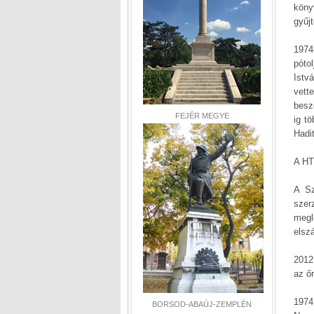
köny
gyűj
1974
póto
Istv
vett
besz
FEJÉR MEGYE
ig t
Hadi
A HT
A Sz
szer
megl
elsz
2012
az őr
1974
BORSOD-ABAÚJ-ZEMPLÉN