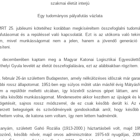
szakmai életút interjú
Egy tudományos pályafutás vázlata
RT 25. jubileumi kötetéhez korábban megkíséreltem összefoglalni tudom
afutásomat és a repüléssel való kapcsolatát. Ezt is az utókorra való tekint
em, mivel munkásságomat nem a jelen, hanem a jövendő generáció 
síteni.
 decemberében kaptam meg a Magyar Katonai Logisztikai Egyesülettő
thelyi Gyula levelét az életút összefoglalására, ezt az alábbiakban rögzítem.
. február 26-án születtem Budapesten, amely nélkülözéses időszak már garan
bbi rossz állapotomat. 1951-ben egy súlyos műtét után másfél évig Mátyásf
am a repülőtér melletti utcában, így közelről számos gépet láttam, ami 
irálta későbbi munkásságomat. Mindenesetre akkor kezdtem az újságok és 
tögetését, sajnos rossz módszerrel, de ez csak később derült ki. Az 
erzett betegségek és szövődményeik gondoskodtak arról, hogy későb
lhettem volna, de katona sem voltam, így nem lettem hadmérnök.
anyám, született Gahó Rozália (1913-2000.) háztartásbeli volt, majd 195
ozónő, később nővér, majd orvos adminisztrátor. 1975-től nyugdíjas, 200