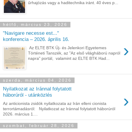
űrhajózás vagy a haditechnika iránt. 40 éves p...
hétfő, március 23, 2026
"Navigare necesse est..."
konferencia – 2026. április 16.
›
Az ELTE BTK Új- és Jelenkori Egyetemes
Történeti Tanszék, az "Az első világháború napról
napra" portál, valamint az ELTE BTK Had...
szerda, március 04, 2026
Nyilatkozat az Iránnal folytatott
›
háborúról - utánközlés
Az anticionista zsidók nyilatkozata az Irán elleni cionista
terrortámadásról: Nyilatkozat az Iránnal folytatott háborúról
2026. március 1....
szombat, február 28, 2026