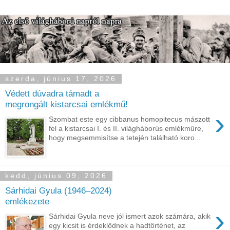
szerda, június 17, 2026
Védett dúvadra támadt a
megrongált kistarcsai emlékmű!
›
Szombat este egy cibbanus homopitecus mászott
fel a kistarcsai I. és II. világháborús emlékműre,
hogy megsemmisítse a tetején található koro...
kedd, június 09, 2026
Sárhidai Gyula (1946–2024)
emlékezete
›
Sárhidai Gyula neve jól ismert azok számára, akik
egy kicsit is érdeklődnek a hadtörténet, az