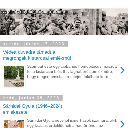
szerda, június 17, 2026
Védett dúvadra támadt a
megrongált kistarcsai emlékmű!
›
Szombat este egy cibbanus homopitecus mászott
fel a kistarcsai I. és II. világháborús emlékműre,
hogy megsemmisítse a tetején található koro...
kedd, június 09, 2026
Sárhidai Gyula (1946–2024)
emlékezete
›
Sárhidai Gyula neve jól ismert azok számára, akik
egy kicsit is érdeklődnek a hadtörténet, az