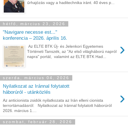
űrhajózás vagy a haditechnika iránt. 40 éves p...
hétfő, március 23, 2026
"Navigare necesse est..."
konferencia – 2026. április 16.
›
Az ELTE BTK Új- és Jelenkori Egyetemes
Történeti Tanszék, az "Az első világháború napról
napra" portál, valamint az ELTE BTK Had...
szerda, március 04, 2026
Nyilatkozat az Iránnal folytatott
›
háborúról - utánközlés
Az anticionista zsidók nyilatkozata az Irán elleni cionista
terrortámadásról: Nyilatkozat az Iránnal folytatott háborúról
2026. március 1....
szombat, február 28, 2026