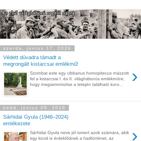
szerda, június 17, 2026
Védett dúvadra támadt a
megrongált kistarcsai emlékmű!
›
Szombat este egy cibbanus homopitecus mászott
fel a kistarcsai I. és II. világháborús emlékműre,
hogy megsemmisítse a tetején található koro...
kedd, június 09, 2026
Sárhidai Gyula (1946–2024)
emlékezete
›
Sárhidai Gyula neve jól ismert azok számára, akik
egy kicsit is érdeklődnek a hadtörténet, az