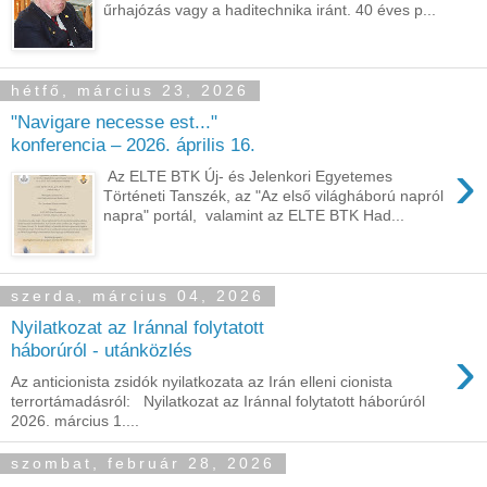
űrhajózás vagy a haditechnika iránt. 40 éves p...
hétfő, március 23, 2026
"Navigare necesse est..."
konferencia – 2026. április 16.
›
Az ELTE BTK Új- és Jelenkori Egyetemes
Történeti Tanszék, az "Az első világháború napról
napra" portál, valamint az ELTE BTK Had...
szerda, március 04, 2026
Nyilatkozat az Iránnal folytatott
›
háborúról - utánközlés
Az anticionista zsidók nyilatkozata az Irán elleni cionista
terrortámadásról: Nyilatkozat az Iránnal folytatott háborúról
2026. március 1....
szombat, február 28, 2026