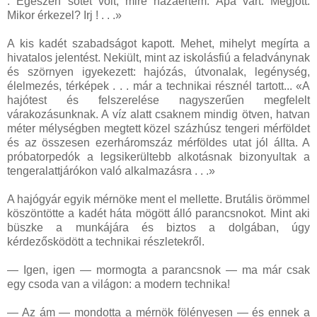
. Egészen sötét volt, mire hazaértem. Apa várt. Megjött.
Mikor érkezel? Irj ! . . .»
A kis kadét szabadságot kapott. Mehet, mihelyt megírta a
hivatalos jelentést. Nekiült, mint az iskolásfiú a feladványnak
és szörnyen igyekezett: hajózás, útvonalak, legénység,
élelmezés, térképek . . . már a technikai résznél tartott... «A
hajótest és felszerelése nagyszerűen megfelelt
várakozásunknak. A víz alatt csaknem mindig ötven, hatvan
méter mélységben megtett közel százhúsz tengeri mérföldet
és az összesen ezerháromszáz mérföldes utat jól állta. A
próbatorpedók a legsikerültebb alkotásnak bizonyultak a
tengeralattjárókon való alkalmazásra . . .»
A hajógyár egyik mérnöke ment el mellette. Brutális örömmel
köszöntötte a kadét háta mögött álló parancsnokot. Mint aki
büszke a munkájára és biztos a dolgában, úgy
kérdezősködött a technikai részletekről.
— Igen, igen — mormogta a parancsnok — ma már csak
egy csoda van a világon: a modern technika!
— Az ám — mondotta a mérnök fölényesen — és ennek a