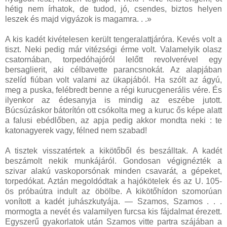
hétig nem írhatok, de tudod, jó, csendes, biztos helyen
leszek és majd vigyázok is magamra. . .»
A kis kadét kivételesen került tengeralattjáróra. Kevés volt a
tiszt. Neki pedig már vitézségi érme volt. Valamelyik olasz
csatornában, torpedóhajóról lelőtt revolverével egy
bersaglierit, aki célbavette parancsnokát. Az alapjában
szelíd fiúban volt valami az ükapjából. Ha szólt az ágyú,
meg a puska, felébredt benne a régi kurucgenerális vére. És
ilyenkor az édesanyja is mindig az eszébe jutott.
Búcsúzáskor bátorítón ott csókolta meg a kuruc ős képe alatt
a falusi ebédlőben, az apja pedig akkor mondta neki : te
katonagyerek vagy, félned nem szabad!
A tisztek visszatértek a kikötőből és beszálltak. A kadét
beszámolt nekik munkájáról. Gondosan végignézték a
szivar alakú vaskoporsónak minden csavarát, a gépeket,
torpedókat. Aztán megoldódtak a hajókötelek és az U. 105-
ös próbaútra indult az öbölbe. A kikötőhídon szomorúan
vonított a kadét juhászkutyája. — Szamos, Szamos . . .
mormogta a nevét és valamilyen furcsa kis fájdalmat érezett.
Egyszerű gyakorlatok után Szamos vitte partra szájában a