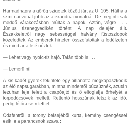
Harmadnapra a görög szigetek között járt az U. 105. Hátha a
szmirnai vonal jobb az alexandriai vonalnál. De megint csak
meddő várakozásban múltak a napok. Aztán, végre . . .
Június tizenegyedikén történt. A nap delején állt.
Északkeletről nagy sebességgel halvány füstoszlopok
közeledtek. Az emberek hirtelen összefutottak a fedélzeten
és mind arra felé néztek :
— Lehet vagy nyolc-tíz hajó. Talán több is . . .
— Lemerülni!
A kis kadét gyerek tekintete egy pillanatra megkapaszkodik
az élő napsugarakban, mintha mindentől búcsúznék, azután
lezuhan feje felett a csapóajtó és ő elfoglalja őrhelyét a
torpedócsövek mellett. Rettentő hosszúnak tetszik az idő,
pedig félóra sem telt el.
Odafentről, a torony belsejéből kurta, kemény csengéssel
esik le a parancsnok szava :