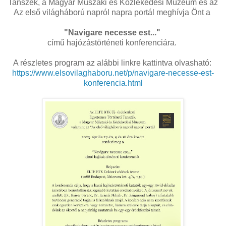
Tanszék, a Magyar Műszaki és Közlekedési Múzeum és az
Az első világháború napról napra portál meghívja Önt a
"Navigare necesse est..."
című hajózástörténeti konferenciára.
A részletes program az alábbi linkre kattintva olvasható:
https://www.elsovilaghaboru.net/p/navigare-necesse-est-
konferencia.html