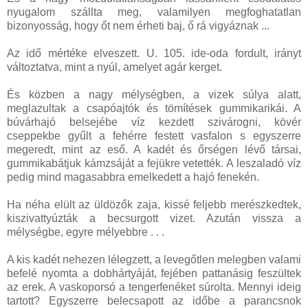
nyugalom szállta meg, valamilyen megfoghatatlan
bizonyosság, hogy őt nem érheti baj, ő rá vigyáznak ...
Az idő mértéke elveszett. U. 105. ide-oda fordult, irányt
változtatva, mint a nyúl, amelyet agár kerget.
És közben a nagy mélységben, a vizek súlya alatt,
meglazultak a csapóajtók és tömítések gummikarikái. A
búvárhajó belsejébe víz kezdett szivárogni, kövér
cseppekbe gyűlt a fehérre festett vasfalon s egyszerre
megeredt, mint az eső. A kadét és őrségen lévő társai,
gummikabátjuk kámzsáját a fejükre vetették. A leszaladó víz
pedig mind magasabbra emelkedett a hajó fenekén.
Ha néha elült az üldözők zaja, kissé feljebb merészkedtek,
kiszivattyúzták a becsurgott vizet. Azután vissza a
mélységbe, egyre mélyebbre . . .
A kis kadét nehezen lélegzett, a levegőtlen melegben valami
befelé nyomta a dobhártyáját, fejében pattanásig feszültek
az erek. A vaskoporsó a tengerfenéket súrolta. Mennyi ideig
tartott? Egyszerre belecsapott az időbe a parancsnok