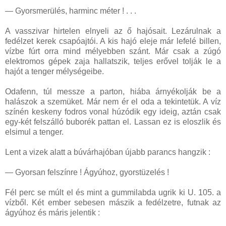
— Gyorsmerülés, harminc méter ! . . .
A vasszivar hirtelen elnyeli az ő hajósait. Lezárulnak a
fedélzet kerek csapóajtói. A kis hajó eleje már lefelé billen,
vízbe fúrt orra mind mélyebben szánt. Már csak a zúgó
elektromos gépek zaja hallatszik, teljes erővel tolják le a
hajót a tenger mélységeibe.
Odafenn, túl messze a parton, hiába árnyékolják be a
halászok a szemüket. Már nem ér el oda a tekintetük. A víz
színén keskeny fodros vonal húzódik egy ideig, aztán csak
egy-két felszálló buborék pattan el. Lassan ez is eloszlik és
elsimul a tenger.
Lent a vizek alatt a búvárhajóban újabb parancs hangzik :
— Gyorsan felszínre ! Ágyúhoz, gyorstüzelés !
Fél perc se múlt el és mint a gummilabda ugrik ki U. 105. a
vízből. Két ember sebesen mászik a fedélzetre, futnak az
ágyúhoz és máris jelentik :