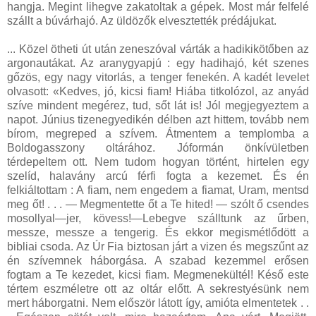
hangja. Megint lihegve zakatoltak a gépek. Most már felfelé
szállt a búvárhajó. Az üldözők elvesztették prédájukat.
... Közel ötheti út után zeneszóval várták a hadikikötőben az
argonautákat. Az aranygyapjú : egy hadihajó, két szenes
gőzös, egy nagy vitorlás, a tenger fenekén. A kadét levelet
olvasott: «Kedves, jó, kicsi fiam! Hiába titkolózol, az anyád
szíve mindent megérez, tud, sőt lát is! Jól megjegyeztem a
napot. Június tizenegyedikén délben azt hittem, tovább nem
bírom, megreped a szívem. Átmentem a templomba a
Boldogasszony oltárához. Jóformán önkívületben
térdepeltem ott. Nem tudom hogyan történt, hirtelen egy
szelíd, halavány arcú férfi fogta a kezemet. És én
felkiáltottam : A fiam, nem engedem a fiamat, Uram, mentsd
meg őt! . . . — Megmentette őt a Te hited! — szólt ő csendes
mosollyal—jer, kövess!—Lebegve szálltunk az űrben,
messze, messze a tengerig. És ekkor megismétlődött a
bibliai csoda. Az Úr Fia biztosan járt a vizen és megszűnt az
én szívemnek háborgása. A szabad kezemmel erősen
fogtam a Te kezedet, kicsi fiam. Megmenekültél! Késő este
tértem eszméletre ott az oltár előtt. A sekrestyésünk nem
mert háborgatni. Nem először látott így, amióta elmentetek . .