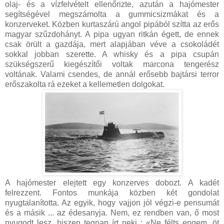
olaj- és a vízfelvételt ellenőrizte, azután a hajómester
segítségével megszámolta a gummicsizmákat és a
konzerveket. Közben kurtaszárú angol pipából szítta az erős
magyar szűzdohányt. A pipa ugyan ritkán égett, de ennek
csak örült a gazdája, mert alapjában véve a csokoládét
sokkal jobban szerette. A whisky és a pipa csupán
szükségszerű kiegészítői voltak marcona tengerész
voltának. Valami csendes, de annál erősebb bajtársi terror
erőszakolta rá ezeket a kellemetlen dolgokat.
A hajómester elejtett egy konzerves dobozt. A kadét
felrezzent. Fontos munkája közben két gondolat
nyugtalanította. Az egyik, hogy vajjon jól végzi-e pensumát
és a másik ... az édesanyja. Nem, ez rendben van, ő most
nyugodt lesz, hiszen tegnap írt neki : «Ne félts engem, öt