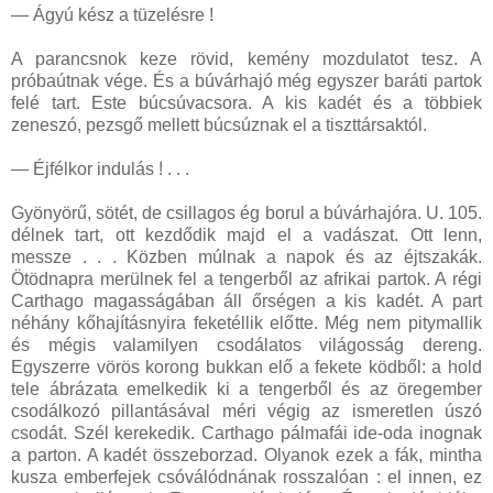
— Ágyú kész a tüzelésre !
A parancsnok keze rövid, kemény mozdulatot tesz. A
próbaútnak vége. És a búvárhajó még egyszer baráti partok
felé tart. Este búcsúvacsora. A kis kadét és a többiek
zeneszó, pezsgő mellett búcsúznak el a tiszttársaktól.
— Éjfélkor indulás ! . . .
Gyönyörű, sötét, de csillagos ég borul a búvárhajóra. U. 105.
délnek tart, ott kezdődik majd el a vadászat. Ott lenn,
messze . . . Közben múlnak a napok és az éjtszakák.
Ötödnapra merülnek fel a tengerből az afrikai partok. A régi
Carthago magasságában áll őrségen a kis kadét. A part
néhány kőhajításnyira feketéllik előtte. Még nem pitymallik
és mégis valamilyen csodálatos világosság dereng.
Egyszerre vörös korong bukkan elő a fekete ködből: a hold
tele ábrázata emelkedik ki a tengerből és az öregember
csodálkozó pillantásával méri végig az ismeretlen úszó
csodát. Szél kerekedik. Carthago pálmafái ide-oda inognak
a parton. A kadét összeborzad. Olyanok ezek a fák, mintha
kusza emberfejek csóválódnának rosszalóan : el innen, ez