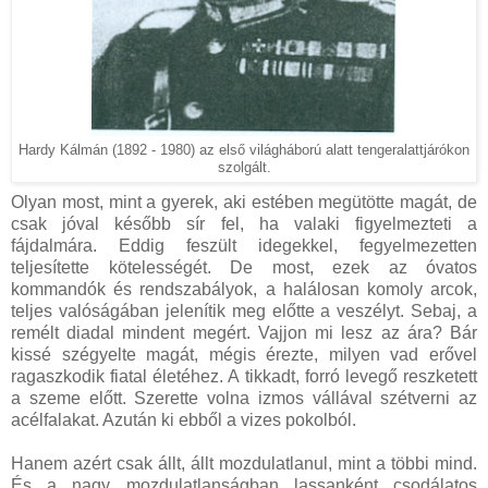
Hardy Kálmán (1892 - 1980) az első világháború alatt tengeralattjárókon
szolgált.
Olyan most, mint a gyerek, aki estében megütötte magát, de
csak jóval később sír fel, ha valaki figyelmezteti a
fájdalmára. Eddig feszült idegekkel, fegyelmezetten
teljesítette kötelességét. De most, ezek az óvatos
kommandók és rendszabályok, a halálosan komoly arcok,
teljes valóságában jelenítik meg előtte a veszélyt. Sebaj, a
remélt diadal mindent megért. Vajjon mi lesz az ára? Bár
kissé szégyelte magát, mégis érezte, milyen vad erővel
ragaszkodik fiatal életéhez. A tikkadt, forró levegő reszketett
a szeme előtt. Szerette volna izmos vállával szétverni az
acélfalakat. Azután ki ebből a vizes pokolból.
Hanem azért csak állt, állt mozdulatlanul, mint a többi mind.
És a nagy mozdulatlanságban lassanként csodálatos