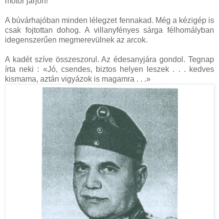
motor járjon!
A búvárhajóban minden lélegzet fennakad. Még a kézigép is
csak fojtottan dohog. A villanyfényes sárga félhomályban
idegenszerűen megmerevülnek az arcok.
A kadét szíve összeszorul. Az édesanyjára gondol. Tegnap
írta neki : «Jó, csendes, biztos helyen leszek . . . kedves
kismama, aztán vigyázok is magamra . . .»