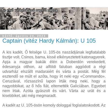
hétfő, április 24, 2023
Captain (vitéz Hardy Kálmán): U 105
A kis kadét, Ő felsége U. 105-ös naszádjának legfiatalabb
tisztje volt. Csinos, barna, kissé elkényeztetett katonagyerek.
Apja a magyar bakák élén a Doberdón verekedett,
édesanyja otthon, az alföldi faluban aggódott a régi
udvarház elszállt madaraiért és várta a postát. Még fél
esztendő se múlt el azóta, hogy írt neki egy «Commando».
Ceruzával, rózsaszínű lapon írták meg neki, hogy a
nagyobbikat, az ő hős fiát, eltemették Galiciában. Egyebet
nem írtak. Azóta gyászolt és várt. Várta az urát és a
kisebbiket, aki még megmaradt.
A kadét az U. 105-ösön komoly dologgal foglalatoskodott. Az