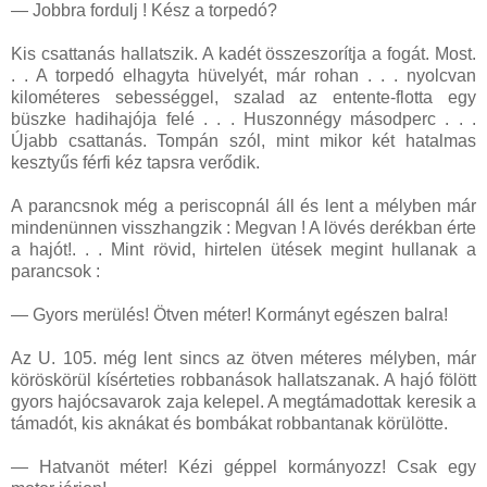
— Jobbra fordulj ! Kész a torpedó?
Kis csattanás hallatszik. A kadét összeszorítja a fogát. Most.
. . A torpedó elhagyta hüvelyét, már rohan . . . nyolcvan
kilométeres sebességgel, szalad az entente-flotta egy
büszke hadihajója felé . . . Huszonnégy másodperc . . .
Újabb csattanás. Tompán szól, mint mikor két hatalmas
kesztyűs férfi kéz tapsra verődik.
A parancsnok még a periscopnál áll és lent a mélyben már
mindenünnen visszhangzik : Megvan ! A lövés derékban érte
a hajót!. . . Mint rövid, hirtelen ütések megint hullanak a
parancsok :
— Gyors merülés! Ötven méter! Kormányt egészen balra!
Az U. 105. még lent sincs az ötven méteres mélyben, már
köröskörül kísérteties robbanások hallatszanak. A hajó fölött
gyors hajócsavarok zaja kelepel. A megtámadottak keresik a
támadót, kis aknákat és bombákat robbantanak körülötte.
— Hatvanöt méter! Kézi géppel kormányozz! Csak egy