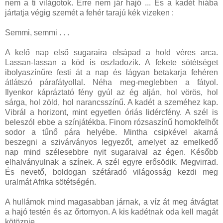
nem a ti világotok. Erre nem jár hajó ... És a kadét hiába
jártatja végig szemét a fehér tarajú kék vizeken :
Semmi, semmi . . .
A kelő nap első sugaraira elsápad a hold véres arca.
Lassan-lassan a köd is oszladozik. A fekete sötétséget
ibolyaszínűre festi át a nap és lágyan betakarja fehéren
átlátszó párafátyollal. Néha meg-meglebben a fátyol.
Ilyenkor kápráztató fény gyúl az ég alján, hol vörös, hol
sárga, hol zöld, hol narancsszínű. A kadét a szeméhez kap.
Vibrál a horizont, mint egyetlen óriás lidércfény. A szél is
beleszól ebbe a színjátékba. Finom rózsaszínű homokfelhőt
sodor a tűnő pára helyébe. Mintha csipkével akarná
beszegni a szivárványos legyezőt, amelyet az emelkedő
nap mind szélesebbre nyit sugaraival az égen. Később
elhalványulnak a színek. A szél egyre erősödik. Megvirrad.
És nevető, boldogan szétáradó világosság kezdi meg
uralmát Afrika sötétségén.
A hullámok mind magasabban járnak, a víz át meg átvágtat
a hajó testén és az őrtornyon. A kis kadétnak oda kell magát
kötöznie.