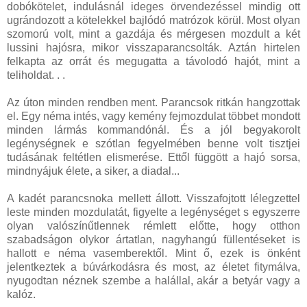
dobókötelet, indulásnál ideges örvendezéssel mindig ott
ugrándozott a kötelekkel bajlódó matrózok körül. Most olyan
szomorú volt, mint a gazdája és mérgesen mozdult a két
lussini hajósra, mikor visszaparancsolták. Aztán hirtelen
felkapta az orrát és megugatta a távolodó hajót, mint a
teliholdat. . .
Az úton minden rendben ment. Parancsok ritkán hangzottak
el. Egy néma intés, vagy kemény fejmozdulat többet mondott
minden lármás kommandónál. És a jól begyakorolt
legénységnek e szótlan fegyelmében benne volt tisztjei
tudásának feltétlen elismerése. Ettől függött a hajó sorsa,
mindnyájuk élete, a siker, a diadal...
A kadét parancsnoka mellett állott. Visszafojtott lélegzettel
leste minden mozdulatát, figyelte a legénységet s egyszerre
olyan valószínűtlennek rémlett előtte, hogy otthon
szabadságon olykor ártatlan, nagyhangú füllentéseket is
hallott e néma vasemberektől. Mint ő, ezek is önként
jelentkeztek a búvárkodásra és most, az életet fitymálva,
nyugodtan néznek szembe a halállal, akár a betyár vagy a
kalóz.