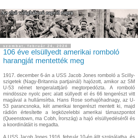
szombat, február 24, 2024
106 éve elsüllyedt amerikai romboló
harangját mentették meg
1917. december 6-án a USS Jacob Jones romboló a Scilly-
szigetek (Nagy-Britannia partjainál) hajózott, amikor az SM
U-53 német tengeralattjáró megtorpedózta. A romboló
mindössze nyolc perc alatt süllyedt el és 66 tengerészt vitt
magával a hullámsírba. Hans Rose sorhajóhadnagy, az U-
53 parancsnoka, két amerikai tengerészt mentett ki, majd
rádión értesítette a legközelebbi amerikai támaszpontot
(Queenstown, ma Cobh, Írország) a hajó elsüllyedéséről és
a koordinátáit is megadta.
A USS Jacob Jones 1916. február 10-én állt szolgálatba, és