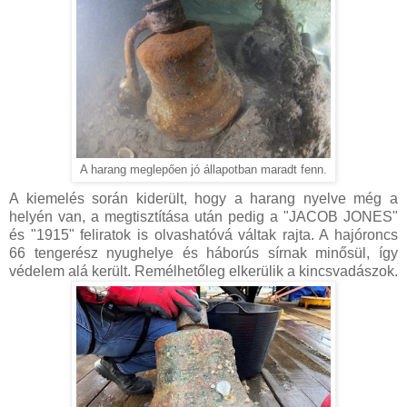
A harang meglepően jó állapotban maradt fenn.
A kiemelés során kiderült, hogy a harang nyelve még a
helyén van, a megtisztítása után pedig a "JACOB JONES"
és "1915" feliratok is olvashatóvá váltak rajta. A hajóroncs
66 tengerész nyughelye és háborús sírnak minősül, így
védelem alá került. Remélhetőleg elkerülik a kincsvadászok.