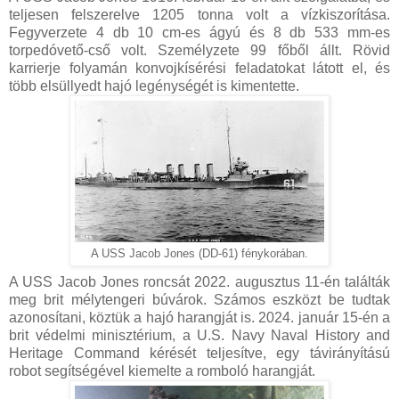
teljesen felszerelve 1205 tonna volt a vízkiszorítása.
Fegyverzete 4 db 10 cm-es ágyú és 8 db 533 mm-es
torpedóvető-cső volt. Személyzete 99 főből állt. Rövid
karrierje folyamán konvojkísérési feladatokat látott el, és
több elsüllyedt hajó legénységét is kimentette.
A USS Jacob Jones (DD-61) fénykorában.
A USS Jacob Jones roncsát 2022. augusztus 11-én találták
meg brit mélytengeri búvárok. Számos eszközt be tudtak
azonosítani, köztük a hajó harangját is. 2024. január 15-én a
brit védelmi minisztérium, a U.S. Navy Naval History and
Heritage Command kérését teljesítve, egy távirányítású
robot segítségével kiemelte a romboló harangját.