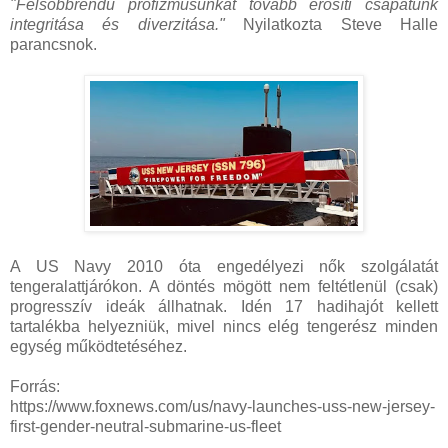
"Felsőbbrendű profizmusunkat tovább erősíti csapatunk
integritása és diverzitása."
Nyilatkozta Steve Halle
parancsnok.
A US Navy 2010 óta engedélyezi nők szolgálatát
tengeralattjárókon. A döntés mögött nem feltétlenül (csak)
progresszív ideák állhatnak. Idén 17 hadihajót kellett
tartalékba helyezniük, mivel nincs elég tengerész minden
egység működtetéséhez.
Forrás:
https://www.foxnews.com/us/navy-launches-uss-new-jersey-
first-gender-neutral-submarine-us-fleet