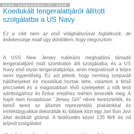
kedd, szeptember 17, 2024
Koedukált tengeralattjárót állított
szolgálatba a US Navy
Ez a cikk nem az első világháborúval foglalkozik, de
érdekessége miatt úgy döntöttem, hogy megosztom.
A USS New Jersey nukleáris meghajtású támadó
tengeralattjáró múlt szombaton állt szolgálatba, és a US
Navy első olyan tengeralattjárója, amin megvalósult a teljes
nemi egyenlőség. Ez azt jelenti, hogy nemileg szeparált
hálóhelyeket és mosdókat hoztak létre, valamint a felső
priccseket és a magasabban lévő szelepeket a nők testi
adottságaihoz és fizikai erejéhez mérten tervezték meg. A
hajót nem hivatalosan "Jersey Girl" névre keresztelték, és
belső tereit az államot reprezentáló plakátokkal és
emléktárgyakkal dekorálták ki, többek közt egy Jon Bon Jovi
által dedikált gitárral. A fedélzetén közel 135 férfi és nő
teljesít szolgálatot.