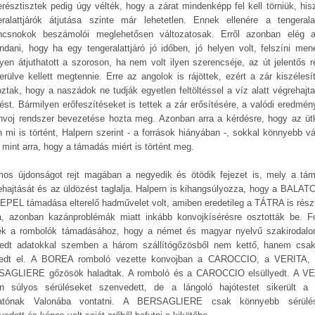
erésztisztek pedig úgy vélték, hogy a zárat mindenképp fel kell törniük, his
eralattjárók átjutása szinte már lehetetlen. Ennek ellenére a tengeralat
ncsnokok beszámolói meglehetősen változatosak. Erről azonban elég a
ndani, hogy ha egy tengeralattjáró jó időben, jó helyen volt, felszíni men
yen átjuthatott a szoroson, ha nem volt ilyen szerencséje, az út jelentős r
erülve kellett megtennie. Erre az angolok is rájöttek, ezért a zár kiszélesí
oztak, hogy a naszádok ne tudják egyetlen feltöltéssel a víz alatt végrehajta
lést. Bármilyen erőfeszítéseket is tettek a zár erősítésére, a valódi eredmén
nvoj rendszer bevezetése hozta meg. Azonban arra a kérdésre, hogy az üt
n mi is történt, Halpern szerint - a források hiányában -, sokkal könnyebb vá
 mint arra, hogy a támadás miért is történt meg.
os újdonságot rejt magában a negyedik és ötödik fejezet is, mely a tá
ehajtását és az üldözést taglalja. Halpern is kihangsúlyozza, hogy a BALAT
EPEL támadása elterelő hadművelet volt, amiben eredetileg a TÁTRA is részt
a, azonban kazánproblémák miatt inkább konvojkísérésre osztották be. F
ék a rombolók támadásához, hogy a német és magyar nyelvű szakirodal
rjedt adatokkal szemben a három szállítógőzösből nem kettő, hanem csa
yedt el. A BOREA romboló vezette konvojban a CAROCCIO, a VERITA,
AGLIERE gőzösök haladtak. A romboló és a CAROCCIO elsüllyedt. A V
n súlyos sérüléseket szenvedett, de a lángoló hajótestet sikerült a
tatónak Valonába vontatni. A BERSAGLIERE csak könnyebb sérülés