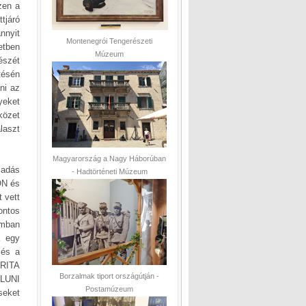
zen a
tjáró
nnyit
Montenegrói Tengerészeti
etben
Múzeum
észét
tésén
ni az
yeket
közet
laszt
Magyarország a Nagy Háborúban
madás
- Hadtörténeti Múzeum
ON és
 vett
ontos
omban
k egy
 és a
ERITA
Borzalmak tiport országútján -
 LUNI
Postamúzeum
eket