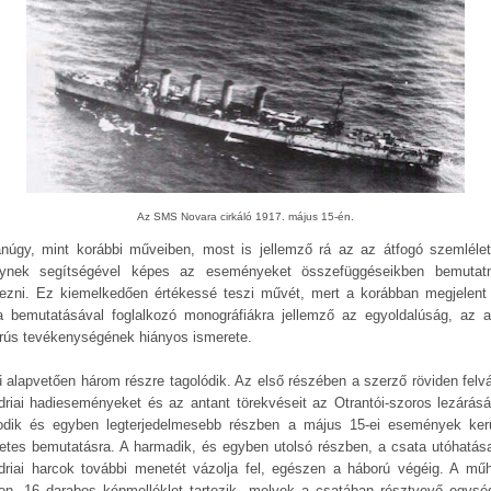
Az SMS Novara cirkáló 1917. május 15-én.
núgy, mint korábbi műveiben, most is jellemző rá az az átfogó szemléle
ynek segítségével képes az eseményeket összefüggéseikben bemutat
ezni. Ez kiemelkedően értékessé teszi művét, mert a korábban megjelent
a bemutatásával foglalkozó monográfiákra jellemző az egyoldalúság, az a
rús tevékenységének hiányos ismerete.
 alapvetően három részre tagolódik. Az első részében a szerző röviden felvá
driai hadieseményeket és az antant törekvéseit az Otrantói-szoros lezárásá
dik és egyben legterjedelmesebb részben a május 15-ei események ker
letes bemutatásra. A harmadik, és egyben utolsó részben, a csata utóhatása
driai harcok további menetét vázolja fel, egészen a háború végéig. A mű
lon, 16 darabos képmelléklet tartozik, melyek a csatában résztvevő egysé