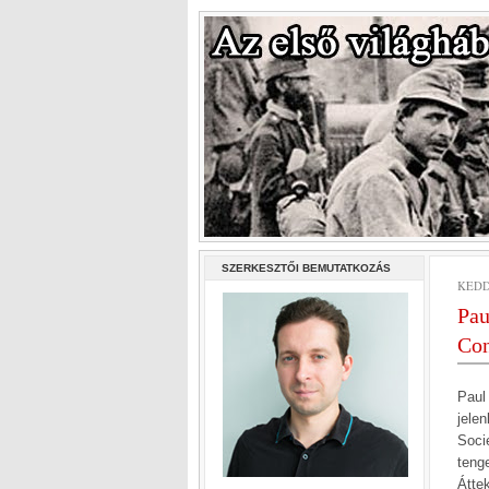
SZERKESZTŐI BEMUTATKOZÁS
KEDD,
Pau
Con
Paul
jele
Soci
teng
Átte