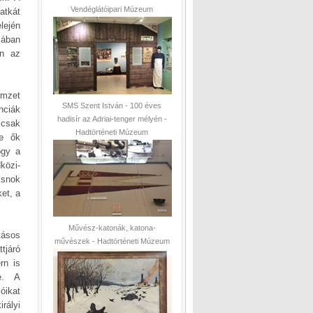
Vendéglátóipari Múzeum
atkát
lején
sában
en az
emzet
SMS Szent István - 100 éves
nciák
hadisír az Adriai-tenger mélyén -
 csak
Hadtörténeti Múzeum
ne ők
ogy a
közi-
csnok
ket, a
Művész-katonák, katona-
tásos
művészek - Hadtörténeti Múzeum
tjáró
rn is
e. A
óikat
rályi