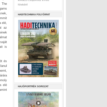
levelező csoporthoz a friss
; The
hírekért!
garns
knek,
HADITECHNIKA FOLYÓIRAT
emmit
 elé,
at az
einek
almat
saját
it is
ét és
lanul
ernt,
árára
omoly
a elé
HAJÓPORTRÉK SOROZAT
amint