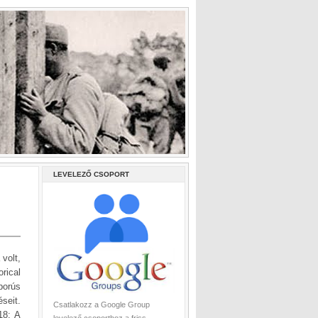
LEVELEZŐ CSOPORT
volt,
rical
borús
seit.
Csatlakozz a Google Group
18; A