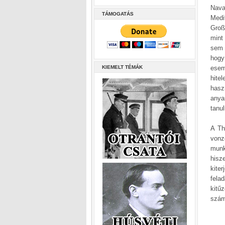
Nava
TÁMOGATÁS
Medi
Groß
mint
sem 
hogy
KIEMELT TÉMÁK
esem
hite
hasz
anya
tanu
A Th
vonz
munk
hisz
kite
fela
kitű
számo