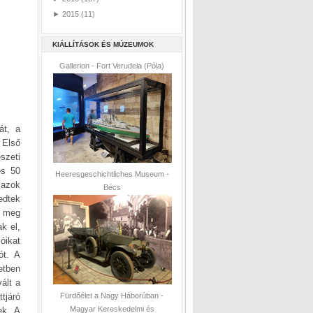
►
2015
(11)
KIÁLLÍTÁSOK ÉS MÚZEUMOK
Gallerion - Fort Verudela (Póla)
át, a
 Első
szeti
és 50
Heeresgeschichtliches Museum -
 azok
Bécs
edtek
t meg
k el,
óikat
ót. A
etben
ált a
tjáró
Fürdőélet a Nagy Háborúban -
Magyar Kereskedelmi és
ek. A