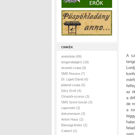
CIMKÉK
A sz
anekdota
(69)
teng
tengeralattjáró
(18)
Lord
otrantói csata
(8)
konf
SMS Novara
(7)
mérf
Dr. Ligeti Dávid
(6)
jütlandi csata
(5)
felf
Déry Ernő
(4)
az ö
Otrantói-szoros
(3)
a dr
SMS Szent István
(3)
de m
caporettó
(3)
a ro
dokumentum
(3)
legg
Anton Haus
(2)
hala
Bánsági Andor
(2)
fela
Cattaró
(2)
sem 