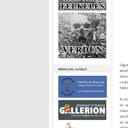
Ugya
WEBOLDAL AJÁNLÓ
amel
elem
csat
hábo
A mű
az a
máso
rész
az a
olda