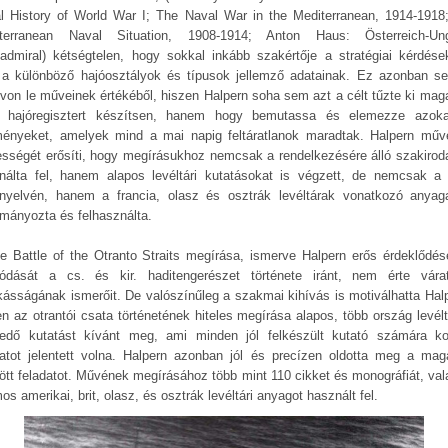
l History of World War I; The Naval War in the Mediterranean, 1914-1918
terranean Naval Situation, 1908-1914; Anton Haus: Österreich-Un
admiral) kétségtelen, hogy sokkal inkább szakértője a stratégiai kérdése
 a különböző hajóosztályok és típusok jellemző adatainak. Ez azonban s
von le műveinek értékéből, hiszen Halpern soha sem azt a célt tűzte ki maga
 hajóregisztert készítsen, hanem hogy bemutassa és elemezze azok
ényeket, amelyek mind a mai napig feltáratlanok maradtak. Halpern műv
lességét erősíti, hogy megírásukhoz nemcsak a rendelkezésére álló szakirod
nálta fel, hanem alapos levéltári kutatásokat is végzett, de nemcsak a 
nyelvén, hanem a francia, olasz és osztrák levéltárak vonatkozó anyaga
lmányozta és felhasználta.
e Battle of the Otranto Straits megírása, ismerve Halpern erős érdeklődés
ódását a cs. és kir. haditengerészet története iránt, nem érte várat
ásságának ismerőit. De valószínűleg a szakmai kihívás is motiválhatta Halp
en az otrantói csata történetének hiteles megírása alapos, több ország levélt
rjedő kutatást kívánt meg, ami minden jól felkészült kutató számára k
datot jelentett volna. Halpern azonban jól és precízen oldotta meg a mag
zött feladatot. Művének megírásához több mint 110 cikket és monográfiát, val
s amerikai, brit, olasz, és osztrák levéltári anyagot használt fel.