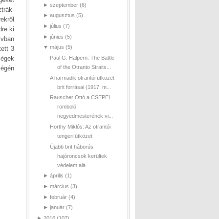
►
szeptember
(6)
trák-
►
augusztus
(5)
rekről
►
július
(7)
re ki
►
június
(5)
ivban
▼
május
(5)
ett 3
Paul G. Halpern: The Battle
ségek
of the Otranto Straits...
végén
A harmadik otrantói ütközet
brit forrásai (1917. m...
Rauscher Ottó a CSEPEL
romboló
negyedmesterének vi...
Horthy Miklós: Az otrantói
tengeri ütközet
Újabb brit háborús
hajóroncsok kerültek
védelem alá
►
április
(1)
►
március
(3)
►
február
(4)
►
január
(7)
►
2016
(107)