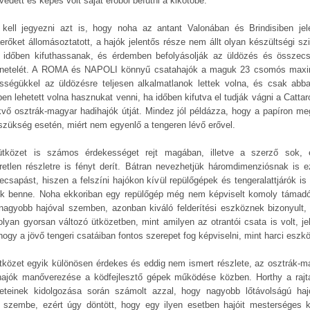
edett és képes volt saját erőből befutni a kikötőbe.
kell jegyezni azt is, hogy noha az antant Valonában és Brindisiben jel
aerőket állomásoztatott, a hajók jelentős része nem állt olyan készültségi sz
 időben kifuthassanak, és érdemben befolyásolják az üldözés és összec
netelét. A ROMA és NAPOLI könnyű csatahajók a maguk 23 csomós maxi
sségükkel az üldözésre teljesen alkalmatlanok lettek volna, és csak abb
en lehetett volna hasznukat venni, ha időben kifutva el tudják vágni a Cattar
kvő osztrák-magyar hadihajók útját. Mindez jól példázza, hogy a papíron me
 szükség esetén, miért nem egyenlő a tengeren lévő erővel.
tközet is számos érdekességet rejt magában, illetve a szerző sok, 
retlen részletre is fényt derít. Bátran nevezhetjük háromdimenziósnak is e
ecsapást, hiszen a felszíni hajókon kívül repülőgépek és tengeralattjárók is 
ek benne. Noha ekkoriban egy repülőgép még nem képviselt komoly támadó
nagyobb hajóval szemben, azonban kiváló felderítési eszköznek bizonyult, 
olyan gyorsan változó ütközetben, mint amilyen az otrantói csata is volt, je
hogy a jövő tengeri csatáiban fontos szerepet fog képviselni, mint harci eszk
tközet egyik különösen érdekes és eddig nem ismert részlete, az osztrák-m
hajók manőverezése a ködfejlesztő gépek működése közben. Horthy a rajt
leteinek kidolgozása során számolt azzal, hogy nagyobb lőtávolságú haj
l szembe, ezért úgy döntött, hogy egy ilyen esetben hajóit mesterséges 