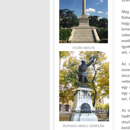
szenv
Meg 
flott
hogy
kime
sebe
esetb
igye
FEJÉR MEGYE
erő,
Az ü
isme
össz
vett
egy 
egy 
azt, 
Az ü
hadi
rész
BORSOD-ABAÚJ-ZEMPLÉN
kerü