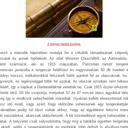
A magyar kiadás borítója.
erző a második fejezetben mutatja be a cirkálók támadásának célpontj
erzárat és annak fejlődését. Az ötlet Winston Churchilltől, az Admiralitás
jától származik, aki az 1915 májusában, Párizsban tartott tengeré
erencián javasolta a tengerzár felállítást és nagyvonalúan 50 db trawlert 
öldnyi hosszú, indikátorokkal felszerelt hálót ajánlott fel az olaszoknak, ha
egyverzik, és legénységgel töltik fel azokat. Az olaszok azonban nem lelkes
tletért, így a hajókat a Dardanelláknál vetették be. Csak 1915 őszén érkezet
ifterek első, 60 fős csoportja, melyeket 57 és 47 mm-es olasz ágyúkkal látta
ég így is rendkívül sebezhetőek maradtak. Gyakran kellett elereszteniük hál
ssz idő miatt, vagy azért, hogy üldözőbe vehessenek egy tengeralattjár
yakrabban pedig túl távol voltak ahhoz, hogy az egyébként felszíni men
dó naszádokat, akárcsak üldözhessék. A tél közeledtével egyre nehezebbé v
datuk. A helyzetet csak súlyosbította, hogy míg a hálókba egyetlen tengeralat
akadt, addig a tengeralattjárók és rombolók több driftert is elsüllyesztett