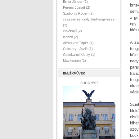
Ernst Jünger
(2)
brit
Ferenc József
(2)
sem,
Szuborits Róbert
(2)
a gő
császári és királyi haditengerészet
egy 
(2)
idősz
emlékmű
(2)
isonzó
(2)
A zá
Alfred von Tirpitz
(1)
teng
Csicsery László
(1)
kölc
Csonkaréti Károly
(1)
nagy
Mackensen
(1)
para
fran
EMLÉKMŰVEK
teng
BUDAPEST
akara
véde
Szin
blok
elsü
kih
szöv
kock