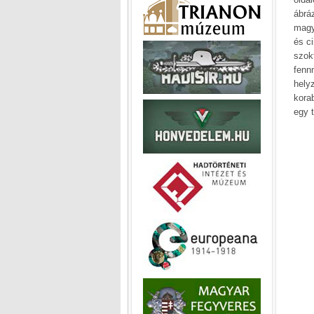
ábrá
magya
és c
szok
fenn
hely
kora
egy 