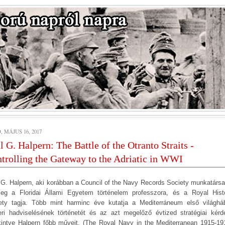
 MÁJUS 16, 2017
l G. Halpern: The Battle of the Otranto Straits -
trolling the Gateway to the Adriatic in WWI
 G. Halpern, aki korábban a Council of the Navy Records Society munkatársa 
nleg a Floridai Állami Egyetem történelem professzora, és a Royal Histo
ety tagja. Több mint harminc éve kutatja a Mediterráneum első világhá
eri hadviselésének történetét és az azt megelőző évtized stratégiai kérdé
kintve Halpern főbb műveit, (The Royal Navy in the Mediterranean 1915-19