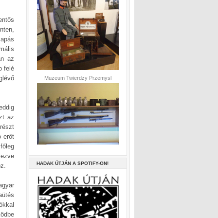
entős
inten,
sapás
mális
an az
o felé
glévő
Muzeum Twierdzy Przemysl
eddig
zt az
részt
 erőt
főleg
lezve
HADAK ÚTJÁN A SPOTIFY-ON!
öz.
agyar
aütés
ókkal
ködbe