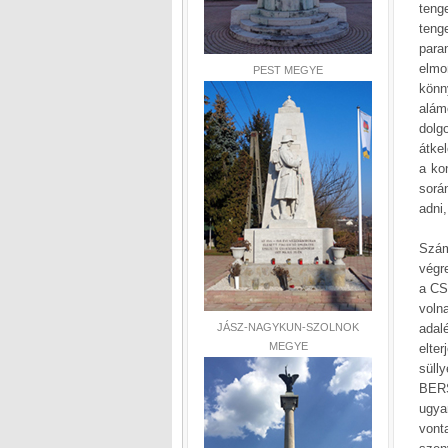
teng
teng
para
elmo
PEST MEGYE
könn
alám
dolg
átke
a ko
sorá
adni,
Szám
végr
a CS
voln
adal
JÁSZ-NAGYKUN-SZOLNOK
MEGYE
elte
süll
BERS
ugya
von