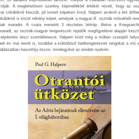
zolják. A meglehetősen szerény képmelléklet értékét növeli, hogy az osz
r cirkálókról készült, jól ismert képeken kívül, Halpern azokról a brit drifte
irkálókról is közöl néhány képet, amelyek a magyar ill. osztrák művekből rend
tak maradni. A csata menetét 3 részletes térkép, illetve a Kriegsarch
maradt, az osztrák-magyar tengerészeti repülők megfigyelései alapján készít
zetjelentés teszi szemléletessé. Halpern közli még a műben szereplő hely
beli és mai nevét is, továbbá a különböző haditengerészeti rangokat a mű 
táblázatban hasonlítja össze, mindegyiket az eredeti nyelvén.