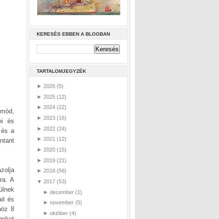
KERESÉS EBBEN A BLOGBAN
TARTALOMJEGYZÉK
►
2026
(5)
►
2025
(12)
►
2024
(22)
tmód,
►
2023
(16)
ni és
►
2022
(24)
 és a
►
2021
(12)
ntant
►
2020
(15)
►
2019
(21)
zolja
►
2018
(56)
ra. A
▼
2017
(53)
ülnek
►
december
(1)
it és
►
november
(5)
höz 8
►
október
(4)
geket